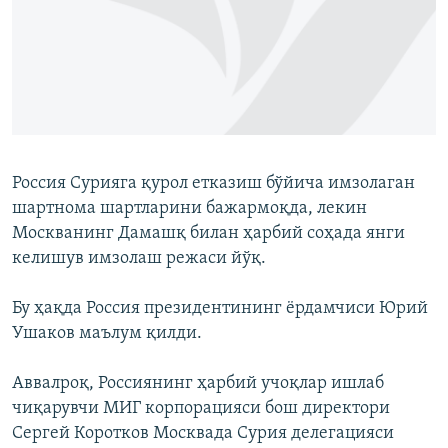
Россия Сурияга қурол етказиш бўйича имзолаган
шартнома шартларини бажармоқда, лекин
Москванинг Дамашқ билан ҳарбий соҳада янги
келишув имзолаш режаси йўқ.
Бу ҳақда Россия президентининг ёрдамчиси Юрий
Ушаков маълум қилди.
Аввалроқ, Россиянинг ҳарбий учоқлар ишлаб
чиқарувчи МИГ корпорацияси бош директори
Сергей Коротков Москвада Сурия делегацияси