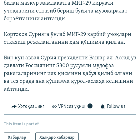
билан мазкур мамлакатга МИГ-29 қирувчи
учоқларини етказиб бериш бўйича музокаралар
бораётганини айтганди.
Кортоков Сурияга ўнлаб МИГ-29 ҳарбий учоқлари
етказиш режаланганини ҳам қўшимча қилган.
Бир кун аввал Сурия президенти Башар ал–Ассад ўз
давлати Россиянинг S300 русумли мудофаа
ракеталарининг илк қисмини қабул қилиб олгани
ва тез орада яна қўшимча қурол-аслаҳа келишини
айтганди.
Ўртоқлашинг
VPNсиз ўқиш
Follow us
This item is part of
Хабарлар
Халқаро хабарлар