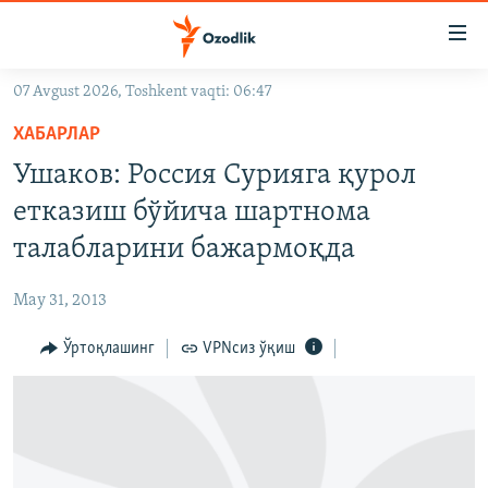
Линклар
Бош
мавзуларга
07 Avgust 2026, Toshkent vaqti: 06:47
ўтинг
OZODLIK SURISHTIRUVLARI
Асосий
ХАБАРЛАР
OZODVIDEO
навигацияга
Ушаков: Россия Сурияга қурол
ўтинг
OZODARXIV
етказиш бўйича шартнома
Қидиришга
ўтинг
талабларини бажармоқда
На русском
May 31, 2013
ИЖТИМОИЙ ТАРМОҚЛАР
Ўртоқлашинг
VPNсиз ўқиш
Озодлик бошқа тилларда