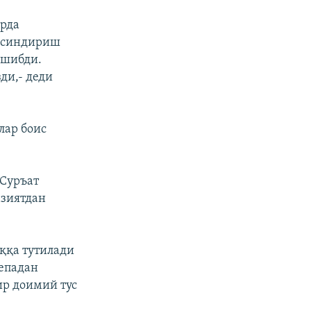
ирда
н синдириш
ишибди.
ди,- деди
лар боис
 Суръат
азиятдан
оққа тутилади
тепадан
ир доимий тус