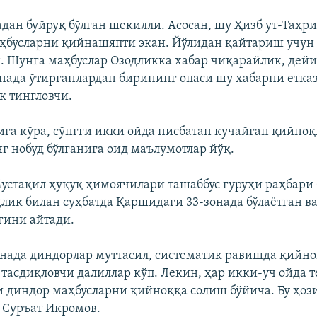
адан буйруқ бўлган шекилли. Асосан, шу Ҳизб ут-Таҳр
ҳбусларни қийнашяпти экан. Йўлидан қайтариш учу
н. Шунга маҳбуслар Озодликка хабар чиқарайлик, дей
нада ўтирганлардан бирининг опаси шу хабарни етказ
к тингловчи.
ига кўра, сўнгги икки ойда нисбатан кучайган қийноқ
г нобуд бўлганига оид маълумотлар йўқ.
устақил ҳуқуқ ҳимоячилари ташаббус гуруҳи раҳбари
лик билан суҳбатда Қаршидаги 33-зонада бўлаётган в
гини айтади.
зонада диндорлар муттасил, систематик равишда қийн
 тасдиқловчи далиллар кўп. Лекин, ҳар икки-уч ойда 
и диндор маҳбусларни қийноққа солиш бўйича. Бу ҳоз
и Суръат Икромов.