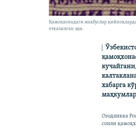
Қамоқхонадаги маҳбуслар қийноқларда
етказилган эди.
Ўзбекист
қамоқхона
кучайгани,
калтаклан
хабарга кў
маҳкумлар
Озодликка Ро
сонли қамоқх