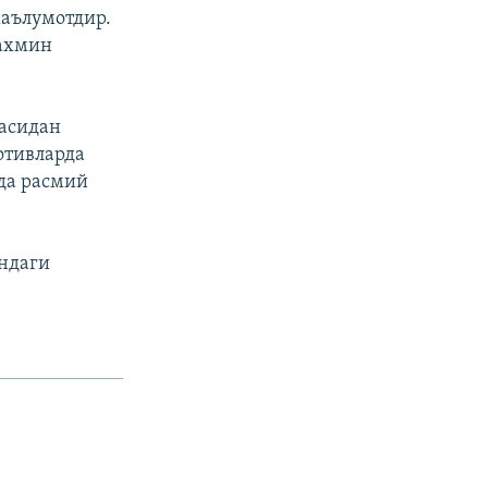
маълумотдир.
тахмин
асидан
отивларда
да расмий
ондаги