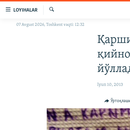
Линклар
LOYIHALAR
Бош
мавзуларга
Излаш
07 Avgust 2026, Toshkent vaqti: 12:32
OZODLIK SURISHTIRUVLARI
ўтинг
Асосий
OZODVIDEO
Қарши
навигацияга
OZODARXIV
ўтинг
қийно
Қидиришга
ўтинг
йўлла
Iyun 10, 2013
Ўртоқлаш