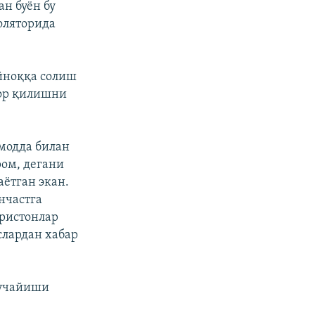
н буён бу
оляторида
йноққа солиш
кор қилишни
-модда билан
ом, дегани
ётган экан.
нчастга
аристонлар
слардан хабар
кучайиши