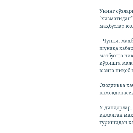
Унинг сўзлар
"хизматидан"
маҳбуслар юз
- Чунки, маҳ
шунақа хабар
матбуотга чиқ
кўришга мажб
юзига ниқоб 
Озодликка ха
қамоқхонасид
У диндорлар,
қамалган маҳ
туришидан ха