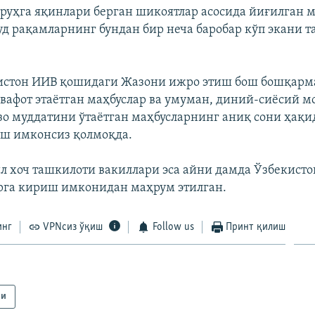
гуруҳга яқинлари берган шикоятлар асосида йиғилган 
д рақамларнинг бундан бир неча баробар кўп экани 
кистон ИИВ қошидаги Жазони ижро этиш бош бошқарм
вафот этаётган маҳбуслар ва умуман, диний-сиёсий м
зо муддатини ўтаётган маҳбусларнинг аниқ сони ҳақи
ш имконсиз қолмоқда.
л хоч ташкилоти вакиллари эса айни дамда Ўзбекист
рга кириш имконидан маҳрум этилган.
инг
VPNсиз ўқиш
Follow us
Принт қилиш
ри