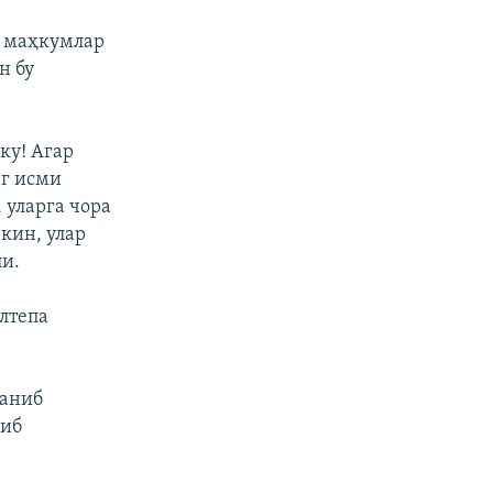
т маҳкумлар
н бу
ку! Агар
нг исми
 уларга чора
кин, улар
ли.
лтепа
ланиб
либ