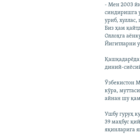
- Мен 2003 й
синдиришга у
уриб, хуллас
Биз ҳам қайт
Оллоҳга аёнк
Йигитларни у
Қашқадарёдаг
диний-сиёсий
Ўзбекистон М
кўра, муттас
айнан шу қам
Ушбу гуруҳ к
39 маҳбус қи
яқинларига я