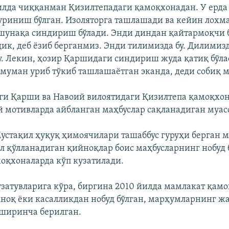
илда чиққанман Қизилтепадаги қамоқхонадан. У ерда
риниш бўлган. Изоляторга ташлашади ва кейин лохма
, шунақа синдириш бўлади. Энди диндан қайтармоқчи
дик, деб ёзиб берганмиз. Энди тилимизда бу. Дилимиз
у. Лекин, ҳозир Қаршидаги синдириш жуда қатиқ бўла
муман уриб тўкиб ташлашаётган эканда, деди собиқ м
и Қарши ва Навоий вилоятидаги Қизилтепа қамоқхон
 мотивларда айбланган маҳбуслар сақланадиган муас
устақил ҳуқуқ ҳимоячилари ташаббус гуруҳи берган 
ил қўлланадиган қийноқлар боис маҳбусларнинг нобуд
оқхоналарда кўп кузатилади.
узатувларига кўра, биргина 2010 йилда мамлакат қам
йноқ ёки касалликдан нобуд бўлган, марҳумларнинг ж
ширинча берилган.