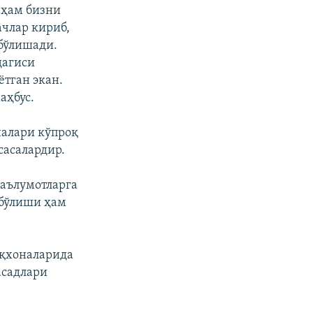
 ҳам бизни
члар кириб,
 бўлишади.
дагиси
ётган экан.
аҳбус.
алари кўпроқ
сасалардир.
маълумотларга
 бўлиши ҳам
оқхоналарида
асадлари