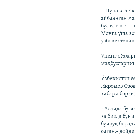
- Шунақа теп
айбланган ма
бўлаяпти эка
Менга ўша зо
ўзбекистонли
Унинг сўзлар
маҳбусларнин
Ўзбекистон М
Икромов Озод
хабари борли
- Аслида бу 
ва бизда буни
буйруқ борад
олган,- дейд