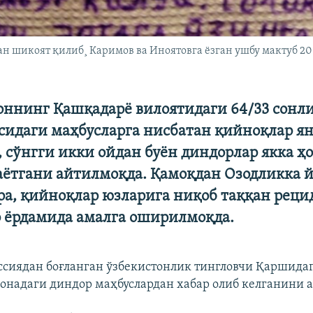
н шикоят қилиб¸ Каримов ва Иноятовга ëзган ушбу мактуб 2
оннинг Қашқадарё вилоятидаги 64/33 сонл
сидаги маҳбусларга нисбатан қийноқлар я
 сўнгги икки ойдан буён диндорлар якка ҳ
аётгани айтилмоқда. Қамоқдан Озодликка 
ра, қийноқлар юзларига ниқоб таққан реци
 ёрдамида амалга оширилмоқда.
ссиядан боғланган ўзбекистонлик тингловчи Қаршидаг
онадаги диндор маҳбуслардан хабар олиб келганини а