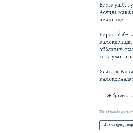
Бу эса ушбу 
Аслида мавжу
қилинади.
Бироқ, Ўзбе
қамоқхонада 
айбланиб, жа
маълумот оли
Халқаро Қизи
қамоқхонала
Ўртоқлаш
This item is part of
Инсон ҳуқуқла