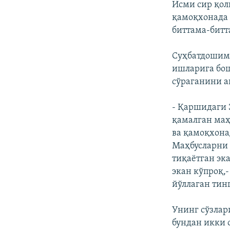
Исми сир қол
қамоқхонада 
биттама-битт
Суҳбатдошими
ишларига бош
сўраганини а
- Қаршидаги 
қамалган маҳ
ва қамоқхона
Маҳбусларни 
тиқаётган эк
экан кўпроқ,
йўллаган тин
Унинг сўзлар
бундан икки 