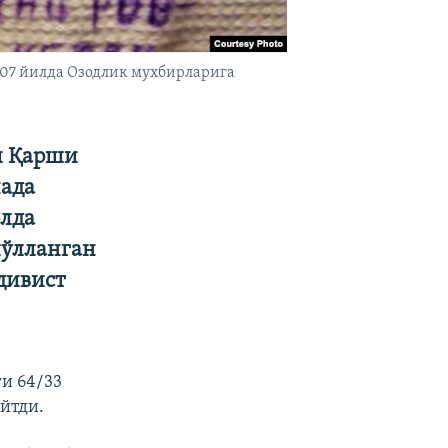
007 йилда Озодлик мухбирларига
и Қарши
нада
олда
йўлланган
дивист
и 64/33
йтди.