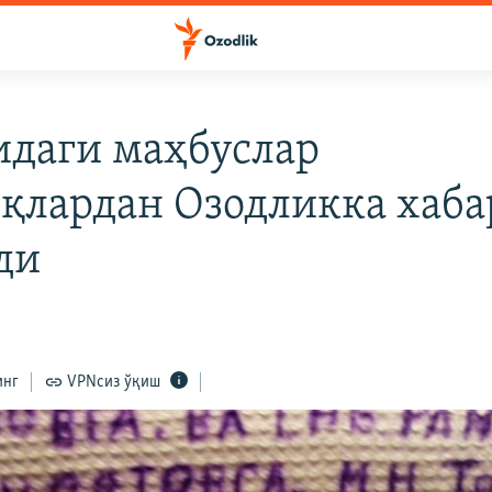
даги маҳбуслар
қлардан Озодликка хаба
ди
инг
VPNсиз ўқиш