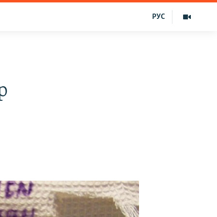
РУС
р