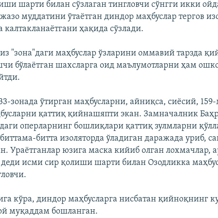
иши шарти билан сўзлаган тингловчи сўнгги икки ойда
жазо муддатини ўтаётган диндор маҳбуслар тергов из
а калтакланаётгани ҳақида сўзлади.
з "зона"даги маҳбуслар ўзларини оммавий тарзда қи
чи бўлаётган шахсларга оид маълумотларни ҳам ош
йтди.
33-зонада ўтирган маҳбусларни, айниқса, сиёсий, 159
бусларни қаттиқ қийнашяпти экан. Замначалник Баҳр
даги оперларнинг бошлиқлари қаттиқ зулмларни қўлла
биттама-битта изоляторда ўладиган даражада уриб, са
ан. Ураётганлар юзига маска кийиб олган лохмачлар, 
- деди исми сир қолиши шарти билан Озодликка маҳбу
гловчи.
ига кўра, диндор маҳбусларга нисбатан қийноқнинг 
ой муқаддам бошланган.