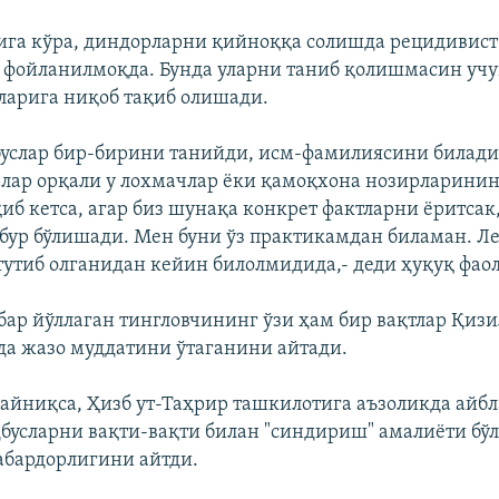
ига кўра, диндорларни қийноққа солишда рецидивис
 фойланилмоқда. Бунда уларни таниб қолишмасин учу
ларига ниқоб тақиб олишади.
буслар бир-бирини танийди, исм-фамилиясини билади
лар орқали у лохмачлар ёки қамоқхона нозирларини
иб кетса, агар биз шунақа конкрет фактларни ёритсак,
ур бўлишади. Мен буни ўз практикамдан биламан. Ле
тутиб олганидан кейин билолмидида,- деди ҳуқуқ фао
бар йўллаган тингловчининг ўзи ҳам бир вақтлар Қизи
а жазо муддатини ўтаганини айтади.
 айниқса, Ҳизб ут-Таҳрир ташкилотига аъзоликда айб
бусларни вақти-вақти билан "синдириш" амалиёти бў
бардорлигини айтди.