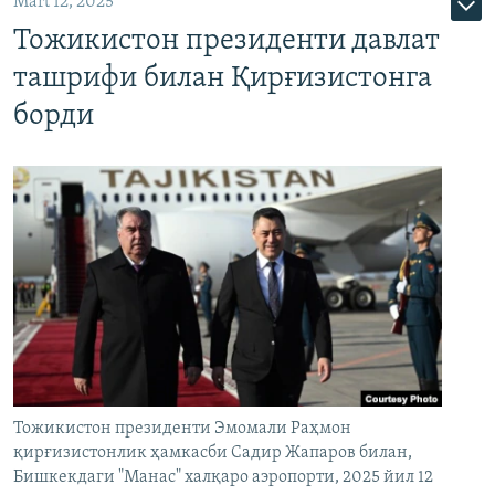
Mart 12, 2025
Тожикистон президенти давлат
ташрифи билан Қирғизистонга
борди
Тожикистон президенти Эмомали Раҳмон
қирғизистонлик ҳамкасби Садир Жапаров билан,
Бишкекдаги "Манас" халқаро аэропорти, 2025 йил 12