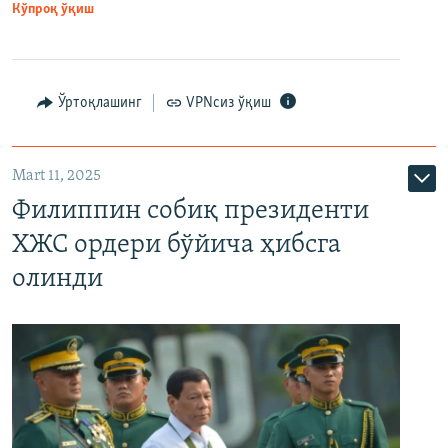
Кўпроқ ўқиш
Ўртоқлашинг
VPNсиз ўқиш
Mart 11, 2025
Филиппин собиқ президенти
ХЖС ордери бўйича ҳибсга
олинди