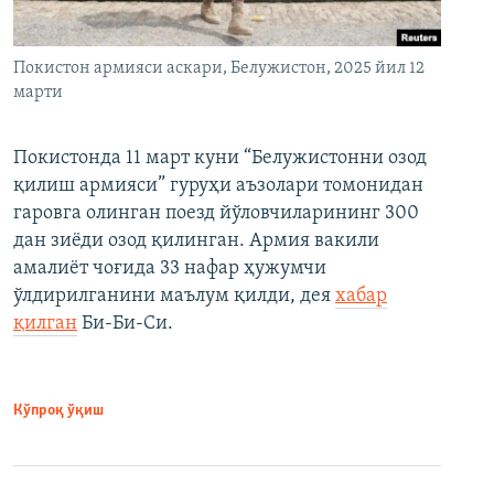
Покистон армияси аскари, Белужистон, 2025 йил 12
марти
Покистонда 11 март куни “Белужистонни озод
қилиш армияси” гуруҳи аъзолари томонидан
гаровга олинган поезд йўловчиларининг 300
дан зиёди озод қилинган. Армия вакили
амалиёт чоғида 33 нафар ҳужумчи
ўлдирилганини маълум қилди, дея
хабар
қилган
Би-Би-Си.
Кўпроқ ўқиш