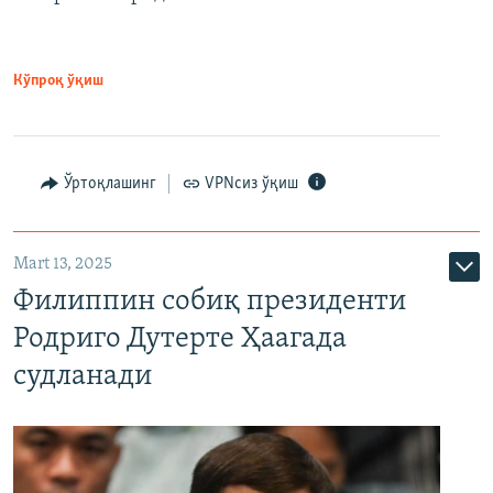
Кўпроқ ўқиш
Ўртоқлашинг
VPNсиз ўқиш
Mart 13, 2025
Филиппин собиқ президенти
Родриго Дутерте Ҳаагада
судланади