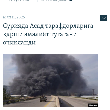
Mart 11, 2025
Сурияда Асад тарафдорларига
қарши амалиёт тугагани
очиқланди