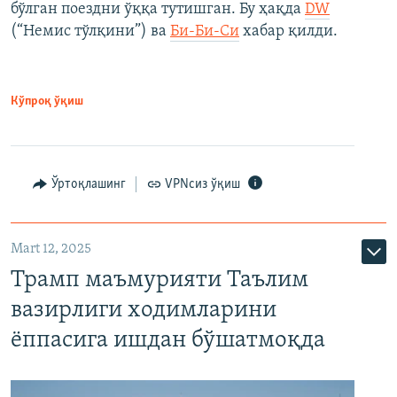
бўлган поездни ўққа тутишган. Бу ҳақда
DW
(“Немис тўлқини”) ва
Би-Би-Си
хабар қилди.
Кўпроқ ўқиш
Ўртоқлашинг
VPNсиз ўқиш
Mart 12, 2025
Трамп маъмурияти Таълим
вазирлиги ходимларини
ёппасига ишдан бўшатмоқда