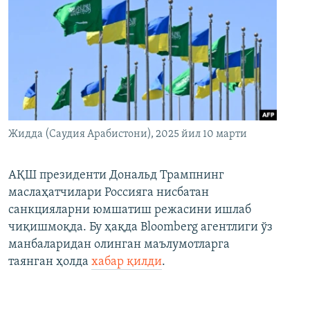
Жидда (Саудия Арабистони), 2025 йил 10 марти
АҚШ президенти Дональд Трампнинг
маслаҳатчилари Россияга нисбатан
санкцияларни юмшатиш режасини ишлаб
чиқишмоқда. Бу ҳақда Bloomberg агентлиги ўз
манбаларидан олинган маълумотларга
таянган ҳолда
хабар қилди
.