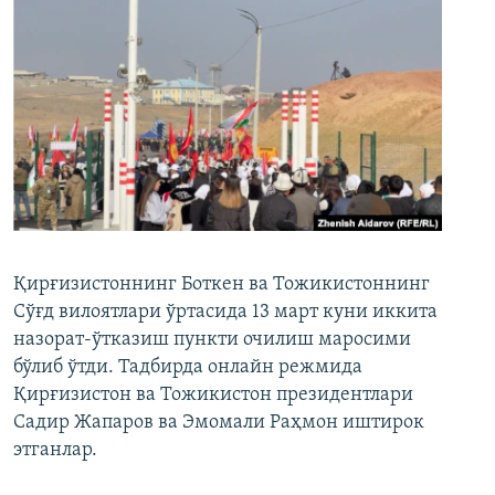
Қирғизистоннинг Боткен ва Тожикистоннинг
Сўғд вилоятлари ўртасида 13 март куни иккита
назорат-ўтказиш пункти очилиш маросими
бўлиб ўтди. Тадбирда онлайн режмида
Қирғизистон ва Тожикистон президентлари
Садир Жапаров ва Эмомали Раҳмон иштирок
этганлар.