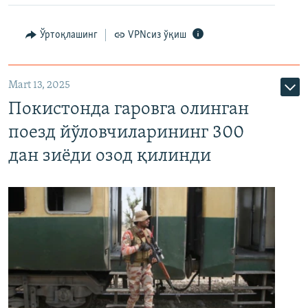
Ўртоқлашинг
VPNсиз ўқиш
Mart 13, 2025
Покистонда гаровга олинган
поезд йўловчиларининг 300
дан зиёди озод қилинди