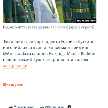
Родриго Дутерте гвардиячилар билан (архив сурати)
Филиппин собиқ президенти Родриго Дутерте
инсонийликка қарши жиноятларга оид иш
бўйича ҳибсга олинди. Бу ҳақда Manila Bulletin
нашри расмий ҳужжатларга таянган ҳолда
хабар қилди
.
Кўпроқ ўқиш
Ўртоқлашинг
VPNсиз ўқиш