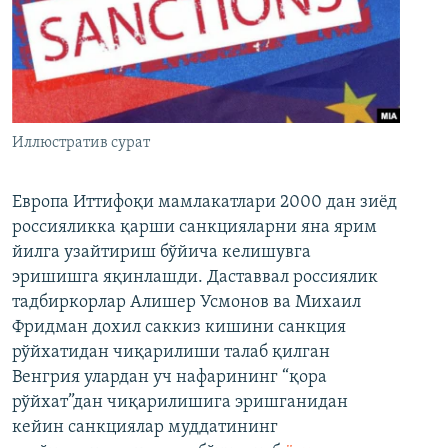
Иллюстратив сурат
Европа Иттифоқи мамлакатлари 2000 дан зиёд
россияликка қарши санкцияларни яна ярим
йилга узайтириш бўйича келишувга
эришишга яқинлашди. Даставвал россиялик
тадбиркорлар Алишер Усмонов ва Михаил
Фридман дохил саккиз кишини санкция
рўйхатидан чиқарилиши талаб қилган
Венгрия улардан уч нафарининг “қора
рўйхат”дан чиқарилишига эришганидан
кейин санкциялар муддатининг