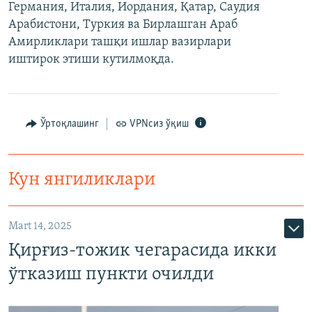
Германия, Италия, Иордания, Қатар, Саудия
Арабистони, Туркия ва Бирлашган Араб
Амирликлари ташқи ишлар вазирлари
иштирок этиши кутилмоқда.
Ўртоқлашинг
VPNсиз ўқиш
Кун янгиликлари
Mart 14, 2025
Қирғиз-тожик чегарасида икки
ўтказиш пункти очилди