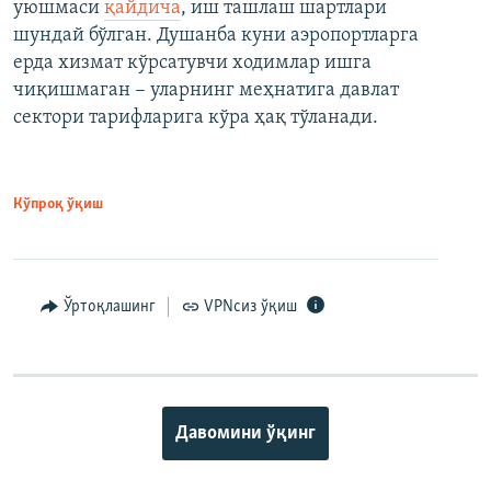
уюшмаси
қайдича
, иш ташлаш шартлари
шундай бўлган. Душанба куни аэропортларга
ерда хизмат кўрсатувчи ходимлар ишга
чиқишмаган − уларнинг меҳнатига давлат
сектори тарифларига кўра ҳақ тўланади.
Кўпроқ ўқиш
Ўртоқлашинг
VPNсиз ўқиш
Давомини ўқинг