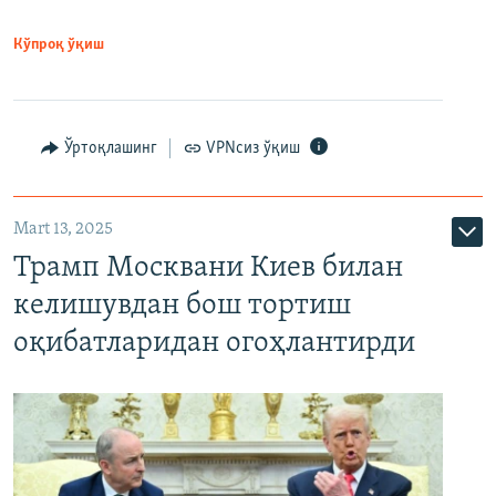
Кўпроқ ўқиш
Ўртоқлашинг
VPNсиз ўқиш
Mart 13, 2025
Трамп Москвани Киев билан
келишувдан бош тортиш
оқибатларидан огоҳлантирди