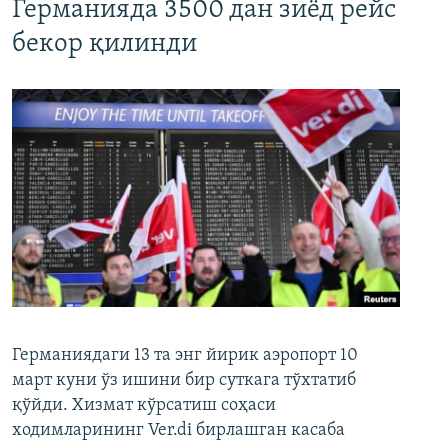
Германияда 3500 дан зиёд рейс
бекор қилинди
Германиядаги 13 та энг йирик аэропорт 10
март куни ўз ишини бир суткага тўхтатиб
қўйди. Хизмат кўрсатиш соҳаси
ходимларининг Ver.di бирлашган касаба