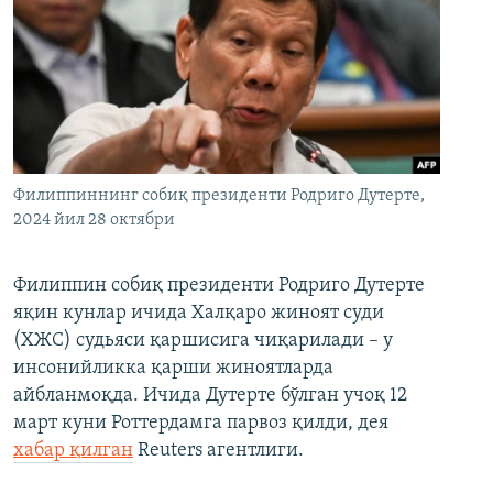
Филиппиннинг собиқ президенти Родриго Дутерте,
2024 йил 28 октябри
Филиппин собиқ президенти Родриго Дутерте
яқин кунлар ичида Халқаро жиноят суди
(ХЖС) судьяси қаршисига чиқарилади – у
инсонийликка қарши жиноятларда
айбланмоқда. Ичида Дутерте бўлган учоқ 12
март куни Роттердамга парвоз қилди, дея
хабар қилган
Reuters агентлиги.