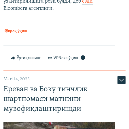
узайтирилишига рози бўлди, деб
ёзди
Bloomberg агентлиги.
Кўпроқ ўқиш
Ўртоқлашинг
VPNсиз ўқиш
Mart 14, 2025
Ереван ва Боку тинчлик
шартномаси матнини
мувофиқлаштиришди