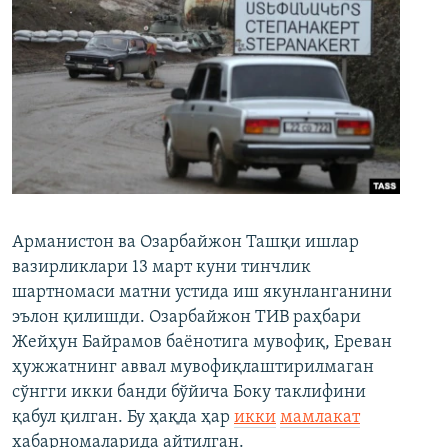
Арманистон ва Озарбайжон Ташқи ишлар
вазирликлари 13 март куни тинчлик
шартномаси матни устида иш якунланганини
эълон қилишди. Озарбайжон ТИВ раҳбари
Жейҳун Байрамов баёнотига мувофиқ, Ереван
ҳужжатнинг аввал мувофиқлаштирилмаган
сўнгги икки банди бўйича Боку таклифини
қабул қилган. Бу ҳақда ҳар
икки
мамлакат
хабарномаларида айтилган.