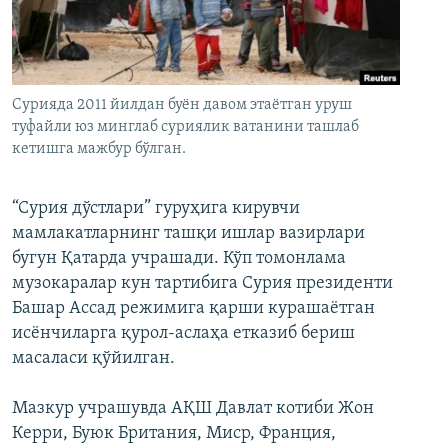
Сурияда 2011 йилдан буён давом этаётган уруш
туфайли юз минглаб суриялик ватанини ташлаб
кетишга мажбур бўлган.
“Сурия дўстлари” гуруҳига кирувчи
мамлакатларнинг ташқи ишлар вазирлари
бугун Қатарда учрашади. Кўп томонлама
музокаралар кун тартибига Сурия президенти
Башар Ассад режимига қарши курашаётган
исёнчиларга қурол-аслаҳа етказиб бериш
масаласи қўйилган.
Мазкур учрашувда АҚШ Давлат котиби Жон
Керри, Буюк Британия, Миср, Франция,