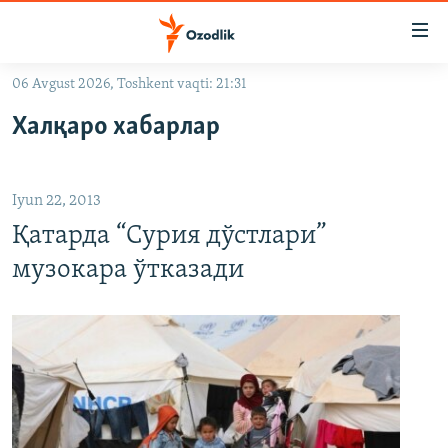
Линклар
Бош
мавзуларга
06 Avgust 2026, Toshkent vaqti: 21:31
ўтинг
OZODLIK SURISHTIRUVLARI
Асосий
Халқаро хабарлар
OZODVIDEO
навигацияга
ўтинг
OZODARXIV
Қидиришга
Iyun 22, 2013
ўтинг
На русском
Қатарда “Сурия дўстлари”
музокара ўтказади
ИЖТИМОИЙ ТАРМОҚЛАР
Озодлик бошқа тилларда