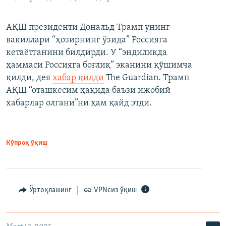
АҚШ президенти Дональд Трамп унинг
вакиллари “ҳозирнинг ўзида” Россияга
кетаётганини билдирди. У “эндиликда
ҳаммаси Россияга боғлиқ” эканини қўшимча
қилди, дея
хабар қилди
The Guardian. Трамп
АҚШ “оташкесим ҳақида баъзи ижобий
хабарлар олгани”ни ҳам қайд этди.
Кўпроқ ўқиш
Ўртоқлашинг
VPNсиз ўқиш