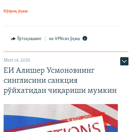
Кўпроқ ўқиш
Ўртоқлашинг
VPNсиз ўқиш
Mart 14, 2025
ЕИ Алишер Усмоновнинг
синглисини санкция
рўйхатидан чиқариши мумкин