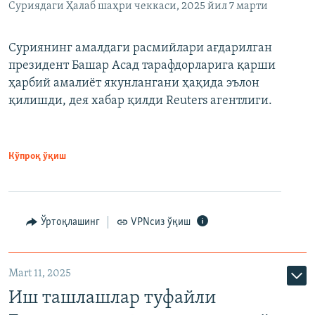
Суриядаги Ҳалаб шаҳри чеккаси, 2025 йил 7 марти
Суриянинг амалдаги расмийлари ағдарилган
президент Башар Асад тарафдорларига қарши
ҳарбий амалиёт якунлангани ҳақида эълон
қилишди, дея хабар қилди Reuters агентлиги.
Кўпроқ ўқиш
Ўртоқлашинг
VPNсиз ўқиш
Mart 11, 2025
Иш ташлашлар туфайли