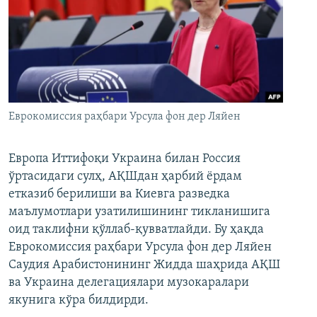
Еврокомиссия раҳбари Урсула фон дер Ляйен
Европа Иттифоқи Украина билан Россия
ўртасидаги сулҳ, АҚШдан ҳарбий ёрдам
етказиб берилиши ва Киевга разведка
маълумотлари узатилишининг тикланишига
оид таклифни қўллаб-қувватлайди. Бу ҳақда
Еврокомиссия раҳбари Урсула фон дер Ляйен
Саудия Арабистонининг Жидда шаҳрида АҚШ
ва Украина делегациялари музокаралари
якунига кўра билдирди.