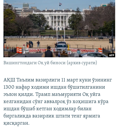
Вашингтондаги Оқ уй биноси (архив сурати)
АҚШ Таълим вазирлиги 11 март куни ўзининг
1300 нафар ходими ишдан бўшатилганини
эълон қилди. Трамп маъмурияти Оқ уйга
келганидан сўнг аввалроқ ўз хоҳишига кўра
ишдан бўшаб кетган ходимлар билан
биргаликда вазирлик штати тенг ярмига
қисқарган.