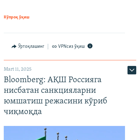
Кўпроқ ўқиш
Ўртоқлашинг
VPNсиз ўқиш
Mart 11, 2025
Bloomberg: АҚШ Россияга
нисбатан санкцияларни
юмшатиш режасини кўриб
чиқмоқда