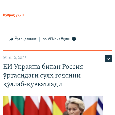
Кўпроқ ўқиш
Ўртоқлашинг
VPNсиз ўқиш
Mart 12, 2025
ЕИ Украина билан Россия
ўртасидаги сулҳ ғоясини
қўллаб-қувватлади