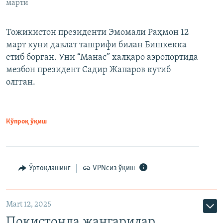
марти
Тожикистон президенти Эмомали Раҳмон 12
март куни давлат ташрифи билан Бишкекка
етиб борган. Уни “Манас” халқаро аэропортида
мезбон президент Садир Жапаров кутиб
олгган.
Кўпроқ ўқиш
Ўртоқлашинг
VPNсиз ўқиш
Mart 12, 2025
Покистонда жангарилар