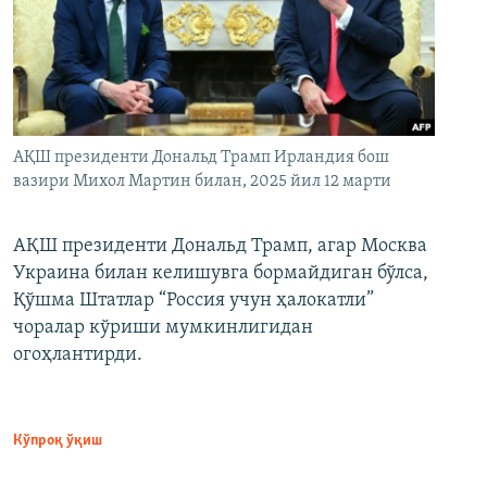
АҚШ президенти Дональд Трамп Ирландия бош
вазири Михол Мартин билан, 2025 йил 12 марти
АҚШ президенти Дональд Трамп, агар Москва
Украина билан келишувга бормайдиган бўлса,
Қўшма Штатлар “Россия учун ҳалокатли”
чоралар кўриши мумкинлигидан
огоҳлантирди.
Кўпроқ ўқиш