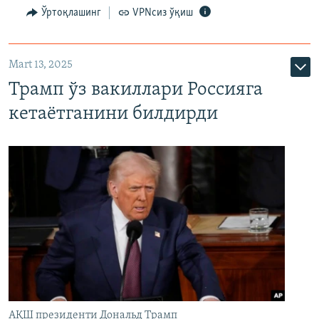
Ўртоқлашинг
VPNсиз ўқиш
Mart 13, 2025
Трамп ўз вакиллари Россияга
кетаётганини билдирди
АҚШ президенти Дональд Трамп