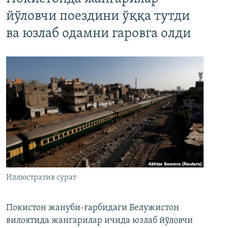
йўловчи поездини ўққа тутди
ва юзлаб одамни гаровга олди
Иллюстратив сурат
Покистон жануби-ғарбидаги Белужистон
вилоятида жангарилар ичида юзлаб йўловчи