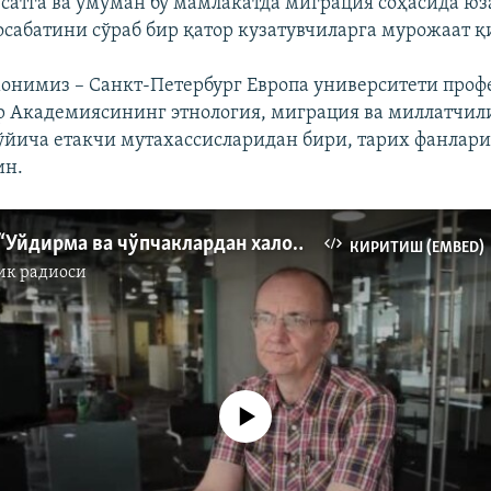
ёсатга ва умуман бу мамлакатда миграция соҳасида юз
осабатини сўраб бир қатор кузатувчиларга мурожаат қ
онимиз – Санкт-Петербург Европа университети проф
р Академиясининг этнология, миграция ва миллатчил
ўйича етакчи мутахассисларидан бири, тарих фанлари
ин.
С.Абашин: “Уйдирма ва чўпчаклардан халос бўлайлик!” 1-қисм
КИРИТИШ (EMBED)
ик радиоси
Айни дамда медиа-манба мавжуд эмас