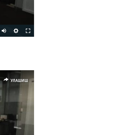
УЛАШИШ
УЛАШИШ
px
Кенглиги