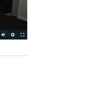
УЛАШИШ
px
Кенглиги