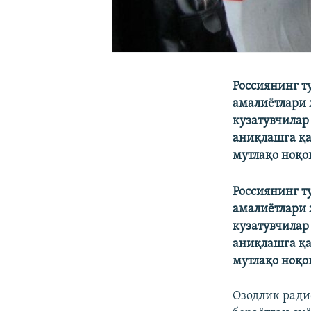
Россиянинг т
амалиётлари 
кузатувчилар
аниқлашга қа
мутлақо ноқо
Россиянинг т
амалиётлари 
кузатувчилар
аниқлашга қа
мутлақо ноқо
Озодлик радио