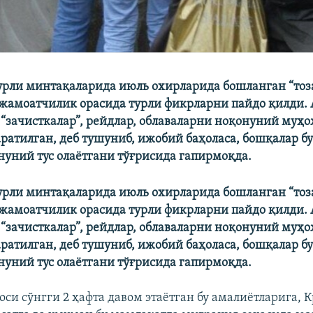
урли минтақаларида июль охирларида бошланган “то
жамоатчилик орасида турли фикрларни пайдо қилди.
 “зачисткалар”, рейдлар, облаваларни ноқонуний муҳ
ратилган, деб тушуниб, ижобий баҳоласа, бошқалар б
нуний тус олаётгани тўғрисида гапирмоқда.
урли минтақаларида июль охирларида бошланган “то
жамоатчилик орасида турли фикрларни пайдо қилди.
 “зачисткалар”, рейдлар, облаваларни ноқонуний муҳ
ратилган, деб тушуниб, ижобий баҳоласа, бошқалар б
нуний тус олаётгани тўғрисида гапирмоқда.
си сўнгги 2 ҳафта давом этаётган бу амалиётларига, 