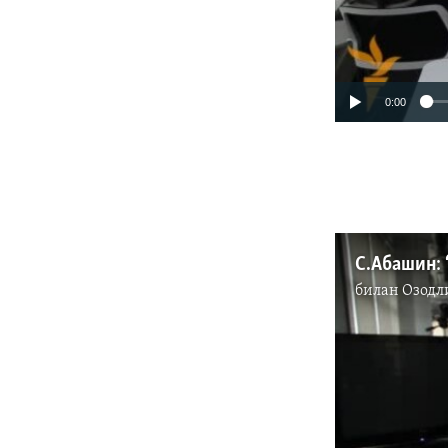
0:00
билан
Озодл