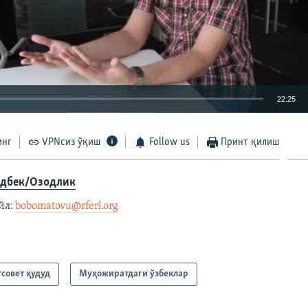
22:25
КИРИТИШ (EMBED)
инг
VPNсиз ўқиш
Follow us
Принт қилиш
дбек/Озодлик
л: ​
bobomatovu@rferl.org
​
тсовет ҳудуд
Муҳожиратдаги ўзбеклар