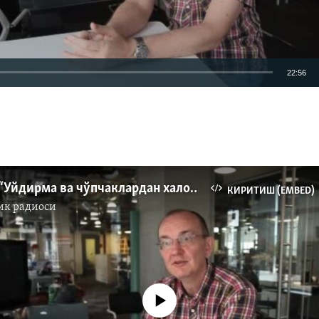
22:56
КИРИТИШ (EMBED)
С.Абашин: “Уйдирма ва чўпчаклардан халос бўлайлик!” 2-қисм
КИРИТИШ (EMBED)
ик радиоси
Айни дамда медиа-манба мавжуд эмас