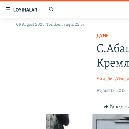
Линклар
LOYIHALAR
Бош
мавзуларга
Излаш
08 Avgust 2026, Toshkent vaqti: 22:37
OZODLIK SURISHTIRUVLARI
ўтинг
Асосий
ДУНË
OZODVIDEO
навигацияга
С.Аба
OZODARXIV
ўтинг
Қидиришга
Кремл
ўтинг
Умидбек/Озод
Avgust 13, 2013
Ўртоқлаш