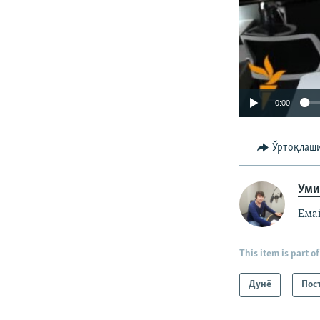
0:00
Ўртоқлаш
Уми
Емай
This item is part of
Дунë
Пос