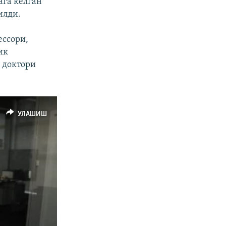
ага келган
илди.
ессори,
ик
 доктори
УЛАШИШ