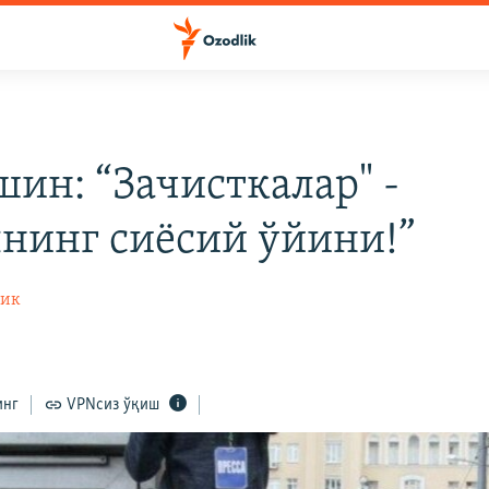
шин: “Зачисткалар" -
нинг сиёсий ўйини!”
лик
инг
VPNсиз ўқиш