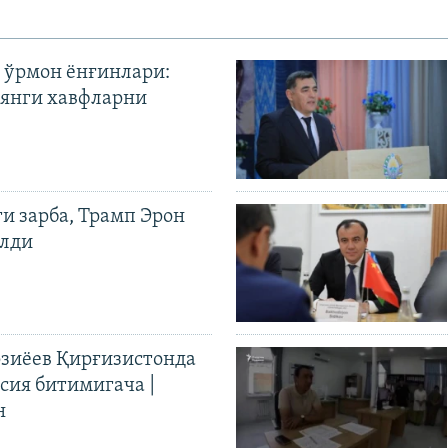
 ўрмон ёнғинлари:
янги хавфларни
ги зарба, Трамп Эрон
илди
иёев Қирғизистонда
ия битимигача |
н