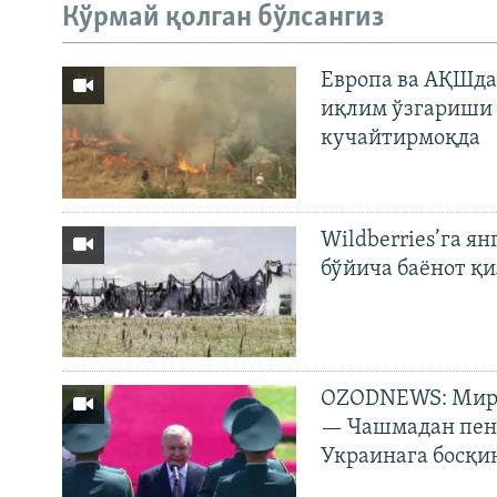
Кўрмай қолган бўлсангиз
Европа ва АҚШда
иқлим ўзгариши 
кучайтирмоқда
Wildberries’га ян
бўйича баёнот қ
OZODNEWS: Мирз
— Чашмадан пенс
Украинага босқи