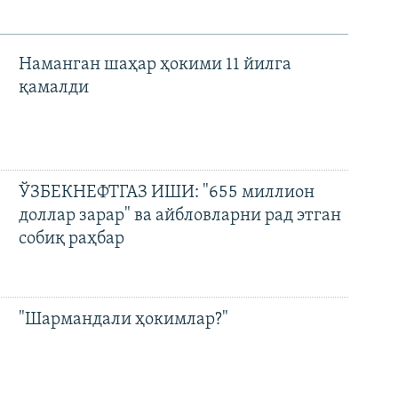
Наманган шаҳар ҳокими 11 йилга
қамалди
ЎЗБЕКНЕФТГАЗ ИШИ: "655 миллион
доллар зарар" ва айбловларни рад этган
собиқ раҳбар
"Шармандали ҳокимлар?"