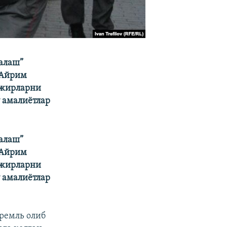
залаш”
 Айрим
ожирларни
у амалиётлар
залаш”
 Айрим
ожирларни
у амалиётлар
Кремль олиб