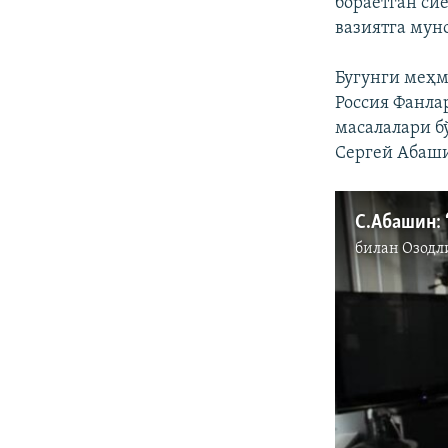
бораётган си
вазиятга мун
Бугунги меҳм
Россия Фанла
масалалари б
Сергей Абаш
билан
Озодл