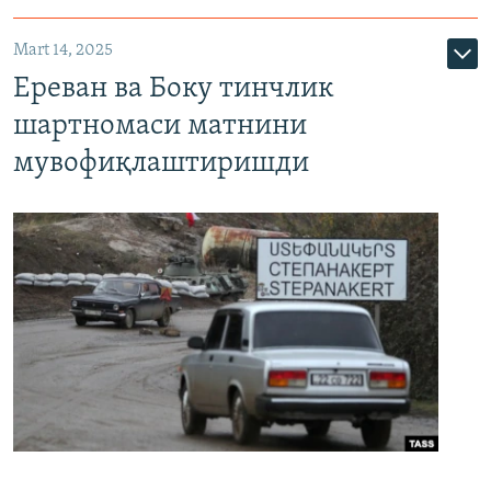
Mart 14, 2025
Ереван ва Боку тинчлик
шартномаси матнини
мувофиқлаштиришди