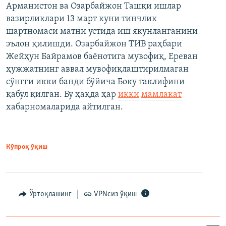
Арманистон ва Озарбайжон Ташқи ишлар
вазирликлари 13 март куни тинчлик
шартномаси матни устида иш якунланганини
эълон қилишди. Озарбайжон ТИВ раҳбари
Жейҳун Байрамов баёнотига мувофиқ, Ереван
ҳужжатнинг аввал мувофиқлаштирилмаган
сўнгги икки банди бўйича Боку таклифини
қабул қилган. Бу ҳақда ҳар
икки
мамлакат
хабарномаларида айтилган.
Кўпроқ ўқиш
Ўртоқлашинг
VPNсиз ўқиш