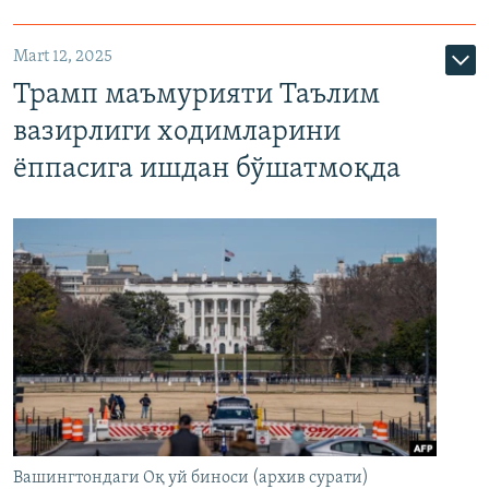
Mart 12, 2025
Трамп маъмурияти Таълим
вазирлиги ходимларини
ёппасига ишдан бўшатмоқда
Вашингтондаги Оқ уй биноси (архив сурати)