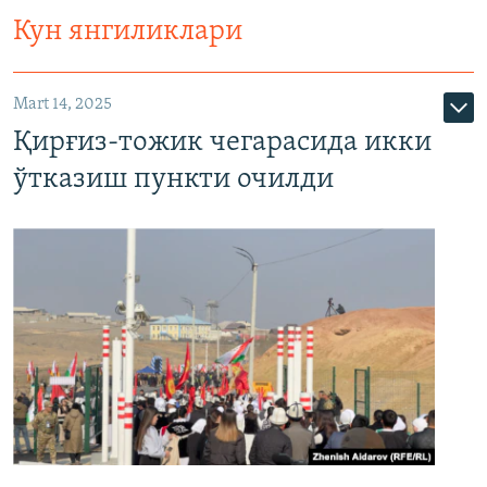
Кун янгиликлари
Mart 14, 2025
Қирғиз-тожик чегарасида икки
ўтказиш пункти очилди