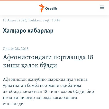
Линклар
Бош
мавзуларга
10 Avgust 2026, Toshkent vaqti: 10:49
ўтинг
OZODLIK SURISHTIRUVLARI
Асосий
Халқаро хабарлар
OZODVIDEO
навигацияга
ўтинг
OZODARXIV
Қидиришга
Oktabr 28, 2013
ўтинг
На русском
Афғонистондаги портлашда 18
киши ҳалок бўлди
ИЖТИМОИЙ ТАРМОҚЛАР
Афғонистон жанубий-шарқида йўл четига
ўрнатилган бомба портлаши оқибатида
автобусда кетаётган 18 киши ҳалок бўлди, бир
неча киши оғир аҳволда касалхонага
Озодлик бошқа тилларда
етказилди.