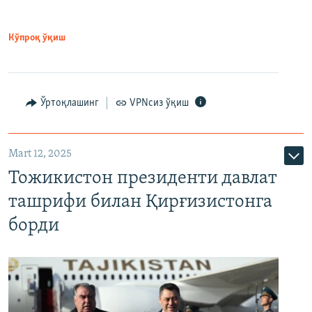
Кўпроқ ўқиш
Ўртоқлашинг
VPNсиз ўқиш
Mart 12, 2025
Тожикистон президенти давлат
ташрифи билан Қирғизистонга
борди