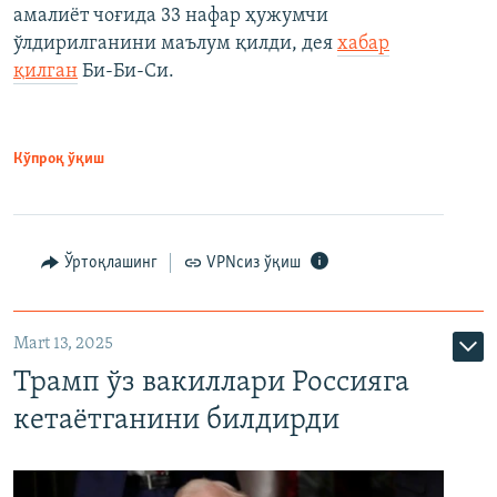
амалиёт чоғида 33 нафар ҳужумчи
ўлдирилганини маълум қилди, дея
хабар
қилган
Би-Би-Си.
Кўпроқ ўқиш
Ўртоқлашинг
VPNсиз ўқиш
Mart 13, 2025
Трамп ўз вакиллари Россияга
кетаётганини билдирди