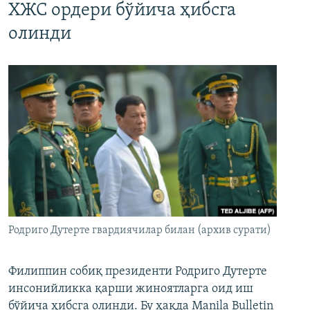
ХЖС ордери бўйича ҳибсга
олинди
Родриго Дутерте гвардиячилар билан (архив сурати)
Филиппин собиқ президенти Родриго Дутерте
инсонийликка қарши жиноятларга оид иш
бўйича ҳибсга олинди. Бу ҳақда Manila Bulletin