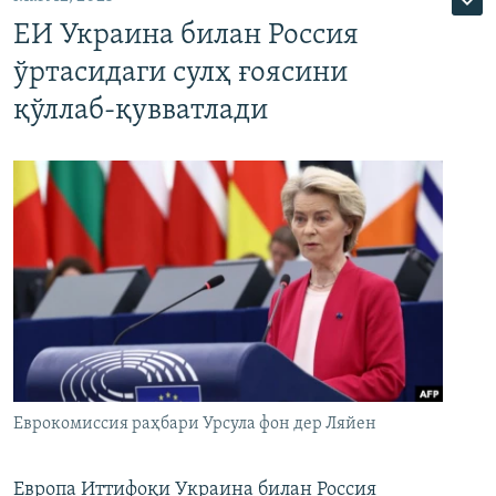
ЕИ Украина билан Россия
ўртасидаги сулҳ ғоясини
қўллаб-қувватлади
Еврокомиссия раҳбари Урсула фон дер Ляйен
Европа Иттифоқи Украина билан Россия