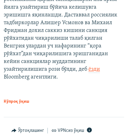
йилга узайтириш бўйича келишувга
эришишга яқинлашди. Даставвал россиялик
тадбиркорлар Алишер Усмонов ва Михаил
Фридман дохил саккиз кишини санкция
рўйхатидан чиқарилиши талаб қилган
Венгрия улардан уч нафарининг “қора
рўйхат”дан чиқарилишига эришганидан
кейин санкциялар муддатининг
узайтирилишига рози бўлди, деб
ёзди
Bloomberg агентлиги.
Кўпроқ ўқиш
Ўртоқлашинг
VPNсиз ўқиш