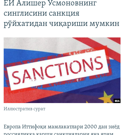
ЕИ Алишер Усмоновнинг
синглисини санкция
рўйхатидан чиқариши мумкин
Иллюстратив сурат
Европа Иттифоқи мамлакатлари 2000 дан зиёд
россияликка қарши санкцияларни яна ярим