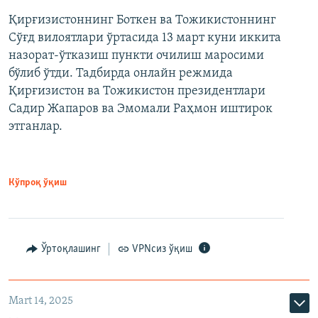
Қирғизистоннинг Боткен ва Тожикистоннинг
Сўғд вилоятлари ўртасида 13 март куни иккита
назорат-ўтказиш пункти очилиш маросими
бўлиб ўтди. Тадбирда онлайн режмида
Қирғизистон ва Тожикистон президентлари
Садир Жапаров ва Эмомали Раҳмон иштирок
этганлар.
Кўпроқ ўқиш
Ўртоқлашинг
VPNсиз ўқиш
Mart 14, 2025