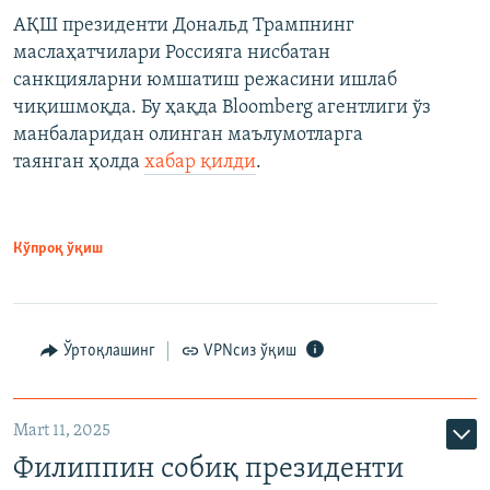
АҚШ президенти Дональд Трампнинг
маслаҳатчилари Россияга нисбатан
санкцияларни юмшатиш режасини ишлаб
чиқишмоқда. Бу ҳақда Bloomberg агентлиги ўз
манбаларидан олинган маълумотларга
таянган ҳолда
хабар қилди
.
Кўпроқ ўқиш
Ўртоқлашинг
VPNсиз ўқиш
Mart 11, 2025
Филиппин собиқ президенти