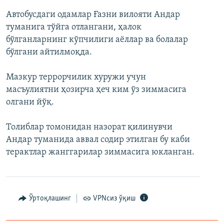
Автобусдаги одамлар Ғазни вилояти Андар
туманига тўйга отлангани, ҳалок
бўлганларнинг кўпчилиги аёллар ва болалар
бўлгани айтилмоқда.
Мазкур террорчилик хуружи учун
масъулиятни ҳозирча ҳеч ким ўз зиммасига
олгани йўқ.
Толиблар томонидан назорат қилинувчи
Андар туманида аввал содир этилган бу каби
терактлар жанггарилар зиммасига юкланган.
Ўртоқлашинг
VPNсиз ўқиш