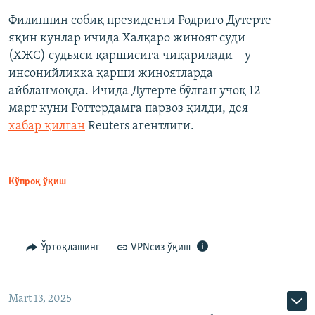
Филиппин собиқ президенти Родриго Дутерте
яқин кунлар ичида Халқаро жиноят суди
(ХЖС) судьяси қаршисига чиқарилади – у
инсонийликка қарши жиноятларда
айбланмоқда. Ичида Дутерте бўлган учоқ 12
март куни Роттердамга парвоз қилди, дея
хабар қилган
Reuters агентлиги.
Кўпроқ ўқиш
Ўртоқлашинг
VPNсиз ўқиш
Mart 13, 2025