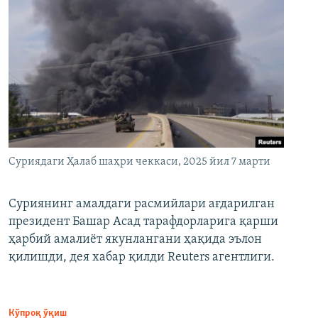
Суриядаги Ҳалаб шаҳри чеккаси, 2025 йил 7 марти
Суриянинг амалдаги расмийлари ағдарилган
президент Башар Асад тарафдорларига қарши
ҳарбий амалиёт якунлангани ҳақида эълон
қилишди, дея хабар қилди Reuters агентлиги.
Кўпроқ ўқиш