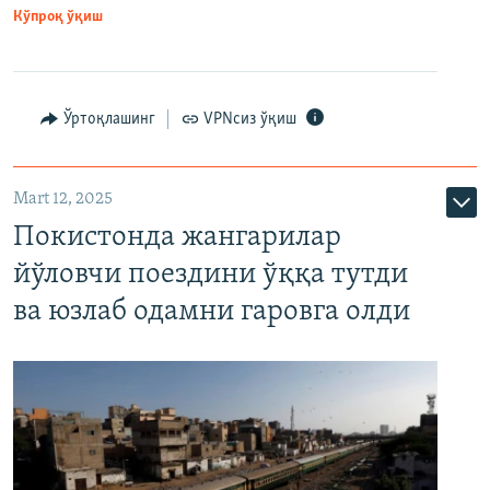
Кўпроқ ўқиш
Ўртоқлашинг
VPNсиз ўқиш
Mart 12, 2025
Покистонда жангарилар
йўловчи поездини ўққа тутди
ва юзлаб одамни гаровга олди