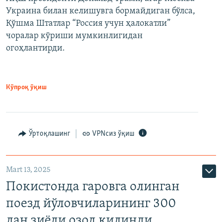
Украина билан келишувга бормайдиган бўлса,
Қўшма Штатлар “Россия учун ҳалокатли”
чоралар кўриши мумкинлигидан
огоҳлантирди.
Кўпроқ ўқиш
Ўртоқлашинг
VPNсиз ўқиш
Mart 13, 2025
Покистонда гаровга олинган
поезд йўловчиларининг 300
дан зиёди озод қилинди