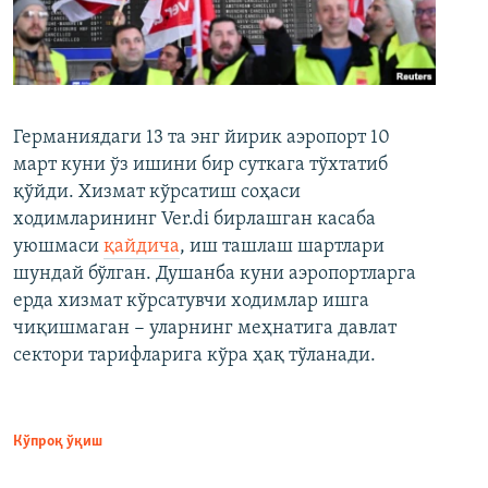
Германиядаги 13 та энг йирик аэропорт 10
март куни ўз ишини бир суткага тўхтатиб
қўйди. Хизмат кўрсатиш соҳаси
ходимларининг Ver.di бирлашган касаба
уюшмаси
қайдича
, иш ташлаш шартлари
шундай бўлган. Душанба куни аэропортларга
ерда хизмат кўрсатувчи ходимлар ишга
чиқишмаган − уларнинг меҳнатига давлат
сектори тарифларига кўра ҳақ тўланади.
Кўпроқ ўқиш