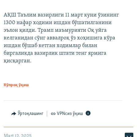
АҚШ Таълим вазирлиги 11 март куни ўзининг
1300 нафар ходими ишдан бўшатилганини
эълон қилди. Трамп маъмурияти Оқ уйга
келганидан сўнг аввалроқ ўз хоҳишига кўра
ишдан бўшаб кетган ходимлар билан
биргаликда вазирлик штати тенг ярмига
қисқарган.
Кўпроқ ўқиш
Ўртоқлашинг
VPNсиз ўқиш
Mart 12, 2025