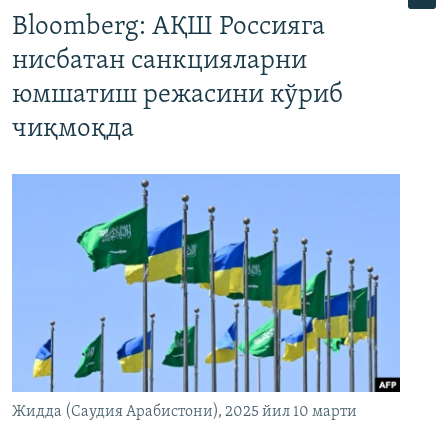
Bloomberg: АҚШ Россияга
нисбатан санкцияларни
юмшатиш режасини кўриб
чиқмоқда
Жидда (Саудия Арабистони), 2025 йил 10 марти