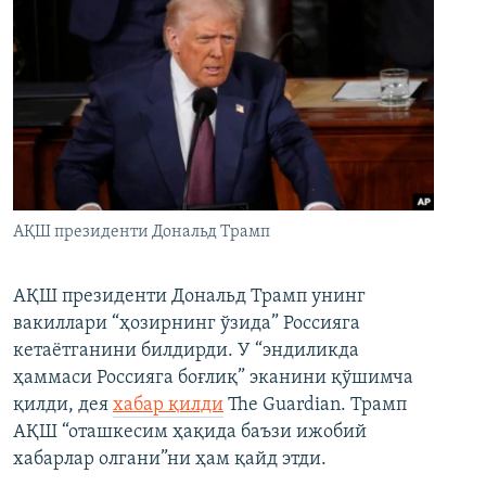
АҚШ президенти Дональд Трамп
АҚШ президенти Дональд Трамп унинг
вакиллари “ҳозирнинг ўзида” Россияга
кетаётганини билдирди. У “эндиликда
ҳаммаси Россияга боғлиқ” эканини қўшимча
қилди, дея
хабар қилди
The Guardian. Трамп
АҚШ “оташкесим ҳақида баъзи ижобий
хабарлар олгани”ни ҳам қайд этди.