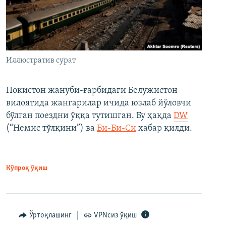
Иллюстратив сурат
Покистон жануби-ғарбидаги Белужистон
вилоятида жангарилар ичида юзлаб йўловчи
бўлган поездни ўққа тутишган. Бу ҳақда
DW
(“Немис тўлқини”) ва
Би-Би-Си
хабар қилди.
Кўпроқ ўқиш
Ўртоқлашинг
VPNсиз ўқиш