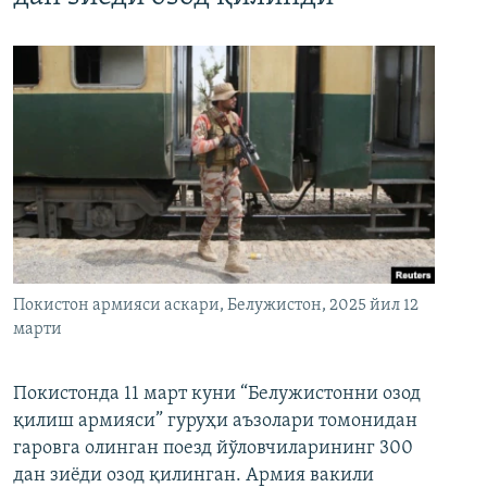
Покистон армияси аскари, Белужистон, 2025 йил 12
марти
Покистонда 11 март куни “Белужистонни озод
қилиш армияси” гуруҳи аъзолари томонидан
гаровга олинган поезд йўловчиларининг 300
дан зиёди озод қилинган. Армия вакили