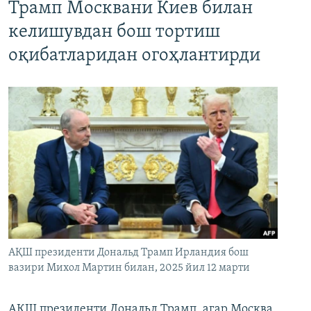
Трамп Москвани Киев билан
келишувдан бош тортиш
оқибатларидан огоҳлантирди
АҚШ президенти Дональд Трамп Ирландия бош
вазири Михол Мартин билан, 2025 йил 12 марти
АҚШ президенти Дональд Трамп, агар Москва