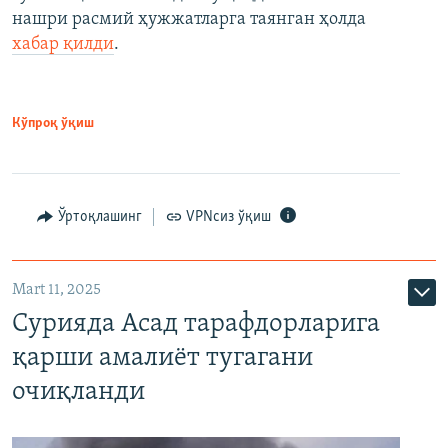
нашри расмий ҳужжатларга таянган ҳолда
хабар қилди
.
Кўпроқ ўқиш
Ўртоқлашинг
VPNсиз ўқиш
Mart 11, 2025
Сурияда Асад тарафдорларига
қарши амалиёт тугагани
очиқланди