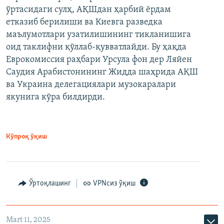
ўртасидаги сулҳ, АҚШдан ҳарбий ёрдам
етказиб берилиши ва Киевга разведка
маълумотлари узатилишининг тикланишига
оид таклифни қўллаб-қувватлайди. Бу ҳақда
Еврокомиссия раҳбари Урсула фон дер Ляйен
Саудия Арабистонининг Жидда шаҳрида АҚШ
ва Украина делегациялари музокаралари
якунига кўра билдирди.
Кўпроқ ўқиш
Ўртоқлашинг
VPNсиз ўқиш
Mart 11, 2025