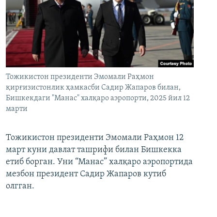
Тожикистон президенти Эмомали Раҳмон
қирғизистонлик ҳамкасби Садир Жапаров билан,
Бишкекдаги "Манас" халқаро аэропорти, 2025 йил 12
марти
Тожикистон президенти Эмомали Раҳмон 12
март куни давлат ташрифи билан Бишкекка
етиб борган. Уни “Манас” халқаро аэропортида
мезбон президент Садир Жапаров кутиб
олгган.