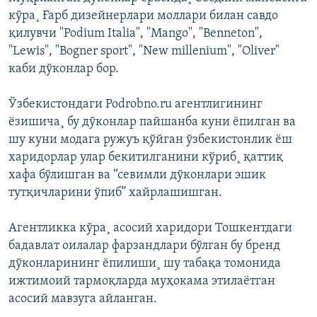
кўра¸ Ғарб дизейнерлари моллари билан савдо
қилувчи "Podium Italia", "Mango", "Benneton",
"Lewis", "Bogner sport", "New millenium", "Oliver"
каби дўконлар бор.
Ўзбекистондаги Podrobno.ru агентлигининг
ëзишича¸ бу дўконлар пайшанба куни ëпилган ва
шу куни модага ружуъ қўйган ўзбекистонлик ëш
харидорлар улар бекитилганини кўриб¸ қаттиқ
хафа бўлишган ва “севимли дўконлари эшик
тутқичларини ўпиб” хайрлашишган.
Агентликка кўра¸ асосий харидори Тошкентдаги
бадавлат оилалар фарзандлари бўлган бу бренд
дўконларининг ëпилиши¸ шу табақа томонида
ижтимоий тармоқларда муҳокама этилаëтган
асосий мавзуга айланган.