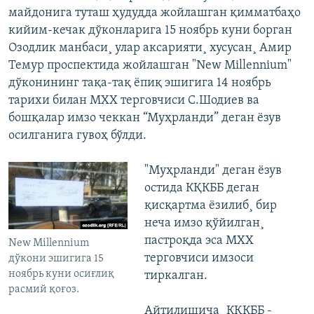
майдонига туташ ҳудудда жойлашган қимматбаҳо
кийим-кечак дўконларига 15 ноябрь куни борган
Озодлик манбаси¸ улар аксарияти¸ хусусан¸ Амир
Темур проспектида жойлашган "New Millennium"
дўконининг тақа-тақ ëпиқ эшигига 14 ноябрь
тарихи билан МХХ терговчиси С.Шодиев ва
бошқалар имзо чеккан “Муҳрланди” деган ëзув
осилганига гувоҳ бўлди.
"Муҳрланди" деган ëзув
остида КҚКББ деган
қисқартма ëзилиб¸ бир
неча имзо қўйилган¸
пастроқда эса МХХ
New Millennium
терговчиси имзоси
дўкони эшигига 15
ноябрь куни осиғлиқ
тиркалган.
расмий қоғоз.
Айтилишича¸ КҚКББ -