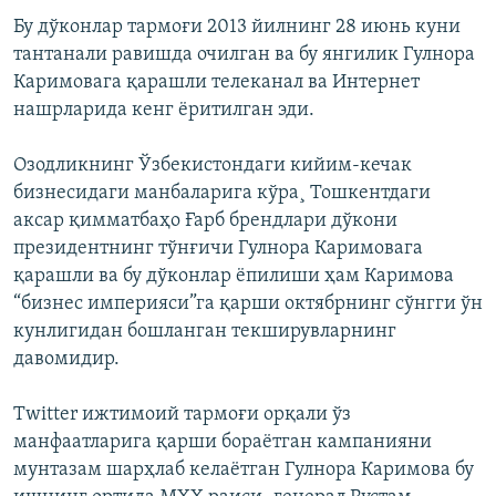
Бу дўконлар тармоғи 2013 йилнинг 28 июнь куни
тантанали равишда очилган ва бу янгилик Гулнора
Каримовага қарашли телеканал ва Интернет
нашрларида кенг ëритилган эди.
Озодликнинг Ўзбекистондаги кийим-кечак
бизнесидаги манбаларига кўра¸ Тошкентдаги
аксар қимматбаҳо Ғарб брендлари дўкони
президентнинг тўнғичи Гулнора Каримовага
қарашли ва бу дўконлар ëпилиши ҳам Каримова
“бизнес империяси”га қарши октябрнинг сўнгги ўн
кунлигидан бошланган текширувларнинг
давомидир.
Twitter ижтимоий тармоғи орқали ўз
манфаатларига қарши бораëтган кампанияни
мунтазам шарҳлаб келаëтган Гулнора Каримова бу