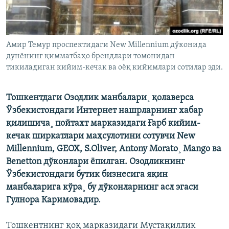
Амир Темур проспектидаги New Millennium дўконида
дунëнинг қимматбаҳо брендлари томонидан
тикиладиган кийим-кечак ва оëқ кийимлари сотилар эди.
Тошкентдаги Озодлик манбалари¸ қолаверса
Ўзбекистондаги Интернет нашрларнинг хабар
қилишича¸ пойтахт марказидаги Ғарб кийим-
кечак ширкатлари маҳсулотини сотувчи New
Millennium, GEOX, S.Oliver, Antony Morato¸ Mango ва
Benetton дўконлари ëпилган. Озодликнинг
Ўзбекистондаги бутик бизнесига яқин
манбаларига кўра¸ бу дўконларнинг асл эгаси
Гулнора Каримовадир.
Тошкентнинг қоқ марказидаги Мустақиллик