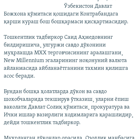
Ўзбекистон Давлат
Божхона қўмитаси қошидаги Контрабандага
қарши кураш бош бошқармаси қисқартмасидир.
Тошкентлик тадбиркор Саид Аҳмедовнинг
билдиришича¸ улгуржи савдо дўконини
муҳрлашда МХХ терговчисининг аралашгани¸
New Millennium эгаларининг ноқонуний валюта
айланмасида айбланаëтганини тахмин қилишга
асос беради.
Бундан бошқа ҳолатларда дўкон ва савдо
шохобчаларида текширув ўтказиш¸ уларни ëпиш
ваколати Давлат Солиқ қўмитаси¸ прокуратура ва
Ички ишлар вазирлиги ходимларига қарашлидир¸
дейди тошкентлик тадбиркор.
Муҳрланган дўконлар орасида¸ Озодлик манбасига