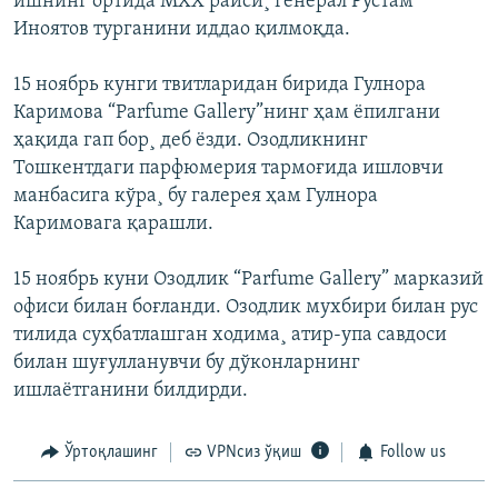
ишнинг ортида МХХ раиси¸ генерал Рустам
Иноятов турганини иддао қилмоқда.
15 ноябрь кунги твитларидан бирида Гулнора
Каримова “Parfume Gallery”нинг ҳам ëпилгани
ҳақида гап бор¸ деб ëзди. Озодликнинг
Тошкентдаги парфюмерия тармоғида ишловчи
манбасига кўра¸ бу галерея ҳам Гулнора
Каримовага қарашли.
15 ноябрь куни Озодлик “Parfume Gallery” марказий
офиси билан боғланди. Озодлик мухбири билан рус
тилида суҳбатлашган ходима¸ атир-упа савдоси
билан шуғулланувчи бу дўконларнинг
ишлаëтганини билдирди.
Ўртоқлашинг
VPNсиз ўқиш
Follow us