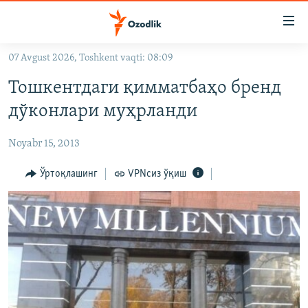
Линклар
Бош
мавзуларга
07 Avgust 2026, Toshkent vaqti: 08:09
ўтинг
OZODLIK SURISHTIRUVLARI
Асосий
Тошкентдаги қимматбаҳо бренд
OZODVIDEO
навигацияга
дўконлари муҳрланди
ўтинг
OZODARXIV
Қидиришга
Noyabr 15, 2013
ўтинг
На русском
Ўртоқлашинг
VPNсиз ўқиш
ИЖТИМОИЙ ТАРМОҚЛАР
Озодлик бошқа тилларда