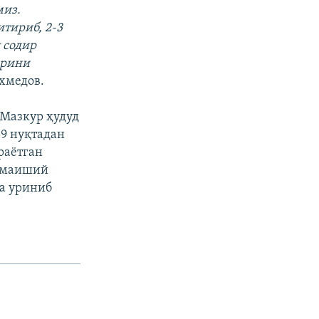
миз.
тириб, 2-3
 содир
арини
хмедов.
 Мазкур ҳудуд
49 нуқтадан
раётган
и маиший
а уриниб