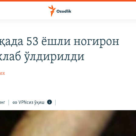
қада 53 ёшли ногирон
клаб ўлдирилди
ик
инг
VPNсиз ўқиш