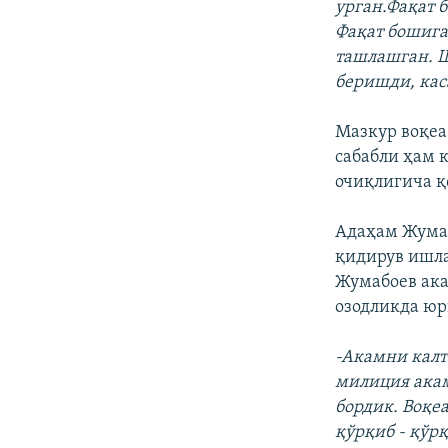
урган.Фақат 
Фақат бошига
ташлашган. Ш
беришди, кас
Мазкур воқеа
сабабли ҳам 
очиқлигича қ
Адаҳам Жумаб
қидирув ишла
Жумабоев ака
озодликда юр
-Акамни калт
милиция акам
бордик. Воқе
қўрқиб - қўр