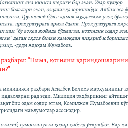
 Қотилнинг яна иккита шериги бор экан. Улар пулдор
инг болалари экан, озодликда юришибди. Айбни эса ф
ишаяпти. Групповой бўлса қамоқ муддатиям узоқ бўлади
исага, прокуратурага ариза ёздик. Прокуратурага кир
и ҳам “бу воқеа жойида бўлмаган, қотиллик содир эти
ўлган” деган оқлов билан қамоқдан чиқариб юборишм
ҳозир,
-деди Адаҳам Жумабоев.
раҳбари: "Нима, қотилни қариндошларин
и?"
ан милицияси раҳбари Асилбек Бичиев марҳумининг 
 иддаоларни рад этди. Милиция раҳбарининг айтиши
ақат бир одам содир этган, Комилжон Жумабоевни кў
ғрисидаги маълумотлар асосиздир.
очилиб, гумонланувчи ҳозир ҳибсда ўтирибди. Бир к