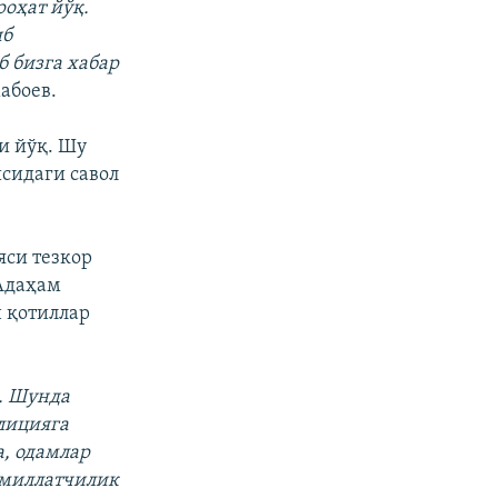
оҳат йўқ.
иб
 бизга хабар
абоев.
и йўқ. Шу
исидаги савол
яси тезкор
 Адаҳам
н қотиллар
н. Шунда
лицияга
а, одамлар
а миллатчилик