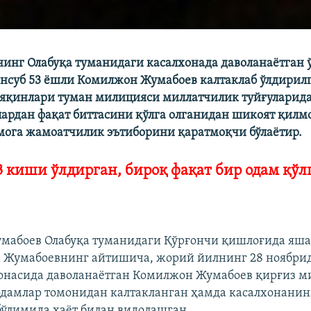
инг Олабуқа туманидаги касалхонада даволанаётган 
нсуб 53 ёшли Комилжон Жумабоев калтаклаб ўлдирилг
яқинлари туман милицияси миллатчилик туйғуларида
лардан фақат биттасини қўлга олганидан шикоят қилм
ога жамоатчилик эътиборини қаратмоқчи бўлаётир.
 киши ўлдирган, бироқ фақат бир одам қўл
мабоев Олабуқа туманидаги Қўрғончи қишлоғида яша
 Жумабоевнинг айтишича, жорий йилнинг 28 ноябрид
онасида даволанаётган Комилжон Жумабоев қирғиз м
одамлар томонидан калтакланган ҳамда касалхонанин
ўлимида ҳаёт билан видолашган.