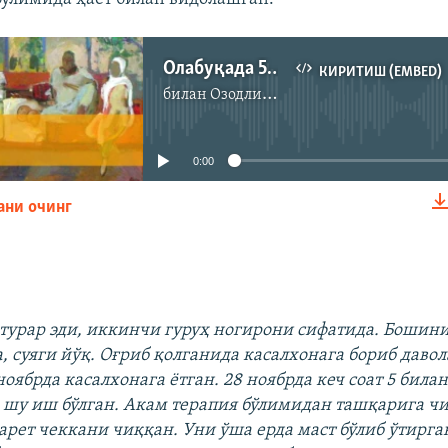
Олабуқада 53 ёшли ногирон калтаклаб ўлдирилди
КИРИТИШ (EMBED)
билан
Озодлик радиоси
Айни дамда медиа-манба мавжуд эмас
0:00
ани очинг
КИРИТИШ (EMBED)
 турар эди, иккинчи гуруҳ ногирони сифатида. Бошин
, суяги йўқ. Оғриб қолганида касалхонага бориб даво
ноябрда касалхонага ётган. 28 ноябрда кеч соат 5 билан
 шу иш бўлган. Акам терапия бўлимидан ташқарига чи
гарет чеккани чиққан. Уни ўша ерда маст бўлиб ўтирга