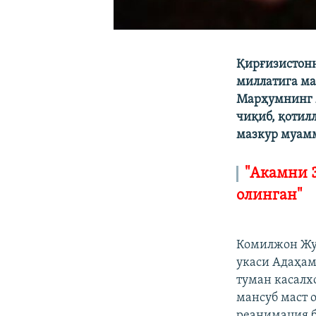
Қирғизистонн
миллатига ма
Марҳумнинг 
чиқиб, қотил
мазкур муамм
"Акамни 3
олинган"
Комилжон Жу
укаси Адаҳам
туман касалх
мансуб маст 
реанимация б