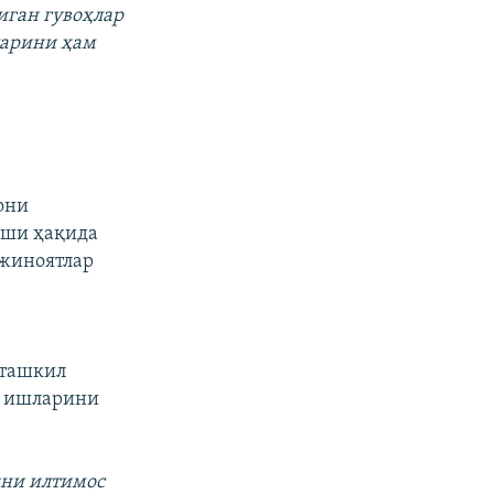
иган гувоҳлар
ларини ҳам
они
иши ҳақида
 жиноятлар
 ташкил
ш ишларини
кни илтимос