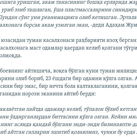
бошига уришган, акам танасининг бошқа ерларида жар
 уриб эзиб ташлаган, ўша пластмассаларини синидир
ундан сўнг уни реанимацияга олиб кетишган. Эрталаб
алхонага борсак акам узилган экан
, -деди Адаҳам Жум
 юзасидан туман касалхонаси раҳбарияти изоҳ берган
касалхонага маст одамлар қаердан келиб қолгани тўғр
олмоқда.
оевнинг айтишича, воқеа бўлган куни туман милици
рини олиб бориб, 23 ёшдаги бир одамни қўлга олган.
сини бир эмас, бир нечта бола калтаклаганини, қолга
ганидан норози эканини айтиб берди:
аклаётган пайтда одамлар келиб, тўпалон бўлиб кетга
ни ўлдирганлардан биттасини қўлга олган. Кейин ми
анинг аслида қандай бўлгани энди-энди билинаяпти-д
қиб айтган гапларни эшитиб қолаяпмиз, чунки бу ерд