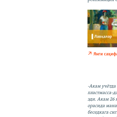
Янги саҳиф
-Акам учётда
пластмасса-да
эди. Акам 26 
орасида мана
беседкага си