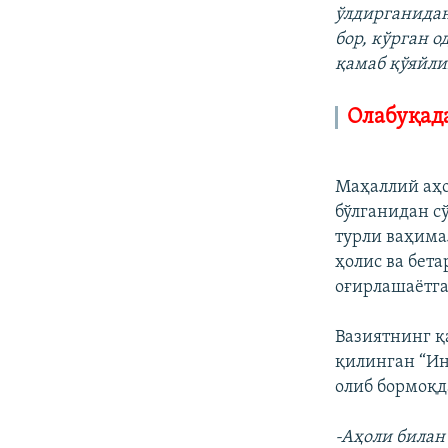
ўлдирганидан
бор, кўрган 
қамаб қўяйли
Олабуқад
Маҳаллий аҳо
бўлганидан с
турли ваҳима
ҳолис ва бет
оғирлашаётг
Вазиятнинг 
қилинган “И
олиб бормоқд
-Аҳоли билан