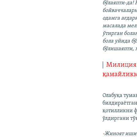
бўлаяпти-да!
бойваччаларн
одамга ағдар
масалада мел
ўтирган болан
бола уйида б
бўлишаяпти, 
Милиция 
қамайликм
Олабуқа тум
билдираётган
қотилликни ф
ўлдиргани тў
-Жиноят иши 