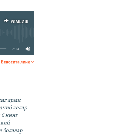
УЛАШИШ
3:13
Бевосита линк
УЛАШИШ
инг ярми
ланиб келар
 6 нинг
қиб,
н болалар