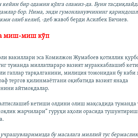
 кейин бир одамни қўлга оламиз-да. Буни тасдиқлайд
одамлар бор. Нима, энди гумонланувчининг қариндош
кми олиб келиб
, -деб жавоб берди Асилбек Бичиев.
а миш-миш кўп
ли вакиллари эса Комилжон Жумабоев қотиллик қурб
ўнг туманда миллатлараро вазият мураккаблашиб кет
ли гаплар тарқалганини, милиция томонидан бу каби
араф тергов қилинмаётгани оқибатида вазият янада
анини айтмоқдалар.
қалтислашиб кетиши олдини олиш мақсадида туманда
ноқлик жарчилари” гуруҳи аҳоли орасида тушунтири
а.
 учрашувларимизда бу масалага миллий тус бермасли