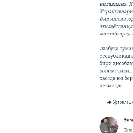
қилаяпмиз. Қ
Учрашувларим
йил ишсиз юр
этилаётгани
мактабларда 
Олабуқа тума
республикада
бири ҳисобла
миллатчилик
ҳаётда юз бе
келмоқда.
Ўртоқлаш
Элм
Тел: