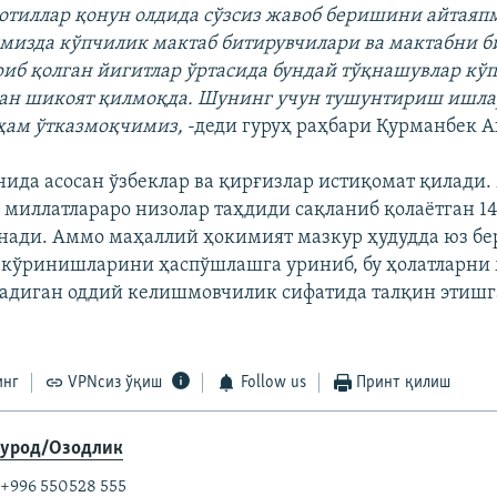
отиллар қонун олдида сўзсиз жавоб беришини айтаяп
изда кўпчилик мактаб битирувчилари ва мактабни би
иб қолган йигитлар ўртасида бундай тўқнашувлар кўп
дан шикоят қилмоқда. Шунинг учун тушунтириш ишл
ҳам ўтказмоқчимиз,
-деди гуруҳ раҳбари Қурманбек А
нида асосан ўзбеклар ва қирғизлар истиқомат қилади.
 миллатлараро низолар таҳдиди сақланиб қолаётган 1
нади. Аммо маҳаллий ҳокимият мазкур ҳудудда юз бе
 кўринишларини ҳаспўшлашга уриниб, бу ҳолатларн
радиган оддий келишмовчилик сифатида талқин этишг
инг
VPNсиз ўқиш
Follow us
Принт қилиш
урод/Озодлик
 +996 550528 555