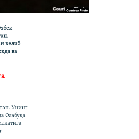
ўзбек
ан.
н келиб
оқда ва
га
ган. Унинг
а Олабуқа
иллатига
г