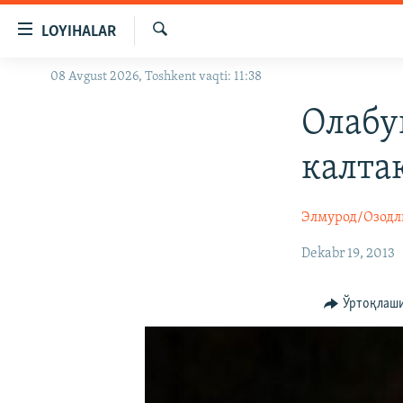
Линклар
LOYIHALAR
Бош
мавзуларга
Излаш
08 Avgust 2026, Toshkent vaqti: 11:38
OZODLIK SURISHTIRUVLARI
ўтинг
Асосий
OZODVIDEO
Олабу
навигацияга
OZODARXIV
ўтинг
калта
Қидиришга
ўтинг
Элмурод/Озодл
Dekabr 19, 2013
Ўртоқлаш