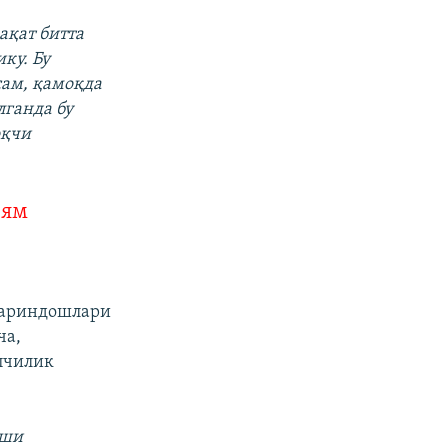
ақат битта
ку. Бу
сам, қамоқда
лганда бу
оқчи
иям
қариндошлари
ча,
пчилик
иши