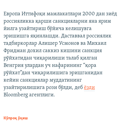
Европа Иттифоқи мамлакатлари 2000 дан зиёд
россияликка қарши санкцияларни яна ярим
йилга узайтириш бўйича келишувга
эришишга яқинлашди. Даставвал россиялик
тадбиркорлар Алишер Усмонов ва Михаил
Фридман дохил саккиз кишини санкция
рўйхатидан чиқарилиши талаб қилган
Венгрия улардан уч нафарининг “қора
рўйхат”дан чиқарилишига эришганидан
кейин санкциялар муддатининг
узайтирилишига рози бўлди, деб
ёзди
Bloomberg агентлиги.
Кўпроқ ўқиш