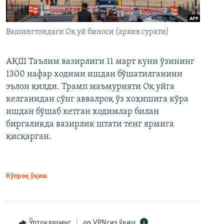
Вашингтондаги Оқ уй биноси (архив сурати)
АҚШ Таълим вазирлиги 11 март куни ўзининг
1300 нафар ходими ишдан бўшатилганини
эълон қилди. Трамп маъмурияти Оқ уйга
келганидан сўнг аввалроқ ўз хоҳишига кўра
ишдан бўшаб кетган ходимлар билан
биргаликда вазирлик штати тенг ярмига
қисқарган.
Кўпроқ ўқиш
Ўртоқлашинг
VPNсиз ўқиш