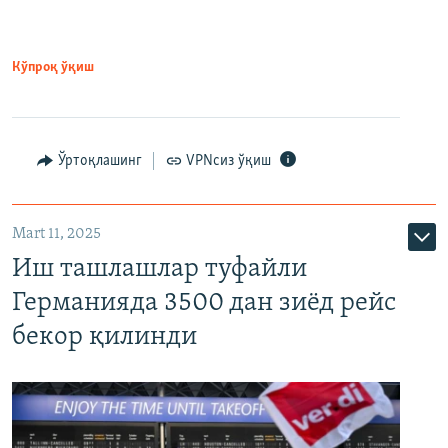
Кўпроқ ўқиш
Ўртоқлашинг
VPNсиз ўқиш
Mart 11, 2025
Иш ташлашлар туфайли
Германияда 3500 дан зиёд рейс
бекор қилинди