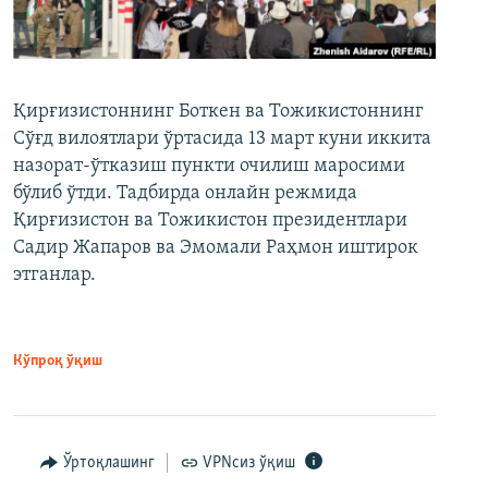
Қирғизистоннинг Боткен ва Тожикистоннинг
Сўғд вилоятлари ўртасида 13 март куни иккита
назорат-ўтказиш пункти очилиш маросими
бўлиб ўтди. Тадбирда онлайн режмида
Қирғизистон ва Тожикистон президентлари
Садир Жапаров ва Эмомали Раҳмон иштирок
этганлар.
Кўпроқ ўқиш
Ўртоқлашинг
VPNсиз ўқиш