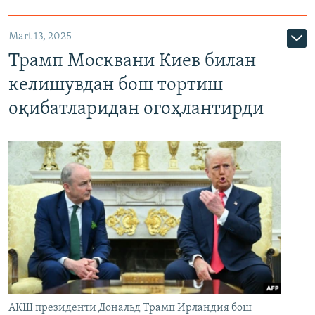
Mart 13, 2025
Трамп Москвани Киев билан
келишувдан бош тортиш
оқибатларидан огоҳлантирди
АҚШ президенти Дональд Трамп Ирландия бош