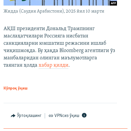
Жидда (Саудия Арабистони), 2025 йил 10 марти
АҚШ президенти Дональд Трампнинг
маслаҳатчилари Россияга нисбатан
санкцияларни юмшатиш режасини ишлаб
чиқишмоқда. Бу ҳақда Bloomberg агентлиги ўз
манбаларидан олинган маълумотларга
таянган ҳолда
хабар қилди
.
Кўпроқ ўқиш
Ўртоқлашинг
VPNсиз ўқиш