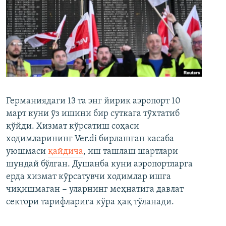
Германиядаги 13 та энг йирик аэропорт 10
март куни ўз ишини бир суткага тўхтатиб
қўйди. Хизмат кўрсатиш соҳаси
ходимларининг Ver.di бирлашган касаба
уюшмаси
қайдича
, иш ташлаш шартлари
шундай бўлган. Душанба куни аэропортларга
ерда хизмат кўрсатувчи ходимлар ишга
чиқишмаган − уларнинг меҳнатига давлат
сектори тарифларига кўра ҳақ тўланади.