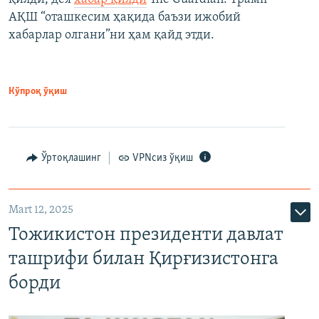
АҚШ “оташкесим ҳақида баъзи ижобий
хабарлар олгани”ни ҳам қайд этди.
Кўпроқ ўқиш
Ўртоқлашинг
VPNсиз ўқиш
Mart 12, 2025
Тожикистон президенти давлат
ташрифи билан Қирғизистонга
борди