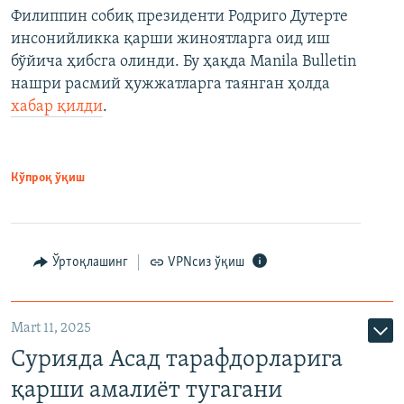
Филиппин собиқ президенти Родриго Дутерте
инсонийликка қарши жиноятларга оид иш
бўйича ҳибсга олинди. Бу ҳақда Manila Bulletin
нашри расмий ҳужжатларга таянган ҳолда
хабар қилди
.
Кўпроқ ўқиш
Ўртоқлашинг
VPNсиз ўқиш
Mart 11, 2025
Сурияда Асад тарафдорларига
қарши амалиёт тугагани