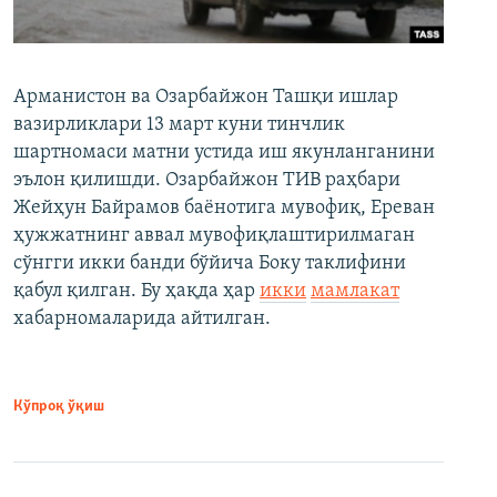
Арманистон ва Озарбайжон Ташқи ишлар
вазирликлари 13 март куни тинчлик
шартномаси матни устида иш якунланганини
эълон қилишди. Озарбайжон ТИВ раҳбари
Жейҳун Байрамов баёнотига мувофиқ, Ереван
ҳужжатнинг аввал мувофиқлаштирилмаган
сўнгги икки банди бўйича Боку таклифини
қабул қилган. Бу ҳақда ҳар
икки
мамлакат
хабарномаларида айтилган.
Кўпроқ ўқиш