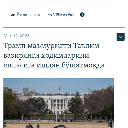
Ўртоқлашинг
VPNсиз ўқиш
Mart 12, 2025
Трамп маъмурияти Таълим
вазирлиги ходимларини
ёппасига ишдан бўшатмоқда