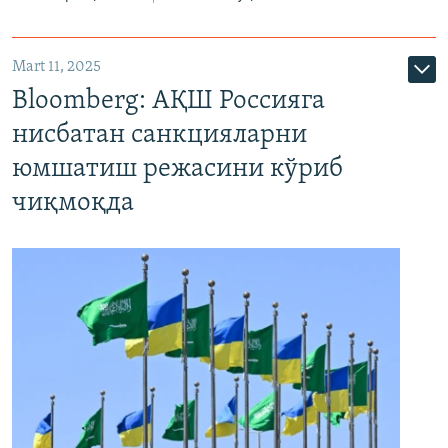
Mart 11, 2025
Bloomberg: АҚШ Россияга
нисбатан санкцияларни
юмшатиш режасини кўриб
чиқмоқда