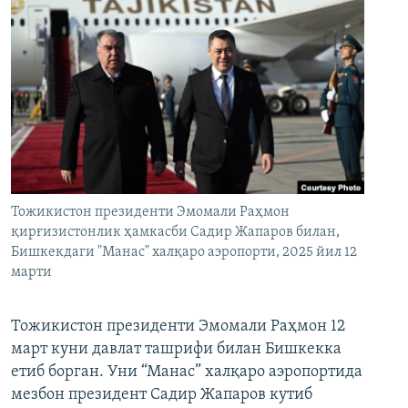
Тожикистон президенти Эмомали Раҳмон
қирғизистонлик ҳамкасби Садир Жапаров билан,
Бишкекдаги "Манас" халқаро аэропорти, 2025 йил 12
марти
Тожикистон президенти Эмомали Раҳмон 12
март куни давлат ташрифи билан Бишкекка
етиб борган. Уни “Манас” халқаро аэропортида
мезбон президент Садир Жапаров кутиб