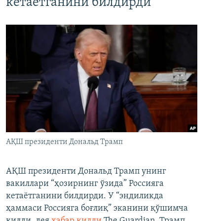
кетаётганини билдирди
АҚШ президенти Дональд Трамп
АҚШ президенти Дональд Трамп унинг
вакиллари “ҳозирнинг ўзида” Россияга
кетаётганини билдирди. У “эндиликда
ҳаммаси Россияга боғлиқ” эканини қўшимча
қилди, дея
хабар қилди
The Guardian. Трамп