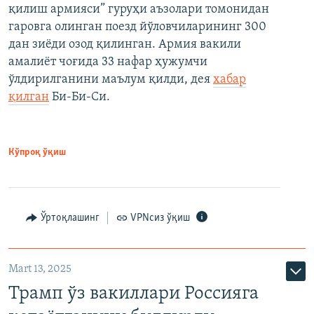
қилиш армияси” гуруҳи аъзолари томонидан
гаровга олинган поезд йўловчиларининг 300
дан зиёди озод қилинган. Армия вакили
амалиёт чоғида 33 нафар ҳужумчи
ўлдирилганини маълум қилди, дея
хабар
қилган
Би-Би-Си.
Кўпроқ ўқиш
Ўртоқлашинг
VPNсиз ўқиш
Mart 13, 2025
Трамп ўз вакиллари Россияга