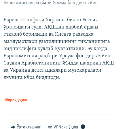
Еврокомиссия раҳбари Урсула фон дер Ляйен
Европа Иттифоқи Украина билан Россия
ўртасидаги сулҳ, АҚШдан ҳарбий ёрдам
етказиб берилиши ва Киевга разведка
маълумотлари узатилишининг тикланишига
оид таклифни қўллаб-қувватлайди. Бу ҳақда
Еврокомиссия раҳбари Урсула фон дер Ляйен
Саудия Арабистонининг Жидда шаҳрида АҚШ
ва Украина делегациялари музокаралари
якунига кўра билдирди.
Кўпроқ ўқиш
Ўртоқлашинг
VPNсиз ўқиш