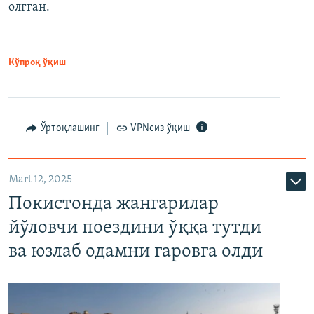
олгган.
Кўпроқ ўқиш
Ўртоқлашинг
VPNсиз ўқиш
Mart 12, 2025
Покистонда жангарилар
йўловчи поездини ўққа тутди
ва юзлаб одамни гаровга олди