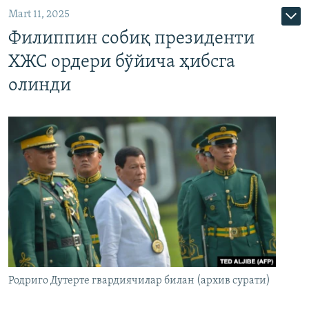
Mart 11, 2025
Филиппин собиқ президенти
ХЖС ордери бўйича ҳибсга
олинди
Родриго Дутерте гвардиячилар билан (архив сурати)