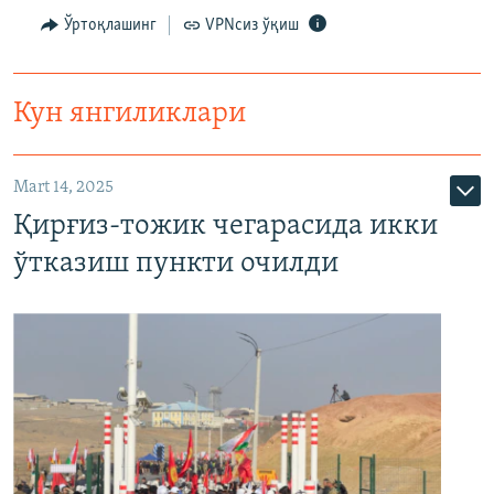
Ўртоқлашинг
VPNсиз ўқиш
Кун янгиликлари
Mart 14, 2025
Қирғиз-тожик чегарасида икки
ўтказиш пункти очилди