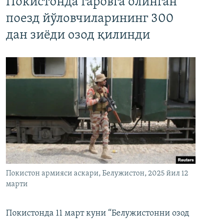
Покистонда гаровга олинган
поезд йўловчиларининг 300
дан зиёди озод қилинди
Покистон армияси аскари, Белужистон, 2025 йил 12
марти
Покистонда 11 март куни “Белужистонни озод