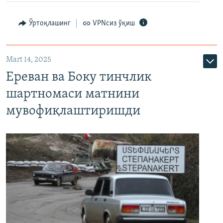
Ўртоқлашинг
VPNсиз ўқиш
Mart 14, 2025
Ереван ва Боку тинчлик
шартномаси матнини
мувофиқлаштиришди