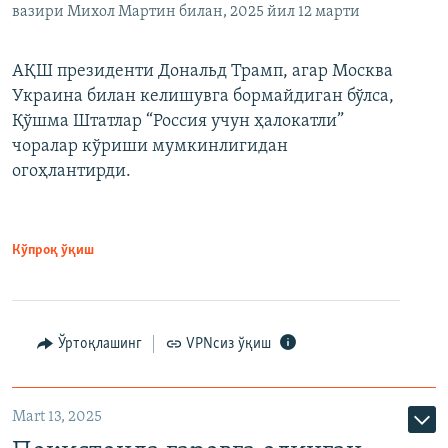
вазири Михол Мартин билан, 2025 йил 12 марти
АҚШ президенти Дональд Трамп, агар Москва
Украина билан келишувга бормайдиган бўлса,
Қўшма Штатлар “Россия учун ҳалокатли”
чоралар кўриши мумкинлигидан
огоҳлантирди.
Кўпроқ ўқиш
Ўртоқлашинг
VPNсиз ўқиш
Mart 13, 2025