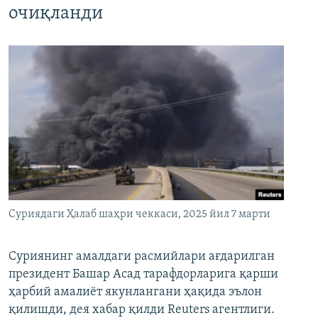
очиқланди
Суриядаги Ҳалаб шаҳри чеккаси, 2025 йил 7 марти
Суриянинг амалдаги расмийлари ағдарилган
президент Башар Асад тарафдорларига қарши
ҳарбий амалиёт якунлангани ҳақида эълон
қилишди, дея хабар қилди Reuters агентлиги.