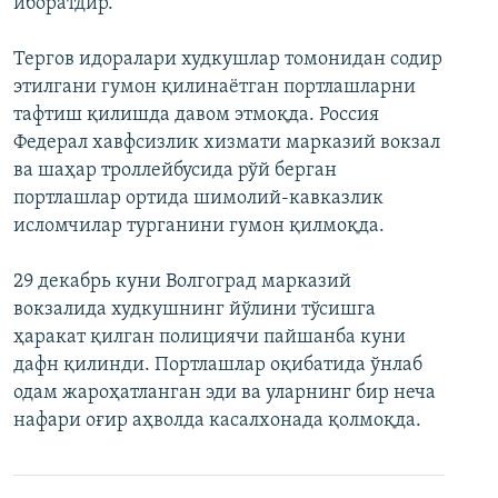
иборатдир.
Тергов идоралари худкушлар томонидан содир
этилгани гумон қилинаётган портлашларни
тафтиш қилишда давом этмоқда. Россия
Федерал хавфсизлик хизмати марказий вокзал
ва шаҳар троллейбусида рўй берган
портлашлар ортида шимолий-кавказлик
исломчилар турганини гумон қилмоқда.
29 декабрь куни Волгоград марказий
вокзалида худкушнинг йўлини тўсишга
ҳаракат қилган полициячи пайшанба куни
дафн қилинди. Портлашлар оқибатида ўнлаб
одам жароҳатланган эди ва уларнинг бир неча
нафари оғир аҳволда касалхонада қолмоқда.