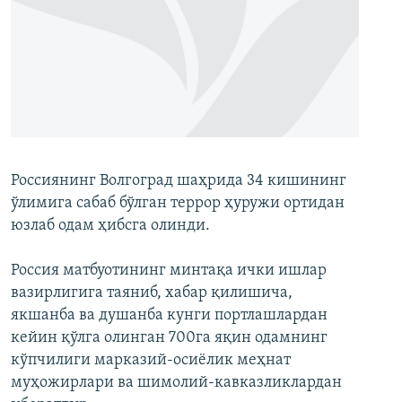
Россиянинг Волгоград шаҳрида 34 кишининг
ўлимига сабаб бўлган террор ҳуружи ортидан
юзлаб одам ҳибсга олинди.
Россия матбуотининг минтақа ички ишлар
вазирлигига таяниб, хабар қилишича,
якшанба ва душанба кунги портлашлардан
кейин қўлга олинган 700га яқин одамнинг
кўпчилиги марказий-осиёлик меҳнат
муҳожирлари ва шимолий-кавказликлардан