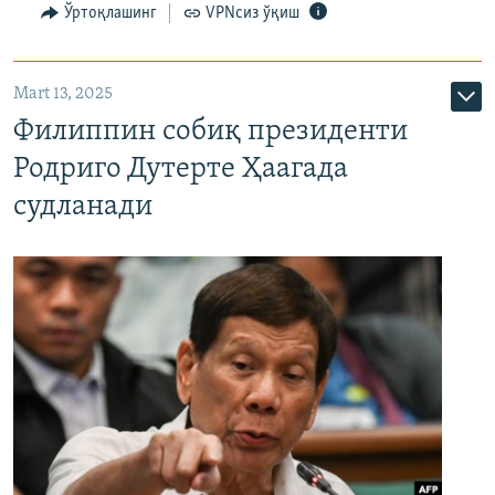
Ўртоқлашинг
VPNсиз ўқиш
Mart 13, 2025
Филиппин собиқ президенти
Родриго Дутерте Ҳаагада
судланади