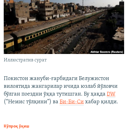
Иллюстратив сурат
Покистон жануби-ғарбидаги Белужистон
вилоятида жангарилар ичида юзлаб йўловчи
бўлган поездни ўққа тутишган. Бу ҳақда
DW
(“Немис тўлқини”) ва
Би-Би-Си
хабар қилди.
Кўпроқ ўқиш