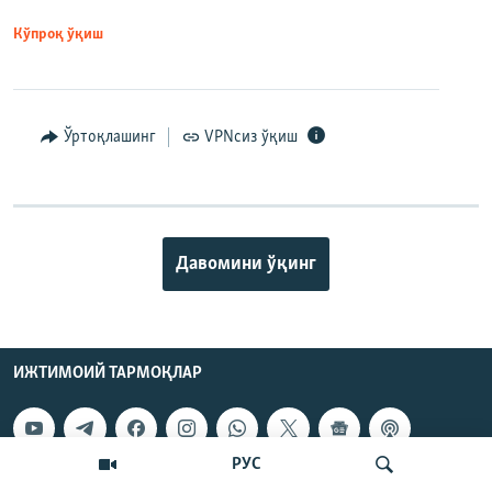
Кўпроқ ўқиш
Ўртоқлашинг
VPNсиз ўқиш
Давомини ўқинг
ИЖТИМОИЙ ТАРМОҚЛАР
РУС