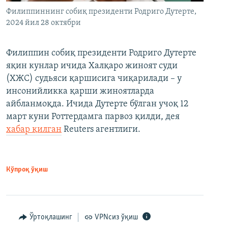
Филиппиннинг собиқ президенти Родриго Дутерте,
2024 йил 28 октябри
Филиппин собиқ президенти Родриго Дутерте
яқин кунлар ичида Халқаро жиноят суди
(ХЖС) судьяси қаршисига чиқарилади – у
инсонийликка қарши жиноятларда
айбланмоқда. Ичида Дутерте бўлган учоқ 12
март куни Роттердамга парвоз қилди, дея
хабар қилган
Reuters агентлиги.
Кўпроқ ўқиш
Ўртоқлашинг
VPNсиз ўқиш