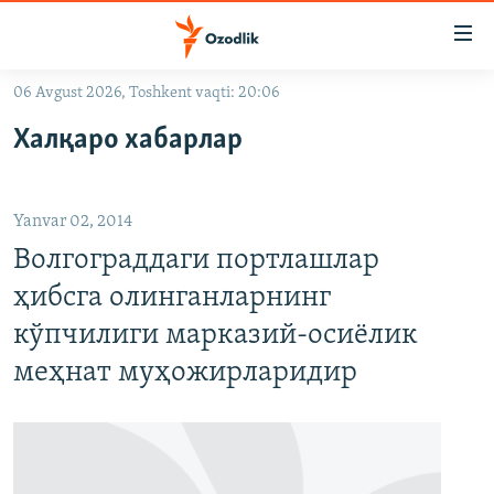
Линклар
Бош
мавзуларга
06 Avgust 2026, Toshkent vaqti: 20:06
ўтинг
OZODLIK SURISHTIRUVLARI
Асосий
Халқаро хабарлар
OZODVIDEO
навигацияга
ўтинг
OZODARXIV
Қидиришга
Yanvar 02, 2014
ўтинг
На русском
Волгограддаги портлашлар
ҳибсга олинганларнинг
ИЖТИМОИЙ ТАРМОҚЛАР
кўпчилиги марказий-осиёлик
меҳнат муҳожирларидир
Озодлик бошқа тилларда