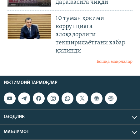
даражасига чиқди
10 туман ҳокими
коррупцияга
алоқадорлиги
текширилаётгани хабар
қилинди
Бошқа мақолалар
ИЖТИМОИЙ ТАРМОҚЛАР
ОЗОДЛИК
МАЪЛУМОТ