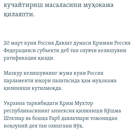
кучайтириш масаласини муҳокама
қилаяпти.
20 март куни Россия Давлат думаси Қримни Россия
Федерацияси субъекти деб тан олувчи келишувни
ратификация қилди.
Мазкур келишувнинг жума куни Россия
парламенти юқори палатасида ҳам муҳокама
қилиниши кутилмоқда.
Украина таркибидаги Қрим Мухтор
республикасининг аннексия қилиниши Қўшма
Штатлар ва бошқа Ғарб давлатлари томонидан
ноқоуний дея тан олингани йўқ.