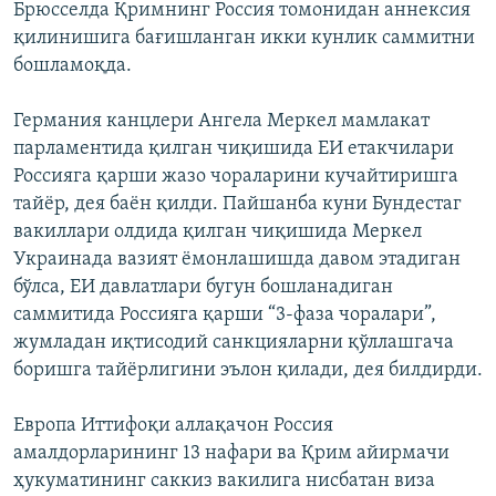
Брюсселда Қримнинг Россия томонидан аннексия
қилинишига бағишланган икки кунлик саммитни
бошламоқда.
Германия канцлери Ангела Меркел мамлакат
парламентида қилган чиқишида ЕИ етакчилари
Россияга қарши жазо чораларини кучайтиришга
тайёр, дея баён қилди. Пайшанба куни Бундестаг
вакиллари олдида қилган чиқишида Меркел
Украинада вазият ёмонлашишда давом этадиган
бўлса, ЕИ давлатлари бугун бошланадиган
саммитида Россияга қарши “3-фаза чоралари”,
жумладан иқтисодий санкцияларни қўллашгача
боришга тайёрлигини эълон қилади, дея билдирди.
Европа Иттифоқи аллақачон Россия
амалдорларининг 13 нафари ва Қрим айирмачи
ҳукуматининг саккиз вакилига нисбатан виза