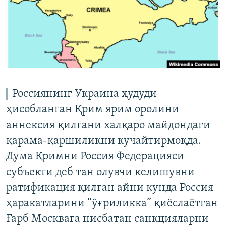
Россиянинг Украина ҳудуди
ҳисобланган Қрим ярим оролини
аннексия қилгани халқаро майдондаги
қарама-қаршиликни кучайтирмоқда.
Дума Қримни Россия Федерацияси
субъекти деб тан олувчи келишувни
ратификация қилган айни кунда Россия
ҳаракатларини “ўғриликка” қиёслаётган
Ғарб Москвага нисбатан санкцияларни