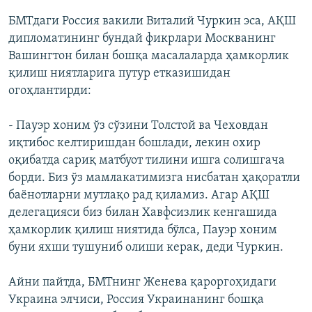
БМТдаги Россия вакили Виталий Чуркин эса, АҚШ
дипломатининг бундай фикрлари Москванинг
Вашингтон билан бошқа масалаларда ҳамкорлик
қилиш ниятларига путур етказишидан
огоҳлантирди:
- Пауэр хоним ўз сўзини Толстой ва Чеховдан
иқтибос келтиришдан бошлади, лекин охир
оқибатда сариқ матбуот тилини ишга солишгача
борди. Биз ўз мамлакатимизга нисбатан ҳақоратли
баёнотларни мутлақо рад қиламиз. Агар АҚШ
делегацияси биз билан Хавфсизлик кенгашида
ҳамкорлик қилиш ниятида бўлса, Пауэр хоним
буни яхши тушуниб олиши керак, деди Чуркин.
Айни пайтда, БМТнинг Женева қароргоҳидаги
Украина элчиси, Россия Украинанинг бошқа