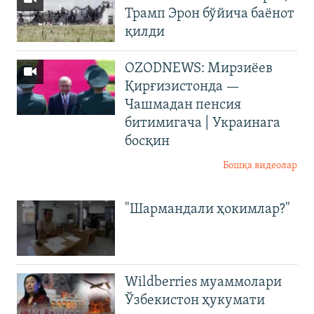
Трамп Эрон бўйича баёнот
қилди
OZODNEWS: Мирзиёев
Қирғизистонда —
Чашмадан пенсия
битимигача | Украинага
босқин
Бошқа видеолар
"Шармандали ҳокимлар?"
Wildberries муаммолари
Ўзбекистон ҳукумати