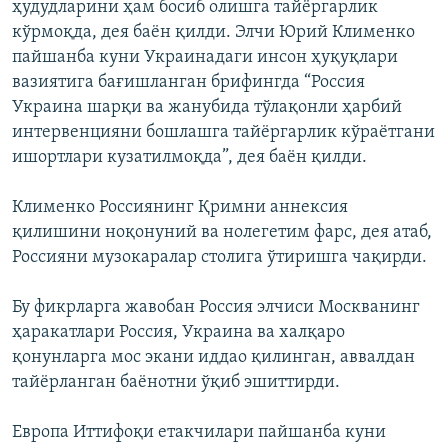
ҳудудларини ҳам босиб олишга тайёргарлик
кўрмоқда, дея баён қилди. Элчи Юрий Клименко
пайшанба куни Украинадаги инсон ҳуқуқлари
вазиятига бағишланган брифингда “Россия
Украина шарқи ва жанубида тўлақонли ҳарбий
интервенцияни бошлашга тайёргарлик кўраётгани
ишортлари кузатилмоқда”, дея баён қилди.
Клименко Россиянинг Қримни аннексия
қилишини ноқонуний ва нолегетим фарс, дея атаб,
Россияни музокаралар столига ўтиришга чақирди.
Бу фикрларга жавобан Россия элчиси Москванинг
ҳаракатлари Россия, Украина ва халқаро
қонунларга мос экани иддао қилинган, аввалдан
тайёрланган баёнотни ўқиб эшиттирди.
Европа Иттифоқи етакчилари пайшанба куни