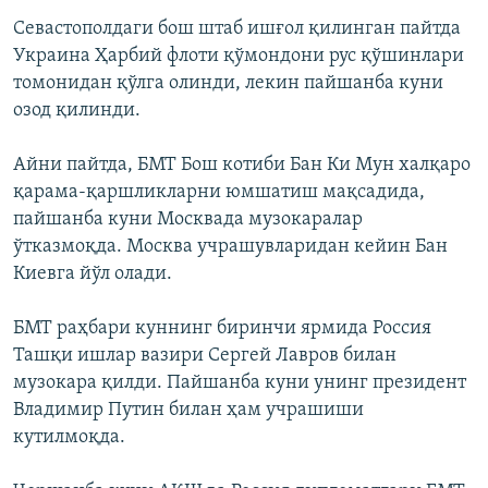
Севастополдаги бош штаб ишғол қилинган пайтда
Украина Ҳарбий флоти қўмондони рус қўшинлари
томонидан қўлга олинди, лекин пайшанба куни
озод қилинди.
Айни пайтда, БМТ Бош котиби Бан Ки Мун халқаро
қарама-қаршликларни юмшатиш мақсадида,
пайшанба куни Москвада музокаралар
ўтказмоқда. Москва учрашувларидан кейин Бан
Киевга йўл олади.
БМТ раҳбари куннинг биринчи ярмида Россия
Ташқи ишлар вазири Сергей Лавров билан
музокара қилди. Пайшанба куни унинг президент
Владимир Путин билан ҳам учрашиши
кутилмоқда.