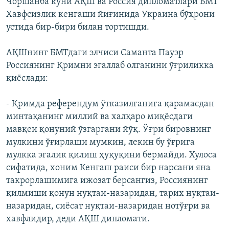
Чоршанба куни АҚШ ва Россия дипломатлари БМТ
Хавфсизлик кенгаши йиғинида Украина бўҳрони
устида бир-бири билан тортишди.
АҚШнинг БМТдаги элчиси Саманта Пауэр
Россиянинг Қримни эгаллаб олганини ўғриликка
қиёслади:
- Қримда референдум ўтказилганига қарамасдан
минтақанинг миллий ва халқаро миқёсдаги
мавқеи қонуний ўзгаргани йўқ. Ўғри бировнинг
мулкини ўғирлаши мумкин, лекин бу ўғрига
мулкка эгалик қилиш ҳуқуқини бермайди. Хулоса
сифатида, хоним Кенгаш раиси бир нарсани яна
такрорлашимига ижозат берсангиз, Россиянинг
қилмиши қонун нуқтаи-назаридан, тарих нуқтаи-
назаридан, сиёсат нуқтаи-назаридан нотўғри ва
хавфлидир, деди АҚШ дипломати.