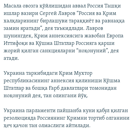
Масала овозга қўйлишидан аввал Россия Ташқи
ишлар вазири Сергей Лавров “Россия ва Қрим
халқларининг бирлашуви тараққиёт ва равнаққа
замин яратади”, дея таъкидлади. Лавров
шунингдек, Қрим аннексиясига жавобан Европа
Иттифоқи ва Қўшма Штатлар Россияга қарши
жорий қилган санкцияларни “ноқонуний”, дея
атади.
Украина таркибидаги Қрим Мухтор
республикасининг аннексия қилиниши Қўшма
Штатлар ва бошқа Ғарб давлатлари томонидан
ноқонуний дея, тан олингани йўқ.
Украина парламенти пайшанба куни қабул қилган
резолюцияда Россиянинг Қримни тортиб олганини
ҳеч қачон тан олмаслиги айтилади.