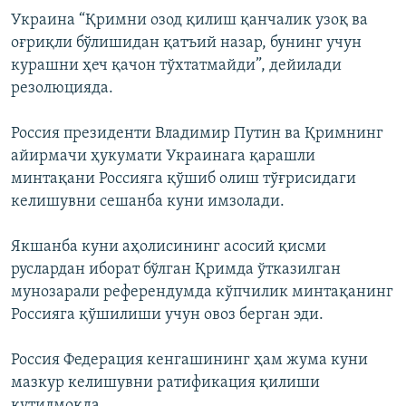
Украина “Қримни озод қилиш қанчалик узоқ ва
оғриқли бўлишидан қатъий назар, бунинг учун
курашни ҳеч қачон тўхтатмайди”, дейилади
резолюцияда.
Россия президенти Владимир Путин ва Қримнинг
айирмачи ҳукумати Украинага қарашли
минтақани Россияга қўшиб олиш тўғрисидаги
келишувни сешанба куни имзолади.
Якшанба куни аҳолисининг асосий қисми
руслардан иборат бўлган Қримда ўтказилган
мунозарали референдумда кўпчилик минтақанинг
Россияга қўшилиши учун овоз берган эди.
Россия Федерация кенгашининг ҳам жума куни
мазкур келишувни ратификация қилиши
кутилмоқда.