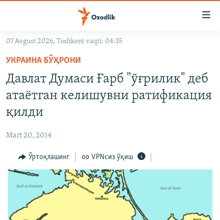
Линклар
Бош
мавзуларга
07 Avgust 2026, Toshkent vaqti: 04:35
ўтинг
OZODLIK SURISHTIRUVLARI
Асосий
УКРАИНА БЎҲРОНИ
OZODVIDEO
навигацияга
Давлат Думаси Ғарб "ўғрилик" деб
ўтинг
OZODARXIV
атаётган келишувни ратификация
Қидиришга
ўтинг
қилди
На русском
Mart 20, 2014
ИЖТИМОИЙ ТАРМОҚЛАР
Ўртоқлашинг
VPNсиз ўқиш
Озодлик бошқа тилларда