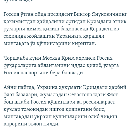
Россия ўтган ойда президент Виктор Януковичнинг
ҳокимиятдан ҳайдалиши ортидан Қримдаги этник
русларни ҳимоя қилиш баҳонасида Қора денгиз
соҳилида жойлашган Украинага қарашли
минтақага ўз қўшинларини киритган.
Чоршанба куни Москва Қрим аҳолиси Россия
фуқароларига айланганини иддао қилиб, уларга
Россия паспортини бера бошлади.
Айни пайтда, Украина ҳукумати Қримдаги ҳарбий
флот базалари, жумаладан Севастополдаги Флот
бош штаби Россия қўшинлари ва россияпараст
кучлар томонидан ишғол қилингани боис,
минтақадан украин қўшинларини олиб чиқиш
қарорини эълон қилди.