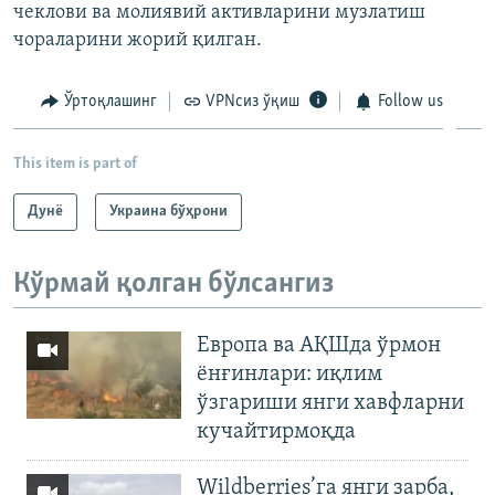
чеклови ва молиявий активларини музлатиш
чораларини жорий қилган.
Ўртоқлашинг
VPNсиз ўқиш
Follow us
This item is part of
Дунë
Украина бўҳрони
Кўрмай қолган бўлсангиз
Европа ва АҚШда ўрмон
ёнғинлари: иқлим
ўзгариши янги хавфларни
кучайтирмоқда
Wildberries’га янги зарба,