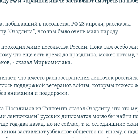
ду РФ и Украиной иначе заставляют смотреть на побе
, побывавший в посольства РФ 23 апреля, рассказал
у "Озодлика", что там было очень мало народу.
е проходил мимо посольства России. Пока там особо мн
тому что еще есть время до праздника, может потому, 
ков, - сказал Миркомил ака.
читает, что вместо распространения ленточек российск
ялось поддержкой ветеранов войны, которым тяжело ж
без внимания и поддержки.
а Шосалимов из Ташкента сказал Озодлику, что это ме
ми ленточками" русских дипломатов могло бы найти п
ще год-два назад, но не сейчас, т. к. сегодняшние ск
раиной заставляют узбекское общество по-иному, с по