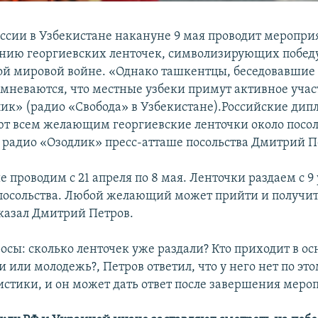
оссии в Узбекистане накануне 9 мая проводит меропри
нию георгиевских ленточек, символизирующих победу
рой мировой войне. «Однако ташкентцы, беседовавшие 
мневаются, что местные узбеки примут активное участ
ик» (радио «Свобода» в Узбекистане).Российские дипл
ют всем желающим георгиевские ленточки около посол
 радио «Озодлик» пресс-атташе посольства Дмитрий П
 проводим с 21 апреля по 8 мая. Ленточки раздаем с 9 
 посольства. Любой желающий может прийти и получит
сказал Дмитрий Петров.
осы: сколько ленточек уже раздали? Кто приходит в ос
или молодежь?, Петров ответил, что у него нет по это
истики, и он может дать ответ после завершения меро