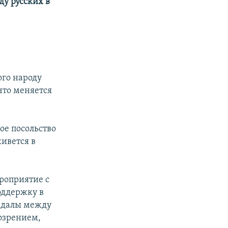
ду русских в
ого народу
что меняется
ое посольство
ивется в
роприятие с
оддержку в
андалы между
дозрением,