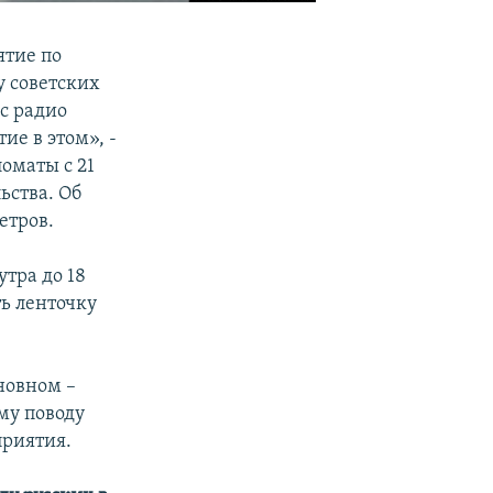
ятие по
 советских
с радио
ие в этом», -
оматы с 21
ьства. Об
етров.
утра до 18
ь ленточку
новном –
му поводу
приятия.