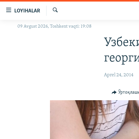
Линклар
LOYIHALAR
Бош
мавзуларга
Излаш
09 Avgust 2026, Toshkent vaqti: 19:08
OZODLIK SURISHTIRUVLARI
ўтинг
Асосий
OZODVIDEO
Узбек
навигацияга
OZODARXIV
ўтинг
георг
Қидиришга
ўтинг
Aprel 24, 2014
Ўртоқлаш