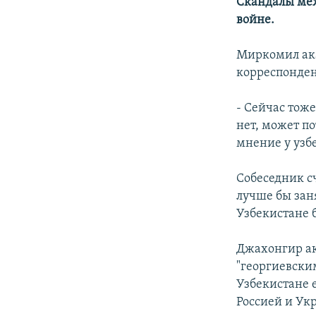
Скандалы меж
войне.
Миркомил ака
корреспондент
- Сейчас тож
нет, может по
мнение у узбе
Собеседник с
лучше бы зан
Узбекистане 
Джахонгир ак
"георгиевски
Узбекистане е
Россией и Ук