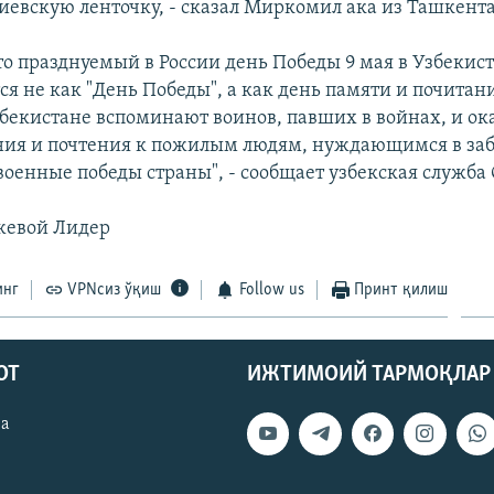
гиевскую ленточку, - сказал Миркомил ака из Ташкента
о празднуемый в России день Победы 9 мая в Узбекист
ся не как "День Победы", а как день памяти и почитани
Узбекистане вспоминают воинов, павших в войнах, и о
ия и почтения к пожилым людям, нуждающимся в забо
военные победы страны", - сообщает узбекская служба 
жевой Лидер
инг
VPNсиз ўқиш
Follow us
Принт қилиш
ОТ
ИЖТИМОИЙ ТАРМОҚЛАР
ва