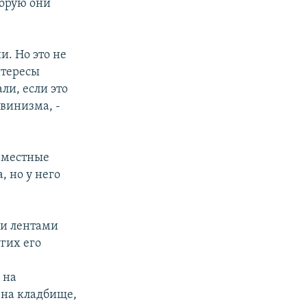
торую они
и. Но это не
нтересы
ли, если это
винизма, -
е местные
, но у него
ми лентами
угих его
 на
 на кладбище,