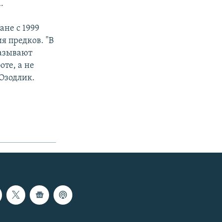
.
ане с 1999
я предков. "В
казывают
те, а не
Озодлик.