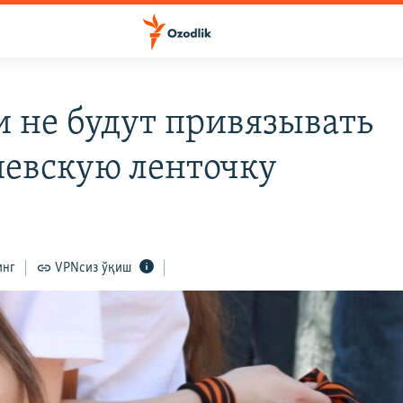
и не будут привязывать
иевскую ленточку
инг
VPNсиз ўқиш