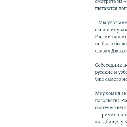
смотреть на 
пытаются поп
- Мы уважаем 
означает ува
России над и
не было бы в
сказал Джахо
Собеседник по
русские и уз
уже самого н
Миркомил ака
посольства Ро
соотечествен
- Причина в т
кладбище, у 