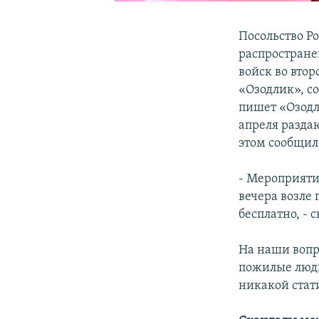
Посольство Р
распростране
войск во вто
«Озодлик», со
пишет «Озодл
апреля разда
этом сообщил
- Мероприятие
вечера возле
бесплатно, - 
На наши вопр
пожилые люди 
никакой стат