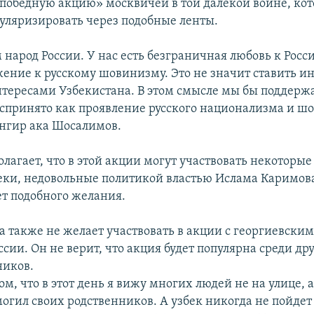
«победную акцию» москвичей в той далекой войне, ко
уляризировать через подобные ленты.
народ России. У нас есть безграничная любовь к Росси
жение к русскому шовинизму. Это не значит ставить и
нтересами Узбекистана. В этом смысле мы бы поддержа
оспринято как проявление русского национализма и шо
нгир ака Шосалимов.
лагает, что в этой акции могут участвовать некоторы
беки, недовольные политикой властью Ислама Каримова
ет подобного желания.
 также не желает участвовать в акции с георгиевски
ссии. Он не верит, что акция будет популярна среди др
ников.
ом, что в этот день я вижу многих людей не на улице, а
могил своих родственников. А узбек никогда не пойдет