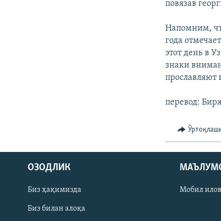
повязав геор
Напомним, чт
года отмечает
этот день в 
знаки вниман
прославляют 
перевод: Бир
Ўртоқлаш
На русском
ОЗОДЛИК
МАЪЛУМ
ИЖТИМОИЙ ТАРМОҚЛАР
Биз ҳақимизда
Мобил ило
Биз билан алоқа