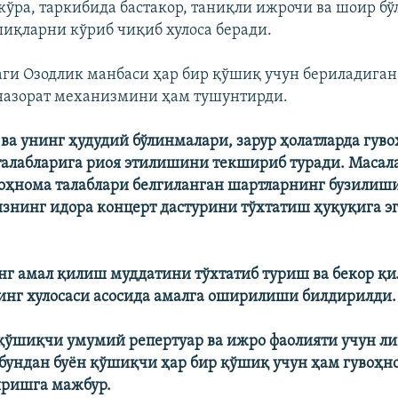
кўра, таркибида бастакор, таниқли ижрочи ва шоир бў
иқларни кўриб чиқиб хулоса беради.
аги Озодлик манбаси ҳар бир қўшиқ учун бериладиган
назорат механизмини ҳам тушунтирди.
” ва унинг ҳудудий бўлинмалари, зарур ҳолатларда гув
талабларига риоя этилишини текшириб туради. Масал
оҳнома талаблари белгиланган шартларнинг бузилиши
изнинг идора концерт дастурини тўхтатиш ҳуқуқига эг
г амал қилиш муддатини тўхтатиб туриш ва бекор қ
нг хулосаси асосида амалга оширилиши билдирилди.
қўшиқчи умумий репертуар ва ижро фаолияти учун ли
, бундан буëн қўшиқчи ҳар бир қўшиқ учун ҳам гувоҳн
ришга мажбур.