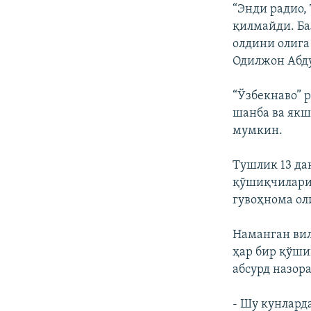
“Энди радио,
қилмайди. Ба
олдини олига
Одилжон Абду
“Ўзбекнаво” 
шанба ва якш
мумкин.
Тушлик 13 да
қўшиқчиларин
гувоҳнома ол
Наманган вил
ҳар бир қўши
абсурд назора
- Шу кунлард