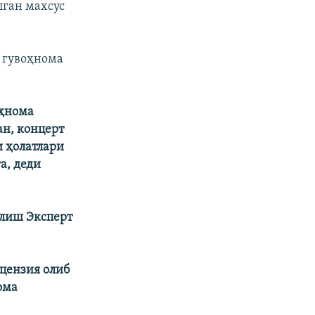
лган махсус
 гувоҳнома
оҳнома
ан, концерт
 ҳолатлари
а, деди
илиш Эксперт
цензия олиб
ома