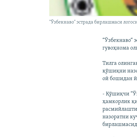
"Ўзбекнаво" эстрада бирлашмаси логос
“Ўзбекнаво“ 
гувоҳнома ол
Тилга олинга
қўшиқни назо
ой бошидан й
- Қўшиқчи “Ў
ҳамкорлик қи
расмийлаштир
назоратни ку
бирлашмасид