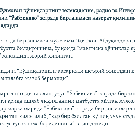
бўлмаган қўшиқларнинг телевидение, радио ва Интер
ни “Ўзбекнаво” эстрада бирлашмаси назорат қилиши
илдирди.
эстрада бирлашмаси мулозими Одилжон Абдуқаҳҳоров
буотга билдиришича, бу қоида “маънисиз қўшиқлар 
 мақсадида жорий қилинган.
кидича “қўшиқларнинг аксарияти шеърий жиҳатдан ҳ
м талабга жавоб бермайди”.
ларнинг олдини олиш учун “Ўзбекнаво” эстрада бирл
ги қоида ишлаб чиқилганини матбуотга айтган мулози
ҳар марказларида “Ўзбекнаво” эстрада бирлашмаларин
ари ташкил этилиб¸ “ҳар бир ёзилган қўшиқ учун студ
хсус гувоҳнома берилишини” таъкидлайди: