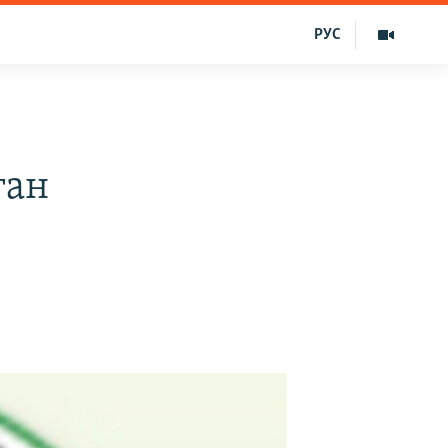
РУС
ган