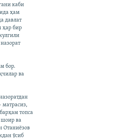
гани каби
тида ҳам
а давлат
м ҳар бир
 кулгили
 назорат
м бор.
қчилар ва
 назоратдан
 матрасиз,
барҳам топса
 шоир ва
н Отаниëзов
кдан ўсиб