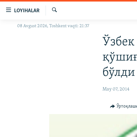
Линклар
LOYIHALAR
Бош
мавзуларга
Излаш
08 Avgust 2026, Toshkent vaqti: 21:37
OZODLIK SURISHTIRUVLARI
ўтинг
Асосий
OZODVIDEO
Ўзбек
навигацияга
OZODARXIV
ўтинг
қўшиғ
Қидиришга
ўтинг
бўлди
May 07, 2014
Ўртоқлаш