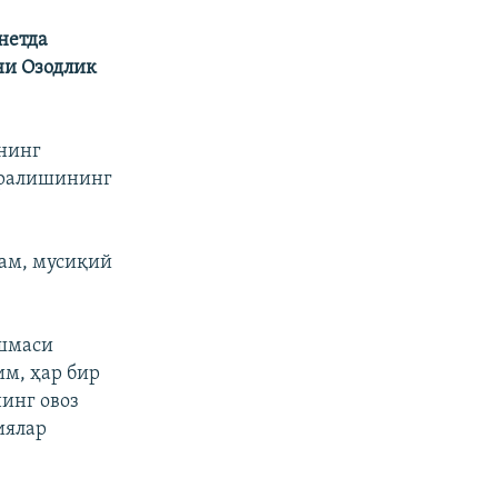
нетда
ни Озодлик
нинг
яралишининг
ам, мусиқий
ашмаси
м, ҳар бир
инг овоз
иялар