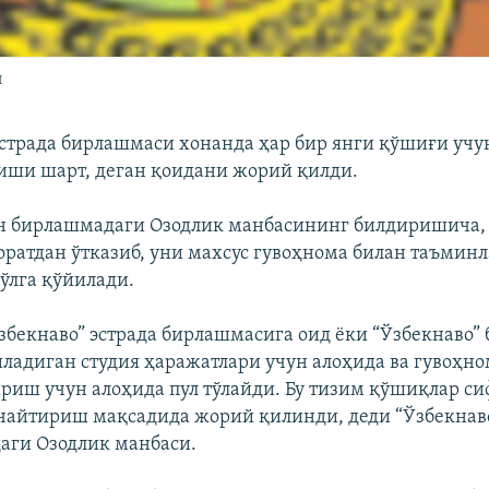
и
эстрада бирлашмаси хонанда ҳар бир янги қўшиғи учу
иши шарт, деган қоидани жорий қилди.
н бирлашмадаги Озодлик манбасининг билдиришича, 
ратдан ўтказиб, уни махсус гувоҳнома билан таъмин
ўлга қўйилади.
збекнаво” эстрада бирлашмасига оид ëки “Ўзбекнаво”
ладиган студия ҳаражатлари учун алоҳида ва гувоҳно
иш учун алоҳида пул тўлайди. Бу тизим қўшиқлар си
чайтириш мақсадида жорий қилинди, деди “Ўзбекнаво
аги Озодлик манбаси.