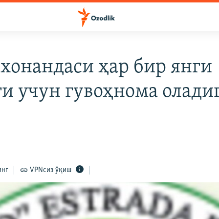
 хонандаси ҳар бир янги
и учун гувоҳнома олади
инг
VPNсиз ўқиш