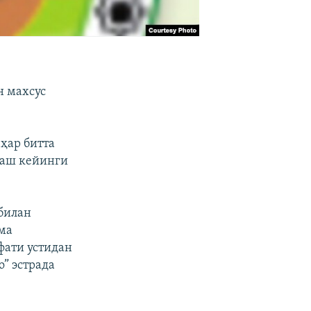
н махсус
ҳар битта
лаш кейинги
 билан
ма
фати устидан
” эстрада