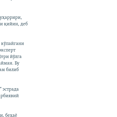
муҳаррири,
и қийин, деб
 кўпайгани
эксперт
ўғри йўлга
айман. Бу
ам билиб
“ эстрада
арбиявий
и, беҳаë