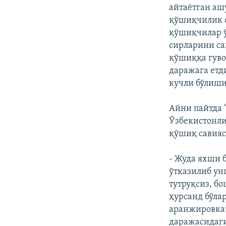
айтаëтган аш
қўшиқчилик с
қўшиқчилар ў
сирларини са
қўшиққа гуво
даражага етд
кучли бўлиши
Айни пайтда 
Ўзбекистонли
қўшиқ савия
- Жуда яхши б
ўтказилиб ун
тутруқсиз, б
ҳурсанд бўла
аранжировкач
даражасидаги