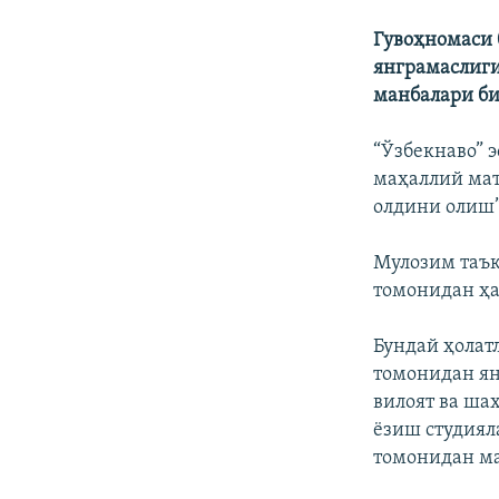
Гувоҳномаси 
янграмаслиги
манбалари б
“Ўзбекнаво” 
маҳаллий мат
олдини олиш”
Мулозим таъ
томонидан ҳа
Бундай ҳолат
томонидан ян
вилоят ва ша
ёзиш студиял
томонидан ма