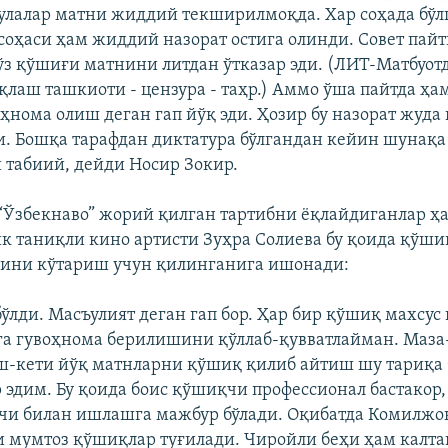
улалар матни жиддий текширилмоқда. Хар соҳада бўл
оҳаси ҳам жиддий назорат остига олинди. Совет пай
з қўшиғи матнини литдан ўтказар эди. (ЛИТ-Матбуотд
қлаш ташкиоти - цензура - таҳр.) Аммо ўша пайтда ҳа
ҳнома олиш деган гап йўқ эди. Ҳозир бу назорат жуда
и. Бошқа тарафдан диктатура бўлгандан кейин шунақа
 табиий, дейди Носир Зокир.
“Ўзбекнаво” жорий қилган тартибни ëқлайдиганлар ҳа
к таниқли кино артисти Зуҳра Солиева бу қоида қўши
сини кўтариш учун қилинганига ишонади:
ўлди. Масъулият деган гап бор. Ҳар бир қўшиқ махсус
га гувоҳнома берилишини қўллаб-қувватлайман. Маза-
ош-кети йўқ матнларни қўшиқ қилиб айтиш шу тариқа 
р эдим. Бу қоида боис қўшиқчи профессионал бастакор,
и билан ишлашга мажбур бўлади. Оқибатда Комилжо
 мумтоз қўшиқлар туғилади. Чиройли беҳи ҳам калта