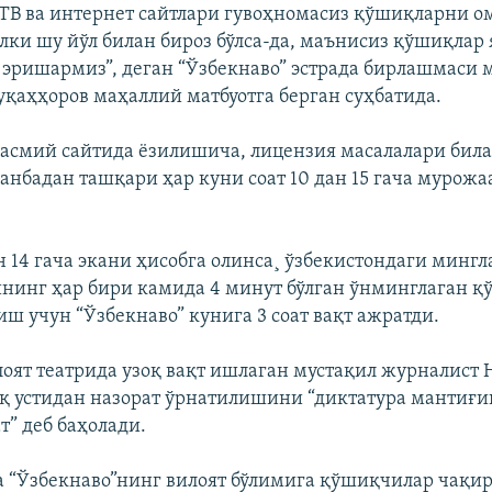
 ТВ ва интернет сайтлари гувоҳномасиз қўшиқларни о
лки шу йўл билан бироз бўлса-да, маънисиз қўшиқла
 эришармиз”, деган “Ўзбекнаво” эстрада бирлашмаси
қаҳҳоров маҳаллий матбуотга берган суҳбатида.
расмий сайтида ëзилишича, лицензия масалалари бил
анбадан ташқари ҳар куни соат 10 дан 15 гача мурож
н 14 гача экани ҳисобга олинса¸ ўзбекистондаги мингл
инг ҳар бири камида 4 минут бўлган ўнминглаган қ
иш учун “Ўзбекнаво” кунига 3 соат вақт ажратди.
оят театрида узоқ вақт ишлаган мустақил журналист 
қ устидан назорат ўрнатилишини “диктатура мантиғи
т” деб баҳолади.
а “Ўзбекнаво”нинг вилоят бўлимига қўшиқчилар чақир