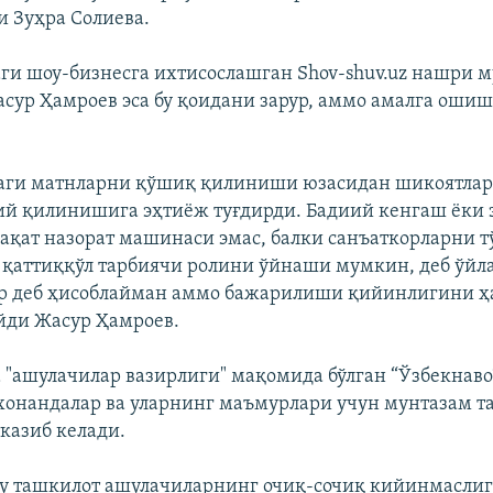
и Зуҳра Солиева.
ги шоу-бизнесга ихтисослашган Shov-shuv.uz нашри 
сур Ҳамроев эса бу қоидани зарур, аммо амалга ошиш
даги матнларни қўшиқ қилиниши юзасидан шикоятлар
ий қилинишига эҳтиëж туғдирди. Бадиий кенгаш ëки 
ақат назорат машинаси эмас, балки санъаткорларни т
қаттиққўл тарбиячи ролини ўйнаши мумкин, деб ўйл
ур деб ҳисоблайман аммо бажарилиши қийинлигини ҳ
йди Жасур Ҳамроев.
 "ашулачилар вазирлиги" мақомида бўлган “Ўзбекнаво
онандалар ва уларнинг маъмурлари учун мунтазам т
казиб келади.
у ташкилот ашулачиларнинг очиқ-сочиқ кийинмаслиг