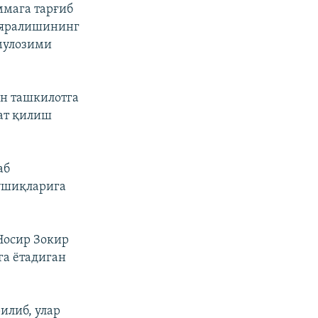
ммага тарғиб
р яралишининг
 мулозими
ан ташкилотга
аат қилиш
аб
ўшиқларига
Носир Зокир
га ëтадиган
илиб, улар