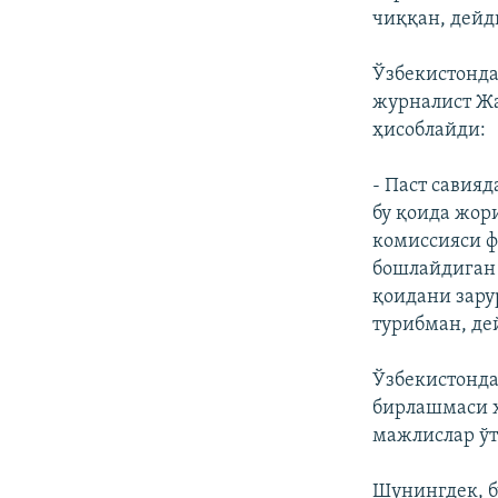
чиққан, дейд
Ўзбекистонда
журналист Жа
ҳисоблайди:
- Паст савия
бу қоида жор
комиссияси ф
бошлайдиган 
қоидани зар
турибман, де
Ўзбекистонда
бирлашмаси х
мажлислар ўт
Шунингдек, б