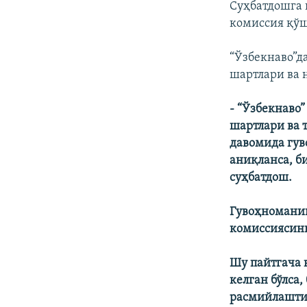
Суҳбатдошга 
комиссия қўш
“Ўзбекнаво”д
шартлари ва 
- “Ўзбекнаво
шартлари ва 
давомида гув
аниқланса, б
суҳбатдош.
Гувоҳноманин
комиссиясини
Шу пайтгача 
келган бўлса
расмийлашти