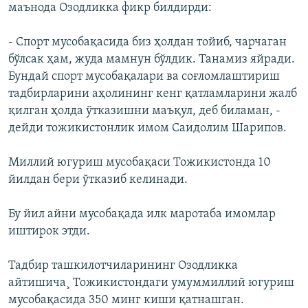
маънода Озодликка фикр билдирди:
- Спорт мусобақасида биз ҳолдан тойиб, чарчаган
бўлсак ҳам, жуда мамнун бўлдик. Танамиз яйради.
Бундай спорт мусобақалари ва соғломлаштириш
тадбирларини аҳолининг кенг қатламларини жалб
қилган ҳолда ўтказишни маъқул, деб биламан, -
дейди тожикистонлик имом Саидолим Шарипов.
Миллий югуриш мусобақаси Тожикистонда 10
йилдан бери ўтказиб келинади.
Бу йил айни мусобақада илк маротаба имомлар
иштирок этди.
Тадбир ташкилотчиларининг Озодликка
айтишича¸ Тожикистондаги умуммиллий югуриш
мусобақасида 350 минг киши қатнашган.