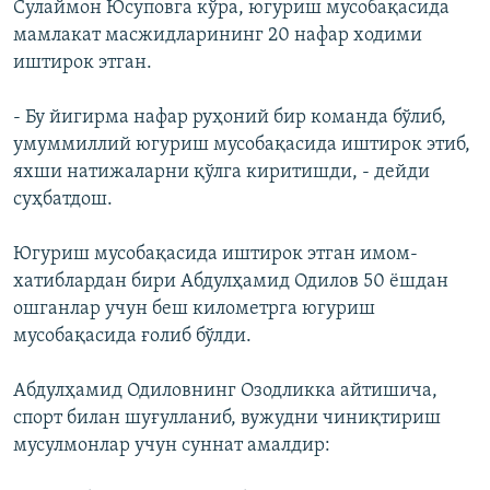
Сулаймон Юсуповга кўра, югуриш мусобақасида
мамлакат масжидларининг 20 нафар ходими
иштирок этган.
- Бу йигирма нафар руҳоний бир команда бўлиб,
умуммиллий югуриш мусобақасида иштирок этиб,
яхши натижаларни қўлга киритишди, - дейди
суҳбатдош.
Югуриш мусобақасида иштирок этган имом-
хатиблардан бири Абдулҳамид Одилов 50 ëшдан
ошганлар учун беш километрга югуриш
мусобақасида ғолиб бўлди.
Абдулҳамид Одиловнинг Озодликка айтишича,
спорт билан шуғулланиб, вужудни чиниқтириш
мусулмонлар учун суннат амалдир: