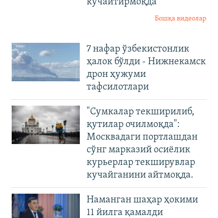
кучайтирмоқда
Бошқа видеолар
7 нафар ўзбекистонлик
ҳалок бўлди - Нижнекамск
дрон ҳужуми
тафсилотлари
"Сумкалар текширилиб,
қутилар очилмоқда":
Москвадаги портлашдан
сўнг марказий осиёлик
курьерлар текширувлар
кучайганини айтмоқда.
Наманган шаҳар ҳокими
11 йилга қамалди