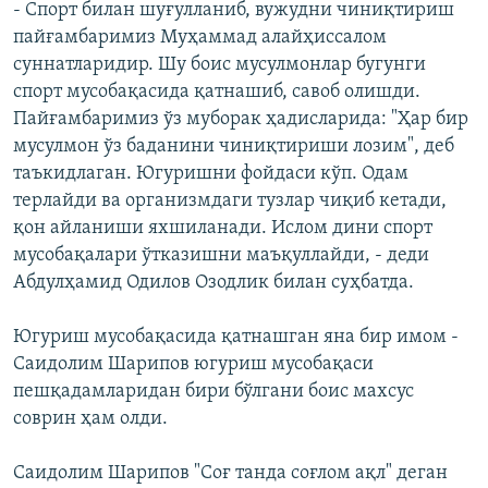
- Спорт билан шуғулланиб, вужудни чиниқтириш
пайғамбаримиз Муҳаммад алайҳиссалом
суннатларидир. Шу боис мусулмонлар бугунги
спорт мусобақасида қатнашиб, савоб олишди.
Пайғамбаримиз ўз муборак ҳадисларида: "Ҳар бир
мусулмон ўз баданини чиниқтириши лозим", деб
таъкидлаган. Югуришни фойдаси кўп. Одам
терлайди ва организмдаги тузлар чиқиб кетади,
қон айланиши яхшиланади. Ислом дини спорт
мусобақалари ўтказишни маъқуллайди, - деди
Абдулҳамид Одилов Озодлик билан суҳбатда.
Югуриш мусобақасида қатнашган яна бир имом -
Саидолим Шарипов югуриш мусобақаси
пешқадамларидан бири бўлгани боис махсус
соврин ҳам олди.
Саидолим Шарипов "Соғ танда соғлом ақл" деган