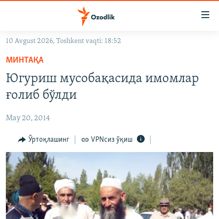
Линклар
Бош
мавзуларга
10 Avgust 2026, Toshkent vaqti: 18:52
ўтинг
OZODLIK SURISHTIRUVLARI
Асосий
МИНТАҚА
OZODVIDEO
навигацияга
Югуриш мусобақасида имомлар
ўтинг
OZODARXIV
ғолиб бўлди
Қидиришга
ўтинг
На русском
May 20, 2014
ИЖТИМОИЙ ТАРМОҚЛАР
Ўртоқлашинг
VPNсиз ўқиш
Озодлик бошқа тилларда