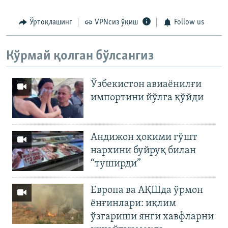
Ўртоқлашинг
VPNсиз ўқиш
Follow us
Кўрмай қолган бўлсангиз
Ўзбекистон авиаёнилғи
импортини йўлга қўйди
Андижон ҳокими гўшт
нархини буйруқ билан
“туширди”
Европа ва АҚШда ўрмон
ёнғинлари: иқлим
ўзгариши янги хавфларни