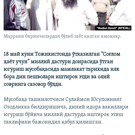
Маррани биринчилардан бўлиб забт қилган имомлар.
18 май куни Тожикистонда ўтказилган “Соғлом
ҳаëт учун” миллий дастури доирасида ўтган
югуриш мусобақасида мамлакат тарихида илк
бора дин пешволари иштирок этди ва олий
совринга сазовор бўлди.
Мусобақа ташкилотчиси Сулаймон Юсуповнинг
Озодликка билдиришича, диний идора вакиллари
югуриш бўйича миллий дастурда иштирок этиш
таклифини бажонидил қабул қилишган.