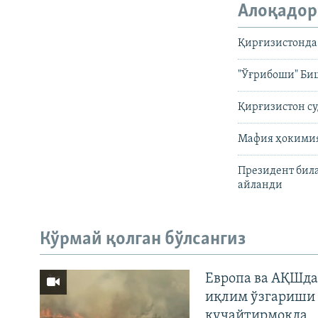
Алоқадор
Қирғизистонда
"Ўғрибоши" Би
Қирғизистон су
Мафия ҳокимия
Президент бил
айланди
Кўрмай қолган бўлсангиз
Европа ва АҚШда
иқлим ўзгариши 
кучайтирмоқда