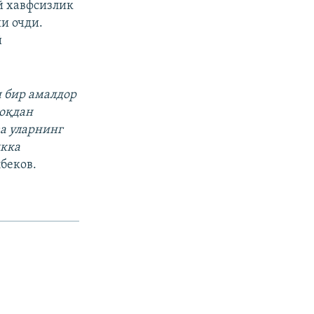
й хавфсизлик
и очди.
й
 бир амалдор
моқдан
а уларнинг
икка
беков.