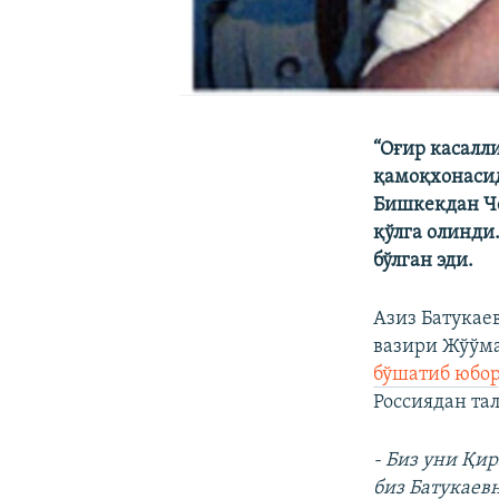
“Оғир касалли
қамоқхонасида
Бишкекдан Че
қўлга олинди
бўлган эди.
Азиз Батукае
вазири Жўўма
бўшатиб юбор
Россиядан тал
- Биз уни Қи
биз Батукаев