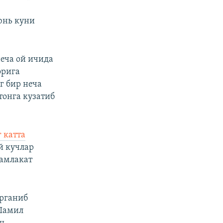
юнь куни
неча ой ичида
орига
г бир неча
тонга кузатиб
 катта
й кучлар
мамлакат
ўрганиб
 Шамил