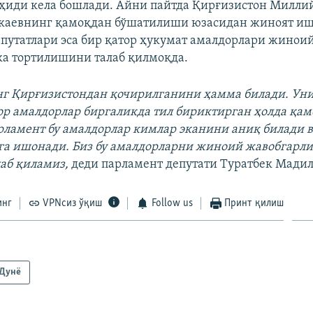
иди кела бошлади. Айни пайтда Қирғизистон Милли
укаевнинг қамоқдан бўшатилиши юзасидан жиноят иш
путатлари эса бир қатор ҳукумат амалдорлари жинои
а тортилишини талаб қилмоқда.
нг Қирғизистондан қочирилганини ҳамма билади. Уни
тор амалдорлар биргаликда тил бириктирган ҳолда қа
рламент бу амалдорлар кимлар эканини аниқ билади в
га ишонади. Биз бу амалдорларни жиноий жавобгарл
аб қиламиз,
деди парламент депутати Туратбек Мадил
инг
VPNсиз ўқиш
Follow us
Принт қилиш
Дунë