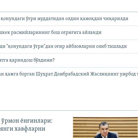
 қонундаги ўғри муддатидан олдин қамоқдан чиқарилди
шкек расмийларининг бош оғриғига айланди
ди "қонундаги ўғри"дан оғир айбловларни олиб ташлади
тга қариндош бўлдими?
ан ҳажга борган Шуҳрат Домбрабадский Жаслиқнинг умрбод 
 ўрмон ёнғинлари:
янги хавфларни