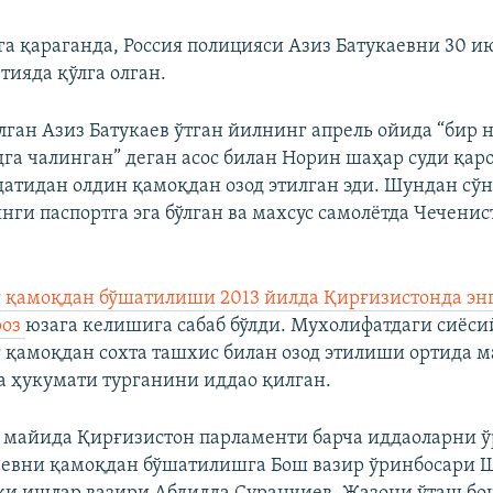
а қараганда, Россия полицияси Азиз Батукаевни 30 и
ияда қўлга олган.
лган Азиз Батукаев ўтган йилнинг апрель ойида “бир 
дга чалинган” деган асос билан Норин шаҳар суди қар
атидан олдин қамоқдан озод этилган эди. Шундан сўн
янги паспортга эга бўлган ва махсус самолётда Чеченис
 қамоқдан бўшатилиши 2013 йилда Қирғизистонда энг
роз
юзага келишига сабаб бўлди. Мухолифатдаги сиёси
 қамоқдан сохта ташхис билан озод этилиши ортида 
а ҳукумати турганини иддао қилган.
 майида Қирғизистон парламенти барча иддаоларни 
аевни қамоқдан бўшатилишга Бош вазир ўринбосари