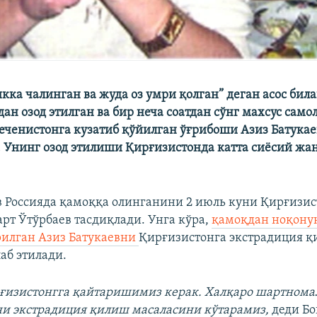
кка чалинган ва жуда оз умри қолган” деган асос бил
н озод этилган ва бир неча соатдан сўнг махсус само
ченистонга кузатиб қўйилган ўғрибоши Азиз Батукае
. Унинг озод этилиши Қирғизистонда катта сиёсий жа
в Россияда қамоққа олинганини 2 июль куни Қирғизи
рт Ўтўрбаев тасдиқлади. Унга кўра,
қамоқдан ноқону
илган Азиз Батукаевни
Қирғизистонга экстрадиция 
аб этилади.
рғизистонгга қайтаришимиз керак. Халқаро шартнома
ни экстрадиция қилиш масаласини кўтарамиз,
деди Бо