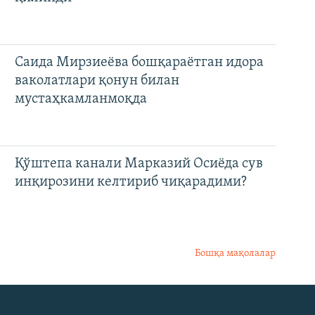
Саида Мирзиеёва бошқараётган идора
ваколатлари қонун билан
мустаҳкамланмоқда
Қўштепа канали Марказий Осиёда сув
инқирозини келтириб чиқарадими?
Бошқа мақолалар