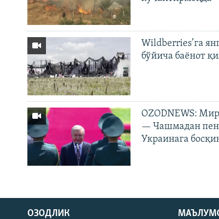
Wildberries’га ян
бўйича баёнот қ
OZODNEWS: Мирз
— Чашмадан пенс
Украинага босқи
На русском
ОЗОДЛИК
МАЪЛУМ