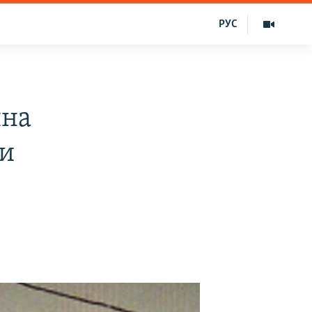
РУС
яна
ши