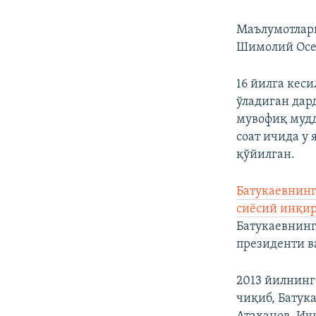
Маълумотларг
Шимолий Осет
16 йилга кеси
ўладиган дар
мувофиқ мудд
соат ичида у 
қўйилган.
Батукаевнинг
сиёсий инқи
Батукаевнинг
президенти в
2013 йилнинг
чиқиб, Батук