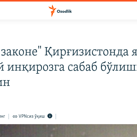
в законе" Қирғизистонда 
й инқирозга сабаб бўли
ин
инг
VPNсиз ўқиш