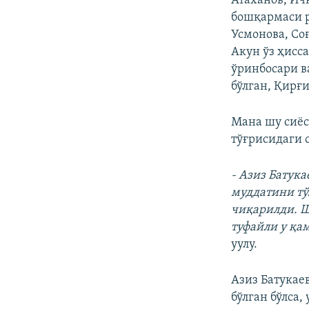
Атаханов, Ич
бошқармаси р
Усмонова, Со
Акун ўз ҳисс
ўринбосари в
бўлган, Қирғ
Мана шу сиёс
тўғрисидаги 
- Азиз Батук
муддатини тў
чиқарилди. Ш
туфайли у қа
уулу.
Азиз Батукае
бўлган бўлса