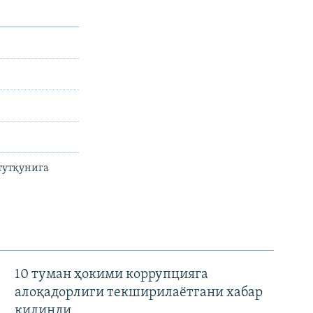
тутқунига
10 туман ҳокими коррупцияга
алоқадорлиги текширилаётгани хабар
қилинди