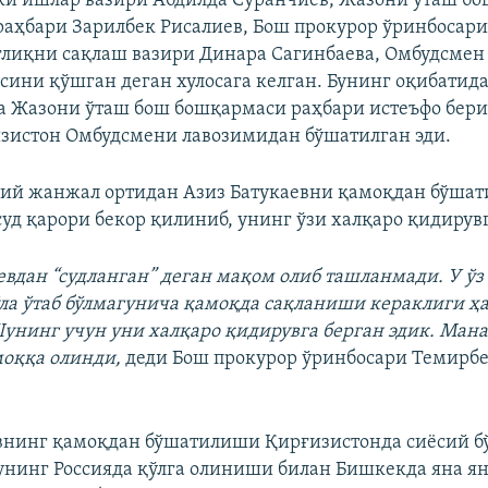
ки ишлар вазири Абдилда Суранчиев, Жазони ўташ бо
аҳбари Зарилбек Рисалиев, Бош прокурор ўринбосар
ғлиқни сақлаш вазири Динара Сагинбаева, Омбудсмен
асини қўшган деган хулосага келган. Бунинг оқибатид
а Жазони ўташ бош бошқармаси раҳбари истеъфо бер
изистон Омбудсмени лавозимидан бўшатилган эди.
ий жанжал ортидан Азиз Батукаевни қамоқдан бўша
суд қарори бекор қилиниб, унинг ўзи халқаро қидирув
аевдан “судланган” деган мақом олиб ташланмади. У ўз
ла ўтаб бўлмагунича қамоқда сақланиши кераклиги ҳ
унинг учун уни халқаро қидирувга берган эдик. Мана
моққа олинди,
деди Бош прокурор ўринбосари Темирб
внинг қамоқдан бўшатилиши Қирғизистонда сиёсий бў
, унинг Россияда қўлга олиниши билан Бишкекда яна я