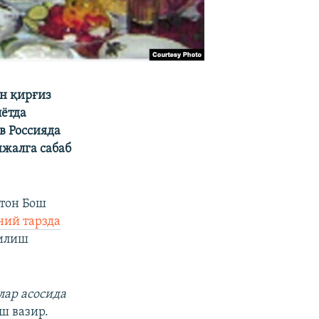
ан қирғиз
лётда
в Россияда
нжалга сабаб
стон Бош
ний тарзда
қилиш
лар асосида
ш вазир.