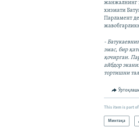
жанжалнинг ҳ
хизмати Бат
Парламент де
жавобгарликк
- Батукаевни
эмас, бир қа
қочирган. Па
айбдор экани
тортишни тал
Ўртоқлаш
This item is part of
Минтақа