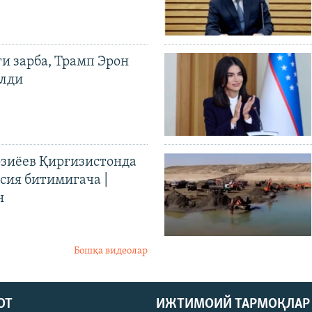
ги зарба, Трамп Эрон
илди
иёев Қирғизистонда
ия битимигача |
н
Бошқа видеолар
ОТ
ИЖТИМОИЙ ТАРМОҚЛАР