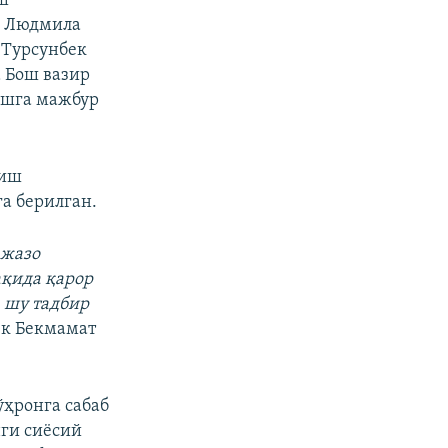
ш
и Людмила
 Турсунбек
а Бош вазир
ишга мажбур
тиш
га берилган.
 жазо
ақида қарор
 шу тадбир
ек Бекмамат
ҳронга сабаб
нги сиёсий