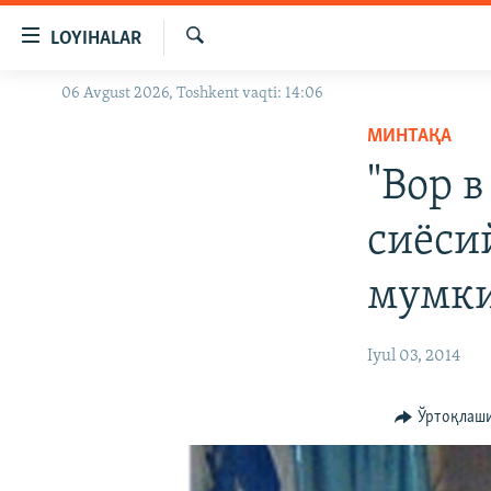
Линклар
LOYIHALAR
Бош
мавзуларга
Излаш
06 Avgust 2026, Toshkent vaqti: 14:06
OZODLIK SURISHTIRUVLARI
ўтинг
Асосий
МИНТАҚА
OZODVIDEO
навигацияга
"Вор 
OZODARXIV
ўтинг
Қидиришга
сиёси
ўтинг
мумк
Iyul 03, 2014
Ўртоқлаш