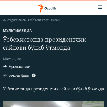
Линклар
Бош
мавзуларга
07 Avgust 2026, Toshkent vaqti: 06:54
ўтинг
OZODLIK SURISHTIRUVLARI
Асосий
МУЛЬТИМЕДИА
OZODVIDEO
навигацияга
Ўзбекистонда президентлик
ўтинг
OZODARXIV
Қидиришга
сайлови бўлиб ўтмоқда
ўтинг
На русском
Mart 29, 2015
Ўртоқлашинг
ИЖТИМОИЙ ТАРМОҚЛАР
VPNсиз ўқиш
Ўзбекистонда президентлик сайлови бўлиб ўтмоқда
Озодлик бошқа тилларда