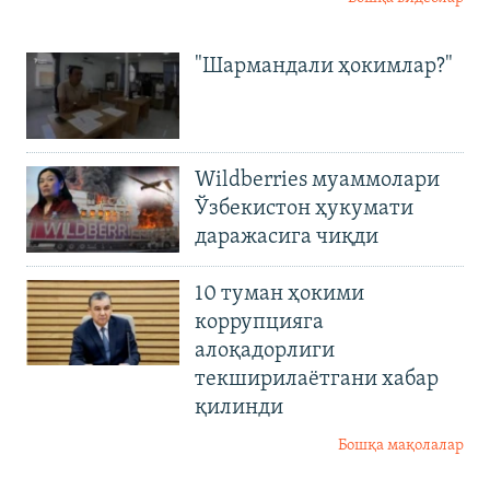
"Шармандали ҳокимлар?"
Wildberries муаммолари
Ўзбекистон ҳукумати
даражасига чиқди
10 туман ҳокими
коррупцияга
алоқадорлиги
текширилаётгани хабар
қилинди
Бошқа мақолалар