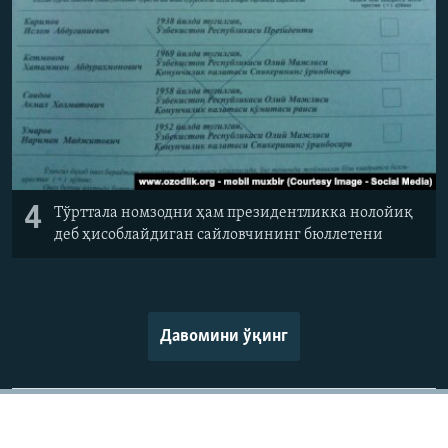
4
Тўрттала номзодни ҳам президентликка нолойиқ
деб ҳисоблайдиган сайловчининг бюллетени
Давомини ўқинг