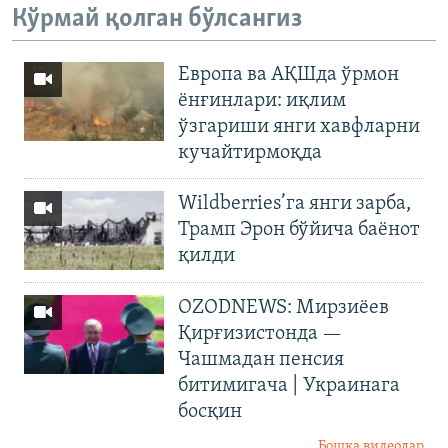
Кўрмай қолган бўлсангиз
Европа ва АҚШда ўрмон
ёнғинлари: иқлим
ўзгариши янги хавфларни
кучайтирмоқда
Wildberries’га янги зарба,
Трамп Эрон бўйича баёнот
қилди
OZODNEWS: Мирзиёев
Қирғизистонда —
Чашмадан пенсия
битимигача | Украинага
босқин
Бошқа видеолар