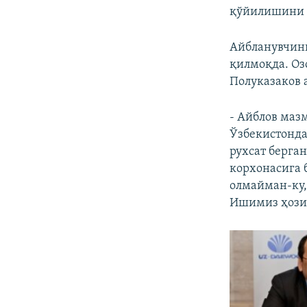
қўйилишини т
Айбланувчини
қилмоқда. Оз
Полуказаков 
- Айблов мазм
Ўзбекистонда
рухсат берга
корхонасига 
олмайман-ку,
Ишимиз ҳозир