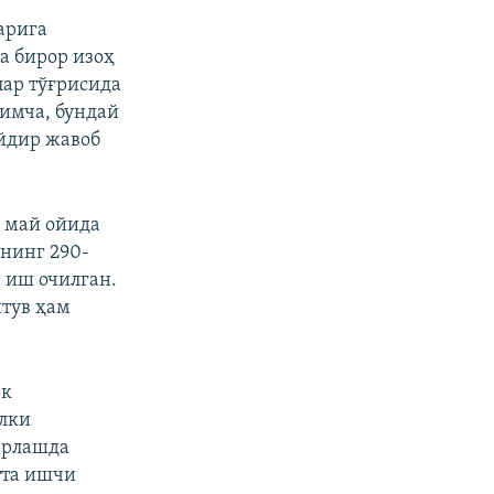
арига
да бирор изоҳ
лар тўғрисида
имча, бундай
йдир жавоб
 май ойида
ининг 290-
 иш очилган.
тув ҳам
ек
алки
ёрлашда
тта ишчи