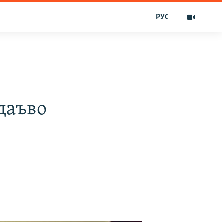
РУС
даъво