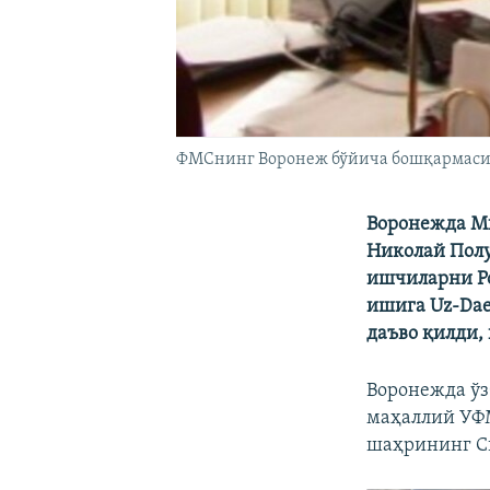
ФМСнинг Воронеж бўйича бошқармаси 
Воронежда Ми
Николай Полу
ишчиларни Ро
ишига Uz-Da
даъво қилди,
Воронежда ўз
маҳаллий УФ
шаҳрининг Св