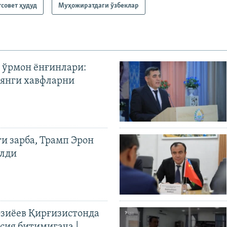
тсовет ҳудуд
Муҳожиратдаги ўзбеклар
 ўрмон ёнғинлари:
янги хавфларни
ги зарба, Трамп Эрон
илди
иёев Қирғизистонда
ия битимигача |