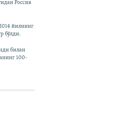
тидан Россия
.
2014 йилнинг
р бўлди.
анди билан
анинг 100-