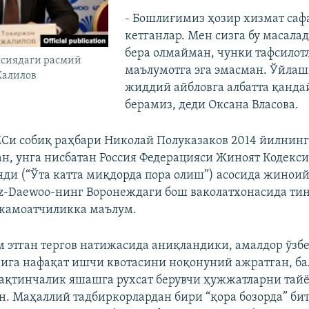
- Бошлиғимиз ҳозир хизмат саф
кетганлар. Мен сизга бу масала
бера олмайман, чунки тафсилот
ссиядаги расмий
маълумотга эга эмасман. Ўйлаш
Жалилов
жиддий айбловга албатта қанда
берамиз, деди Оксана Власова.
и собиқ раҳбари Николай Полуказаков 2014 йилнинг
ан, унга нисбатан Россия Федерацияси Жиноят Кодекс
нди (“Ўта катта миқдорда пора олиш”) асосида жиноий
z-Daewoo-нинг Воронеждаги бош ваколатхонасида тин
 жамоатчиликка маълум.
м этган тергов натижасида аниқландики, амалдор ўзб
ига нафақат ишчи квотасини ноқонуний ажратган, б
ақтинчалик яшашга рухсат берувчи ҳужжатларни тай
н. Маҳаллий тадбиркорлардан бири “қора бозорда” би