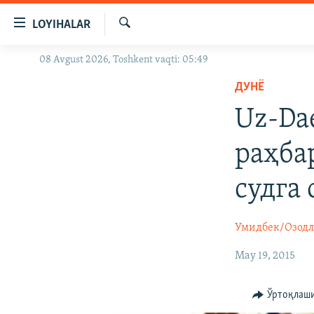
Линклар
LOYIHALAR
Бош
мавзуларга
Излаш
08 Avgust 2026, Toshkent vaqti: 05:49
OZODLIK SURISHTIRUVLARI
ўтинг
Асосий
ДУНË
OZODVIDEO
навигацияга
Uz-Da
OZODARXIV
ўтинг
Қидиришга
раҳба
ўтинг
судга
Умидбек/Озод
May 19, 2015
Ўртоқлаш