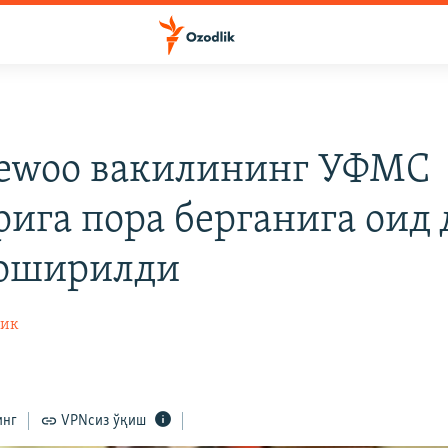
ewoo вакилининг УФМС
рига пора берганига оид 
 оширилди
лик
инг
VPNсиз ўқиш