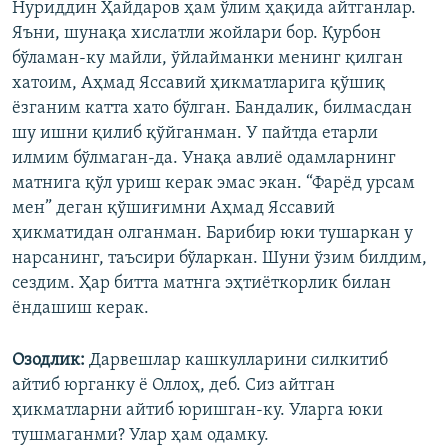
Нуриддин Ҳайдаров ҳам ўлим ҳақида айтганлар.
Яъни, шунақа хислатли жойлари бор. Қурбон
бўламан-ку майли, ўйлайманки менинг қилган
хатоим, Аҳмад Яссавий ҳикматларига қўшиқ
ëзганим катта хато бўлган. Бандалик, билмасдан
шу ишни қилиб қўйганман. У пайтда етарли
илмим бўлмаган-да. Унақа авлиë одамларнинг
матнига қўл уриш керак эмас экан. “Фарëд урсам
мен” деган қўшиғимни Аҳмад Яссавий
ҳикматидан олганман. Барибир юки тушаркан у
нарсанинг, таъсири бўларкан. Шуни ўзим билдим,
сездим. Ҳар битта матнга эҳтиëткорлик билан
ëндашиш керак.
Озодлик:
Дарвешлар кашкулларини силкитиб
айтиб юрганку ë Оллоҳ, деб. Сиз айтган
ҳикматларни айтиб юришган-ку. Уларга юки
тушмаганми? Улар ҳам одамку.