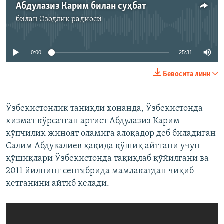
Абдулазиз Карим билан суҳбат
билан
Озодлик радиоси
Айни дамда медиа-манба мавжуд эмас
0:00
25:31
Бевосита линк
Ўзбекистонлик таниқли хонанда, Ўзбекистонда
хизмат кўрсатган артист Абдулазиз Карим
кўпчилик жиноят оламига алоқадор деб биладиган
Салим Абдувалиев ҳақида қўшиқ айтгани учун
қўшиқлари Ўзбекистонда тақиқлаб қўйилгани ва
2011 йилнинг сентябрида мамлакатдан чиқиб
кетганини айтиб келади.