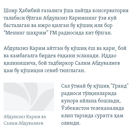
Шоир Ҳабибий ғазалига ўша пайтда консерватория
талабаси бўлган Абдулазиз Каримнинг ўзи куй
басталаган ва ижро қилган бу қўшиқ илк бор
“Менинг шаҳрим” FM радиосида хит бўлган.
Абдулазиз Карим айтган бу қўшиқ ëш ва қари¸ бой
ва камбағалга бирдек ëққани эсланади. Иддао
қилинишича, бой тадбиркор Салим Абдувалиев
ҳам бу қўшиқни севиб тинглаган.
Сал ўтмай бу қўшиқ "Гранд"
радиоси тўлқинларида
кунора айлана бошлади,
Ўзбекистон телеканалида
клип тарзида суратга ҳам
Абдулазиз Карим ва
олинди.
Салим Абдувалиев