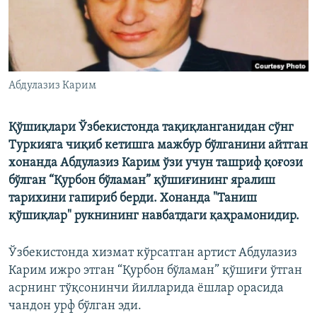
Абдулазиз Карим
Қўшиқлари Ўзбекистонда тақиқланганидан сўнг
Туркияга чиқиб кетишга мажбур бўлганини айтган
хонанда Абдулазиз Карим ўзи учун ташриф қоғози
бўлган “Қурбон бўламан” қўшиғининг яралиш
тарихини гапириб берди. Хонанда "Таниш
қўшиқлар" рукнининг навбатдаги қаҳрамонидир.
Ўзбекистонда хизмат кўрсатган артист Абдулазиз
Карим ижро этган “Қурбон бўламан” қўшиғи ўтган
асрнинг тўқсонинчи йилларида ëшлар орасида
чандон урф бўлган эди.