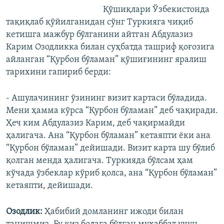
Қўшиқлари Ўзбекистонда
тақиқлаб қўйилганидан сўнг Туркияга чиқиб
кетишга мажбур бўлганини айтган Абдулазиз
Карим Озодликка билан суҳбатда ташриф қоғозига
айланган “Қурбон бўламан” қўшиғининг яралиш
тарихини гапириб берди:
- Ашулачининг ўзининг визит картаси бўладида.
Мени ҳамма кўрса “Қурбон бўламан” деб чақиради.
Ҳеч ким Абдулазиз Карим, деб чақирмайди
ҳалигача. Ана “Қурбон бўламан” кетаяпти ëки ана
“Қурбон бўламан” дейишади. Визит карта шу бўлиб
қолган менда ҳалигача. Туркияда бўлсам ҳам
кўчада ўзбеклар кўриб қолса, ана “Қурбон бўламан”
кетаяпти, дейишади.
Озодлик:
Ҳабибий домланинг ижоди билан