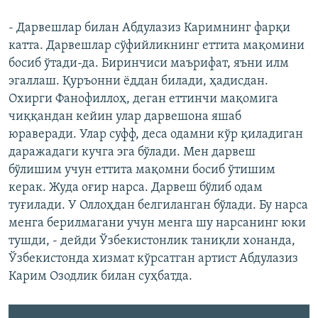
- Дарвешлар билан Абдулазиз Каримнинг фарқи
катта. Дарвешлар сўфийликнинг еттита мақомини
босиб ўтади-да. Биринчиси маърифат, яъни илм
эгаллаш. Қуръонни ëддан билади, ҳадисдан.
Охирги Фанофиллоҳ, деган еттинчи мақомига
чиққандан кейин улар дарвешона яшаб
юраверади. Улар суфф, деса одамни кўр қиладиган
даражадаги кучга эга бўлади. Мен дарвеш
бўлишим учун еттита мақомни босиб ўтишим
керак. Жуда оғир нарса. Дарвеш бўлиб одам
туғилади. У Оллоҳдан белгиланган бўлади. Бу нарса
менга берилмагани учун менга шу нарсанинг юки
тушди, - дейди Ўзбекистонлик таниқли хонанда,
Ўзбекистонда хизмат кўрсатган артист Абдулазиз
Карим Озодлик билан суҳбатда.