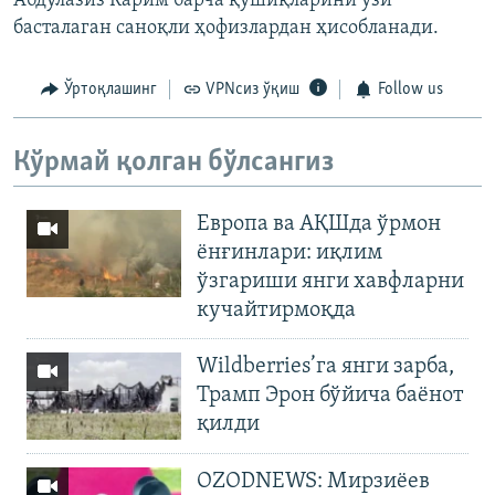
Абдулазиз Карим барча қўшиқларини ўзи
басталаган саноқли ҳофизлардан ҳисобланади.
Ўртоқлашинг
VPNсиз ўқиш
Follow us
Кўрмай қолган бўлсангиз
Европа ва АҚШда ўрмон
ёнғинлари: иқлим
ўзгариши янги хавфларни
кучайтирмоқда
Wildberries’га янги зарба,
Трамп Эрон бўйича баёнот
қилди
OZODNEWS: Мирзиёев