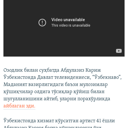
Озодлик билан суҳбатда Абдулазиз Карим
Ўзбекистонда Давлат телевидениеси, “Ўзбекнаво”,
Маданият вазирлигидаги баъзи мулозимлар
қўшиқчилар олдига тўсиқлар қўйиш билан
шуғулланишини айтиб, уларни порахўрликда
айблаган эди.
Ўзбекистонда хизмат кўрсатган артист 41 ёшли