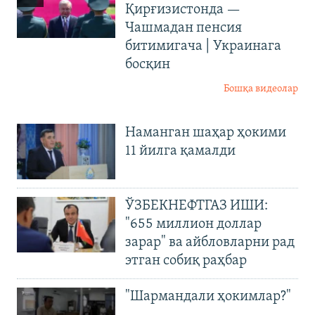
Қирғизистонда —
Чашмадан пенсия
битимигача | Украинага
босқин
Бошқа видеолар
Наманган шаҳар ҳокими
11 йилга қамалди
ЎЗБЕКНЕФТГАЗ ИШИ:
"655 миллион доллар
зарар" ва айбловларни рад
этган собиқ раҳбар
"Шармандали ҳокимлар?"