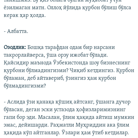
танишмиз. Бу қиз болага бўлган муҳаббат учун
ëзилмаган матн. Оллоҳ йўлида қурбон бўлиш бўлса
керак ҳар ҳолда.
- Албатта.
Озодлик:
Бошқа тарафдан одам бир нарсани
такрорлайверса, ўша орзу ижобат бўлади.
Қайсидир маънода Ўзбекистонда шоу бизнеснинг
қурбони бўлмадингизми? Чиқиб кетдингиз. Қурбон
бўламан, деб айтавериб, ўзингиз ҳам қурбон
бўлмадингизми?
- Аслида ўзи қанақа қўшиқ айтсанг, ўшанга дучор
бўласан, деган эски устазода ҳофизларимизнинг
гапи бор эди. Масалан, ўлим ҳақида айтиш мумкин
эмас, дейишарди. Раҳматли Муҳриддин ака ўлим
ҳақида кўп айтганлар. Ўзлари ҳам ўтиб кетдилар.