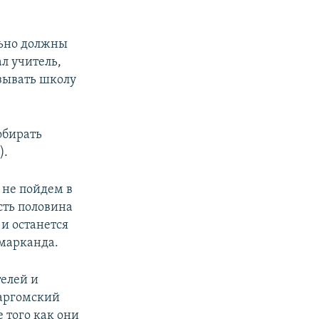
ельно должны
ал учитель,
азывать школу
обирать
).
 не пойдем в
есть половина
и останется
амарканда.
телей и
даргомский
 того как они