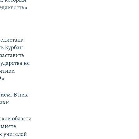
я, который
едливость».
бекистана
нь Курбан-
заставить
сударства не
литики
!».
ием. В них
лики.
ской области
имияте
ех учителей