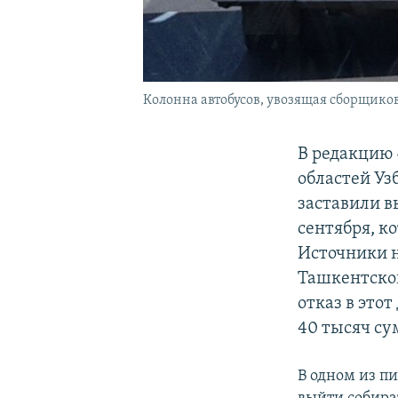
Колонна автобусов, увозящая сборщиков 
В редакцию 
областей Уз
заставили в
сентября, к
Источники н
Ташкентской
отказ в это
40 тысяч су
В одном из п