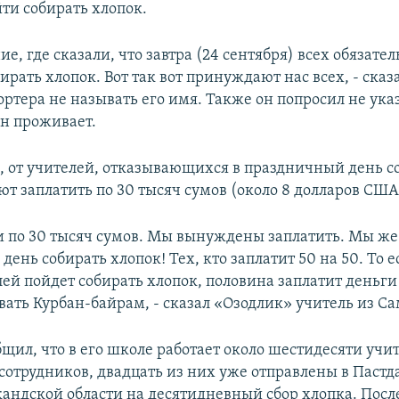
йти собирать хлопок.
ие, где сказали, что завтра (24 сентября) всех обязат
ирать хлопок. Вот так вот принуждают нас всех, - сказ
ортера не называть его имя. Также он попросил не ук
он проживает.
м, от учителей, отказывающихся в праздничный день с
ют заплатить по 30 тысяч сумов (около 8 долларов США
и по 30 тысяч сумов. Мы вынуждены заплатить. Мы же
ень собирать хлопок! Тех, кто заплатит 50 на 50. То 
ей пойдет собирать хлопок, половина заплатит деньги 
вать Курбан-байрам, - сказал «Озодлик» учитель из С
щил, что в его школе работает около шестидесяти учи
сотрудников, двадцать из них уже отправлены в Паст
андской области на десятидневный сбор хлопка. После