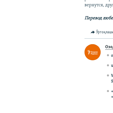
вернутся, дру
Перевод любе
Ўртоқлаш
Озо
o
u
W
S
+
+
На русском