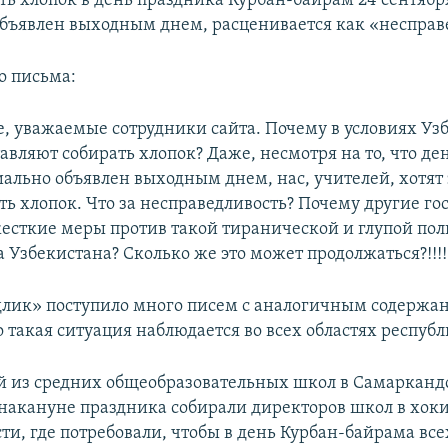
ть хлопок в день праздника Курбан-байрам 24 сентябр
бъявлен выходным днем, расценивается как «несправ
го письма:
е, уважаемые сотрудники сайта. Почему в условиях Уз
авляют собирать хлопок? Даже, несмотря на то, что де
ально объявлен выходным днем, нас, учителей, хотят 
ь хлопок. Что за несправедливость? Почему другие го
сткие меры против такой тиранической и глупой по
 Узбекистана? Сколько же это может продолжаться?!!!!
длик» поступило много писем с аналогичным содержан
о такая ситуация наблюдается во всех областях респуб
й из средних общеобразовательных школ в Самарканд
 накануне праздника собирали директоров школ в хок
ти, где потребовали, чтобы в день Курбан-байрама вс