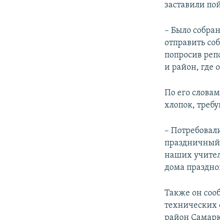
заставили по
– Было собран
отправить соб
попросив реп
и район, где 
По его слова
хлопок, требу
– Потребовал
праздничный д
наших учител
дома праздно
Также он сооб
технических 
район Самарк