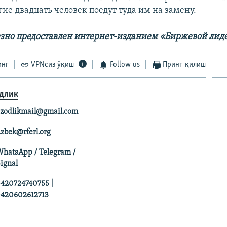
гие двадцать человек поедут туда им на замену.
зно предоставлен интернет-изданием «Биржевой лид
инг
VPNсиз ўқиш
Follow us
Принт қилиш
длик
zodlikmail@gmail.com
zbek@rferl.org
hatsApp / Telegram /
ignal
420724740755 |
420602612713