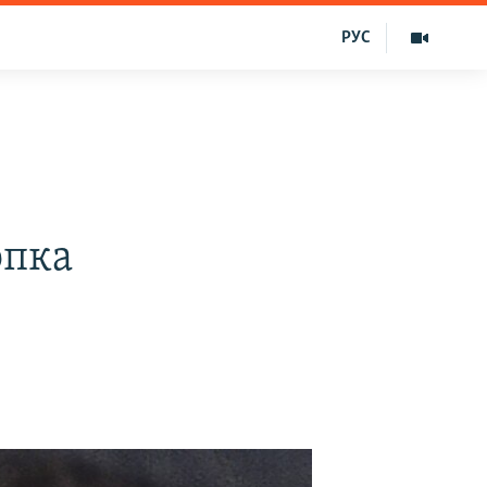
РУС
опка