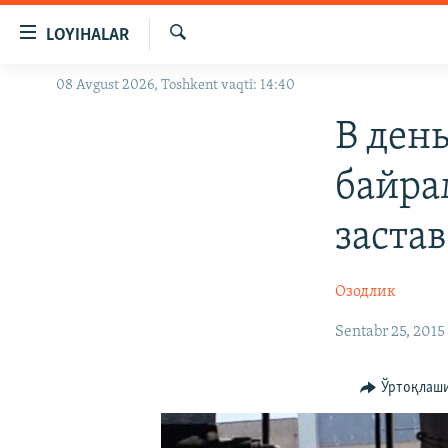
Линклар
LOYIHALAR
Бош
мавзуларга
Излаш
08 Avgust 2026, Toshkent vaqti: 14:40
OZODLIK SURISHTIRUVLARI
ўтинг
Асосий
OZODVIDEO
В ден
навигацияга
OZODARXIV
ўтинг
байра
Қидиришга
ўтинг
заста
Озодлик
Sentabr 25, 2015
Ўртоқлаш