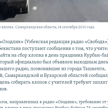
хлопка. Самаркандская область, 14 сентября 2015 года.
«Озодлик» (Узбекская редакция радио «Свобода»
бекистана поступают сообщения о том, что учите
ыйти на сбор хлопка в день праздника Курбан-ба
оторый официально был объявлен выходным днем
ашего радио, позвонившие из города Ташкента,
, Самаркандской и Бухарской областей сообщили
т день собирать хлопок с учителей требуют заплат
мов.
исем, направленных в радио «Озодлик», требование от