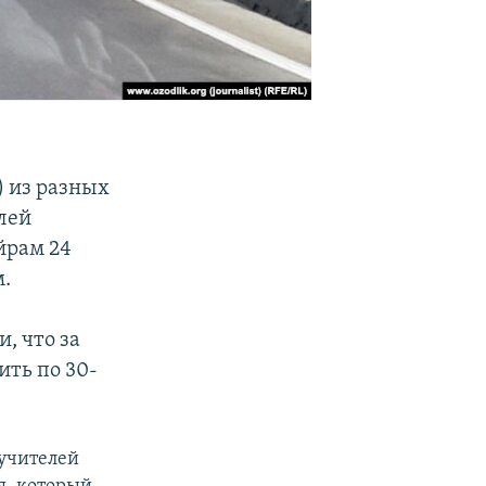
) из разных
лей
йрам 24
.
, что за
ить по 30-
 учителей