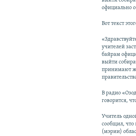
выйти собира
официально о
Вот текст это
«Здравствуйт
учителей заст
байрам офици
выйти собират
принимают же
правительства
В радио «Озо
говорится, чт
Учитель одно
сообщил, что
(мэрии) облас