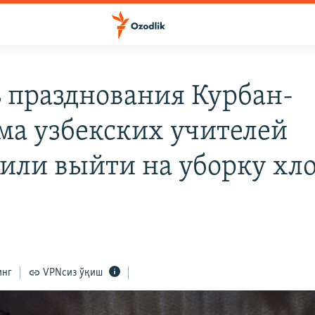
ь празднования Курбан-
ма узбекских учителей
вили выйти на уборку хл
инг
VPNсиз ўқиш