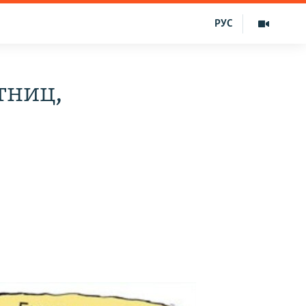
РУС
тниц,