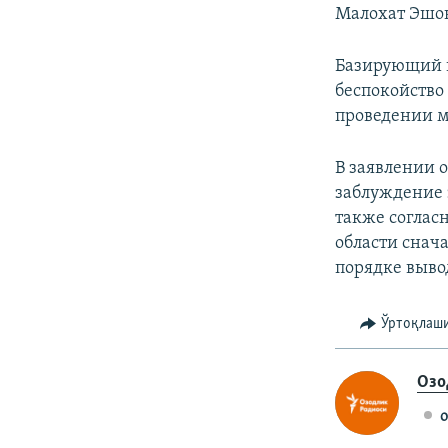
Малохат Эшо
Базирующий в
беспокойство
проведении м
В заявлении о
заблуждение 
также соглас
области снач
порядке выво
Ўртоқлаш
Озо
o