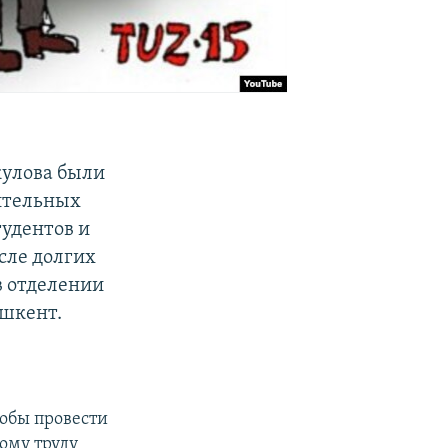
кулова были
ительных
тудентов и
сле долгих
в отделении
шкент.
тобы провести
ому труду