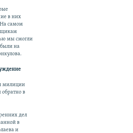
рые
ие в них
 На самом
орщикам
щью мы смогли
 были на
онкулова.
луждение
ии милиции
 обратно в
ренних дел
ванной в
лаева и