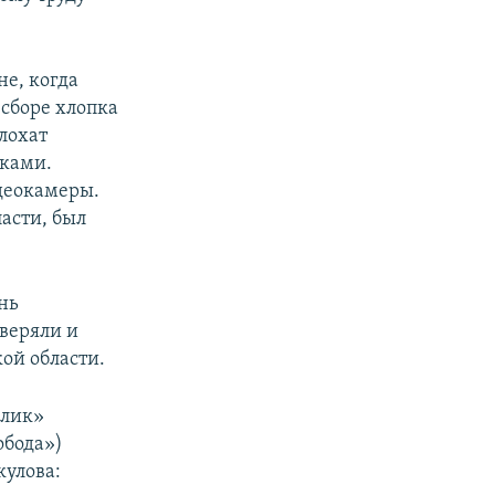
не, когда
 сборе хлопка
лохат
уками.
деокамеры.
асти, был
нь
веряли и
ой области.
длик»
обода»)
улова: