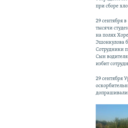
при сборе хло
29 сентября 
тысячи студе
на полях Хор
Эшонкулова б
Сотрудники п
Сын водителя
избит сотруд
29 сентября У
оскорбительн
допрашивали 