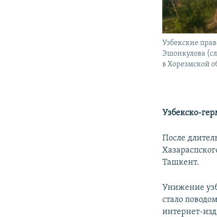
Узбекские пра
Эшонкулова (сл
в Хорезмской о
Узбекско-гер
После длител
Хазараспског
Ташкент.
Унижение узб
стало поводо
интернет-из