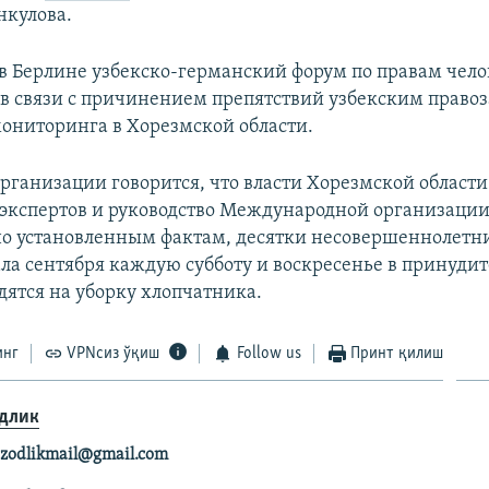
нкулова.
 Берлине узбекско-германский форум по правам чело
 в связи с причинением препятствий узбекским прав
ониторинга в Хорезмской области.
рганизации говорится, что власти Хорезмской области
экспертов и руководство Международной организации 
но установленным фактам, десятки несовершеннолетн
ала сентября каждую субботу и воскресенье в принуди
дятся на уборку хлопчатника.
инг
VPNсиз ўқиш
Follow us
Принт қилиш
длик
zodlikmail@gmail.com