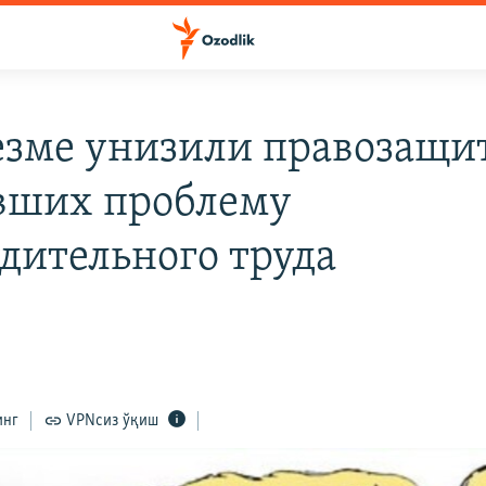
езме унизили правозащи
вших проблему
дительного труда
инг
VPNсиз ўқиш