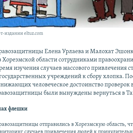
т-издании eltuz.com
правозащитницы Елена Урлаева и Малохат Эшон
в Хорезмской области сотрудниками правоохран
время изучения случаев массового привлечения с
государственных учреждений к сбору хлопка. По
унижающих человеческое достоинство проверок 
равозащитницы были вынуждены вернуться в Та
ках флешки
правозащитницы отправились в Хорезмскую область, ч
ниторинг случаев привлечения людей к принудительн