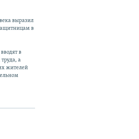
века выразил
озащитницам в
 вводят в
труда, а
их жителей
тельном