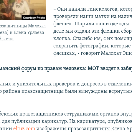
– Они наняли гинекологов, кото
проверяли наши матки на налич
флешек. Шарили наши одежды.
возащитницы Малохат
деле мы отдали эти флешки сб
ева) и Елена Урлаева
хлопка. Спасибо им, с их помо
бласти.
сохранить фотографии, которые
флешках, - говорит Малохат Эш
манский форум по правам человека: МОТ вводят в заб
ьных и унизительных проверок и допросов в отделен
о района правозащитницы были вынуждены вернуться
екских правозащитников сотрудниками органов внут
м для публикации карикатур. На карикатуре, опублико
дании
eltuz.com
изображены правозащитницы Елена Ур