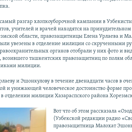
пка.
в самый разгар хлопкоуборочной кампании в Узбекиста
нтов, учителей и врачей находятся на принудительном
езмской области, правозащитницы Елена Урлаева и Ма
ыли увезены в отделение милиции со скрученными р
равоохранительных органов отобрали у них фото и ви
, возившего ташкентских правозащитниц по полям обл
никами милиции.
рлаеву и Эшонкулову в течение двенадцати часов в оче
ой и унижающей человеческое достоинство форме про
в отделении милиции Хазараспского района Хорезмск
​Вот что об этом рассказала «Озо
(Узбекской редакции радио «Св
правозащитница Малохат Эшонк