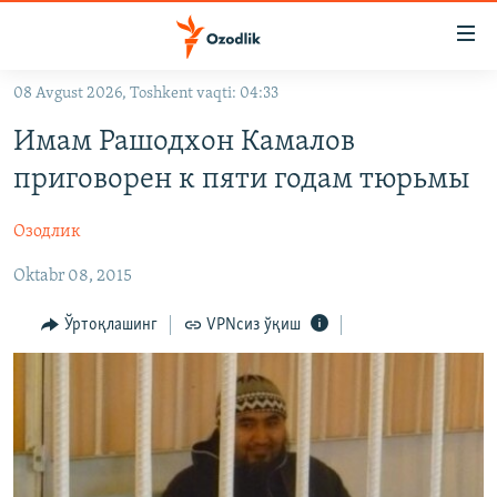
Линклар
Бош
мавзуларга
08 Avgust 2026, Toshkent vaqti: 04:33
ўтинг
OZODLIK SURISHTIRUVLARI
Асосий
Имам Рашодхон Камалов
OZODVIDEO
навигацияга
приговорен к пяти годам тюрьмы
ўтинг
OZODARXIV
Қидиришга
Озодлик
ўтинг
На русском
Oktabr 08, 2015
ИЖТИМОИЙ ТАРМОҚЛАР
Ўртоқлашинг
VPNсиз ўқиш
Озодлик бошқа тилларда