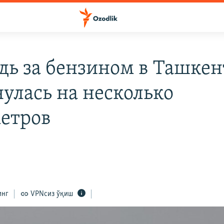
дь за бензином в Ташкен
нулась на несколько
етров
инг
VPNсиз ўқиш