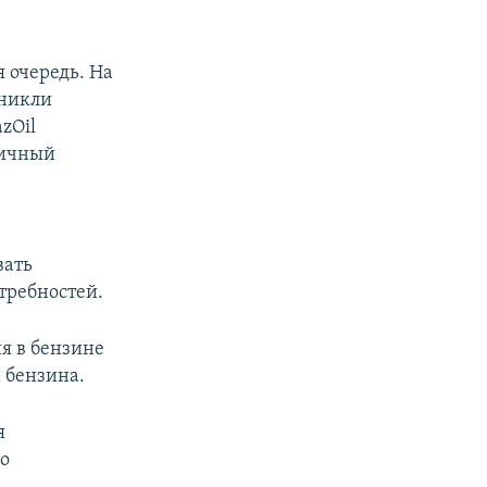
 очередь. На
зникли
zOil
оличный
вать
требностей.
я в бензине
 бензина.
я
о