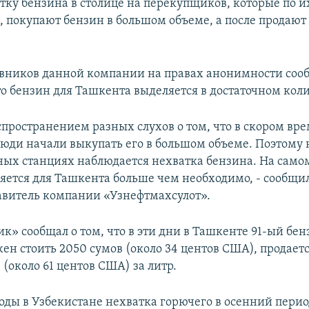
атку бензина в столице на перекупщиков, которые по и
 покупают бензин в большом объеме, а после продают
вников данной компании на правах анонимности соо
то бензин для Ташкента выделяется в достаточном коли
аспространением разных слухов о том, что в скором вр
люди начали выкупать его в большом объеме. Поэтому 
ных станциях наблюдается нехватка бензина. На самом
яется для Ташкента больше чем необходимо, - сообщ
авитель компании «Узнефтмахсулот».
к» сообщал о том, что в эти дни в Ташкенте 91-ый бен
ен стоить 2050 сумов (около 34 центов США), продаетс
 (около 61 центов США) за литр.
годы в Узбекистане нехватка горючего в осенний перио