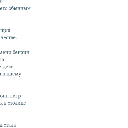
х
 его обычным
бщил
честве.
емени бензин
на
 деле,
ил нашему
зин, литр
я в столице
д стала