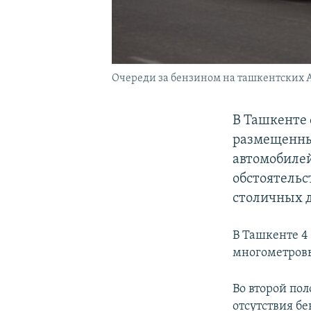
Очереди за бензином на ташкентских 
В Ташкенте 
размещенны
автомобилей
обстоятельс
столичных д
В Ташкенте 4
многометровы
Во второй по
отсутствия бе