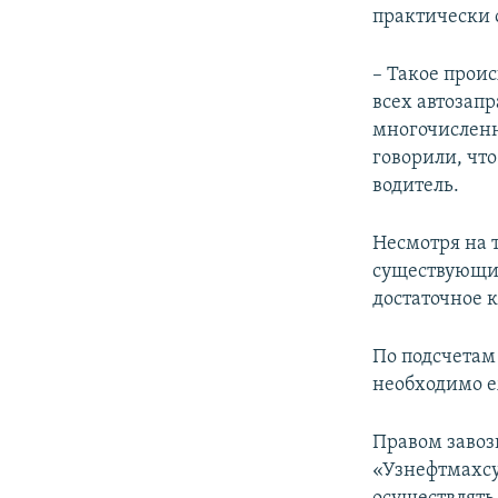
практически
– Такое прои
всех автозап
многочисленн
говорили, что
водитель.
Несмотря на 
существующие
достаточное 
По подсчетам
необходимо е
Правом завоз
«Узнефтмахсу