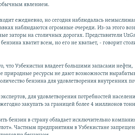
 обычным явлением.
сходит ежедневно, но сегодня наблюдалась немыслимая
равках наблюдаются огромные очереди. Из-за этого во
ые заторы на столичных дорогах. Представители UzGa
 бензина хватит всем, но его не хватает, - говорит ст
то, что Узбекистан владеет большими запасами нефти,
 природные ресурсы не дают возможности вырабаты
количество бензина для удовлетворения внутренних по
 экспертов, для удовлетворения потребностей населени
жегодно закупать за границей более 4 миллионов тонн
ить бензин в страну обладает исключительно компани
лот». Частным предприятиям в Узбекистане запрещен