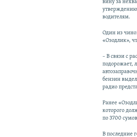
вину за нехв
утверждению,
водителям.
Один из чино
«Озодлик», ч
– В связи с р
подорожает, 
автозаправоч
бензин выдел
радио предст
Ранее «Озодли
которого долж
по 3700 сумов
В последние 