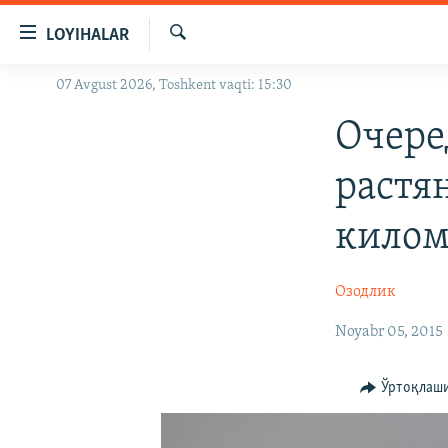
Линклар
LOYIHALAR
Бош
мавзуларга
Излаш
07 Avgust 2026, Toshkent vaqti: 15:30
OZODLIK SURISHTIRUVLARI
ўтинг
Асосий
OZODVIDEO
Очере
навигацияга
OZODARXIV
ўтинг
растя
Қидиришга
ўтинг
килом
Озодлик
Noyabr 05, 2015
Ўртоқлаш