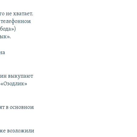
о не хватает.
в телефонном
бода»)
ык».
на
нзин выкупают
т «Озодлик»
ят в основном
кже возложили