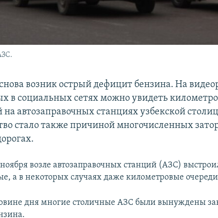
АЗС.
снова возник острый дефицит бензина. На видео
х в социальных сетях можно увидеть километро
 на автозаправочных станциях узбекской столи
тво стало также причиной многочисленных затор
орогах.
 ноября возле автозаправочных станций (АЗС) выстрои
е, а в некоторых случаях даже километровые очереди
ловине дня многие столичные АЗС были вынуждены за
нзина.