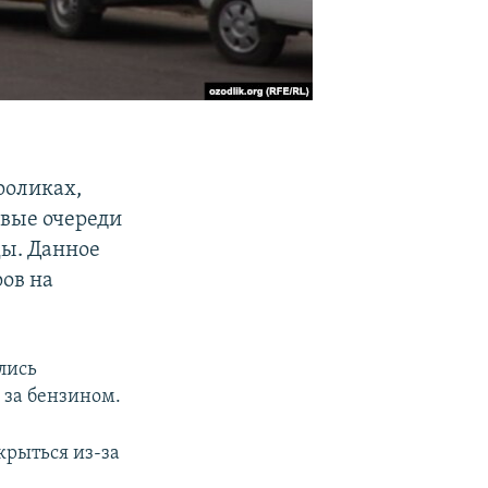
роликах,
вые очереди
цы. Данное
ов на
лись
 за бензином.
крыться из-за