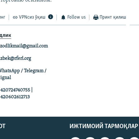
 торговлю бензином.
инг
VPNсиз ўқиш
Follow us
Принт қилиш
длик
zodlikmail@gmail.com
zbek@rferl.org
hatsApp / Telegram /
ignal
420724740755 |
420602612713
ОТ
ИЖТИМОИЙ ТАРМОҚЛАР