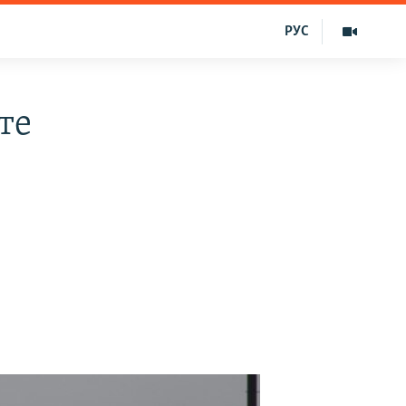
РУС
те