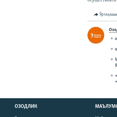
осуществлять
Ўртоқлаш
Озо
o
u
W
S
+
+
На русском
ОЗОДЛИК
МАЪЛУМ
ИЖТИМОИЙ ТАРМОҚЛАР