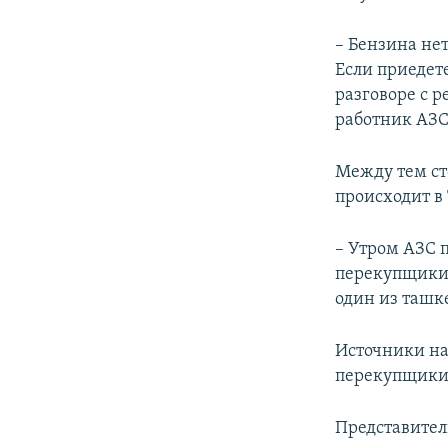
– Бензина нет
Если приедете
разговоре с 
работник АЗС
Между тем ст
происходит в
– Утром АЗС 
перекупщики. 
один из ташк
Источники на
перекупщики
Представител