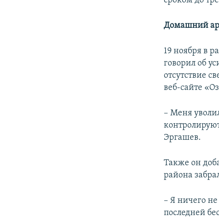
сроком до тре
Домашний ар
19 ноября в 
говорил об у
отсутствие св
веб-сайте «О
– Меня уволи
контролируют 
Эргашев.
Также он доб
района забра
– Я ничего н
последней бе