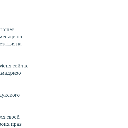
ргашев
месяце на
 статьи на
 Меня сейчас
аммадризо
дукского
мя своей
воих прав