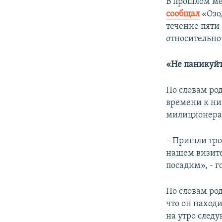
В прошлом м
сообщал
«Озо
течение пяти 
относительно
«Не паникуйт
По словам ро
времени к ни
милиционера,
– Пришли тро
нашем визите
посадим», - 
По словам ро
что он наход
на утро следу