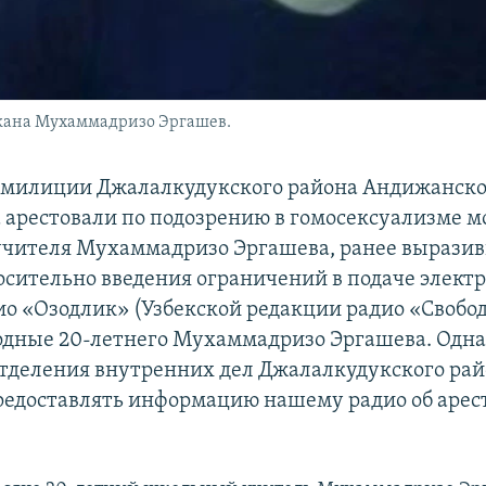
жана Мухаммадризо Эргашев.
 милиции Джалалкудукского района Андижанско
 арестовали по подозрению в гомосексуализме м
учителя Мухаммадризо Эргашева, ранее выразив
осительно введения ограничений в подаче элект
ио «Озодлик» (Узбекской редакции радио «Свобо
одные 20-летнего Мухаммадризо Эргашева. Одн
тделения внутренних дел Джалалкудукского рай
редоставлять информацию нашему радио об арес