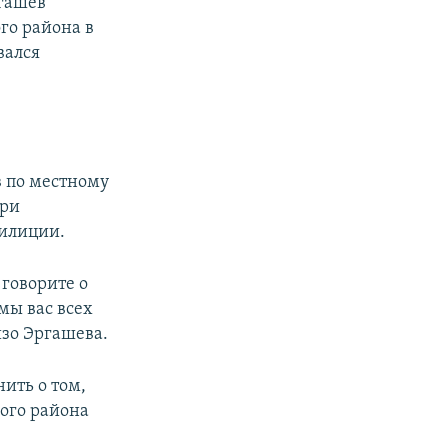
гашев
го района в
вался
в по местному
три
милиции.
 говорите о
мы вас всех
зо Эргашева.
ить о том,
кого района