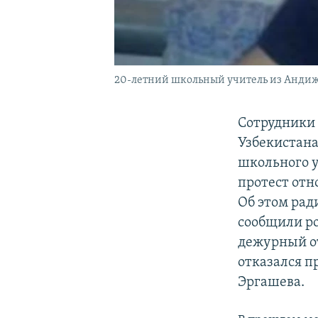
20-летний школьный учитель из Анди
Сотрудники
Узбекистана
школьного 
протест отн
Об этом рад
сообщили р
дежурный о
отказался п
Эргашева.