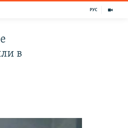
РУС
ие
или в