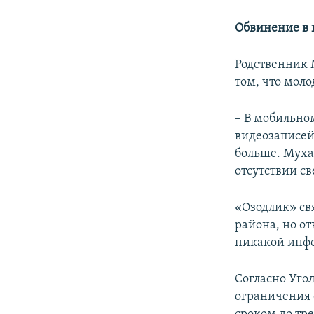
Обвинение в 
Родственник 
том, что мол
– В мобильно
видеозаписей
больше. Мухам
отсутствии св
«Озодлик» св
района, но о
никакой инф
Согласно Уго
ограничения 