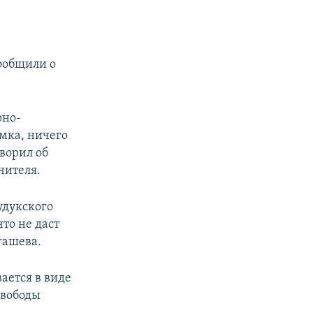
ообщили о
рно-
мка, ничего
оворил об
чителя.
удукского
то не даст
гашева.
ается в виде
свободы