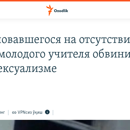
овавшегося на отсутств
 молодого учителя обвин
ексуализме
инг
VPNсиз ўқиш