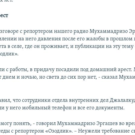
х лет.
ест
разговоре с репортером нашего радио Мухаммадризо Э
силении на него давления после его жалобы в прошлом 
ета в селе, где он проживает, и публикации на эту тему
зодлик».
ли с работы, в придачу посадили под домашний арест.
днем и ночью, но света до сих пор нет, - сказал Мух
авил, что сотрудники отдела внутренних дел Джалалку
ли у него мобильный телефон и все его документы.
е могу понять, - говорил Мухаммадризо Эргашев во вре
седы с репортером «Озодлик». – Неужели требование с