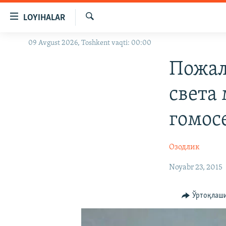
Линклар
LOYIHALAR
Бош
мавзуларга
Излаш
09 Avgust 2026, Toshkent vaqti: 00:00
OZODLIK SURISHTIRUVLARI
ўтинг
Асосий
OZODVIDEO
Пожал
навигацияга
OZODARXIV
ўтинг
света
Қидиришга
ўтинг
гомос
Озодлик
Noyabr 23, 2015
Ўртоқлаш