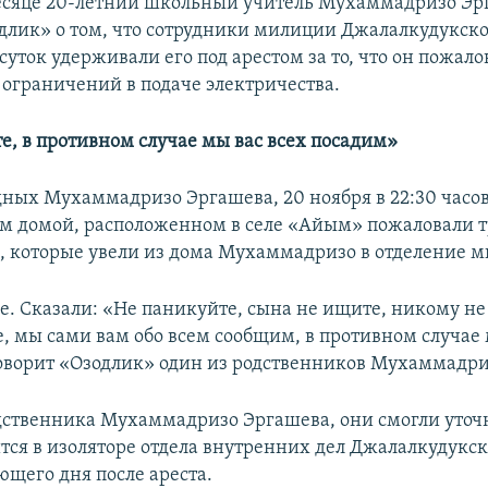
есяце 20-летний школьный учитель Мухаммадризо Эр
длик» о том, что сотрудники милиции Джалалкудукско
суток удерживали его под арестом за то, что он пожало
 ограничений в подаче электричества.
е, в противном случае мы вас всех посадим»
дных Мухаммадризо Эргашева, 20 ноября в 22:30 часо
м домой, расположенном в селе «Айым» пожаловали 
 которые увели из дома Мухаммадризо в отделение 
е. Сказали: «Не паникуйте, сына не ищите, никому не
, мы сами вам обо всем сообщим, в противном случае 
говорит «Озодлик» один из родственников Мухаммадри
дственника Мухаммадризо Эргашева, они смогли уточн
ится в изоляторе отдела внутренних дел Джалалкудукс
ющего дня после ареста.