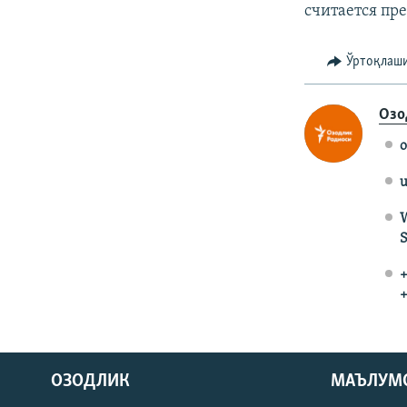
считается пр
Ўртоқлаш
Озо
o
u
W
S
+
+
На русском
ОЗОДЛИК
МАЪЛУМ
ИЖТИМОИЙ ТАРМОҚЛАР