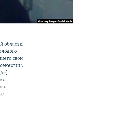
й области
олодого
шего свой
роэнергии.
да»)
ако
она
те