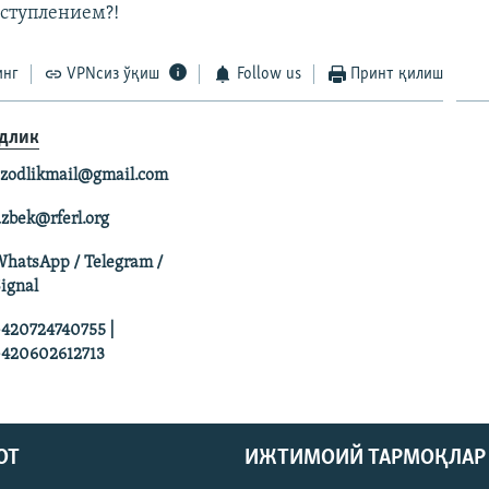
еступлением?!
инг
VPNсиз ўқиш
Follow us
Принт қилиш
длик
zodlikmail@gmail.com
zbek@rferl.org
hatsApp / Telegram /
ignal
420724740755 |
420602612713
ОТ
ИЖТИМОИЙ ТАРМОҚЛАР