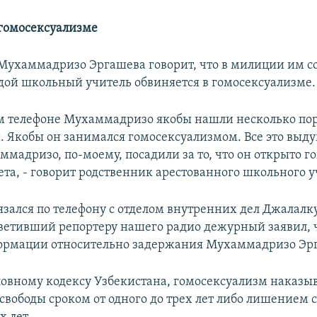
гомосексуализме
Мухаммадризо Эргашева говорит, что в милиции им с
одой школьный учитель обвиняется в гомосексуализме.
м телефоне Мухаммадризо якобы нашли несколько по
. Якобы он занимался гомосексуализмом. Все это выду
мадризо, по-моему, посадили за то, что он открыто г
ета, - говорит родственник арестованного школьного у
язался по телефону с отделом внутренних дел Джалалк
тветивший репортеру нашего радио дежурный заявил, ч
ормации относительно задержания Мухаммадризо Эр
ловному кодексу Узбекистана, гомосексуализм наказыв
свободы сроком от одного до трех лет либо лишением 