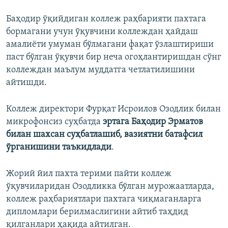
Баҳодир ўқийдиган коллеж раҳбарияти пахтага
бормагани учун ўқувчини коллеждан ҳайдаш
амалиёти умуман бўлмагани фақат ўзлаштириши
паст бўлган ўқувчи бир неча огоҳлантиришдан сўнг
коллеждан маълум муддатга четлатилишини
айтишди.
Коллеж директори Фурқат Исроилов Озодлик билан
микрофонсиз суҳбатда
эртага Баҳодир Эрматов
билан шахсан суҳбатлашиб, вазиятни батафсил
ўрганишини таъкидлади
.
Жорий йил пахта терими пайти коллеж
ўқувчиларидан Озодликка бўлган мурожаатларда,
коллеж раҳбариятлари пахтага чиқмаганларга
дипломлари берилмаслигини айтиб таҳдид
қилганлари ҳақида айтилган.