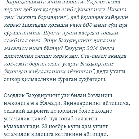
“Қариндошимга ичим ачияпти. Ўқувчи пахта
терсин деб ҳеч қаерда ёзиб қўймаганку. Нимага
уни “пахтага бормадинг”, деб ўқишдан ҳайдаши
керак? Пахтадан қолиши учун 600 минг сўм пул
сўрашганмиш. Шунча пулни қаердан топади
камбағал оила. Энди Баҳодирнинг дипломи
масаласи нима бўлади? Баҳодир 2014 йилда
дипломини олиши керак эди. Ота-онаси яқинда
коллежга борган экан, уларга Баҳодирнинг
ўқишдан ҳайдалганини айтишган”,
деди ўзини
ошкор қилмасликни сўраган суҳбатдош.
Озодлик Баҳодирнинг ўзи билан боғланиш
имконига эга бўлмади. Яқинларининг айтишича,
оилавий шароити ночорлиги боис Баҳодир
устачилик қилиб, пул топиб оиласига
кўмаклашади. 23 ноябрь куни ҳам унинг
устачилик қилишга кетганини айтишди.