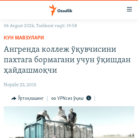
Линклар
Бош
мавзуларга
06 Avgust 2026, Toshkent vaqti: 19:58
ўтинг
OZODLIK SURISHTIRUVLARI
Асосий
КУН МАВЗУЛАРИ
OZODVIDEO
навигацияга
Ангренда коллеж ўқувчисини
ўтинг
OZODARXIV
пахтага бормагани учун ўқишдан
Қидиришга
ўтинг
ҳайдашмоқчи
На русском
Noyabr 23, 2015
ИЖТИМОИЙ ТАРМОҚЛАР
Ўртоқлашинг
VPNсиз ўқиш
Озодлик бошқа тилларда