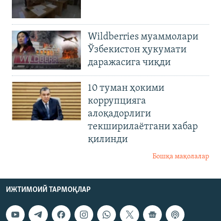
Wildberries муаммолари
Ўзбекистон ҳукумати
даражасига чиқди
10 туман ҳокими
коррупцияга
алоқадорлиги
текширилаётгани хабар
қилинди
Бошқа мақолалар
ИЖТИМОИЙ ТАРМОҚЛАР