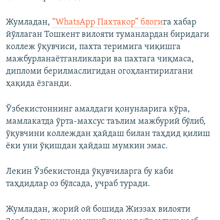
Жумладан,
“WhatsApp Пахтакор” блоги
га хабар
йўллаган Тошкент вилояти туманлардан биридаги
коллеж ўқувчиси, пахта теримига чиқишга
мажбурланаётганликлари ва пахтага чиқмаса,
дипломи берилмаслигидан огоҳлантирилгани
ҳақида ёзганди.
Ўзбекистоннинг амалдаги қонунларига кўра,
мамлакатда ўрта-махсус таълим мажбурий бўлиб,
ўқувчини коллеждан ҳайдаш билан таҳдид қилиш
ёки уни ўқишдан ҳайдаш мумкин эмас.
Лекин Ўзбекистонда ўқувчиларга бу каби
таҳдидлар оз бўлсада, учраб туради.
Жумладан, жорий ой бошида Жиззах вилояти