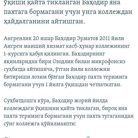
ўқиши қайта тикланган Баҳодир яна
пахтага бормагани учун унга коллеждан
ҳайдалганини айтишган.
Ангренлик 20 яшар Баҳодир Эрматов 2011 йили
Ангрен маиший хизмат касб-ҳунар коллежининг
1-курсига қабул қилинган. Баҳодирнинг
яқинларидан бири Озодлик билан микрофонсиз
суҳбатда айтишича, ўтган йили коллежни
битириши лозим бўлган Баҳодир пахта теримига
бормагани учун 1 йилга ўқишдан четлатилган.
Суҳбатдошга кўра, Баҳодир жорий йилда
коллеждаги ўқишини қайта тиклаган, бироқ яна
пахта теримига бормагани учун пахта тугаганидан
сўнг коллежга қўйилмаяпти: