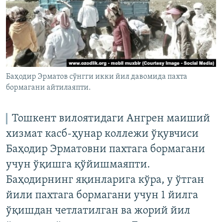
Баҳодир Эрматов сўнгги икки йил давомида пахта
бормагани айтилаяпти.
Тошкент вилоятидаги Ангрен маиший
хизмат касб-ҳунар коллежи ўқувчиси
Баҳодир Эрматовни пахтага бормагани
учун ўқишга қўйишмаяпти.
Баҳодирнинг яқинларига кўра, у ўтган
йили пахтага бормагани учун 1 йилга
ўқишдан четлатилган ва жорий йил