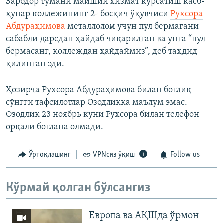
Зарбдор тумани маиший хизмат кўрсатиш касб-
ҳунар коллежининг 2- босқич ўқувчиси
Рухсора
Абдураҳимова
металлолом учун пул бермагани
сабабли дарсдан ҳайдаб чиқарилган ва унга “пул
бермасанг, коллеждан ҳайдаймиз”, деб таҳдид
қилинган эди.
Ҳозирча Рухсора Абдураҳимова билан боғлиқ
сўнгги тафсилотлар Озодликка маълум эмас.
Озодлик 23 ноябрь куни Рухсора билан телефон
орқали боғлана олмади.
Ўртоқлашинг
VPNсиз ўқиш
Follow us
Кўрмай қолган бўлсангиз
Европа ва АҚШда ўрмон