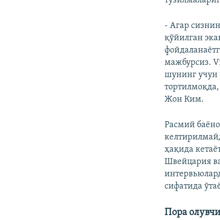
тузилмалариг
- Агар сизни
қўйилган эка
фойдаланаётг
мажбурсиз. V
шунинг учун 
тортилмоқда,
Жон Ким.
Расмий баён
келтирилмайд
ҳақида кетаё
Швейцария ва
интервьюлард
сифатида ўта
Пора олувчи