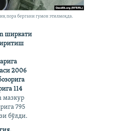
иқ пора бергани гумон этилмоқда.
om ширкати
киритиш
ларига
наси 2006
бозорига
ига 114
 мазкур
рига 795
зи бўлди.
гия,