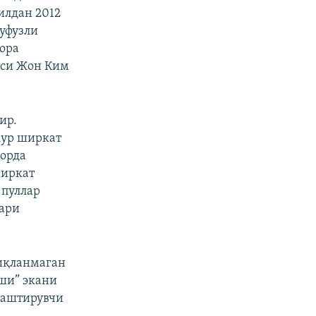
илдан 2012
уфузли
ора
иси Жон Ким
ир.
кур ширкат
дорда
ширкат
 пуллар
лари
иқланмаган
ши” экани
лаштирувчи