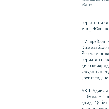
тўлаган.
берганини та
VimpelCom по
- VimpelCom
Қимматбаҳо қ
Ўзбекистонда
берилган пор
ҳисоботларид
жаҳоннинг ту
воситасида ю
АҚШ Адлия де
ва бу одам “
ҳамда “ўзбе