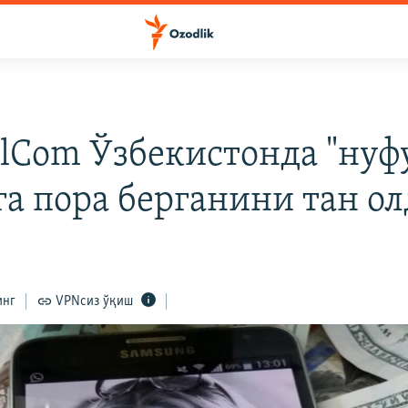
И
lCom Ўзбекистонда "нуф
га пора берганини тан о
инг
VPNсиз ўқиш