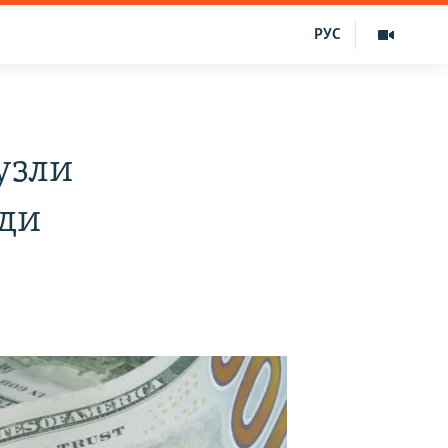
РУС
узли
лди