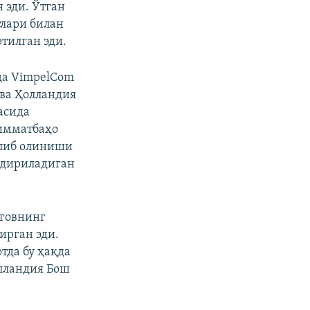
 эди. Ўтган
тлари билан
тилган эди.
да VimpelCom
 ва Ҳолландия
асида
имматбаҳо
ўлиб олиниши
ндириладиган
рговнинг
ирган эди.
тда бу ҳақда
лландия Бош