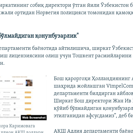
ркатининг собиқ директори ўтган йили Ўзбекистон б
жали ортидан Норвегия полицияси томонидан қамоққ
бўлмайдиган қонунбузарлик"
епартаменти баёнотида айтилишича, ширкат Ўзбекис
тиш лицензиясини олиш учун Тошкент расмийларини 
н.
Бош қароргоҳи Ҳолландиянинг 
шаҳрида жойлашган VimpelCom
департаменти билдирган айблов
Ширкат Бош директори Жан Ив 
қўйиб бўлмайдиган қонунбузарл
этилганидан афсусдамиз”, деб б
нора Каримовага
АҚШ Адлия департаменти баён
миллион АҚШ доллари