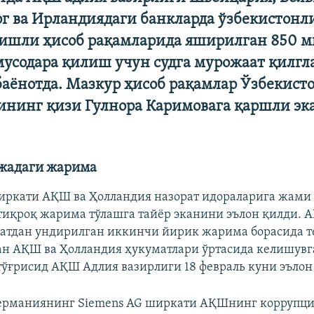
г ва Ирландиядаги банкларда ўзбекистонл
гишли ҳисоб рақамларида яширилган 850 
мусодара қилиш учун судга мурожаат қилгл
баёнотда. Мазкур ҳисоб рақамлар Ўзбекист
ининг қизи Гулнора Каримовага қаршли эк
ажадаги жарима
ркати АҚШ ва Ҳолландия назорат идораларига жами
тиқроқ жарима тўлашга тайёр эканини эълон қилди. 
атдан ундирилган иккинчи йирик жарима борасида 
н АҚШ ва Ҳолландия ҳукуматлари ўртасида келишувг
ўғрисид АҚШ Адлия вазирлиги 18 февраль куни эълон
Германиянинг Siemens AG ширкати АҚШнинг коррупц