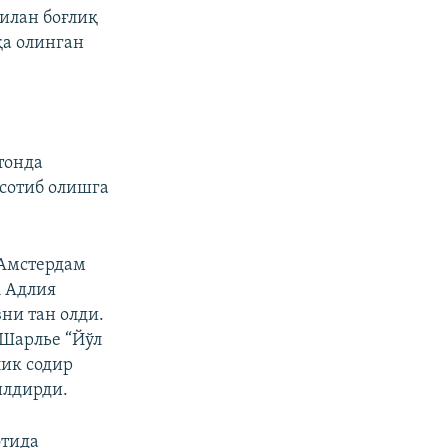
илан боғлиқ
а олинган
тонда
сотиб олишга
Амстердам
 Адлия
ни тан олди.
Шарлье “Йўл
ик содир
илдирди.
отида