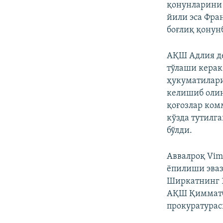
қонунларини 
йили эса Фра
боғлиқ қонун
АҚШ Адлия де
тўлаши керак
ҳукуматилари
келишиб оли
қоғозлар ком
кўзда тутилг
бўлди.
Аввалроқ Vim
ёпилиши эваз
Ширкатнинг 1
АҚШ Қимматба
прокуратурас