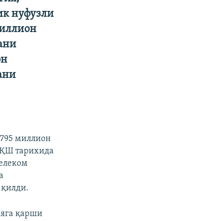
ик нуфузли
миллион
ани
он
ани
 795 миллион
АҚШ тарихида
телеком
а
 қилди.
ияга қарши