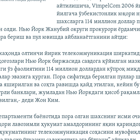
айтилишича, VimpelCom 2006 й
йилгача ўзбекистонлик юқори н
шахсларга 114 миллион доллар п
н олди. Нью Йорк Жанубий округи прокурори ёрдамч
ра бериш ва пул ювишда айбланаётганини айтди:
 жаҳонда олтинчи йирик телекоммуникация ширкатид
оғозлари Нью Йорк биржасида савдога қўйилган маз
ги ўз фаолиятини 114 миллион доллардан кўпроқ миқ
алар эвазига қурган. Пора сифатида берилган пуллар 
а яширилган ва соҳта равишда қайд этилган, кейин бу
рли банклари, жумладан Нью Йоркдаги ҳисоб рақам
вилган,- деди Жон Ким.
партаменти баёнотида пора олган шахснинг исми оч
юқори лавозимли ҳукумат амалдорининг яқин қариндо
к ҳукуматининг телекоммуникация соҳасини мувофиқ