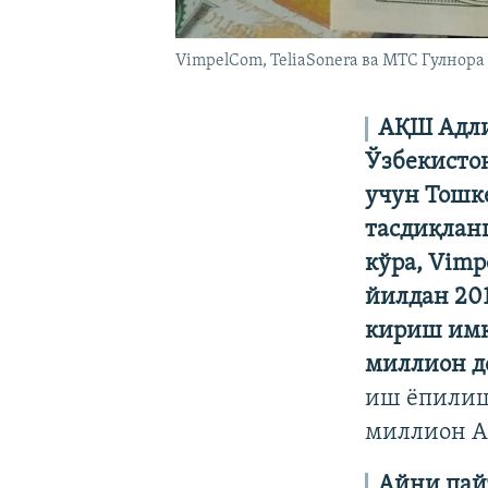
VimpelCom, TeliaSonera ва МТС Гулнор
АҚШ Адли
Ўзбекисто
учун Тошке
тасдиқлан
кўра, Vimp
йилдан 20
кириш имк
миллион до
иш ёпилиш
миллион А
Айни пай