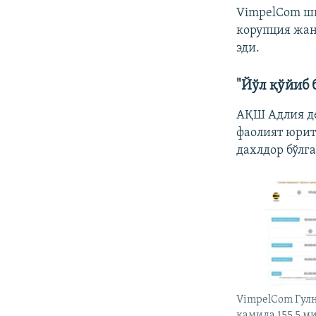
VimpelCom ши
корупция жан
эди.
"Йўл қўйиб 
АҚШ Адлия д
фаолият юри
дахлдор бўлга
VimpelCom Гул
камида 155,5 