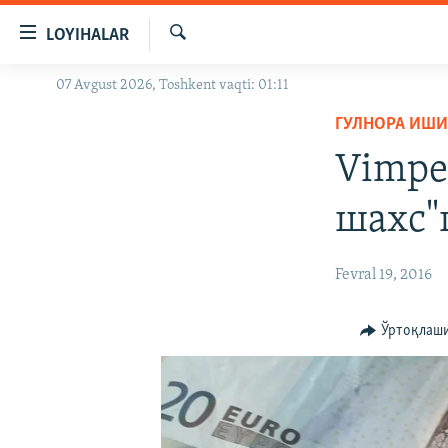
Линклар
LOYIHALAR
Бош
мавзуларга
Излаш
07 Avgust 2026, Toshkent vaqti: 01:11
OZODLIK SURISHTIRUVLARI
ўтинг
Асосий
ГУЛНОРА ИШ
OZODVIDEO
навигацияга
Vimpe
OZODARXIV
ўтинг
Қидиришга
шахс"
ўтинг
Fevral 19, 2016
Ўртоқлаш