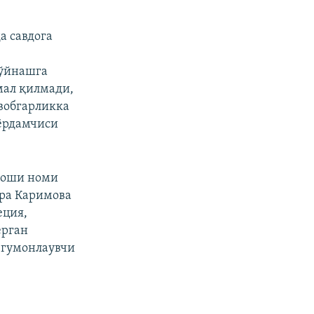
а савдога
 ўйнашга
мал қилмади,
вобгарликка
 ёрдамчиси
доши номи
ора Каримова
еция,
ерган
 гумонлаувчи