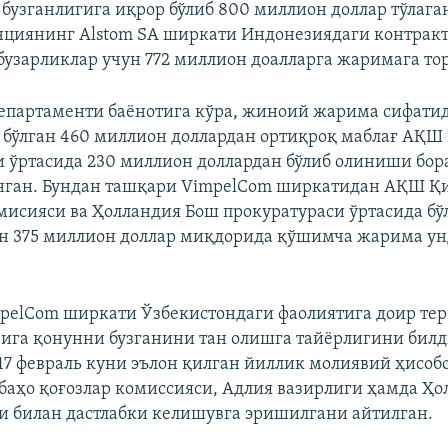
бузганлигига иқрор бўлиб 800 миллион доллар тўлаган
нциянинг Alstom SA ширкати Индонезиядаги контрак
бузарликлар учун 772 миллион доалларга жаримага тор
партаменти баёнотига кўра, жиноий жарима сифати
 бўлган 460 миллион доллардан ортиқроқ маблағ АҚШ
 ўртасида 230 миллион доллардан бўлиб олиниши бор
нган. Бундан ташқари VimpelCom ширкатидан АҚШ Қ
мисияси ва Ҳолландия Бош прокуратураси ўртасида б
ан 375 миллион доллар миқдорида қўшимча жарима у
pelCom ширкати Ўзбекистондаги фаолиятига доир те
ига қонунни бузганини тан олишга тайёрлигини билд
7 февраль куни эълон қилган йиллик молиявий ҳисобо
ҳо қоғозлар комиссияси, Адлия вазирлиги ҳамда Ҳо
и билан дастлабки келишувга эришилгани айтилган.