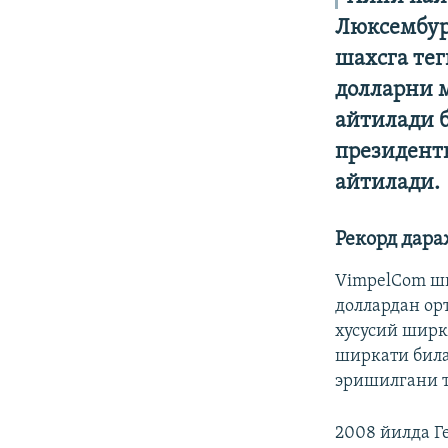
Люксембур
шахсга те
долларни 
айтилади 
президент
айтилади.​
Рекорд дар
VimpelCom ши
доллардан ор
хусусий ширк
ширкати била
эришилгани т
2008 йилда 