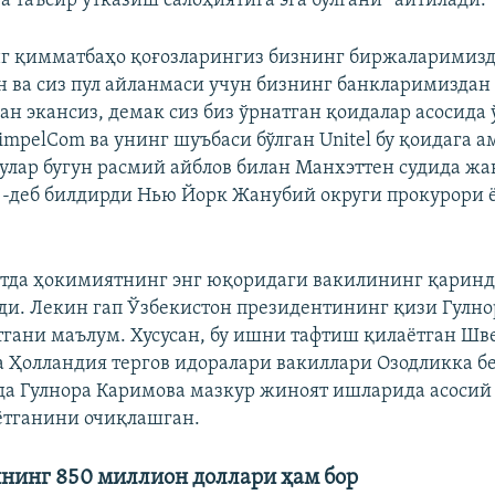
а таъсир ўтказиш салоҳиятига эга бўлгани” айтилади.
нг қимматбаҳо қоғозларингиз бизнинг биржаларимизд
н ва сиз пул айланмаси учун бизнинг банкларимиздан
ан экансиз, демак сиз биз ўрнатган қоидалар асосида
impelCom ва унинг шуъбаси бўлган Unitel бу қоидага а
улар бугун расмий айблов билан Манхэттен судида жа
 -деб билдирди Нью Йорк Жанубий округи прокурори
отда ҳокимиятнинг энг юқоридаги вакилининг қарин
и. Лекин гап Ўзбекистон президентининг қизи Гулн
тгани маълум. Хусусан, бу ишни тафтиш қилаётган Шв
 Ҳолландия тергов идоралари вакиллари Озодликка б
а Гулнора Каримова мазкур жиноят ишларида асосий
ётганини очиқлашган.
нинг 850 миллион доллари ҳам бор