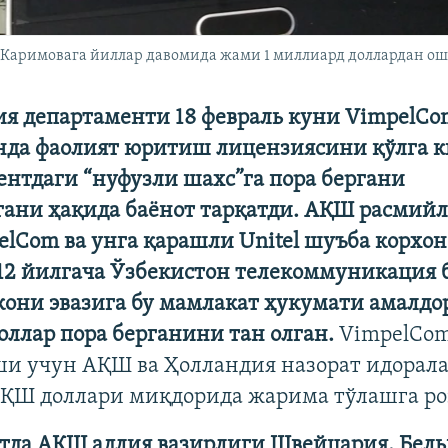
а Каримовага йиллар давомида жами 1 миллиард доллардан ош
я департаменти 18 февраль куни VimpelC
нда фаолият юритиш лицензиясини қўлга 
нтдаги “нуфузли шахс”га пора бергани
гани ҳақида баёнот тарқатди. АҚШ расмий
elCom ва унга қарашли Unitel шуъба корхо
12 йилгача Ўзбекистон телекоммуникация 
они эвазига бу мамлакат ҳукумати амалдор
ллар пора берганини тан олган.
VimpelCom
и учун АҚШ ва Ҳолландия назорат идорала
ҚШ доллари миқдорида жарима тўлашга ро
тда АҚШ адлия вазирлиги Швейцария, Бель