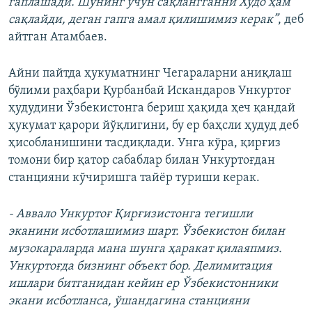
гаплашади. Шунинг учун сақлангганни Худо ҳам
сақлайди, деган гапга амал қилишимиз керак”
, деб
айтган Атамбаев.
Айни пайтда ҳукуматнинг Чегараларни аниқлаш
бўлими раҳбари Қурбанбай Искандаров Ункуртоғ
ҳудудини Ўзбекистонга бериш ҳақида ҳеч қандай
ҳукумат қарори йўқлигини, бу ер баҳсли ҳудуд деб
ҳисобланишини тасдиқлади. Унга кўра, қирғиз
томони бир қатор сабаблар билан Ункуртоғдан
станцияни кўчиришга тайёр туриши керак.
- Аввало Ункуртоғ Қирғизистонга тегишли
эканини исботлашимиз шарт. Ўзбекистон билан
музокараларда мана шунга ҳаракат қилаяпмиз.
Ункуртоғда бизнинг объект бор. Делимитация
ишлари битганидан кейин ер Ўзбекистонники
экани исботланса, ўшандагина станцияни