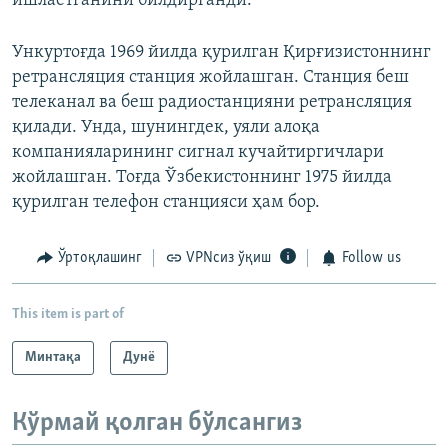
ишлаётганини билдирганди.
Ункуртоғда 1969 йилда қурилган Қирғизистоннинг
ретрансляция станция жойлашган. Станция беш
телеканал ва беш радиостанцияни ретрансляция
қилади. Унда, шунингдек, уяли алоқа
компанияларининг сигнал кучайтиргичлари
жойлашган. Тоғда Ўзбекистоннинг 1975 йилда
қурилган телефон станцияси ҳам бор.
Ўртоқлашинг
VPNсиз ўқиш
Follow us
This item is part of
Минтақа
Дунë
Кўрмай қолган бўлсангиз