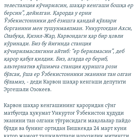
телестанция кўчирилсин, шаҳар кенгаши бошқа ер
берсин”, дейилган. Қарорда у ерни
Ўзбекистонники деб ёзишга қандай қўллари
борганини мен тушунмаяпман. Ункуртоғдан Ахси,
Олабуқа, Қизил-Жар, Карвондаги ҳар бир ҳовли
кўринади. Биз бу йиғинда станция
кўчирилмаслигини айтиб: “ер берилмасин”, деб
қарор қабул қилдик. Биз, агарда ер бериб,
альтернатив қўшимча станция қуришга рози
бўлсак, ўша ер Ўзбекистонники эканини тан олган
бўламиз,
- деди Карвон шаҳар кенгаши депутати
Эргешали Озокеев.
Карвон шаҳар кенгашининг қароридан сўнг
матбуотда ҳукумат Ункуртоғ Ўзбекистон ҳудуди
эканини тан олгани тўғрисидаги мақолалар пайдо
бўлди ва бунинг ортидан Бишкекда 24 март куни
қатор жамоат ташкилотлари норозилик митингги