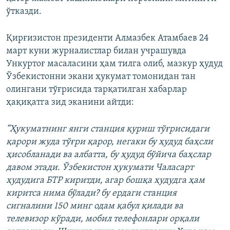
ўтказди.
Қирғизистон президенти Алмазбек Атамбаев 24
март куни журналистлар билан учрашувда
Ункуртоғ масаласини ҳам тилга олиб, мазкур ҳудуд
Ўзбекистонни экани ҳукумат томонидан тан
олингани тўғрисида тарқатилган хабарлар
ҳақиқатга зид эканини айтди:
“Ҳукуматнинг янги станция қуриш тўғрисидаги
қарори жуда тўғри қарор, негаки бу ҳудуд баҳсли
ҳисобланади ва албатта, бу ҳудуд бўйича баҳслар
давом этади. Ўзбекистон ҳукумати Чаласарт
ҳудудига БТР киритди, агар бошқа ҳудудга ҳам
киритса нима бўлади? бу ердаги станция
сигналини 150 минг одам қабул қилади ва
телевизор кўради, мобил телефонлари орқали