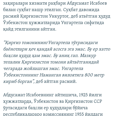
заҳиралари хизмати раҳбари Абдусамат Исабоев
билан суҳбат нашр этилган. Суҳбат давомида
расмий Қирғизистон Ункуртоғ, деб атаётган ҳудуд
Ўзбекистон ҳужжатларида Унгартепа сифатида
қайд этилганини айтган.
“Қирғиз томонинингУнгартепа тўғрисидаги
баёнотлари ҳеч қандай асосга эга эмас. Бу ер хатто
баҳсли ҳудуд ҳам эмас. Бу аниқ гап. Мазкур
тепалик Қирғизистон томони айтаётганидай
чегарада жойлашган эмас. Унгартепа
Ўзбекистоннинг Наманган вилоятига 800 метр
кириб борган”,
деб айтган расмий.
Абдусамат Исабоевнинг айтишича, 1925 йилги
ҳужжатларда, Ўзбекистон ва Қирғизистон ССР
ўртасидаги баҳсли ер ҳудудлари бўйича
республикалараро комиссиянинг 1955 йилдаги