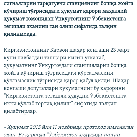
сигналларни тарқатувчи станциянинг бошқа жойга
кўчириш тўғрисидаги ҳукумат қарори маҳаллий
ҳукумат томонидан Ункуртоғнинг Ўзбекистонга
тегишли эканини тан олиш сифатида талқин
қилинмоқда.
Қирғизистоннинг Карвон шаҳар кенгаши 23 март
куни навбатдан ташқари йиғин ўтказиб,
ҳукуматнинг Ункуртоғдаги станцияларни бошқа
жойга кўчириш тўғрисидаги кўрсатмасини
қўлламаслик тўғрисида қарор қабул қилди. Шаҳар
кенгаши депутатлари ҳукуматнинг бу қарорини
“Қирғизистонга тегишли ҳудудни Ўзбекистонгга
икки қўллаб тортиқ қилиш” сифатида талқин
қилаётирлар.
- Ҳукумат 2015 йил 11 ноябрида протокол имзолаган
экан. Бу қарорда “Ўзбекистон ҳудудида турган