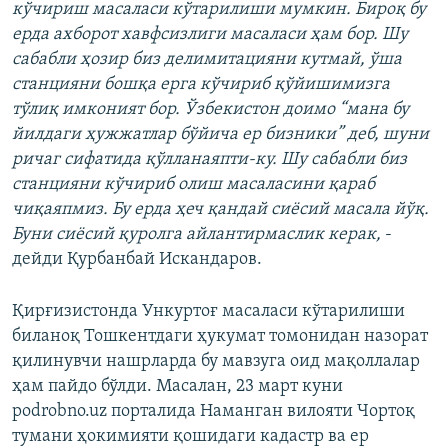
кўчириш масаласи кўтарилиши мумкин. Бироқ бу
ерда ахборот хавфсизлиги масаласи ҳам бор. Шу
сабабли ҳозир биз делимитацияни кутмай, ўша
станцияни бошқа ерга кўчириб қўйишимизга
тўлиқ имконият бор. Ўзбекистон доимо “мана бу
йилдаги ҳужжатлар бўйича ер бизники” деб, шуни
ричаг сифатида қўлланаяпти-ку. Шу сабабли биз
станцияни кўчириб олиш масаласини қараб
чиқаяпмиз. Бу ерда ҳеч қандай сиёсий масала йўқ.
Буни сиёсий қуролга айлантирмаслик керак,
-
дейди Қурбанбай Искандаров.
Қирғизистонда Ункуртоғ масаласи кўтарилиши
биланоқ Тошкентдаги ҳукумат томонидан назорат
қилинувчи нашрларда бу мавзуга оид мақоллалар
ҳам пайдо бўлди. Масалан, 23 март куни
podrobno.uz порталида Наманган вилояти Чортоқ
тумани ҳокимияти қошидаги кадастр ва ер