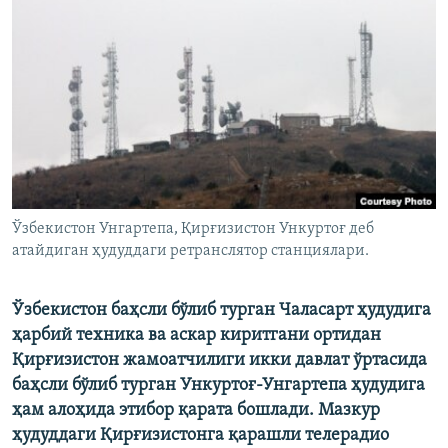
Ўзбекистон Унгартепа, Қирғизистон Ункуртоғ деб
атайдиган ҳудуддаги ретранслятор станциялари.
Ўзбекистон баҳсли бўлиб турган Чаласарт ҳудудига
ҳарбий техника ва аскар киритгани ортидан
Қирғизистон жамоатчилиги икки давлат ўртасида
баҳсли бўлиб турган Ункуртоғ-Унгартепа ҳудудига
ҳам алоҳида этибор қарата бошлади. Мазкур
ҳудуддаги Қирғизистонга қарашли телерадио