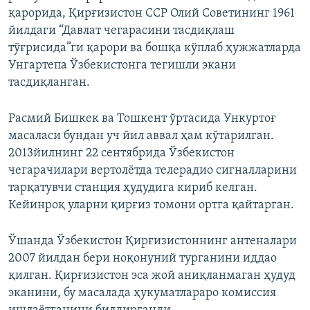
қарорида, Қирғизистон ССР Олий Советининг 1961
йилдаги “Давлат чегарасини тасдиқлаш
тўғрисида”ги қарори ва бошқа кўплаб ҳужжатларда
Унгартепа Ўзбекистонга тегишли экани
тасдиқланган.
Расмий Бишкек ва Тошкент ўртасида Ункуртоғ
масаласи бундан уч йил аввал ҳам кўтарилган.
2013йилнинг 22 сентябрида Ўзбекистон
чегарачилари вертолётда телерадио сигналларини
тарқатувчи станция ҳудудига кириб келган.
Кейинроқ уларни қирғиз томони ортга қайтарган.
Ўшанда Ўзбекистон Қирғизистоннинг антеналари
2007 йилдан бери ноқонуний турганини иддао
қилган. Қирғизистон эса жой аниқланмаган ҳудуд
эканини, бу масалада ҳукуматлараро комиссия