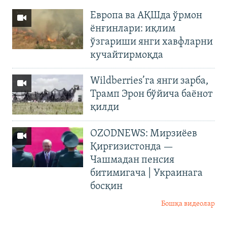
Европа ва АҚШда ўрмон
ёнғинлари: иқлим
ўзгариши янги хавфларни
кучайтирмоқда
Wildberries’га янги зарба,
Трамп Эрон бўйича баёнот
қилди
OZODNEWS: Мирзиёев
Қирғизистонда —
Чашмадан пенсия
битимигача | Украинага
босқин
Бошқа видеолар