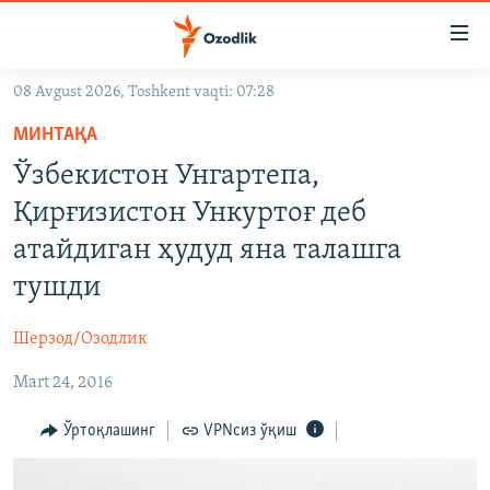
Линклар
Бош
мавзуларга
08 Avgust 2026, Toshkent vaqti: 07:28
ўтинг
OZODLIK SURISHTIRUVLARI
Асосий
МИНТАҚА
OZODVIDEO
навигацияга
Ўзбекистон Унгартепа,
ўтинг
OZODARXIV
Қирғизистон Ункуртоғ деб
Қидиришга
ўтинг
атайдиган ҳудуд яна талашга
На русском
тушди
ИЖТИМОИЙ ТАРМОҚЛАР
Шерзод/Озодлик
Mart 24, 2016
Ўртоқлашинг
VPNсиз ўқиш
Озодлик бошқа тилларда