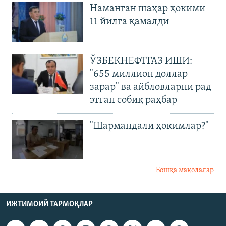
Наманган шаҳар ҳокими
11 йилга қамалди
ЎЗБЕКНЕФТГАЗ ИШИ:
"655 миллион доллар
зарар" ва айбловларни рад
этган собиқ раҳбар
"Шармандали ҳокимлар?"
Бошқа мақолалар
ИЖТИМОИЙ ТАРМОҚЛАР