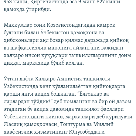
953 киши, Қирғизистонда эса 9 минг 827 киши
қамоқда ўтирибди.
Маҳкумлар сони Қозоғистондагидан камроқ
бўлгани билан Ўзбекистон қамоқхона ва
ҳибсхоналари ақл бовар қилмас даражада қийноқ
ва шафқатсизлик маконига айлангани важидан
халқаро инсон ҳуқуқлари ташкилотларининг доим
диққат марказида бўлиб келган.
Ўтган ҳафта Халқаро Амнистия ташкилоти
Ўзбекистонда кенг қўлланилаëтган қийноқларга
қарши янги акция бошлаган. “Ëлғонлар ва
сирлардан тўйдик!” деб номланган ва бир ой давом
этадиган бу акция давомида ташкилот фаоллари
Ўзбекистондаги қийноқ марказлари деб кўрилувчи
Жаслиқ қамоқхонаси¸ Тоштурма ва Миллий
хавфсизлик хизматининг Юнусободдаги