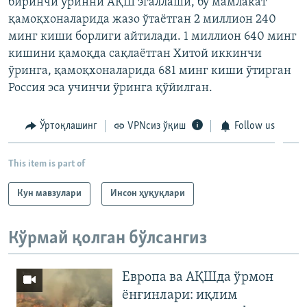
биринчи ўринни АҚШ эгаллаши, бу мамлакат
қамоқхоналарида жазо ўтаётган 2 миллион 240
минг киши борлиги айтилади. 1 миллион 640 минг
кишини қамоқда сақлаётган Хитой иккинчи
ўринга, қамоқхоналарида 681 минг киши ўтирган
Россия эса учинчи ўринга қўйилган.
Ўртоқлашинг
VPNсиз ўқиш
Follow us
This item is part of
Кун мавзулари
Инсон ҳуқуқлари
Кўрмай қолган бўлсангиз
Европа ва АҚШда ўрмон
ёнғинлари: иқлим