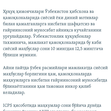
Ҳуқуқ ҳимоячилари Ўзбекистон ҳибсхона ва
қамоқхоналарида сиёсий ёки диний мотивлар
билан қамалганларга нисбатан шафқатсиз ва
ғайриинсоний муносабат айниқса кучайганини
урғулайдилар. Ўзбекистонлик ҳуқуқбонлар
тахминича, мамлакат қамоқхоналарида бу каби
сиёсий маҳбуслар сони 10 мингдан 12,5 минггача
бўлиши мумкин.
Айни пайтда ўзбек расмийлари мамлакатда сиёсий
маҳбуслар борлигини ҳам, қамоқхоналарда
маҳкумларга нисбатан ғайриинсоний муносабатда
бўлинаётганини ҳам тамоман инкор қилиб
келадилар.
ICPS ҳисоботида маҳкумлар сони бўйича дунёда