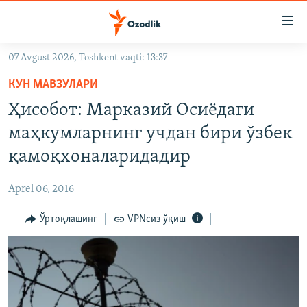
Линклар
Бош
мавзуларга
07 Avgust 2026, Toshkent vaqti: 13:37
ўтинг
OZODLIK SURISHTIRUVLARI
Асосий
КУН МАВЗУЛАРИ
OZODVIDEO
навигацияга
Ҳисобот: Марказий Осиёдаги
ўтинг
OZODARXIV
маҳкумларнинг учдан бири ўзбек
Қидиришга
ўтинг
қамоқхоналаридадир
На русском
Aprel 06, 2016
ИЖТИМОИЙ ТАРМОҚЛАР
Ўртоқлашинг
VPNсиз ўқиш
Озодлик бошқа тилларда