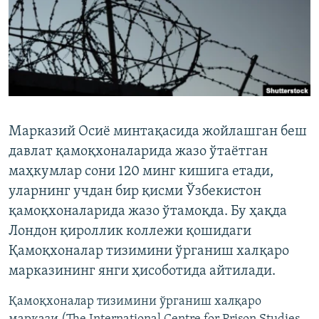
Марказий Осиё минтақасида жойлашган беш
давлат қамоқхоналарида жазо ўтаётган
маҳкумлар сони 120 минг кишига етади,
уларнинг учдан бир қисми Ўзбекистон
қамоқхоналарида жазо ўтамоқда. Бу ҳақда
Лондон қироллик коллежи қошидаги
Қамоқхоналар тизимини ўрганиш халқаро
марказининг янги ҳисоботида айтилади.
Қамоқхоналар тизимини ўрганиш халқаро