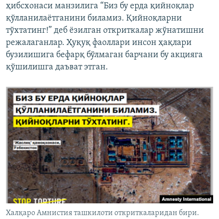
ҳибсхонаси манзилига “Биз бу ерда қийноқлар
қўлланилаëтганини биламиз. Қийноқларни
тўхтатинг!” деб ëзилган откриткалар жўнатишни
режалаганлар. Ҳуқуқ фаоллари инсон ҳақлари
бузилишига бефарқ бўлмаган барчани бу акцияга
қўшилишга даъват этган.
Халқаро Амнистия ташкилоти откриткаларидан бири.