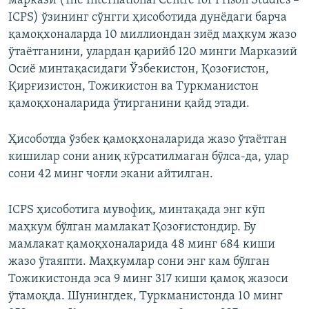
маркази (The International Centre for Prison Studies –
ICPS) ўзининг сўнгги ҳисоботида дунёдаги барча
қамоқхоналарда 10 миллиондан зиёд маҳкум жазо
ўтаётганини, улардан қарийб 120 минги Марказий
Осиё минтақасидаги Ўзбекистон, Қозоғистон,
Қирғизистон, Тожикистон ва Туркманистон
қамоқхоналарида ўтирганини қайд этади.
Ҳисоботда ўзбек қамоқхоналарида жазо ўтаётган
кишилар сони аниқ кўрсатилмаган бўлса-да, улар
сони 42 минг чоғли экани айтилган.
ICPS ҳисоботига мувофиқ, минтақада энг кўп
маҳкум бўлган мамлакат Қозоғистондир. Бу
мамлакат қамоқхоналарида 48 минг 684 киши
жазо ўтаяпти. Маҳкумлар сони энг кам бўлган
Тожикистонда эса 9 минг 317 киши қамоқ жазоси
ўтамоқда. Шунингдек, Туркманистонда 10 минг