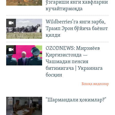
ўзгариши янги хавфларни
кучайтирмоқда
Wildberries’га янги зарба,
Трамп Эрон бўйича баёнот
қилди
OZODNEWS: Мирзиёев
Қирғизистонда —
Чашмадан пенсия
битимигача | Украинага
босқин
Бошқа видеолар
"Шармандали ҳокимлар?"