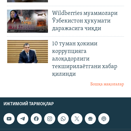
Wildberries муаммолари
Ўзбекистон ҳукумати
даражасига чиқди
10 туман ҳокими
коррупцияга
алоқадорлиги
текширилаётгани хабар
қилинди
Бошқа мақолалар
ИЖТИМОИЙ ТАРМОҚЛАР