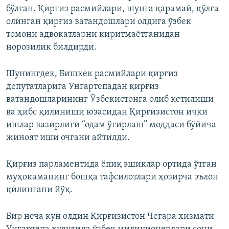
бўлган. Қирғиз расмийлари, шунга қарамай, қўлга
олинган қирғиз ватандошлари олдига ўзбек
томони адвокатларни киритмаётганидан
норозилик билдирди.
Шунингдек, Бишкек расмийлари қирғиз
депутатларига Унгартепадан қирғиз
ватандошларининг Ўзбекистонга олиб кетилиши
ва ҳибс қилиниши юзасидан Қирғизистон ички
ишлар вазирлиги “одам ўғирлаш” моддаси бўйича
жиноят иши очгани айтилди.
Қирғиз парламентида ёпиқ эшиклар ортида ўтган
муҳокаманинг бошқа тафсилотлари ҳозирча эълон
қилингани йўқ.
Бир неча кун олдин Қирғизистон Чегара хизмати