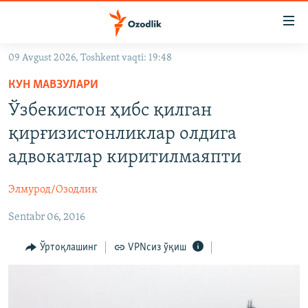
Линклар
Бош
мавзуларга
09 Avgust 2026, Toshkent vaqti: 19:48
ўтинг
OZODLIK SURISHTIRUVLARI
Асосий
КУН МАВЗУЛАРИ
OZODVIDEO
навигацияга
Ўзбекистон ҳибс қилган
ўтинг
OZODARXIV
қирғизистонликлар олдига
Қидиришга
ўтинг
адвокатлар киритилмаяпти
На русском
Элмурод/Озодлик
ИЖТИМОИЙ ТАРМОҚЛАР
Sentabr 06, 2016
Ўртоқлашинг
VPNсиз ўқиш
Озодлик бошқа тилларда