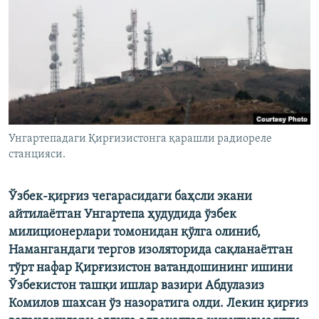
Унгартепадаги Қирғизистонга қарашли радиореле
станцияси.
Ўзбек-қирғиз чегарасидаги баҳсли экани
айтилаётган Унгартепа ҳудудида ўзбек
милиционерлари томонидан қўлга олиниб,
Намангандаги тергов изоляторида сақланаётган
тўрт нафар Қирғизистон ватандошининг ишини
Ўзбекистон ташқи ишлар вазири Абдулазиз
Комилов шахсан ўз назоратига олди. Лекин қирғиз