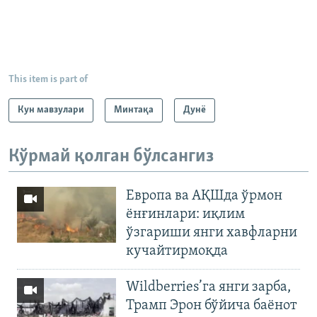
This item is part of
Кун мавзулари
Минтақа
Дунë
Кўрмай қолган бўлсангиз
Европа ва АҚШда ўрмон
ёнғинлари: иқлим
ўзгариши янги хавфларни
кучайтирмоқда
Wildberries’га янги зарба,
Трамп Эрон бўйича баёнот