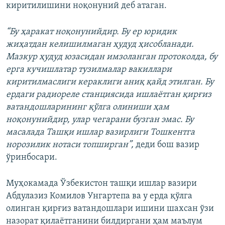
киритилишини ноқонуний деб атаган.
“Бу ҳаракат ноқонунийдир. Бу ер юридик
жиҳатдан келишилмаган ҳудуд ҳисобланади.
Мазкур ҳудуд юзасидан имзоланган протоколда, бу
ерга кучишлатар тузилмалар вакиллари
киритилмаслиги кераклиги аниқ қайд этилган. Бу
ердаги радиореле станциясида ишлаётган қирғиз
ватандошларининг қўлга олиниши ҳам
ноқонунийдир, улар чегарани бузган эмас. Бу
масалада Ташқи ишлар вазирлиги Тошкентга
норозилик нотаси топширган”,
деди бош вазир
ўринбосари.
Муҳокамада Ўзбекистон ташқи ишлар вазири
Абдулазиз Комилов Унгартепа ва у ерда қўлга
олинган қирғиз ватандошлари ишини шахсан ўзи
назорат қилаётганини билдиргани ҳам маълум