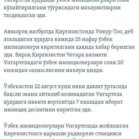
Унгартепа ҳудудида ўзбек милиционерлари сони
кўпайтирилгани тўғрисидаги маълумотларни
тасдиқлаган эди.
Аввалроқ матбуотда Қирғизистонда Ункур-Тоо, деб
аталадиган ҳудудга камида 25 нафар ўзбек
милиционери киритилгани ҳақида хабар берилган
эди. Бироқ Қирғизистон Чегара хизмати
Унгартепадаги ўзбек милиционерлари сони 20
кишидан ошмаслигини маълум қилди.
Ўзбекистон 22 август куни икки давлат ўртасида
баҳсли экани айтилиб келинадиган Унгартепа
ҳудудига иккита вертолётда 7 кишидан иборат
милиция десантини киритган эди.
Ўзбек милиционерлари Унгартепада жойлашган
Қирғизистонга қарашли радиореле станцияси