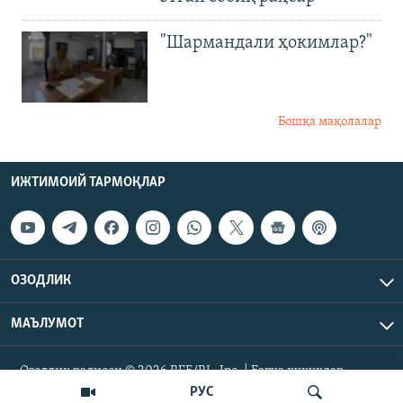
"Шармандали ҳокимлар?"
Бошқа мақолалар
ИЖТИМОИЙ ТАРМОҚЛАР
ОЗОДЛИК
МАЪЛУМОТ
Озодлик радиоси © 2026 RFE/RL, Inc. | Барча ҳуқуқлар
ҳимояланган.
РУС