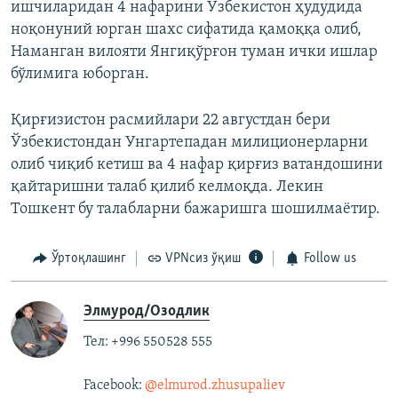
ишчиларидан 4 нафарини Ўзбекистон ҳудудида
ноқонуний юрган шахс сифатида қамоққа олиб,
Наманган вилояти Янгиқўрғон туман ички ишлар
бўлимига юборган.
Қирғизистон расмийлари 22 августдан бери
Ўзбекистондан Унгартепадан милиционерларни
олиб чиқиб кетиш ва 4 нафар қирғиз ватандошини
қайтаришни талаб қилиб келмоқда. Лекин
Тошкент бу талабларни бажаришга шошилмаётир.
Ўртоқлашинг
VPNсиз ўқиш
Follow us
Элмурод/Озодлик
Тел: +996 550528 555
Facebook:
@elmurod.zhusupaliev