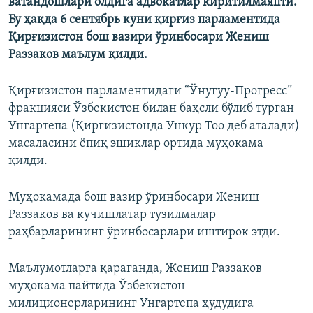
ватандошлари олдига адвокатлар киритилмаяпти.
Бу ҳақда 6 сентябрь куни қирғиз парламентида
Қирғизистон бош вазири ўринбосари Жениш
Раззаков маълум қилди.
Қирғизистон парламентидаги “Ўнугуу-Прогресс”
фракцияси Ўзбекистон билан баҳсли бўлиб турган
Унгартепа (Қирғизистонда Ункур Тоо деб аталади)
масаласини ёпиқ эшиклар ортида муҳокама
қилди.
Муҳокамада бош вазир ўринбосари Жениш
Раззаков ва кучишлатар тузилмалар
раҳбарларининг ўринбосарлари иштирок этди.
Маълумотларга қараганда, Жениш Раззаков
муҳокама пайтида Ўзбекистон
милиционерларининг Унгартепа ҳудудига