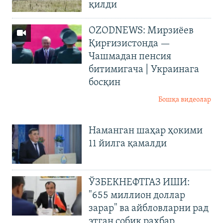
қилди
OZODNEWS: Мирзиёев
Қирғизистонда —
Чашмадан пенсия
битимигача | Украинага
босқин
Бошқа видеолар
Наманган шаҳар ҳокими
11 йилга қамалди
ЎЗБЕКНЕФТГАЗ ИШИ:
"655 миллион доллар
зарар" ва айбловларни рад
этган собиқ раҳбар