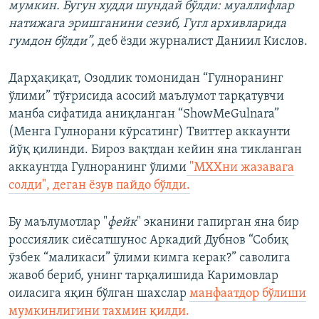
мумкин. Бугун худди шундай бўлди: муаллифлар
натижага эришганини сезиб, Гугл архивларида
гумдон бўлди”,
деб ёзди журналист Даниил Кислов.
Дарҳақиқат, Озодлик томонидан “Гулноранинг
ўлими” тўғрисида асосий маълумот тарқатувчи
манба сифатида аниқланган “ShowMeGulnara”
(Менга Гулнорани кўрсатинг) Твиттер аккаунти
йўқ қилинди. Бироз вақтдан кейин яна тикланган
аккаунтда Гулноранинг ўлими
"МХХни жазавага
солди", деган ёзув пайдо бўлди.
Бу маълумотлар "
фейк
" эканини гапирган яна бир
россиялик сиёсатшунос Аркадий Дубнов “Собиқ
ўзбек “маликаси” ўлими кимга керак?” саволига
жавоб бериб, унинг тарқалишида Каримовлар
оиласига яқин бўлган шахслар
манфаатдор бўлиши
мумкинлигини тахмин қилди.