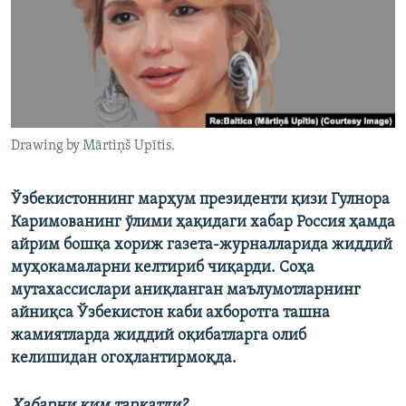
Drawing by Mārtiņš Upītis.
Ўзбекистоннинг марҳум президенти қизи Гулнора
Каримованинг ўлими ҳақидаги хабар Россия ҳамда
айрим бошқа хориж газета-журналларида жиддий
муҳокамаларни келтириб чиқарди. Соҳа
мутахассислари аниқланган маълумотларнинг
айниқса Ўзбекистон каби ахборотга ташна
жамиятларда жиддий оқибатларга олиб
келишидан огоҳлантирмоқда.
Хабарни ким тарқатди?