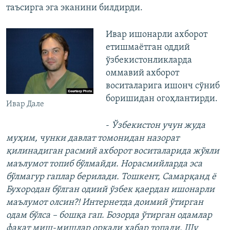
таъсирга эга эканини билдирди.
Ивар ишонарли ахборот
етишмаётган оддий
ўзбекистонликларда
оммавий ахборот
воситаларига ишонч сўниб
боришидан огоҳлантирди.
Ивар Дале
-
Ўзбекистон учун жуда
муҳим, чунки давлат томонидан назорат
қилинадиган расмий ахборот воситаларида жўяли
маълумот топиб бўлмайди. Норасмийларда эса
бўлмагур гаплар берилади. Тошкент, Самарқанд ё
Бухородан бўлган одиий ўзбек қаердан ишонарли
маълумот олсин?! Интернетда доимий ўтирган
одам бўлса – бошқа гап. Бозорда ўтирган одамлар
фақат миш-мишлар орқали хабар топади. Шу