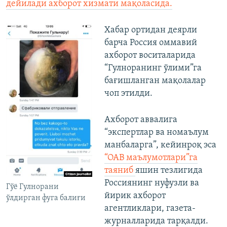
дейилади ахборот хизмати мақоласида.
Хабар ортидан деярли
барча Россия оммавий
ахборот воситаларида
“Гулноранинг ўлими”га
бағишланган мақолалар
чоп этилди.
Ахборот аввалига
“экспертлар ва номаълум
манбаларга”, кейинроқ эса
“ОАВ маълумотлари”га
таяниб
яшин тезлигида
Россиянинг нуфузли ва
Гўё Гулнорани
йирик ахборот
ўлдирган фуга балиғи
агентликлари, газета-
журналларида тарқалди.