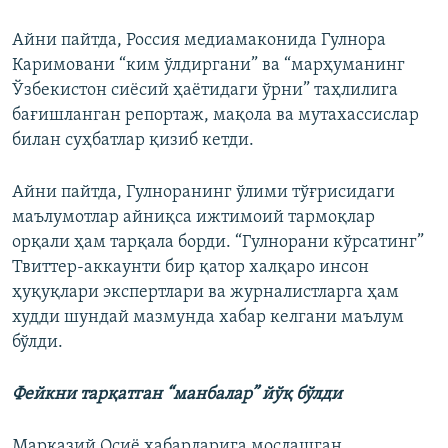
Айни пайтда, Россия медиамаконида Гулнора
Каримовани “ким ўлдиргани” ва “марҳуманинг
Ўзбекистон сиёсий ҳаётидаги ўрни” таҳлилига
бағишланган репортаж, мақола ва мутахассислар
билан суҳбатлар қизиб кетди.
Айни пайтда, Гулноранинг ўлими тўғрисидаги
маълумотлар айниқса ижтимоий тармоқлар
орқали ҳам тарқала борди. “Гулнорани кўрсатинг”
Твиттер-аккаунти бир қатор халқаро инсон
ҳуқуқлари экспертлари ва журналистларга ҳам
худди шундай мазмунда хабар келгани маълум
бўлди.
Фейкни тарқатган “манбалар” йўқ бўлди
Марказий Осиё хабарларига мослашган