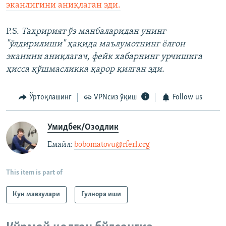
эканлигини аниқлаган эди.
P.S.
Таҳририят ўз манбаларидан унинг
"ўлдирилиши" ҳақида маълумотнинг ёлғон
эканини аниқлагач, фейк хабарнинг урчишига
ҳисса қўшмасликка қарор қилган эди.
Ўртоқлашинг
VPNсиз ўқиш
Follow us
Умидбек/Озодлик
Емайл: ​
bobomatovu@rferl.org
​
This item is part of
Кун мавзулари
Гулнора иши