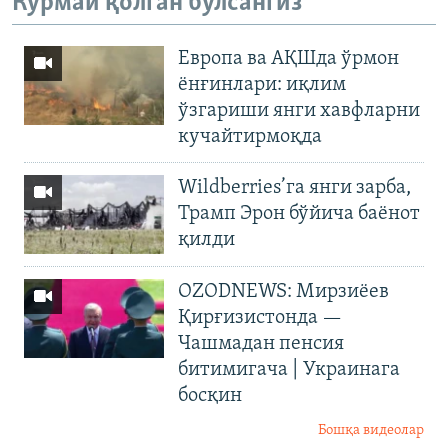
Кўрмай қолган бўлсангиз
Европа ва АҚШда ўрмон
ёнғинлари: иқлим
ўзгариши янги хавфларни
кучайтирмоқда
Wildberries’га янги зарба,
Трамп Эрон бўйича баёнот
қилди
OZODNEWS: Мирзиёев
Қирғизистонда —
Чашмадан пенсия
битимигача | Украинага
босқин
Бошқа видеолар