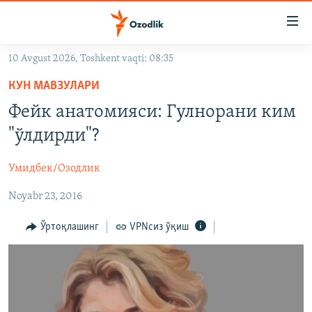
Линклар
Бош
мавзуларга
10 Avgust 2026, Toshkent vaqti: 08:35
ўтинг
OZODLIK SURISHTIRUVLARI
Асосий
КУН МАВЗУЛАРИ
OZODVIDEO
навигацияга
Фейк анатомияси: Гулнорани ким
ўтинг
OZODARXIV
"ўлдирди"?
Қидиришга
ўтинг
На русском
Умидбек/Озодлик
Noyabr 23, 2016
ИЖТИМОИЙ ТАРМОҚЛАР
Ўртоқлашинг
VPNсиз ўқиш
Озодлик бошқа тилларда