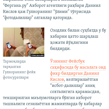
“Фергана.ру” Ахборот агентлиги раҳбари Даниил
Кислов ҳам Гулноранинг “ўлими” тўғрисида
“фотодалиллар” олганлар қаторида.
Озодлик билан суҳбатда у бу
хабарни ҳатто шарҳлаш
ҳожати йўқлигини
билдирди.
Ўзининг Фейсбук
Тармоқларда
тарқалган
саҳифасида бу масалага оид
Гулноранинг фейк
фикр билдирган Даниил
фотосуратлари
Кислов
, келтирилаётган
“исбот-далиллар” аниқ
сохталигига қарамасдан,
текширилган маълумотларга бўлган ахборот
ташналиги сезилаётган жамиятларда бу хабарлар