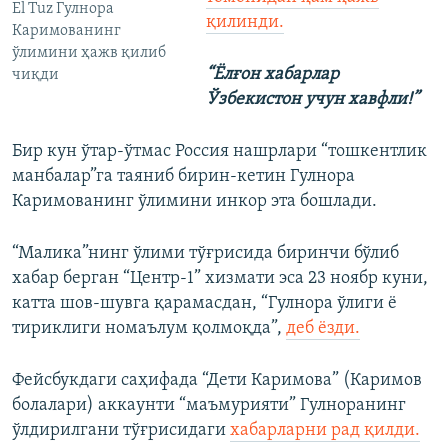
El Tuz Гулнора
қилинди.
Каримованинг
ўлимини ҳажв қилиб
“Ёлғон хабарлар
чиқди
Ўзбекистон учун хавфли!”
Бир кун ўтар-ўтмас Россия нашрлари “тошкентлик
манбалар”га таяниб бирин-кетин Гулнора
Каримованинг ўлимини инкор эта бошлади.
“Малика”нинг ўлими тўғрисида биринчи бўлиб
хабар берган “Центр-1” хизмати эса 23 ноябр куни,
катта шов-шувга қарамасдан, “Гулнора ўлиги ё
тириклиги номаълум қолмоқда”,
деб ёзди.
Фейсбукдаги саҳифада “Дети Каримова” (Каримов
болалари) аккаунти “маъмурияти” Гулноранинг
ўлдирилгани тўғрисидаги
хабарларни рад қилди.