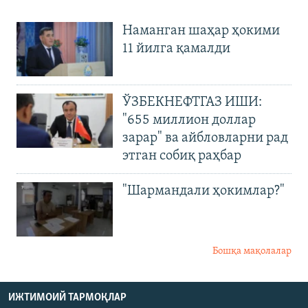
Наманган шаҳар ҳокими
11 йилга қамалди
ЎЗБЕКНЕФТГАЗ ИШИ:
"655 миллион доллар
зарар" ва айбловларни рад
этган собиқ раҳбар
"Шармандали ҳокимлар?"
Бошқа мақолалар
ИЖТИМОИЙ ТАРМОҚЛАР