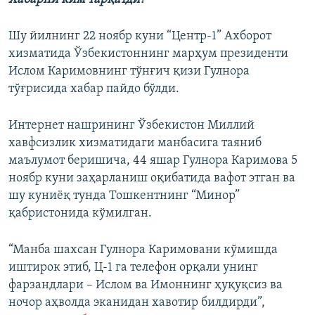
Шу йилнинг 22 ноябр куни “Центр-1” Ахборот
хизматида Ўзбекистоннинг марҳум президенти
Ислом Каримовнинг тўнғич қизи Гулнора
тўғрисида хабар пайдо бўлди.
Интернет нашрининг Ўзбекистон Миллий
хавфсизлик хизматидаги манбасига таяниб
маълумот беришича, 44 яшар Гулнора Каримова 5
ноябр куни заҳарланиш оқибатида вафот этган ва
шу куниёқ тунда Тошкентнинг “Минор”
қабристонида кўмилган.
“Манба шахсан Гулнора Каримовани кўмишда
иштирок этиб, Ц-1 га телефон орқали унинг
фарзандлари – Ислом ва Имоннинг ҳуқуқсиз ва
ночор аҳволда эканидан хавотир билдирди”,