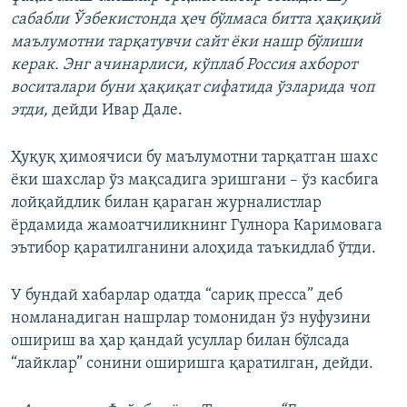
сабабли Ўзбекистонда ҳеч бўлмаса битта ҳақиқий
маълумотни тарқатувчи сайт ёки нашр бўлиши
керак. Энг ачинарлиси, кўплаб Россия ахборот
воситалари буни ҳақиқат сифатида ўзларида чоп
этди,
дейди Ивар Дале.
Ҳуқуқ ҳимоячиси бу маълумотни тарқатган шахс
ёки шахслар ўз мақсадига эришгани – ўз касбига
лойқайдлик билан қараган журналистлар
ёрдамида жамоатчиликнинг Гулнора Каримовага
эътибор қаратилганини алоҳида таъкидлаб ўтди.
У бундай хабарлар одатда “сариқ пресса” деб
номланадиган нашрлар томонидан ўз нуфузини
ошириш ва ҳар қандай усуллар билан бўлсада
“лайклар” сонини оширишга қаратилган, дейди.