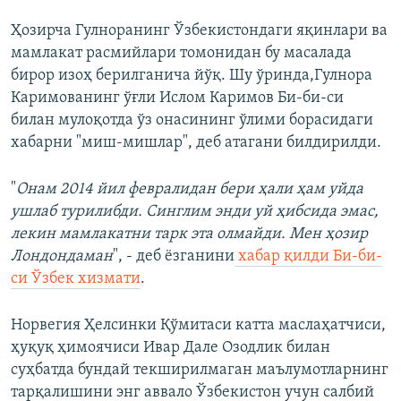
Ҳозирча Гулноранинг Ўзбекистондаги яқинлари ва
мамлакат расмийлари томонидан бу масалада
бирор изоҳ берилганича йўқ. Шу ўринда,Гулнора
Каримованинг ўғли Ислом Каримов Би-би-си
билан мулоқотда ўз онасининг ўлими борасидаги
хабарни "миш-мишлар", деб атагани билдирилди.
"
Онам 2014 йил февралидан бери ҳали ҳам уйда
ушлаб турилибди. Синглим энди уй ҳибсида эмас,
лекин мамлакатни тарк эта олмайди. Мен ҳозир
Лондондаман
", - деб ёзганини
хабар қилди Би-би-
си Ўзбек хизмати
.
Норвегия Ҳелсинки Қўмитаси катта маслаҳатчиси,
ҳуқуқ ҳимоячиси Ивар Дале Озодлик билан
суҳбатда бундай текширилмаган маълумотларнинг
тарқалишини энг аввало Ўзбекистон учун салбий