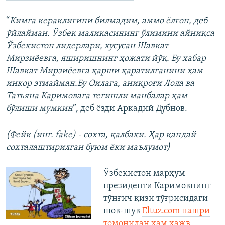
“
Кимга кераклигини билмадим, аммо ёлғон, деб
ўйлайман. Ўзбек маликасининг ўлимини айниқса
Ўзбекистон лидерлари, хусусан Шавкат
Мирзиёевга, яширишнинг ҳожати йўқ. Бу хабар
Шавкат Мирзиёевга қарши қаратилганини ҳам
инкор этмайман.Бу Оилага, аниқроғи Лола ва
Татьяна Каримовага тегишли манбалар ҳам
бўлиши мумкин
”, деб ёзди Аркадий Дубнов.​
(Фейк (инг. fake) - сохта, қалбаки. Ҳар қандай
сохталаштирилган буюм ёки маълумот)
Ўзбекистон марҳум
президенти Каримовнинг
тўнғич қизи тўғрисидаги
шов-шув
Eltuz.com нашри
томонидан ҳам ҳажв