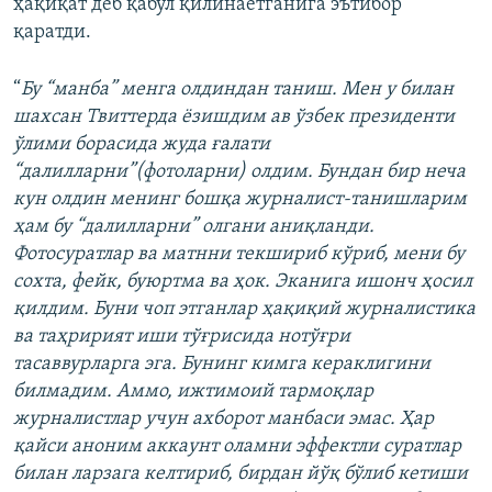
ҳақиқат деб қабул қилинаётганига эътибор
қаратди.
“
Бу “манба” менга олдиндан таниш. Мен у билан
шахсан Твиттерда ёзишдим ав ўзбек президенти
ўлими борасида жуда ғалати
“далилларни”(фотоларни) олдим. Бундан бир неча
кун олдин менинг бошқа журналист-танишларим
ҳам бу “далилларни” олгани аниқланди.
Фотосуратлар ва матнни текшириб кўриб, мени бу
сохта, фейк, буюртма ва ҳок. Эканига ишонч ҳосил
қилдим. Буни чоп этганлар ҳақиқий журналистика
ва таҳририят иши тўғрисида нотўғри
тасаввурларга эга. Бунинг кимга кераклигини
билмадим. Аммо, ижтимоий тармоқлар
журналистлар учун ахборот манбаси эмас. Ҳар
қайси аноним аккаунт оламни эффектли суратлар
билан ларзага келтириб, бирдан йўқ бўлиб кетиши