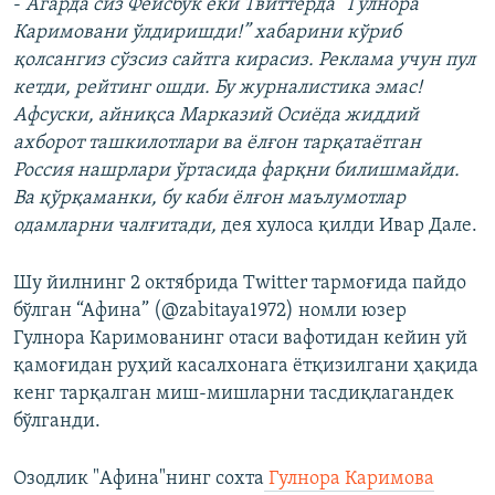
-
Агарда сиз Фейсбук ёки Твиттерда “Гулнора
Каримовани ўлдиришди!” хабарини кўриб
қолсангиз сўзсиз сайтга кирасиз. Реклама учун пул
кетди, рейтинг ошди. Бу журналистика эмас!
Афсуски, айниқса Марказий Осиёда жиддий
ахборот ташкилотлари ва ёлғон тарқатаётган
Россия нашрлари ўртасида фарқни билишмайди.
Ва қўрқаманки, бу каби ёлғон маълумотлар
одамларни чалғитади,
дея хулоса қилди Ивар Дале.
Шу йилнинг 2 октябрида Twitter тармоғида пайдо
бўлган “Афина” (@zabitaya1972) номли юзер
Гулнора Каримованинг отаси вафотидан кейин уй
қамоғидан руҳий касалхонага ётқизилгани ҳақида
кенг тарқалган миш-мишларни тасдиқлагандек
бўлганди.
Озодлик "Афина"нинг сохта
Гулнора Каримова