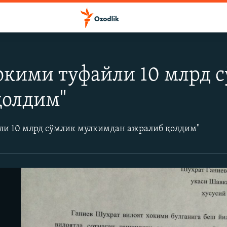
ҳокими туфайли 10 млрд 
қолдим"
йли 10 млрд сўмлик мулкимдан ажралиб қолдим"