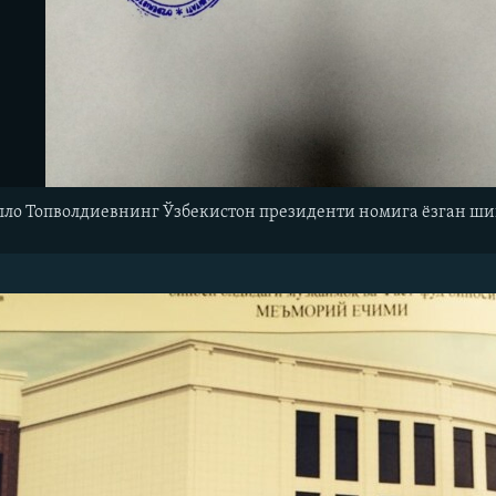
ло Топволдиевнинг Ўзбекистон президенти номига ëзган ши