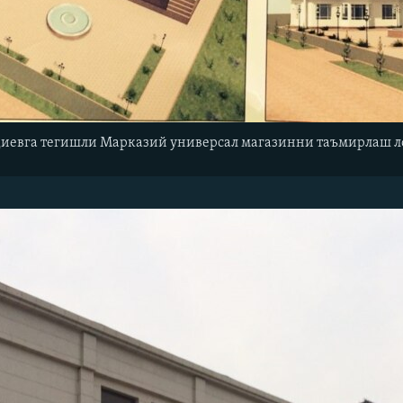
диевга тегишли Марказий универсал магазинни таъмирлаш 