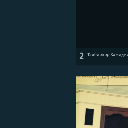
2
Тадбиркор Ҳамидил