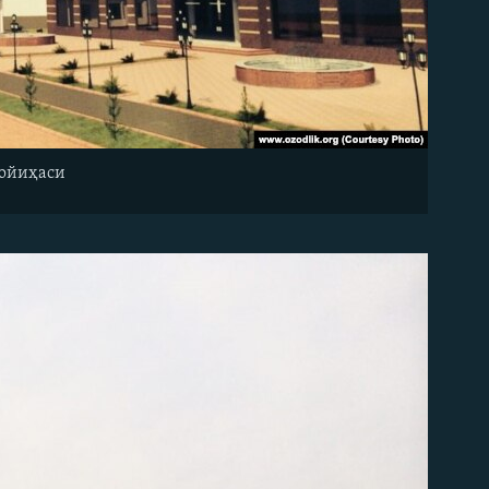
лойиҳаси