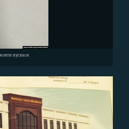
кояти нусхаси