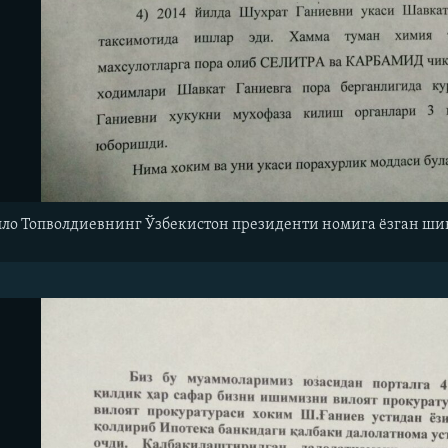
ло Топволдиевнинг Ўзбекистон президенти номига ëзган ши