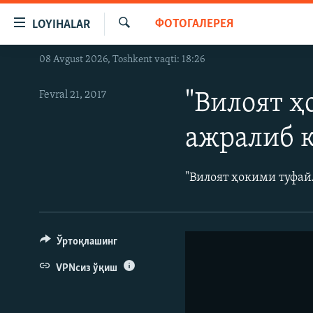
Линклар
ФОТОГАЛЕРЕЯ
LOYIHALAR
Бош
мавзуларга
Излаш
08 Avgust 2026, Toshkent vaqti: 18:26
OZODLIK SURISHTIRUVLARI
ўтинг
Асосий
OZODVIDEO
Fevral 21, 2017
"Вилоят 
навигацияга
OZODARXIV
ўтинг
ажралиб 
Қидиришга
ўтинг
"Вилоят ҳокими туфа
Ўртоқлашинг
VPNсиз ўқиш