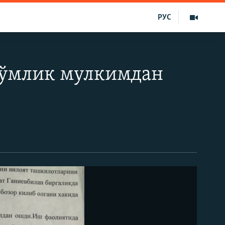
РУС
сўмлик мулкимдан