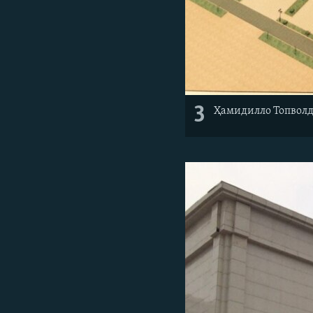
3
Ҳамидилло Топвол