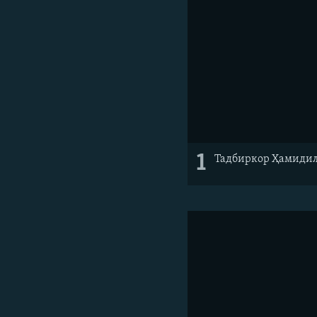
1
Тадбиркор Ҳамидил