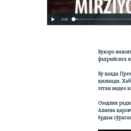
0:00
Бухоро вилоя
фахрийсига я
Бу ҳақда Пре
қилинди. Хаб
этган видео 
Озодлик ради
Алиева қаров
ёрдам сўраган