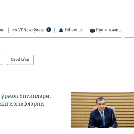
инг
VPNсиз ўқиш
Follow us
Принт қилиш
OzodTa'sir
 ўрмон ёнғинлари:
янги хавфларни