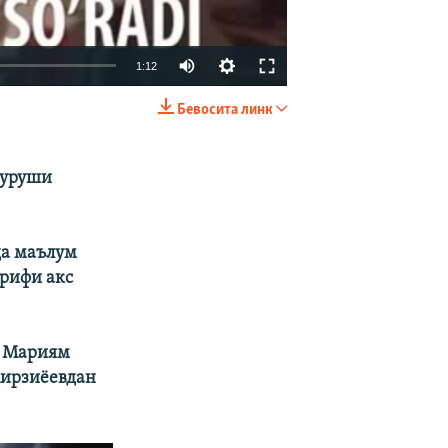
1:12
Бевосита линк
КИРИТИШ (EMBED)
УЛАШИШ
 уруши
да маълум
шрифи акс
р Мариям
Мирзиёевдан