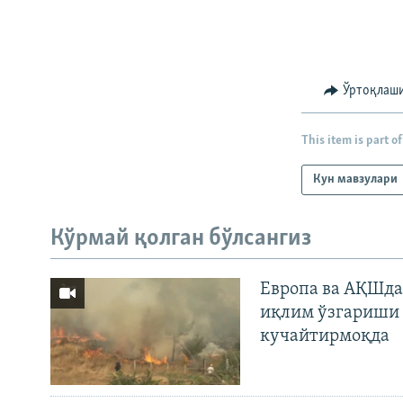
Ўртоқлаш
This item is part of
Кун мавзулари
Кўрмай қолган бўлсангиз
Европа ва АҚШда
иқлим ўзгариши 
кучайтирмоқда