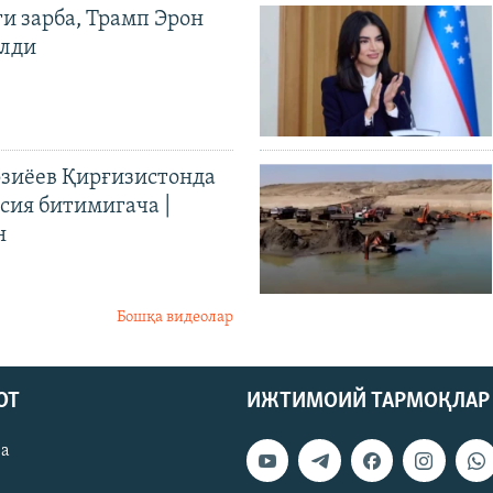
ги зарба, Трамп Эрон
илди
иёев Қирғизистонда
ия битимигача |
н
Бошқа видеолар
ОТ
ИЖТИМОИЙ ТАРМОҚЛАР
ва