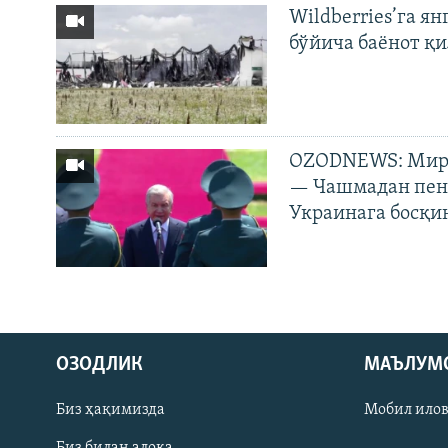
Wildberries’га ян
бўйича баёнот қ
OZODNEWS: Мирз
— Чашмадан пенс
Украинага босқи
На русском
ОЗОДЛИК
МАЪЛУМ
ИЖТИМОИЙ ТАРМОҚЛАР
Биз ҳақимизда
Мобил ило