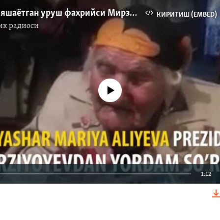
Вайронада яшаётган уруш фахрийси Мирзиёевдан ёрдам сўради
КИРИТИШ (EMBED)
ик радиоси
Айни дамда медиа-манба мавжуд эмас
1:12
КИРИТИШ (EMBED)