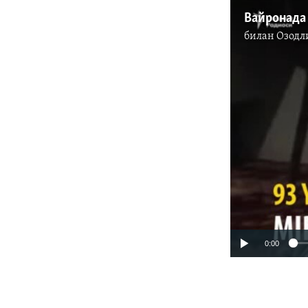
билан
Озодл
0:00