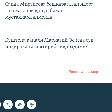
Саида Мирзиеёва бошқараётган идора
ваколатлари қонун билан
мустаҳкамланмоқда
Қўштепа канали Марказий Осиёда сув
инқирозини келтириб чиқарадими?
Бошқа мақолалар