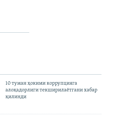
px
Кенглиги
10 туман ҳокими коррупцияга
алоқадорлиги текширилаётгани хабар
қилинди