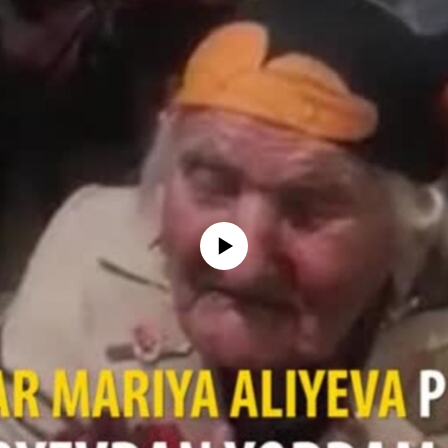
Айни дамда медиа-манба мавжуд эмас