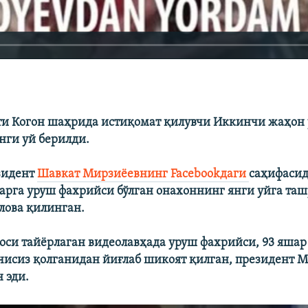
ти Когон шаҳрида истиқомат қилувчи Иккинчи жаҳон
нги уй берилди.
зидент
Шавкат Мирзиёевнинг Facebookдаги
саҳифаси
арга уруш фахрийси бўлган онахоннинг янги уйга та
илова қилинган.
оси тайёрлаган видеолавҳада уруш фахрийси, 93 яша
чисиз қолганидан йиғлаб шикоят қилган, президент 
 эди.