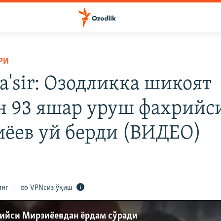
РИ
a'sir: Озодликка шикоят
н 93 яшар уруш фахрийс
ёев уй берди (ВИДЕО)
инг
VPNсиз ўқиш
рийси Мирзиёевдан ёрдам сўради