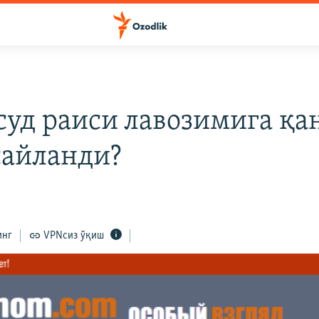
суд раиси лавозимига қа
сайланди?
инг
VPNсиз ўқиш