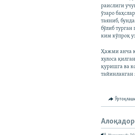
раислиги учу
ўзаро баҳсла
таяниб, бунд
бўлиб турган
ким кўпроқ уз
Ҳажми анча 
хулоса қилга
қуришга ва к
тайинланган я
Ўртоқлаш
Алоқадор