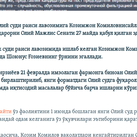
лий суди раиси лавозимига Козимжон Комиловнисай
қарорни Олий Мажлис Сенати 27 майда қабул қилган э
 суди раиси лавозимида ишлаб келган Козимжон Коми
да Шоюнус Ғозиевнинг ўрнини эгаллади.
рзиёев 21 февралда имзолаган фармонга биноан Олий 
 бирлаштирилиб, янги форматдаги Олий судга фуқаро
да иқтисодий масалалар бўйича барча ишларни кўри
сайти
ўз фаолиятини 1 июнда бошлаган янги Олий суд 
андай одам келганига ўз ўқувчилари эътиборини қара
аосича, Козим Комилов ваколатлари кенгайтирилган 