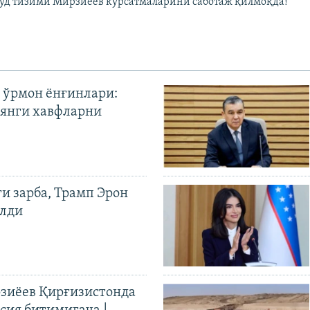
Суд тизими Мирзиëев кўрсатмаларини саботаж қилмоқда!"
 ўрмон ёнғинлари:
янги хавфларни
ги зарба, Трамп Эрон
илди
иёев Қирғизистонда