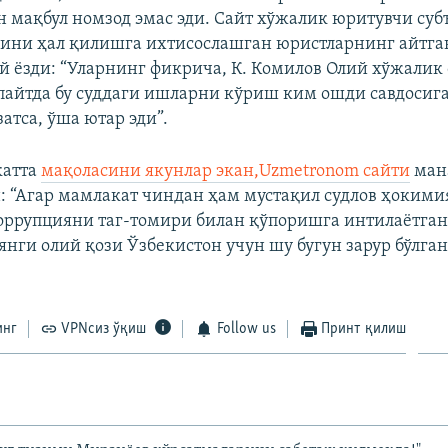
н мақбул номзод эмас эди. Сайт хўжалик юритувчи су
рини ҳал қилишга ихтисослашган юристларнинг айтга
ай ёзди: “Уларнинг фикрича, К. Комилов Олий хўжалик
 пайтда бу суддаги ишларни кўриш ким ошди савдосига
атса, ўша ютар эди”.
катта
мақоласини якунлар экан,Uzmetronom сайти
ман
н: “Агар мамлакат чиндан ҳам мустақил судлов ҳоким
оррупцияни таг-томири билан қўпоришга интилаётган 
нги олий қози Ўзбекистон учун шу бугун зарур бўлган
инг
VPNсиз ўқиш
Follow us
Принт қилиш