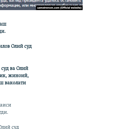
лаш
ди.
лов Олий суд
суд ва Олий
лик, жиноий,
ш ваколати
раиси
тди.
Олий суд