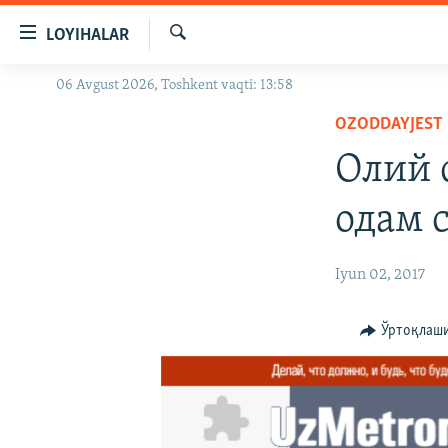
Линклар
LOYIHALAR
Бош
мавзуларга
Излаш
06 Avgust 2026, Toshkent vaqti: 13:58
OZODLIK SURISHTIRUVLARI
ўтинг
Асосий
OZODDAYJEST
OZODVIDEO
навигацияга
Олий 
OZODARXIV
ўтинг
Қидиришга
одам 
ўтинг
Iyun 02, 2017
Ўртоқлаш