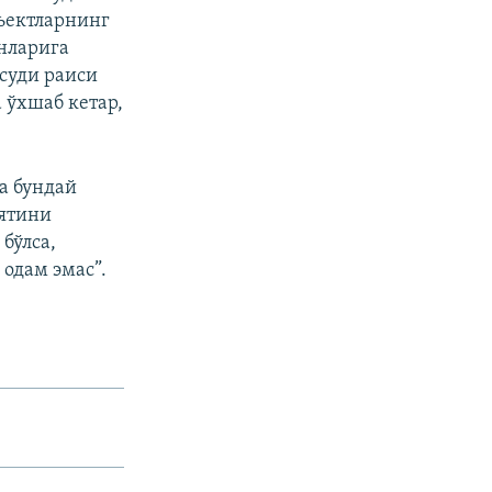
бъектларнинг
нларига
 суди раиси
 ўхшаб кетар,
а бундай
иятини
бўлса,
 одам эмас”.