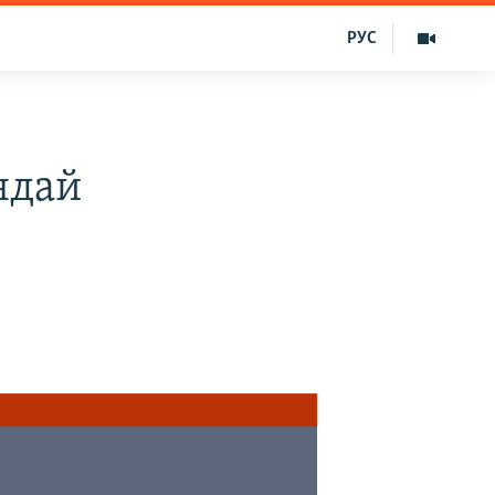
РУС
ндай