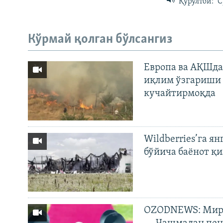
Қурултой: "
Кўрмай қолган бўлсангиз
Европа ва АҚШда
иқлим ўзгариши 
кучайтирмоқда
Wildberries’га ян
бўйича баёнот қ
OZODNEWS: Мирз