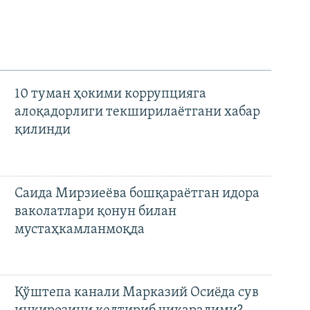
10 туман ҳокими коррупцияга
алоқадорлиги текширилаётгани хабар
қилинди
Саида Мирзиеёва бошқараётган идора
ваколатлари қонун билан
мустаҳкамланмоқда
Қўштепа канали Марказий Осиёда сув