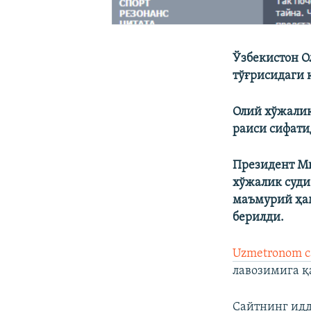
Ўзбекистон О
тўғрисидаги 
Олий хўжалик
раиси сифати
Президент Ми
хўжалик суди
маъмурий ҳам
берилди.
Uzmetronom 
лавозимига қ
Сайтнинг идд