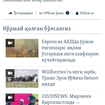
тайинлангани хабар қилинган.
Ўртоқлашинг
VPNсиз ўқиш
Follow us
Кўрмай қолган бўлсангиз
Европа ва АҚШда ўрмон
ёнғинлари: иқлим
ўзгариши янги хавфларни
кучайтирмоқда
Wildberries’га янги зарба,
Трамп Эрон бўйича баёнот
қилди
OZODNEWS: Мирзиёев
Қирғизистонда —