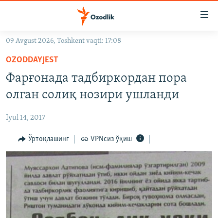
Линклар
Бош
мавзуларга
09 Avgust 2026, Toshkent vaqti: 17:08
ўтинг
OZODLIK SURISHTIRUVLARI
Асосий
OZODDAYJEST
OZODVIDEO
навигацияга
Фарғонада тадбиркордан пора
ўтинг
OZODARXIV
олган солиқ нозири ушланди
Қидиришга
ўтинг
На русском
Iyul 14, 2017
ИЖТИМОИЙ ТАРМОҚЛАР
Ўртоқлашинг
VPNсиз ўқиш
Озодлик бошқа тилларда