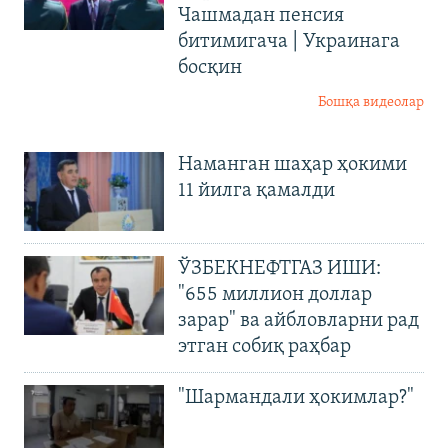
Чашмадан пенсия
битимигача | Украинага
босқин
Бошқа видеолар
Наманган шаҳар ҳокими
11 йилга қамалди
ЎЗБЕКНЕФТГАЗ ИШИ:
"655 миллион доллар
зарар" ва айбловларни рад
этган собиқ раҳбар
"Шармандали ҳокимлар?"