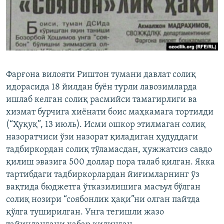
Фарғона вилояти Риштон тумани давлат солиқ
идорасида 18 йилдан буён турли лавозимларда
ишлаб келган солиқ расмийси тамагирлиги ва
хизмат бурчига хиёнати боис маҳкамага тортилди
(“Ҳуқуқ”, 13 июль). Исми ошкор этилмаган солиқ
назоратчиси ўзи назорат қиладиган ҳудуддаги
тадбиркордан солиқ тўламасдан, ҳужжатсиз савдо
қилиш эвазига 500 доллар пора талаб қилган. Якка
тартибдаги тадбиркорлардан йиғимларнинг ўз
вақтида бюджетга ўтказилишига масъул бўлган
солиқ нозири “соябонлик ҳақи”ни олган пайтда
қўлга туширилган. Унга тегишли жазо