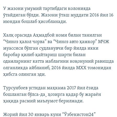
У жазони умумий тартибдаги колонияда
ўтайдиган бўлди. Жазони ўташ муддати 2016 йил 16
июндан бошлаб ҳисобланади.
Халқ орасида Аҳмадбой номи билан танилган
“Чиноз ҳалол чорва” ва “Чиноз авто ҳамкор” МЧЖ
муассиси бўлган судланувчи бир йилда икки
баробар қилиб қайтариш шарти билан
одамларнинг катта маблағини ноқонуний равишда
олганликда айбланиб, 2016 йилда МХХ томонидан
ҳибсга олинган эди.
Турсунбоев устидан маҳкама 2017 йил ëзида
бошланган бўлса-да¸ ҳозирга қадар бу жараëн
ҳақида расмий маълумот берилмади.
Жорий йил 30 январь куни “Ўзбекистон24”