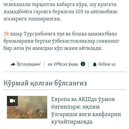
телеканали тарқатган хабарга кўра, шу кунгача
Аҳмадбойга гаровга берилган 105 та автомобиль
эгаларига топширилган.
38
яшар Турсунбоевга пул ва бошқа қимматбаҳо
буюмларини берган ўзбекистонликлар сонининг
бир неча ўн мингдан кўп экани айтилади.
Ўртоқлашинг
VPNсиз ўқиш
Follow us
Кўрмай қолган бўлсангиз
Европа ва АҚШда ўрмон
ёнғинлари: иқлим
ўзгариши янги хавфларни
кучайтирмоқда