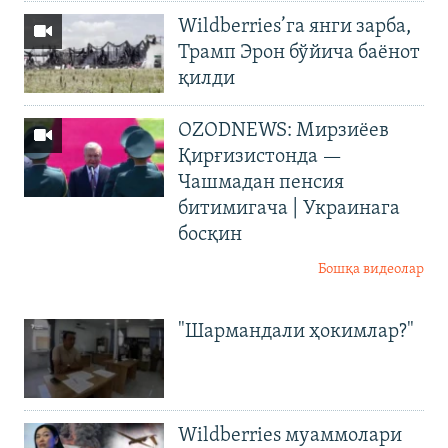
Wildberries’га янги зарба,
Трамп Эрон бўйича баёнот
қилди
OZODNEWS: Мирзиёев
Қирғизистонда —
Чашмадан пенсия
битимигача | Украинага
босқин
Бошқа видеолар
"Шармандали ҳокимлар?"
Wildberries муаммолари