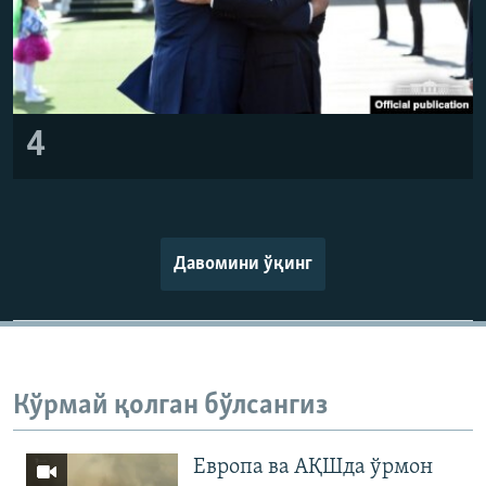
4
Давомини ўқинг
Кўрмай қолган бўлсангиз
Европа ва АҚШда ўрмон