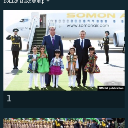
Бошқа мақолалар
1