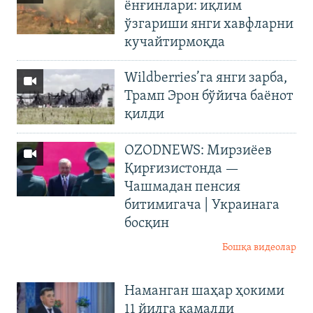
ёнғинлари: иқлим
ўзгариши янги хавфларни
кучайтирмоқда
Wildberries’га янги зарба,
Трамп Эрон бўйича баёнот
қилди
OZODNEWS: Мирзиёев
Қирғизистонда —
Чашмадан пенсия
битимигача | Украинага
босқин
Бошқа видеолар
Наманган шаҳар ҳокими
11 йилга қамалди