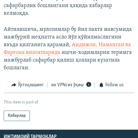
сафарбарлик бошлангани ҳақида хабарлар
келмоқда.
Айтилишича, мулозимлар бу йил пахта мавсумида
мажбурий меҳнатга асло йўл қўйилмаслигини
ваъда қилганига қарамай,
Андижон, Наманган ва
Фарғона вилоятларида
ишчи-ходимларни теримга
мажбурлаб сафарбар қилиш ҳоллари кузатила
бошлаган.
Ўртоқлашинг
VPNсиз ўқиш
Follow us
This item is part of
Хабарлар
ИЖТИМОИЙ ТАРМОҚЛАР