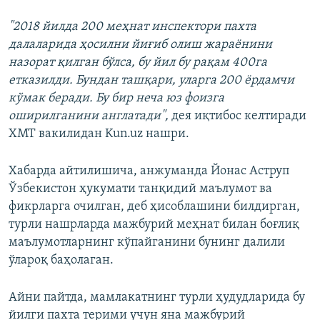
"2018 йилда 200 меҳнат инспектори пахта
далаларида ҳосилни йиғиб олиш жараёнини
назорат қилган бўлса, бу йил бу рақам 400га
етказилди. Бундан ташқари, уларга 200 ёрдамчи
кўмак беради. Бу бир неча юз фоизга
оширилганини англатади",
дея иқтибос келтиради
ХМТ вакилидан Kun.uz нашри.
Хабарда айтилишича, анжуманда Йонас Аструп
Ўзбекистон ҳукумати танқидий маълумот ва
фикрларга очилган, деб ҳисоблашини билдирган,
турли нашрларда мажбурий меҳнат билан боғлиқ
маълумотларнинг кўпайганини бунинг далили
ўлароқ баҳолаган.
Айни пайтда, мамлакатнинг турли ҳудудларида бу
йилги пахта терими учун яна мажбурий