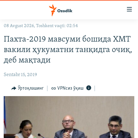
Линклар
Бош
мавзуларга
08 Avgust 2026, Toshkent vaqti: 02:54
ўтинг
OZODLIK SURISHTIRUVLARI
Асосий
Пахта-2019 мавсуми бошида ХМТ
OZODVIDEO
навигацияга
вакили ҳукуматни танқидга очиқ,
ўтинг
OZODARXIV
деб мақтади
Қидиришга
ўтинг
На русском
Sentabr 15, 2019
ИЖТИМОИЙ ТАРМОҚЛАР
Ўртоқлашинг
VPNсиз ўқиш
Озодлик бошқа тилларда