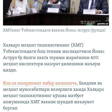
ХМТнинг Ўзбекистондаги вакили Йонас Аструп (ўртада)
Халқаро меҳнат ташкилотининг (ХМТ)
Ўзбекистондаги бош техник маслаҳатчиси Йонас
Аструп бу йилги пахта терими жараёнини 400
меҳнат инспектори назорат қилишини маълум
қилди.
Kun.uz нашрининг хабар қилишича,
Бандлик ва
меҳнат муносабатлари вазирлиги ҳамда Халқаро
меҳнат ташкилотининг қўшма матбуот
анжуманида ХМТ вакили шундай маълумот
берган: