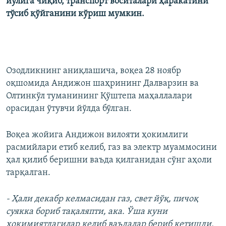
йўлига чиқиб, транспорт воситалари ҳаракатини
тўсиб қўйганини кўриш мумкин.
Озодликнинг аниқлашича, воқеа 28 ноябр
оқшомида Андижон шаҳрининг Далварзин ва
Олтинкўл туманининг Қўштепа маҳаллалари
орасидан ўтувчи йўлда бўлган.
Воқеа жойига Андижон вилояти ҳокимлиги
расмийлари етиб келиб, газ ва электр муаммосини
ҳал қилиб беришни ваъда қилганидан сўнг аҳоли
тарқалган.
- Ҳали декабр келмасидан газ, свет йўқ, пичоқ
суякка бориб тақаляпти, ака. Ўша куни
ҳокимиятдагилар келиб ваъдалар бериб кетишди.