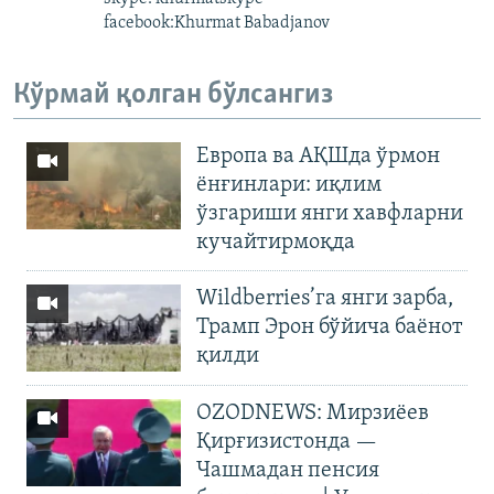
facebook:Khurmat Babadjanov
Кўрмай қолган бўлсангиз
Европа ва АҚШда ўрмон
ёнғинлари: иқлим
ўзгариши янги хавфларни
кучайтирмоқда
Wildberries’га янги зарба,
Трамп Эрон бўйича баёнот
қилди
OZODNEWS: Мирзиёев
Қирғизистонда —
Чашмадан пенсия