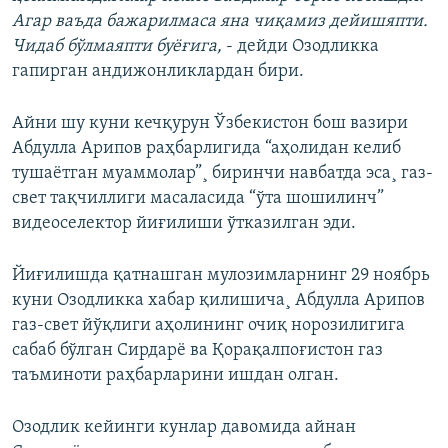
Агар ваъда бажарилмаса яна чиқамиз дейишяпти.
Чидаб бўлмаяпти буёғига,
- дейди Озодликка
гапирган андижонликлардан бири.
Айни шу куни кечқурун Ўзбекистон бош вазири
Абдулла Арипов раҳбарлигида “аҳолидан келиб
тушаëтган муаммолар”¸ биринчи навбатда эса¸ газ-
свет тақчиллиги масаласида “ўта шошилинч”
видеоселeктор йиғилиши ўтказилган эди.
Йиғилишда қатнашган мулозимларнинг 29 ноябрь
куни Озодликка хабар қилишича¸ Абдулла Арипов
газ-свет йўқлиги аҳолининг очиқ норозилигига
сабаб бўлган Сирдарë ва Қорақалпоғистон газ
таъминоти раҳбарларини ишдан олган.
Озодлик кейинги кунлар давомида айнан