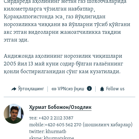
Сирдарëда аҳолининг метан газ шохобчаларида
километрларга чўзилган навбатлар¸
Қорақалпоғистонда эса¸ газ йўқлигидан
норозиликка чиққани ва йўлларни тўсиб қўйгани
акс этган видеоларни жамоатчиликка тақдим
этган эди.
Андижонда аҳолининг норозилик чиқишлари
2005 йил 13 май куни содир бўлган ғалаённинг
қонли бостирилганидан сўнг кам кузатилади.
Ўртоқлашинг
VPNсиз ўқиш
Follow us
Ҳурмат Бобожон/Озодлик
тел: +420 2 2112 3387
mobile:+420 605 562 270 (шошилинч хабарлар)
twitter: khurmatb
skype: khurmatskype