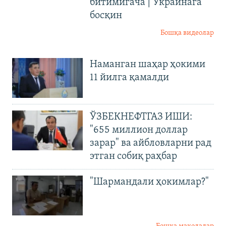
битимигача | Украинага
босқин
Бошқа видеолар
Наманган шаҳар ҳокими
11 йилга қамалди
ЎЗБЕКНЕФТГАЗ ИШИ:
"655 миллион доллар
зарар" ва айбловларни рад
этган собиқ раҳбар
"Шармандали ҳокимлар?"