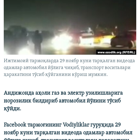
Ижтимоий тармоқларда 29 ноябр куни тарқалган видеода
одамлар автомобил йўлига чиқиб, транспорт воситалари
ҳаракатини тўсиб қўйганини кўриш мумкин.
Андижонда аҳоли газ ва электр узилишларига
норозилик билдириб автомобил йўлини тўсиб
қўйди.
Facebook тармоғининг Vodiyliklar гуруҳида 29
ноябр куни тарқалган видеода одамлар автомобил