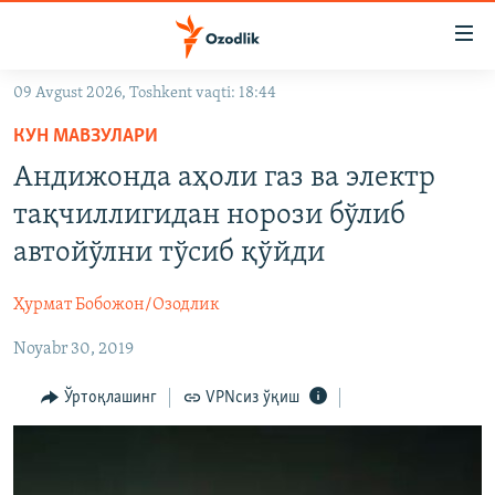
Линклар
Бош
мавзуларга
09 Avgust 2026, Toshkent vaqti: 18:44
ўтинг
OZODLIK SURISHTIRUVLARI
Асосий
КУН МАВЗУЛАРИ
OZODVIDEO
навигацияга
Андижонда аҳоли газ ва электр
ўтинг
OZODARXIV
тақчиллигидан норози бўлиб
Қидиришга
ўтинг
автойўлни тўсиб қўйди
На русском
Ҳурмат Бобожон/Озодлик
ИЖТИМОИЙ ТАРМОҚЛАР
Noyabr 30, 2019
Ўртоқлашинг
VPNсиз ўқиш
Озодлик бошқа тилларда