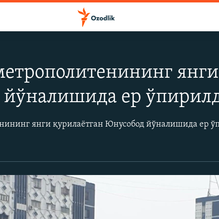
метрополитенининг янги
 йўналишида ер ўпирил