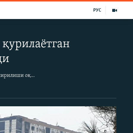
РУС
 қурилаётган
ди
Тошкент метрополитенининг янги қурилаётган Юнусобод йўналишида ер ўпирилиши оқибатида жароҳатланганлар йўқ. Воқеа гувоҳи бўлган 1975 йил туғилган қашқадарёлик Б.М. ушбу ҳолатдан қаттиқ стрессга тушган. Айни пайтда унга Республика шошилинч тиббий ёрдам илмий марказида сифатли тиббий ёрдам кўрсатилмоқда. Айни вақтда ҳудудда қидирув-қутқарув ишлари олиб борилмоқда.