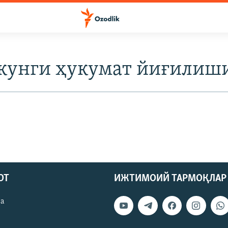
 кунги ҳукумат йиғилиш
ОТ
ИЖТИМОИЙ ТАРМОҚЛАР
ва