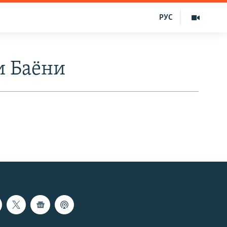
РУС
и Баëни