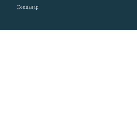
Қоидалар
На русском
ИЖТИМОИЙ ТАРМОҚЛАР