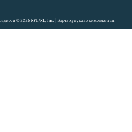
радиоси © 2026 RFE/RL, Inc. | Барча ҳуқуқлар ҳимояланган.