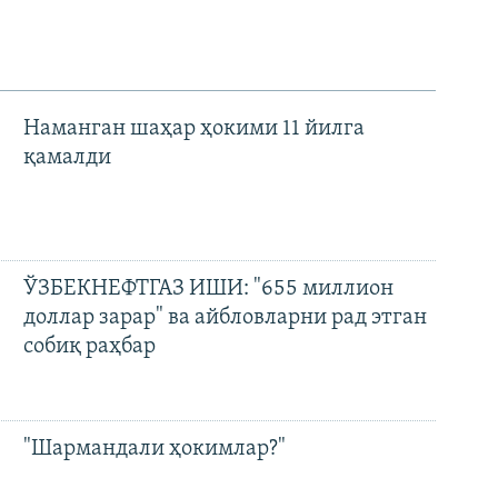
Наманган шаҳар ҳокими 11 йилга
қамалди
ЎЗБЕКНЕФТГАЗ ИШИ: "655 миллион
доллар зарар" ва айбловларни рад этган
собиқ раҳбар
"Шармандали ҳокимлар?"