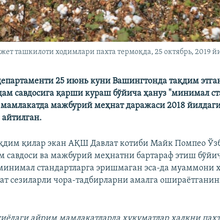
ет ташкилоти ходимлари пахта термоқда, 25 октябрь, 2019 й
епартаменти 25 июнь куни Вашингтонда тақдим этган
дам савдосига қарши кураш бўйича ҳануз "минимал ст
мамлакатда мажбурий меҳнат даражаси 2018 йилдаги
 айтилган.
қдим қилар экан АҚШ Давлат котиби Майк Помпео Ўз
м савдоси ва мажбурий меҳнатни бартараф этиш бўйи
минимал стандартларга эришмаган эса-да муаммони 
ат сезиларли чора-тадбирларни амалга ошираётгани
иёдаги айрим мамлакатларда ҳукуматлар халқни пахт