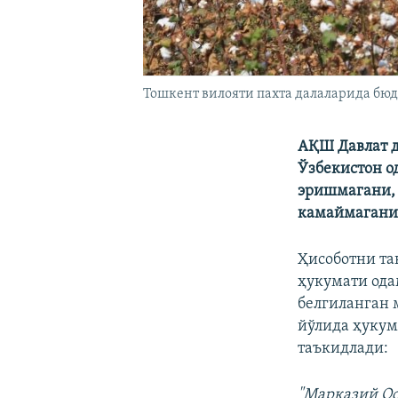
Тошкент вилояти пахта далаларида бюдж
АҚШ Давлат д
Ўзбекистон о
эришмагани, 
камаймагани
Ҳисоботни та
ҳукумати ода
белгиланган 
йўлида ҳукум
таъкидлади:
"Марказий Ос