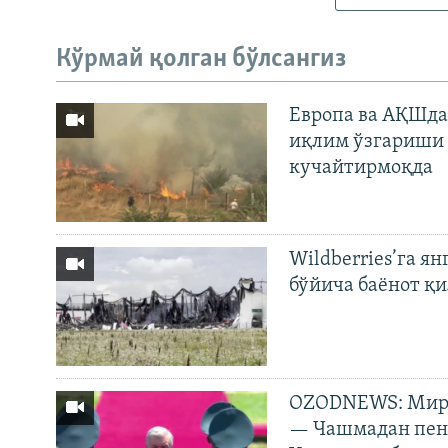
Кўрмай қолган бўлсангиз
Европа ва АҚШда
иқлим ўзгариши 
кучайтирмоқда
Wildberries’га ян
бўйича баёнот қ
OZODNEWS: Мирз
— Чашмадан пенс