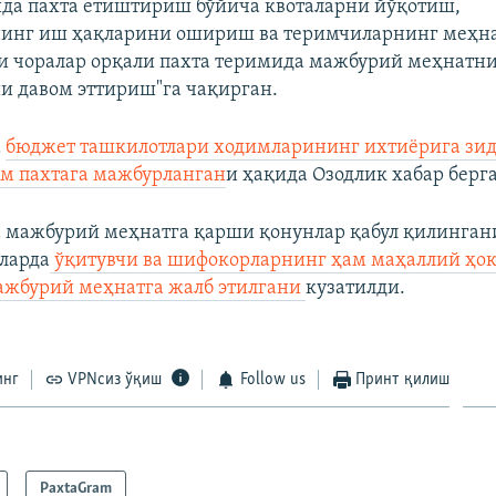
да пахта етиштириш бўйича квоталарни йўқотиш,
нинг иш ҳақларини ошириш ва теримчиларнинг меҳн
 чоралар орқали пахта теримида мажбурий меҳнатни
и давом эттириш"га чақирган.
а
бюджет ташкилотлари ходимларининг ихтиёрига зи
ам пахтага мажбурланган
и ҳақида Озодлик хабар берг
 мажбурий меҳнатга қарши қонунлар қабул қилинган
ларда
ўқитувчи ва шифокорларнинг ҳам маҳаллий ҳо
ажбурий меҳнатга жалб этилгани
кузатилди.
инг
VPNсиз ўқиш
Follow us
Принт қилиш
PaxtaGram