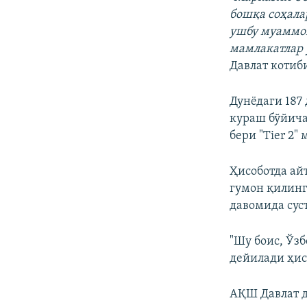
бошқа соҳала
ушбу муаммон
мамлакатлар 
Давлат котиб
Дунёдаги 187
кураш бўйича
бери "Tier 2"
Ҳисоботда ай
гумон қилинг
давомида сус
"Шу боис, Ўзб
дейилади ҳис
АҚШ Давлат д