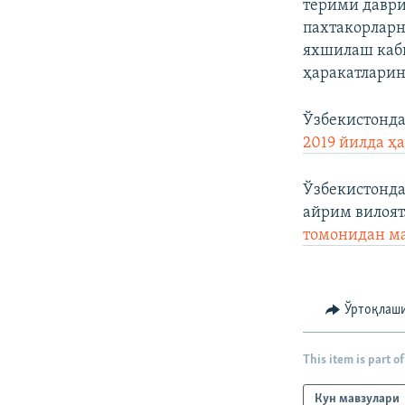
терими даври
пахтакорлар
яхшилаш каби
ҳаракатларин
Ўзбекистонд
2019 йилда ҳ
Ўзбекистонда
айрим вилоят
томонидан м
Ўртоқлаш
This item is part of
Кун мавзулари