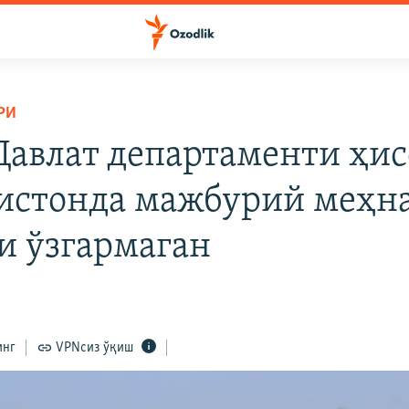
РИ
авлат департаменти ҳис
истонда мажбурий меҳн
и ўзгармаган
инг
VPNсиз ўқиш