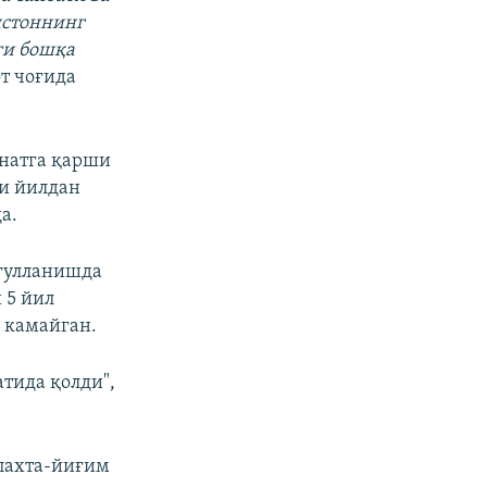
истоннинг
ги бошқа
т чоғида
ҳнатга қарши
ки йилдан
а.
уғулланишда
 5 йил
 камайган.
атида қолди",
пахта-йиғим