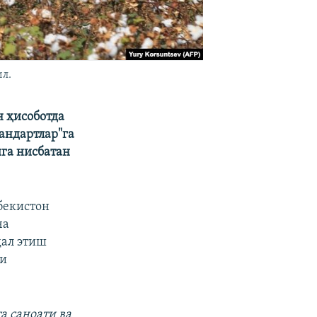
ил.
 ҳисоботда
андартлар"га
га нисбатан
бекистон
ча
ҳал этиш
ни
а саноати ва