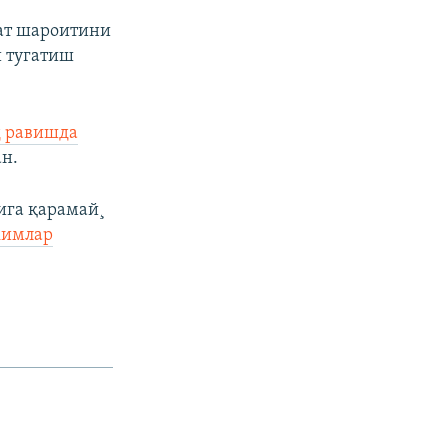
ат шароитини
 тугатиш
д равишда
ан.
ига қарамай¸
кимлар