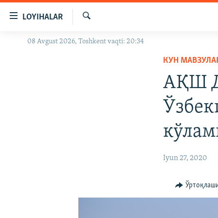
Линклар
LOYIHALAR
Бош
мавзуларга
Излаш
08 Avgust 2026, Toshkent vaqti: 20:34
OZODLIK SURISHTIRUVLARI
ўтинг
Асосий
КУН МАВЗУЛА
OZODVIDEO
навигацияга
АҚШ Д
OZODARXIV
ўтинг
Қидиришга
Ўзбек
ўтинг
кўлам
Iyun 27, 2020
Ўртоқлаш