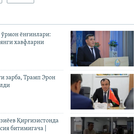
 ўрмон ёнғинлари:
янги хавфларни
ги зарба, Трамп Эрон
илди
иёев Қирғизистонда
ия битимигача |