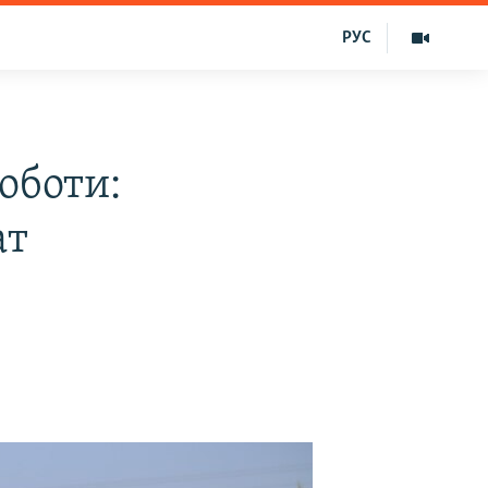
РУС
оботи:
ат