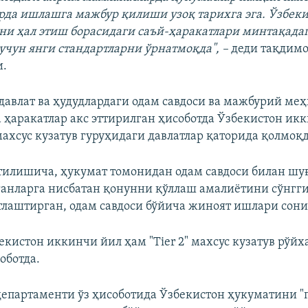
рда ишлашга мажбур қилиши узоқ тарихга эга. Ўзбек
и ҳал этиш борасидаги саъй-ҳаракатлари минтақада
учун янги стандартларни ўрнатмоқда", –
деди тақдимо
и.
 давлат ва ҳудудлардаги одам савдоси ва мажбурий ме
 ҳаракатлар акс эттирилган ҳисоботда Ўзбекистон ик
 махсус кузатув гуруҳидаги давлатлар қаторида қолмоқд
тилишича, ҳукумат томонидан одам савдоси билан ш
анларга нисбатан қонунни қўллаш амалиётини сўнгги
тлаштирган, одам савдоси бўйича жиноят ишлари сони
екистон иккинчи йил ҳам "Tier 2" махсус кузатув рўйх
оботда.
епартаменти ўз ҳисоботида Ўзбекистон ҳукуматини "