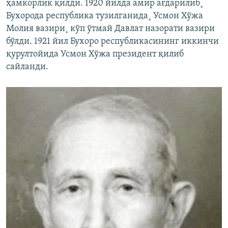
ҳамкорлик қилди. 1920 йилда амир ағдарилиб¸
Бухорода республика тузилганида¸ Усмон Хўжа
Молия вазири¸ кўп ўтмай Давлат назорати вазири
бўлди. 1921 йил Бухоро республикасининг иккинчи
қурултойида Усмон Хўжа президент қилиб
сайланди.