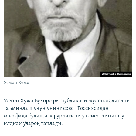
Усмон Хўжа
Усмон Хўжа Бухоро республикаси мустақиллигини
таъминлаш учун унинг совет Россиясидан
масофада бўлиши зарурлигини ўз сиëсатининг ўқ
илдизи ўлароқ танлади.