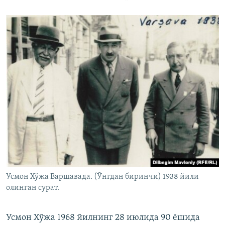
Усмон Хўжа Варшавада. (Ўнгдан биринчи) 1938 йили
олинган сурат.
Усмон Хўжа 1968 йилнинг 28 июлида 90 ëшида