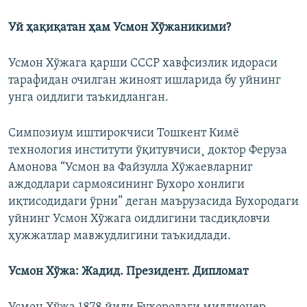
Уй ҳақиқатан ҳам Усмон Хўжаникими?
Усмон Хўжага қарши СССР хавфсизлик идораси
тарафидан очилган жиноят ишларида бу уйнинг
унга оидлиги таъкидланган.
Симпозиум иштирокчиси Тошкент Кимë
технология институти ўқитувчиси¸ доктор Феруза
Амонова “Усмон ва Файзулла Хўжаевларниг
аждодлари сармоясининг Бухоро хонлиги
иқтисодидаги ўрни” деган маърузасида Бухородаги
уйнинг Усмон Хўжага оидлигини тасдиқловчи
ҳужжатлар мавжудлигини таъкидлади.
Усмон Хўжа: Жадид. Президент. Дипломат