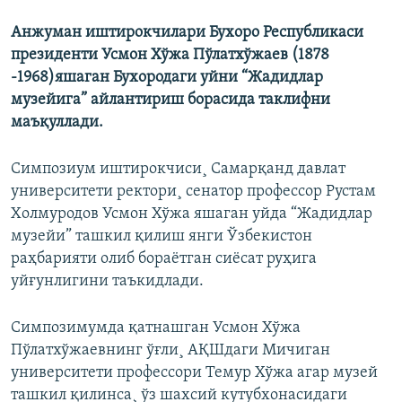
Анжуман иштирокчилари Бухоро Республикаси
президенти Усмон Хўжа Пўлатхўжаев (1878
-1968)яшаган Бухородаги уйни “Жадидлар
музейига” айлантириш борасида таклифни
маъқуллади.
Симпозиум иштирокчиси¸ Самарқанд давлат
университети ректори¸ сенатор профессор Рустам
Холмуродов Усмон Хўжа яшаган уйда “Жадидлар
музейи” ташкил қилиш янги Ўзбекистон
раҳбарияти олиб бораëтган сиëсат руҳига
уйғунлигини таъкидлади.
Симпозимумда қатнашган Усмон Хўжа
Пўлатхўжаевнинг ўғли¸ АҚШдаги Мичиган
университети профессори Темур Хўжа агар музей
ташкил қилинса¸ ўз шахсий кутубхонасидаги