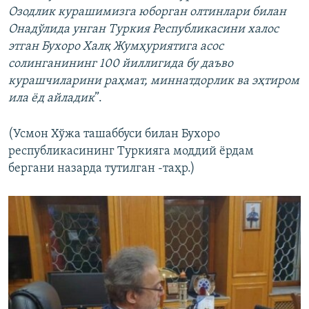
Озодлик курашимизга юборган олтинлари билан
Онадўлида унган Туркия Республикасини халос
этган Бухоро Халқ Жумҳуриятига асос
солинганининг 100 йиллигида бу даъво
курашчиларини раҳмат, миннатдорлик ва эҳтиром
ила ëд айладик
”.
(Усмон Хўжа ташаббуси билан Бухоро
республикасининг Туркияга моддий ëрдам
бергани назарда тутилган -таҳр.)