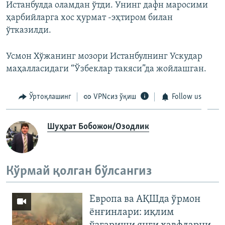
Истанбулда оламдан ўтди. Унинг дафн маросими
ҳарбийларга хос ҳурмат -эҳтиром билан
ўтказилди.
Усмон Хўжанинг мозори Истанбулнинг Ускудар
маҳалласидаги “Ўзбеклар такяси”да жойлашган.
Ўртоқлашинг
VPNсиз ўқиш
Follow us
Шуҳрат Бобожон/Озодлик
Кўрмай қолган бўлсангиз
Европа ва АҚШда ўрмон
ёнғинлари: иқлим