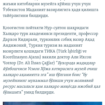
жаъми китобларни музейга қўйиш учун учун
Ўзбекистон Маданият вазирлигига ҳадя қилишга
тайëрлигини билдирди.
Қозоғистон пойтахти Нур-султон шаҳридаги
Халқаро турк академияси президенти¸ профессор
Дархон Кидирали¸ туркиялик собиқ вазир Аҳад
Андижоний¸ Туркия туризм ва маданият
вазирлиги қошидаги ТИКА (Türk İşbirliği ve
Koordinasyon Ajansı) вакили доктор Али Ихсон
Чоғлор (Dr. Ali İhsan Çağlar) “
Бухорода жадидлар
йўлбошчиси Усмон Хўжа хотирасига музей очиш
халқаро аҳамиятга эга” иш бўлгани боис “бу
музейниинг мукаммал бўлиши учун молиявий
ресурс масаласи ҳам халқаро миқëсда ижобий ҳал
бўлиши
га” умид билдирди.