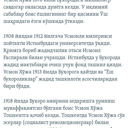
Усмон Хўжа 1878 йили Бухородаги миллионер
савдогар оиласида дунëга келди. У иқлимий
сабаблар боис ëшлигининг бир қисмини Ўш
шаҳридаги ëзги кўшкида ўтказди.
1908 йилдан 1912 йилгача Усмонли империяси
пойтахти Истанбулдаги университетда ўқиди.
Қримга бориб жадидчилик отаси Исмоил
Ғаспирали билан учрашди. Истанбулда у Бухорода
жадид мактаблари очиш учун фонд ташкил қилди.
Усмон Хўжа 1913 йилда Бухорога қайтди ва “Ëш
бухороликлар” жадид ташкилоти асосчиларидан
бири бўлди.
1918 йилда Бухоро амирини ағдаришга уриниш
муваффақиятсиз бўлгани боис Усмон Хўжа
Тошкентга қочиб келди. Тошкентда Усмон Хўжа сўл
эсерлар (социалист революционерлар) билан