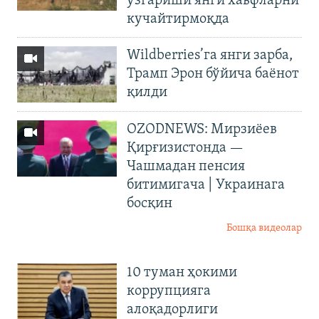
ўзгариши янги хавфларни
кучайтирмоқда
Wildberries’га янги зарба,
Трамп Эрон бўйича баёнот
қилди
OZODNEWS: Мирзиёев
Қирғизистонда —
Чашмадан пенсия
битимигача | Украинага
босқин
Бошқа видеолар
10 туман ҳокими
коррупцияга
алоқадорлиги