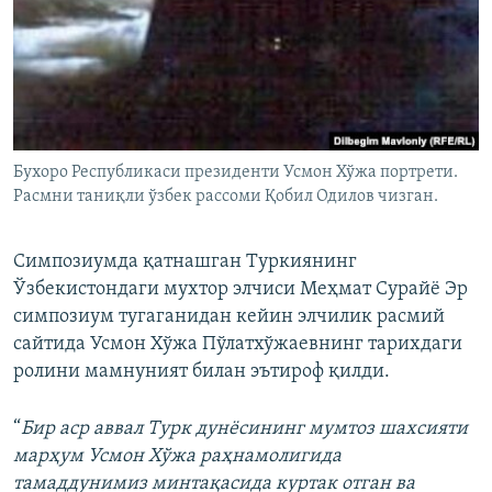
Бухоро Республикаси президенти Усмон Хўжа портрети.
Расмни таниқли ўзбек рассоми Қобил Одилов чизган.
Симпозиумда қатнашган Туркиянинг
Ўзбекистондаги мухтор элчиси Меҳмат Сурайë Эр
симпозиум тугаганидан кейин элчилик расмий
сайтида Усмон Хўжа Пўлатхўжаевнинг тарихдаги
ролини мамнуният билан эътирoф қилди.
“
Бир аср аввал Турк дунёсининг мумтоз шахсияти
марҳум Усмон Хўжа раҳнамолигида
тамаддунимиз минтақасида куртак отган ва