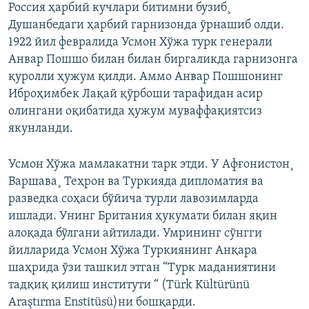
Россия ҳарбий кучлари битимни бузиб¸
Душанбедаги ҳарбий гарнизонда ўрнашиб олди.
1922 йил февралида Усмон Хўжа турк генерали
Анвар Пошшо билан билан биргаликда гарнизонга
қуролли ҳужум қилди. Аммо Анвар Пошшонинг
Иброҳимбек Лақай қўрбоши тарафидан асир
олингани оқибатида ҳужум муваффақиятсиз
якунланди.
Усмон Хўжа мамлакатни тарк этди. У Афғонистон¸
Варшава¸ Теҳрон ва Туркияда дипломатия ва
разведка соҳаси бўйича турли лавозимларда
ишлади. Унинг Британия ҳукумати билан яқин
алоқада бўлгани айтилади. Умрининг сўнгги
йилларида Усмон Хўжа Туркиянинг Анқара
шаҳрида ўзи ташкил этган “Турк маданиятини
тадқиқ қилиш институти “ (Türk Kültürünü
Araştırma Enstitüsü)ни бошқарди.