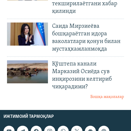
текширилаётгани хабар
қилинди
Саида Мирзиеёва
бошқараётган идора
ваколатлари қонун билан
мустаҳкамланмоқда
Қўштепа канали
Марказий Осиёда сув
инқирозини келтириб
чиқарадими?
Бошқа мақолалар
ИЖТИМОИЙ ТАРМОҚЛАР