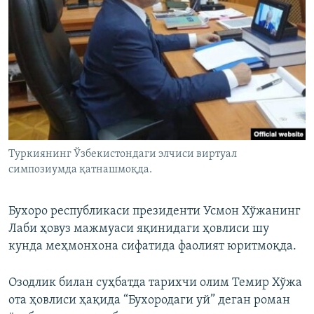
Туркиянинг Ўзбекистондаги элчиси виртуал
симпозиумда қатнашмоқда.
Бухоро республикаси президенти Усмон Хўжанинг
Лаби ҳовуз мажмуаси яқинидаги ҳовлиси шу
кунда меҳмонхона сифатида фаолият юритмоқда.
Озодлик билан суҳбатда тарихчи олим Темир Хўжа
ота ҳовлиси ҳақида “Бухородаги уй” деган роман