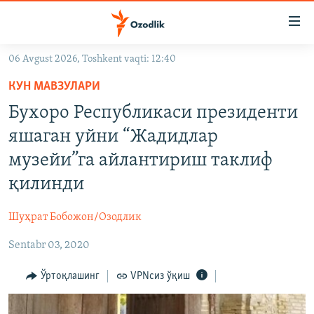
Линклар
Бош
мавзуларга
06 Avgust 2026, Toshkent vaqti: 12:40
ўтинг
OZODLIK SURISHTIRUVLARI
Асосий
КУН МАВЗУЛАРИ
OZODVIDEO
навигацияга
Бухоро Республикаси президенти
ўтинг
OZODARXIV
яшаган уйни “Жадидлар
Қидиришга
ўтинг
музейи”га айлантириш таклиф
На русском
қилинди
ИЖТИМОИЙ ТАРМОҚЛАР
Шуҳрат Бобожон/Озодлик
Sentabr 03, 2020
Ўртоқлашинг
VPNсиз ўқиш
Озодлик бошқа тилларда