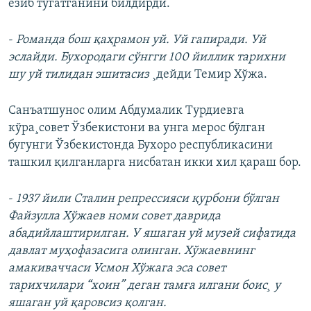
ëзиб тугатганини билдирди.
-
Романда бош қаҳрамон уй. Уй гапиради. Уй
эслайди. Бухородаги сўнгги 100 йиллик тарихни
шу уй тилидан эшитасиз
¸дейди Темир Хўжа.
Санъатшунос олим Абдумалик Турдиевга
кўра¸совет Ўзбекистони ва унга мерос бўлган
бугунги Ўзбекистонда Бухоро республикасини
ташкил қилганларга нисбатан икки хил қараш бор.
-
1937 йили Сталин репрессияси қурбони бўлган
Файзулла Хўжаев номи совет даврида
абадийлаштирилган. У яшаган уй музей сифатида
давлат муҳофазасига олинган. Хўжаевнинг
амакиваччаси Усмон Хўжага эса совет
тарихчилари “хоин” деган тамға илгани боис¸ у
яшаган уй қаровсиз қолган.