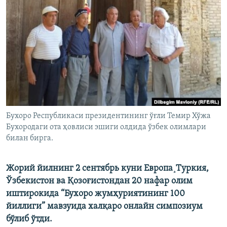
Бухоро Республикаси президентининг ўғли Темир Хўжа
Бухородаги ота ҳовлиси эшиги олдида ўзбек олимлари
билан бирга.
Жорий йилнинг 2 сентябрь куни Европа¸Туркия,
Ўзбекистон ва Қозоғистондан 20 нафар олим
иштирокида “Бухоро жумҳуриятининг 100
йиллиги” мавзуида халқаро онлайн симпозиум
бўлиб ўтди.