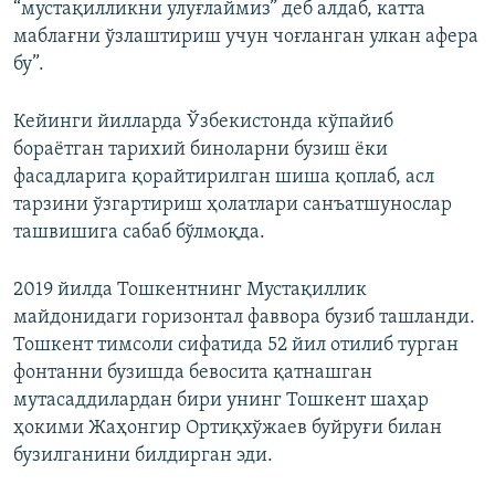
“мустақилликни улуғлаймиз” деб алдаб, катта
маблағни ўзлаштириш учун чоғланган улкан афера
бу”.
Кейинги йилларда Ўзбекистонда кўпайиб
бораëтган тарихий биноларни бузиш ëки
фасадларига қорайтирилган шиша қоплаб, асл
тарзини ўзгартириш ҳолатлари санъатшунослар
ташвишига сабаб бўлмоқда.
2019 йилда Тошкентнинг Мустақиллик
майдонидаги горизонтал фаввора бузиб ташланди.
Тошкент тимсоли сифатида 52 йил отилиб турган
фонтанни бузишда бевосита қатнашган
мутасаддилардан бири унинг Тошкент шаҳар
ҳокими Жаҳонгир Ортиқхўжаев буйруғи билан
бузилганини билдирган эди.