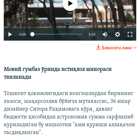
Auto
0:00
5:03
240p
Бевосита линк
360p
Auto
240p
360p
480p
480p
Мовий гумбаз ўрнида истиқлол минораси
тикланади
720p
720p
1080p
1080p
Тошкент ҳокимлигидаги кенгашлардан бирининг
аъзоси¸ шаҳарсозлик бўйича мутахассис, 36 яшар
дизайнер Ситора Раҳимовага кўра¸ давлат
бюджети ҳисобидан астрономик сумма сарфланиб
қуриладиган бу иншоотни "ким қуриши аллақачон
тасдиқланган".