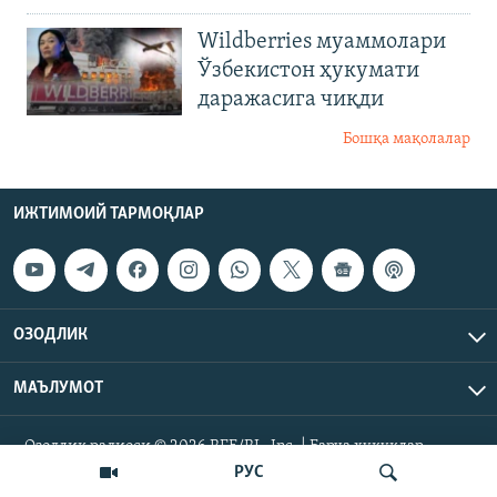
Wildberries муаммолари
Ўзбекистон ҳукумати
даражасига чиқди
Бошқа мақолалар
ИЖТИМОИЙ ТАРМОҚЛАР
ОЗОДЛИК
МАЪЛУМОТ
Озодлик радиоси © 2026 RFE/RL, Inc. | Барча ҳуқуқлар
ҳимояланган.
РУС