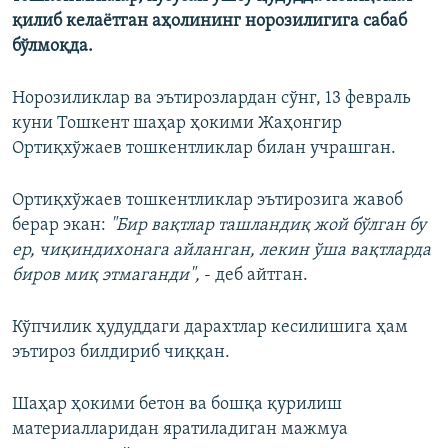
қилиб келаётган аҳолининг норозилигига сабаб
бўлмоқда.
Норозиликлар ва эътирозлардан сўнг, 13 февраль
куни Тошкент шаҳар ҳокими Жаҳонгир
Ортиқхўжаев тошкентликлар билан учрашган.
Ортиқхўжаев тошкентликлар эътирозига жавоб
берар экан:
"Бир вақтлар ташландиқ жой бўлган бу
ер, чиқиндихонага айланган, лекин ўша вақтларда
биров миқ этмаганди",
- деб айтган.
Кўпчилик ҳудуддаги дарахтлар кесилишига ҳам
эътироз билдириб чиққан.
Шаҳар ҳокими бетон ва бошқа қурилиш
материалларидан яратиладиган мажмуа