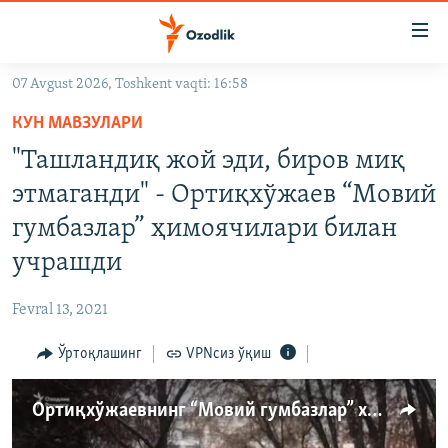
Линклар
Бош
мавзуларга
07 Avgust 2026, Toshkent vaqti: 16:58
ўтинг
OZODLIK SURISHTIRUVLARI
Асосий
КУН МАВЗУЛАРИ
OZODVIDEO
навигацияга
"Ташландиқ жой эди, биров миқ
ўтинг
OZODARXIV
этмаганди" - Ортиқхўжаев “Мовий
Қидиришга
ўтинг
гумбазлар” ҳимоячилари билан
На русском
учрашди
ИЖТИМОИЙ ТАРМОҚЛАР
Fevral 13, 2021
Ўртоқлашинг
VPNсиз ўқиш
Ортиқхўжаевнинг “Мовий гумбазлар” хиëбонини бузиш режаси норозиликка сабаб бўлди
Озодлик бошқа тилларда