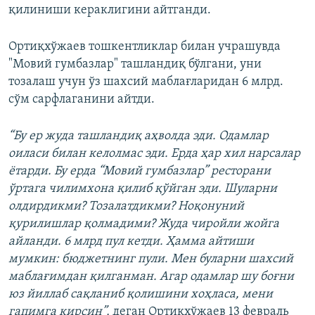
қилиниши кераклигини айтганди.
Ортиқхўжаев тошкентликлар билан учрашувда
"Мовий гумбазлар" ташландиқ бўлгани, уни
тозалаш учун ўз шахсий маблағларидан 6 млрд.
сўм сарфлаганини айтди.
“Бу ер жуда ташландиқ аҳволда эди. Одамлар
оиласи билан келолмас эди. Ерда ҳар хил нарсалар
ётарди. Бу ерда “Мовий гумбазлар” ресторани
ўртага чилимхона қилиб қўйган эди. Шуларни
олдирдикми? Тозалатдикми? Ноқонуний
қурилишлар қолмадими? Жуда чиройли жойга
айланди. 6 млрд пул кетди. Ҳамма айтиши
мумкин: бюджетнинг пули. Мен буларни шахсий
маблағимдан қилганман. Агар одамлар шу боғни
юз йиллаб сақланиб қолишини хоҳласа, мени
гапимга кирсин”,
деган Ортиқхўжаев 13 февраль