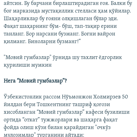
айтсин. Бу барчани бирлаштирадиган ғоя. Балки бу
боғ марказида мустақиллик стелласи ҳам қўйилар.
Шаҳарликлар бу ғояни олқишлаган бўлар эди.
Фақат шаҳарнинг бўм- бўш, тап-тақир ерини
танланг. Бор нарсани бузманг. Боғни вайрон
қилманг. Биноларни бузманг!”
"Мовий гумбазлар" ўрнида шу тахлит ëдгорлик
қурилиши мумкин
Нега “Мовий гумбазлар”?
Ўзбекистонлик рассом Нўъмонжон Холмирзев 50
йилдан бери Тошкентнинг ташриф қоғози
хисобланган “Мовий гумбазлар” кафеси бузилиши
ортида “откат” тужжорлари ва шаҳарга фақат
фойда олиш кўзи билан қарайдиган "очкўз
мулозимлар" турганини айтади: