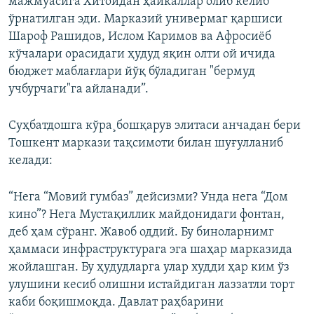
мажмуасига Хитойдан ҳайкаллар олиб келиб
ўрнатилган эди. Марказий универмаг қаршиси
Шароф Рашидов, Ислом Каримов ва Афросиёб
кўчалари орасидаги ҳудуд яқин олти ой ичида
бюджет маблағлари йўқ бўладиган "бермуд
учбурчаги"га айланади”.
Суҳбатдошга кўра¸бошқарув элитаси анчадан бери
Тошкент маркази тақсимоти билан шуғулланиб
келади:
“Нега “Мовий гумбаз” дейсизми? Унда нега “Дом
кино”? Нега Мустақиллик майдонидаги фонтан,
деб ҳам сўранг. Жавоб оддий. Бу биноларнимг
ҳаммаси инфраструктурага эга шаҳар марказида
жойлашган. Бу ҳудудларга улар худди ҳар ким ўз
улушини кесиб олишни истайдиган лаззатли торт
каби боқишмоқда. Давлат раҳбарини