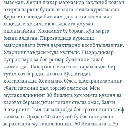
эмасман. Лекин шаҳар марказида сақланиб қолган
охирги паркни бузиш эвазига стелла қурилмасин.
Қурилиш чоғида биттаям дарахтни кесмаслик
ҳақидаги ҳокимлик ваъдасига умуман
ишонмайман. Ҳокимият бу борада кўп марта
бизни алдаган. Пировардида қурилиш
майдонидаги бутун дарахтларни кесиб ташлашган.
Уларнинг ваъдаси жуда кулгили. Шаҳарликлар
кўпроқ парк ва боғ-роғлар бўлишини талаб
қилмоқда. Шаҳар аҳолиси ëз жазирамасида бир
тутам соя берадиган оғоч йўқлигидан
ҳолсизланади. Ҳокимлик бўлса, шаҳарликларнинг
сўнги паркини ҳам тортиб олмоқчи. Мен
мустақилликнинг 30 йиллига ҳеч кимга қувонч ва
ҳаловат бермайдиган гигант стелла эмас, балки
шаҳарнинг "кал қисмлари"да боғ яратишни таклиф
қиламан. Орадан 20 йил ўтиб бу боғнинг улкан
дарахтлари мустақилликнинг 50 йиллигига алëр