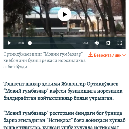
Айни дамда медиа-манба мавжуд эмас
Auto
0:00
5:03
240p
Ортиқхўжаевнинг “Мовий гумбазлар”
Бевосита линк
хиëбонини бузиш режаси норозиликка
360p
сабаб бўлди
480p
Auto
240p
360p
480p
720p
Тошкент шаҳар ҳокими Жаҳонгир Ортиқхўжаев
720p
1080p
“Мовий гумбазлар” кафеси бузилишига норозилик
1080p
билдираётган пойтахтликлар билан учрашган.
“Мовий гумбазлар” ресторани ёнидаги боғ ўрнида
барпо этиладиган “Истиқлол” боғи лойиҳаси кўплаб
тошкентликлар, хусусан ушбу ҳудудда истиқомат