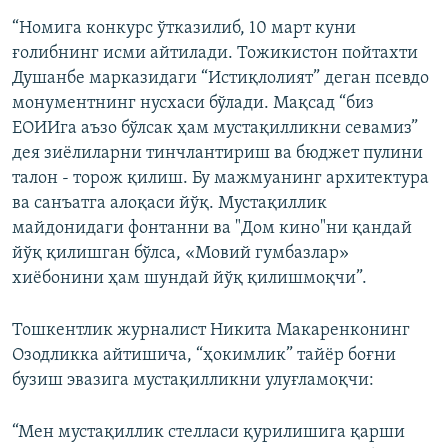
“Номига конкурс ўтказилиб, 10 март куни
ғолибнинг исми айтилади. Тожикистон пойтахти
Душанбе марказидаги “Истиқлолият” деган псевдо
монументнинг нусхаси бўлади. Мақсад “биз
ЕОИИга аъзо бўлсак ҳам мустақилликни севамиз”
дея зиëлиларни тинчлантириш ва бюджет пулини
талон - торож қилиш. Бу мажмуанинг архитектура
ва санъатга алоқаси йўқ. Мустақиллик
майдонидаги фонтанни ва "Дом кино"ни қандай
йўқ қилишган бўлса, «Мовий гумбазлар»
хиёбонини ҳам шундай йўқ қилишмоқчи”.
Тошкентлик журналист Никита Макаренконинг
Озодликка айтишича, “ҳокимлик” тайëр боғни
бузиш эвазига мустақилликни улуғламоқчи:
“Мен мустақиллик стелласи қурилишига қарши