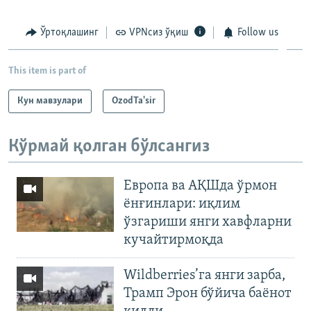
Ўртоқлашинг
VPNсиз ўқиш
Follow us
This item is part of
Кун мавзулари
OzodTa'sir
Кўрмай қолган бўлсангиз
Европа ва АҚШда ўрмон
ёнғинлари: иқлим
ўзгариши янги хавфларни
кучайтирмоқда
Wildberries’га янги зарба,
Трамп Эрон бўйича баёнот