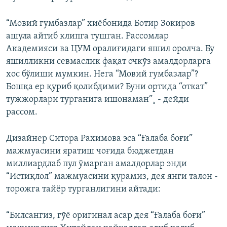
“Мовий гумбазлар” хиëбонида Ботир Зокиров
ашула айтиб клипга тушган. Рассомлар
Академияси ва ЦУМ оралиғидаги яшил оролча. Бу
яшилликни севмаслик фақат очкўз амалдорларга
хос бўлиши мумкин. Нега “Мовий гумбазлар”?
Бошқа ер қуриб қолибдими? Буни ортида “откат”
тужжорлари турганига ишонаман”¸ - дейди
рассом.
Дизайнер Ситора Рахимова эса “Ғалаба боғи”
мажмуасини яратиш чоғида бюджетдан
миллиардлаб пул ўмарган амалдорлар энди
“Истиқлол” мажмуасини қурамиз, дея янги талон -
торожга тайëр турганлигини айтади:
“Билсангиз, гўë оригинал асар дея “Ғалаба боғи”