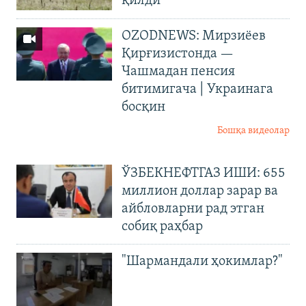
қилди
OZODNEWS: Мирзиёев
Қирғизистонда —
Чашмадан пенсия
битимигача | Украинага
босқин
Бошқа видеолар
ЎЗБЕКНЕФТГАЗ ИШИ: 655
миллион доллар зарар ва
айбловларни рад этган
собиқ раҳбар
"Шармандали ҳокимлар?"