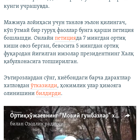
кунги учрашувда.
Мажмуа лойиҳаси учун танлов эълон қилингач,
кўп ўтмай бир гуруҳ фаоллар бунга қарши петиция
бошлашди. Онлайн
петиция
да 7 мингдан ортиқ
киши овоз берган, бевосита 5 мингдан ортиқ
фуқародан йиғилган имзолар президентнинг Халқ
қабулхонасига топширилган.
Эътирозлардан сўнг, хиёбондаги барча дарахтлар
хатловдан
ўтказилди
, ҳокимлик улар ҳимояга
олинишини
билдирди
.
Ортиқхўжаевнинг “Мовий гумбазлар” хиëбонини бузиш режаси норозиликка сабаб бўлди
билан
Озодлик радиоси
Айни дамда медиа-манба мавжуд эмас