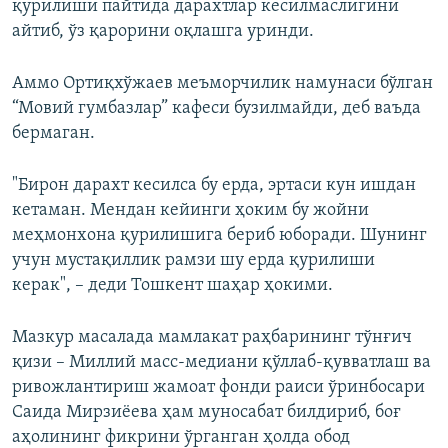
қурилиши пайтида дарахтлар кесилмаслигини
айтиб, ўз қарорини оқлашга уринди.
Аммо Ортиқхўжаев меъморчилик намунаси бўлган
“Мовий гумбазлар” кафеси бузилмайди, деб ваъда
бермаган.
"Бирон дарахт кесилса бу ерда, эртаси кун ишдан
кетаман. Мендан кейинги ҳоким бу жойни
меҳмонхона қурилишига бериб юборади. Шунинг
учун мустақиллик рамзи шу ерда қурилиши
керак", – деди Тошкент шаҳар ҳокими.
Мазкур масалада мамлакат раҳбарининг тўнғич
қизи – Миллий масс-медиани қўллаб-қувватлаш ва
ривожлантириш жамоат фонди раиси ўринбосари
Саида Мирзиёева ҳам муносабат билдириб, боғ
аҳолининг фикрини ўрганган ҳолда обод