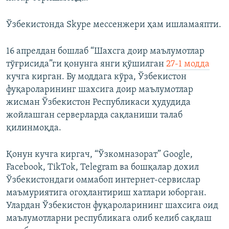
Ўзбекистонда Skype мессенжери ҳам ишламаяпти.
16 апрелдан бошлаб “Шахсга доир маълумотлар
тўғрисида”ги қонунга янги қўшилган
27-1 модда
кучга кирган. Бу моддага кўра, Ўзбекистон
фуқароларининг шахсига доир маълумотлар
жисман Ўзбекистон Республикаси ҳудудида
жойлашган серверларда сақланиши талаб
қилинмоқда.
Қонун кучга киргач, “Ўзкомназорат” Google,
Facebook, TikTok, Telegram ва бошқалар дохил
Ўзбекистондаги оммабоп интернет-сервислар
маъмуриятига огоҳлантириш хатлари юборган.
Улардан Ўзбекистон фуқароларининг шахсига оид
маълумотларни республикага олиб келиб сақлаш