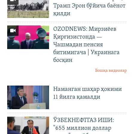
Трамп Эрон бўйича баёнот
қилди
OZODNEWS: Мирзиёев
Қирғизистонда —
Чашмадан пенсия
битимигача | Украинага
босқин
Бошқа видеолар
Наманган шаҳар ҳокими
11 йилга қамалди
ЎЗБЕКНЕФТГАЗ ИШИ:
"655 миллион доллар