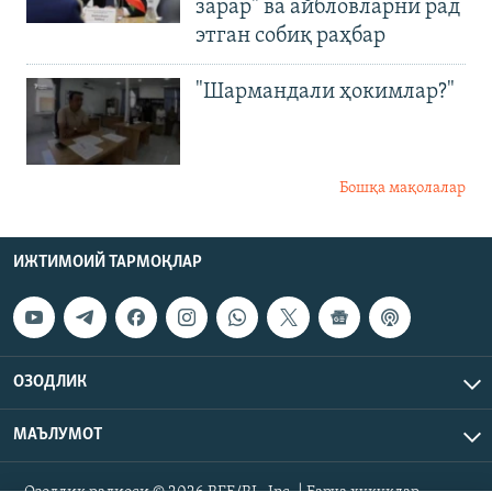
зарар" ва айбловларни рад
этган собиқ раҳбар
"Шармандали ҳокимлар?"
Бошқа мақолалар
ИЖТИМОИЙ ТАРМОҚЛАР
ОЗОДЛИК
МАЪЛУМОТ