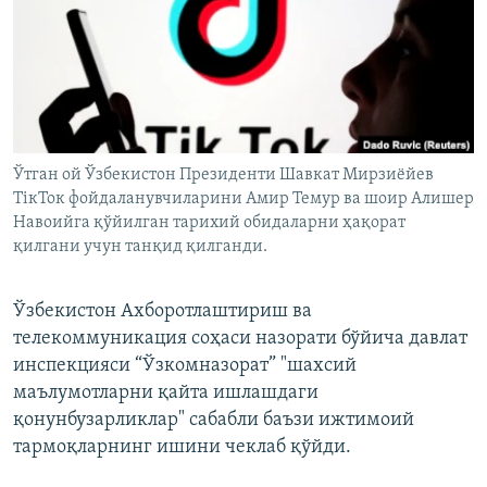
Ўтган ой Ўзбекистон Президенти Шавкат Мирзиёйев
ТiкТок фойдаланувчиларини Амир Темур ва шоир Алишер
Навоийга қўйилган тарихий обидаларни ҳақорат
қилгани учун танқид қилганди.
Ўзбекистон Ахборотлаштириш ва
телекоммуникация соҳаси назорати бўйича давлат
инспекцияси “Ўзкомназорат” "шахсий
маълумотларни қайта ишлашдаги
қонунбузарликлар" сабабли баъзи ижтимоий
тармоқларнинг ишини чеклаб қўйди.