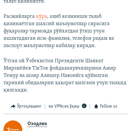
талаб қилиняпти.
Расмийларга
кўра
, олиб келиниши талаб
қилинаётган шахсий маълумотлар сирасига
фуқаролар тармоқда рўйхатдан ўтиш учун
ишлатадиган исм-фамилия, телефон рақам ва
паспорт маълумотлар кабилар киради.
Ўтган ой Ўзбекистон Президенти Шавкат
Мирзиёйев ТiкТок фойдаланувчиларини Амир
Темур ва шоир Алишер Навоийга қўйилган
тарихий обидаларни ҳақорат қилгани учун танқид
қилганди.
Ўртоқлашинг
VPNсиз ўқиш
Follow us
Озодлик