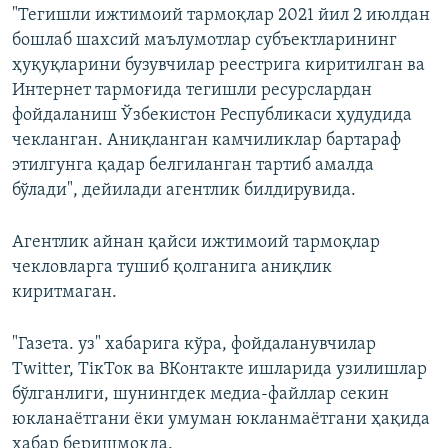
"Тегишли ижтимоий тармоқлар 2021 йил 2 июлдан
бошлаб шахсий маълумотлар субъектларининг
ҳуқуқларини бузувчилар реестрига киритилган ва
Интернет тармоғида тегишли ресурслардан
фойдаланиш Ўзбекистон Республикаси ҳудудида
чекланган. Аниқланган камчиликлар бартараф
этилгунга қадар белгиланган тартиб амалда
бўлади", дейилади агентлик билдирувида.
Агентлик айнан қайси ижтимоий тармоқлар
чекловларга тушиб қолганига аниқлик
киритмаган.
"Газета. уз" хабарига кўра, фойдаланувчилар
Тwitter, ТiкТок ва ВКонтакте ишларида узилишлар
бўлганлиги, шунингдек медиа-файллар секин
юкланаётгани ёки умуман юкланмаётгани ҳақида
хабар беришмоқда.