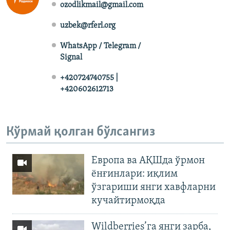
ozodlikmail@gmail.com
uzbek@rferl.org
WhatsApp / Telegram /
Signal
+420724740755 |
+420602612713
Кўрмай қолган бўлсангиз
Европа ва АҚШда ўрмон
ёнғинлари: иқлим
ўзгариши янги хавфларни
кучайтирмоқда
Wildberries’га янги зарба,