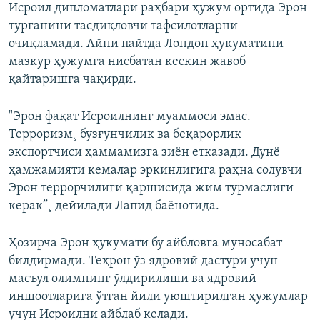
Исроил дипломатлари раҳбари ҳужум ортида Эрон
турганини тасдиқловчи тафсилотларни
очиқламади. Айни пайтда Лондон ҳукуматини
мазкур ҳужумга нисбатан кескин жавоб
қайтаришга чақирди.
"Эрон фақат Исроилнинг муаммоси эмас.
Терроризм¸ бузғунчилик ва беқарорлик
экспортчиси ҳаммамизга зиëн етказади. Дунë
ҳамжамияти кемалар эркинлигига раҳна солувчи
Эрон террорчилиги қаршисида жим турмаслиги
керак”¸ дейилади Лапид баëнотида.
Ҳозирча Эрон ҳукумати бу айбловга муносабат
билдирмади. Теҳрон ўз ядровий дастури учун
масъул олимнинг ўлдирилиши ва ядровий
иншоотларига ўтган йили уюштирилган ҳужумлар
учун Исроилни айблаб келади.