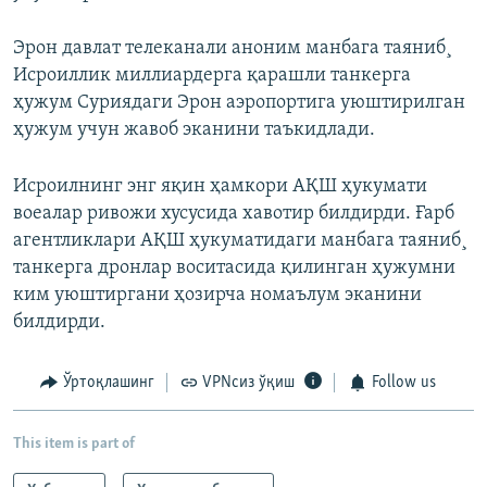
Эрон давлат телеканали аноним манбага таяниб¸
Исроиллик миллиардерга қарашли танкерга
ҳужум Суриядаги Эрон аэропортига уюштирилган
ҳужум учун жавоб эканини таъкидлади.
Исроилнинг энг яқин ҳамкори АҚШ ҳукумати
воеалар ривожи хусусида хавотир билдирди. Ғарб
агентликлари АҚШ ҳукуматидаги манбага таяниб¸
танкерга дронлар воситасида қилинган ҳужумни
ким уюштиргани ҳозирча номаълум эканини
билдирди.
Ўртоқлашинг
VPNсиз ўқиш
Follow us
This item is part of