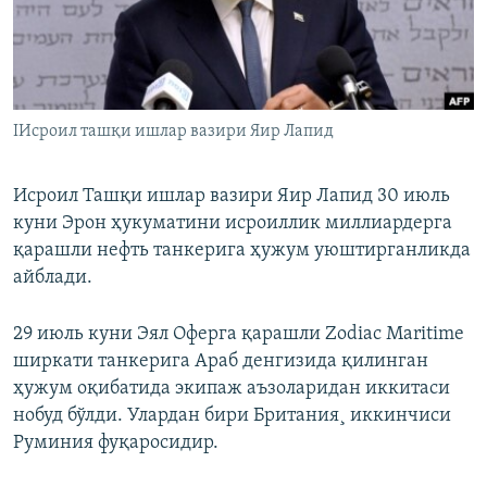
IИсроил ташқи ишлар вазири Яир Лапид
Исроил Ташқи ишлар вазири Яир Лапид 30 июль
куни Эрон ҳукуматини исроиллик миллиардерга
қарашли нефть танкерига ҳужум уюштирганликда
айблади.
29 июль куни Эял Оферга қарашли Zodiac Maritime
ширкати танкерига Араб денгизида қилинган
ҳужум оқибатида экипаж аъзоларидан иккитаси
нобуд бўлди. Улардан бири Британия¸ иккинчиси
Руминия фуқаросидир.