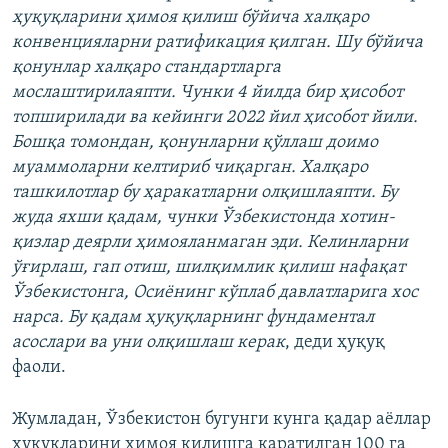
ҳуқуқларини ҳимоя қилиш бўйича халқаро
конвенцияларни ратификация қилган. Шу бўйича
қонунлар халқаро стандартларга
мослаштирилаяпти. Чунки 4 йилда бир ҳисобот
топширилади ва кейинги 2022 йил ҳисобот йили.
Бошқа томондан, қонунларни қўллаш доимо
муаммоларни келтириб чиқарган. Халқаро
ташкилотлар бу ҳаракатларни олқишлаяпти. Бу
жуда яхши қадам, чунки Ўзбекистонда хотин-
қизлар деярли ҳимояланмаган эди. Келинларни
ўғирлаш, гап отиш, шилқимлик қилиш нафақат
Ўзбекистонга, Осиёнинг кўплаб давлатларига хос
нарса. Бу қадам ҳуқуқларнинг фундаментал
асослари ва уни олқишлаш керак
, деди ҳуқуқ
фаоли.
Жумладан, Ўзбекистон бугунги кунга қадар аёллар
ҳуқуқларини ҳимоя қилишга қаратилган 100 га