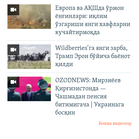
Европа ва АҚШда ўрмон
ёнғинлари: иқлим
ўзгариши янги хавфларни
кучайтирмоқда
Wildberries’га янги зарба,
Трамп Эрон бўйича баёнот
қилди
OZODNEWS: Мирзиёев
Қирғизистонда —
Чашмадан пенсия
битимигача | Украинага
босқин
Бошқа видеолар