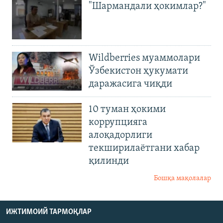
"Шармандали ҳокимлар?"
Wildberries муаммолари
Ўзбекистон ҳукумати
даражасига чиқди
10 туман ҳокими
коррупцияга
алоқадорлиги
текширилаётгани хабар
қилинди
Бошқа мақолалар
ИЖТИМОИЙ ТАРМОҚЛАР