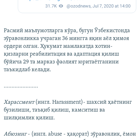
Расмий маълумотларга кўра, бугун Ўзбекистонда
зўравонликка учраган 36 мингга яқин аёл ҳимоя
ордери олган. Ҳукумат мамлакатда хотин-
қизларни реабилитация ва адаптация қилиш
бўйича 29 та марказ фаолият юритаётганини
таъкидлаб келади.
......................
Харассмент
(ингл. Harassment)- шахсий ҳаётнинг
бузилиши, таъқиб қилиш, камситиш ва
шилқимлик қилиш.
Абюзинг
- (ингл. аbuse - ҳақорат) зўравонлик, ёмон