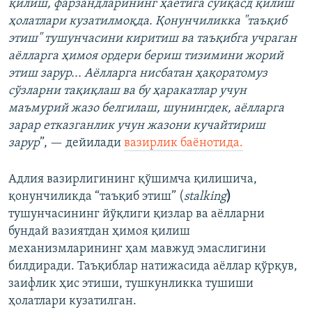
қилиш, фарзандларининг ҳаётига суиқасд қилиш
ҳолатлари кузатилмоқда. Қонунчиликка "таъқиб
этиш" тушунчасини киритиш ва таъқибга учраган
аёлларга ҳимоя ордери бериш тизимини жорий
этиш зарур... Аёлларга нисбатан ҳақоратомуз
сўзларни тақиқлаш ва бу ҳаракатлар учун
маъмурий жазо белгилаш, шунингдек, аёлларга
зарар етказганлик учун жазони кучайтириш
зарур
”, — дейилади
вазирлик баёнотида.
Адлия вазирлигининг қўшимча қилишича,
қонунчиликда “таъқиб этиш” (
stalking
)
тушунчасининг йўқлиги қизлар ва аёлларни
бундай вазиятдан ҳимоя қилиш
механизмларининг ҳам мавжуд эмаслигини
билдиради. Таъқиблар натижасида аёллар қўрқув,
заифлик ҳис этиши, тушкунликка тушиши
ҳолатлари кузатилган.