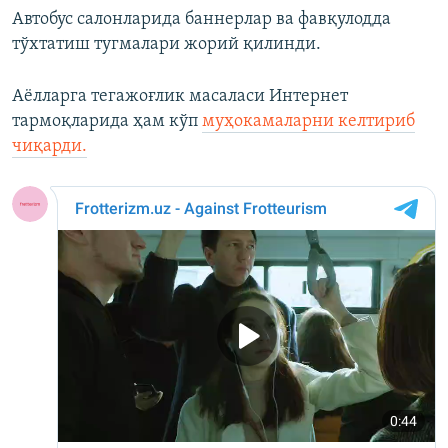
Автобус салонларида баннерлар ва фавқулодда
тўхтатиш тугмалари жорий қилинди.
Аёлларга тегажоғлик масаласи Интернет
тармоқларида ҳам кўп
муҳокамаларни келтириб
чиқарди.