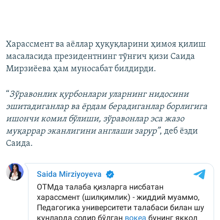
Харассмент ва аёллар ҳуқуқларини ҳимоя қилиш
масаласида президентнинг тўнғич қизи Саида
Мирзиёева ҳам муносабат билдирди.
“
Зўравонлик қурбонлари уларнинг нидосини
эшитадиганлар ва ёрдам берадиганлар борлигига
ишончи комил бўлиши, зўравонлар эса жазо
муқаррар эканлигини англаши зарур”
, деб ёзди
Саида.