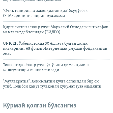
"Очиқ гапиришга жазм қилган қиз" ёхуд ўзбек
ОТМларининг яширин муаммоси
Қирғизистон аёллар учун Марказий Осиёдаги энг хавфли
мамлакат деб топилди (ВИДЕО)
UNICEF: Ўзбекистонда 30 ёшгача бўлган хотин-
қизларнинг 68 фоизи Интернетдан умуман фойдаланган
эмас
Тошкентда аёллар учун ўз-ўзини ҳимоя қилиш
машғулотлари ташкил этилади
"Муллакратия". Ҳокимиятни қўлга олганидан бир ой
ўтиб, Толибон ҳануз тўлақонли ҳукумат туза олмаяпти
Кўрмай қолган бўлсангиз