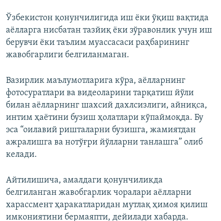
Ўзбекистон қонунчилигида иш ёки ўқиш вақтида
аёлларга нисбатан тазйиқ ёки зўравонлик учун иш
берувчи ёки таълим муассасаси раҳбарининг
жавобгарлиги белгиланмаган.
Вазирлик маълумотларига кўра, аёлларнинг
фотосуратлари ва видеоларини тарқатиш йўли
билан аёлларнинг шахсий дахлсизлиги, айниқса,
интим ҳаётини бузиш ҳолатлари кўпаймоқда. Бу
эса “оилавий ришталарни бузишга, жамиятдан
ажралишга ва нотўғри йўлларни танлашга” олиб
келади.
Айтилишича, амалдаги қонунчиликда
белгиланган жавобгарлик чоралари аёлларни
харассмент ҳаракатларидан мутлақ ҳимоя қилиш
имкониятини бермаяпти, дейилади хабарда.