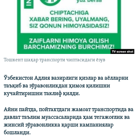
Тошкент шаҳар транспорти чиптасидаги ёзув
Ўзбекистон Адлия вазирлиги қизлар ва аёлларни
таъқиб ва зўравонликдан ҳимоя қилишни
кучайтиришни таклиф қилди.
Айни пайтда, пойтахтдаги жамоат транспортида ва
давлат таълим муассасаларида ҳам тегажоғлик ва
жинсий зўравонликка қарши кампаниялар
бошланди.