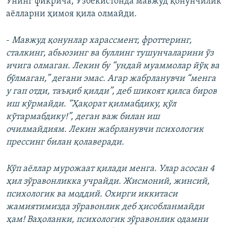
Унинг фикрича, Ўзбекистонда мавжуд қонунчилик
аёлларни ҳимоя қила олмайди.
-
Мавжуд қонунлар харассмент, фроттеринг,
сталкинг, абьюзинг ва буллинг тушунчаларини ўз
ичига олмаган. Лекин бу “ундай муаммолар йўқ ва
бўлмаган,” дегани эмас. Агар жабрланувчи “менга
у гап отди, таъқиб қилди”, деб шикоят қилса биров
иш кўрмайди. “Ҳақорат қилмабдику, қўл
кўтармабдику!”, деган важ билан иш
очилмайдиям. Лекин жабрланувчи психологик
прессинг билан қолаверади.
Кўп аёллар мурожаат қилади менга. Улар асосан 4
ҳил зўравонликка учрайди. Жисмоний, жинсий,
психологик ва моддий. Охирги иккитаси
жамиятимизда зўравонлик деб ҳисобланмайди
ҳам! Ваҳоланки, психологик зўравонлик одамни