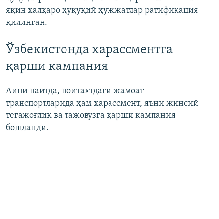
яқин халқаро ҳуқуқий ҳужжатлар ратификация
қилинган.
Ўзбекистонда харассментга
қарши кампания
Айни пайтда, пойтахтдаги жамоат
транспортларида ҳам харассмент, яъни жинсий
тегажоғлик ва тажовузга қарши кампания
бошланди.