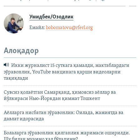
Умидбек/Озодлик
Емайл: ​
bobomatovu@rferl.org
​
Алоқадор
Икки журналист 15 суткага қамалди, мактаблардаги
зўравонлик, YouTube вакцинага қарши видеоларни
тақиқлади
Сувсиз қолаётган Самарқанд, ҳимоясиз аёллар ва
йўлкираси Нью-Йоркдан қиммат Тошкент
Аёлларга нисбатан зўравонлик: Оилада, жамиятда ва
давлат идорасида
Болаларга зўравонлик қилганлик жаримаси оширилди.
Шу билан муаммо ҳал бўладими?