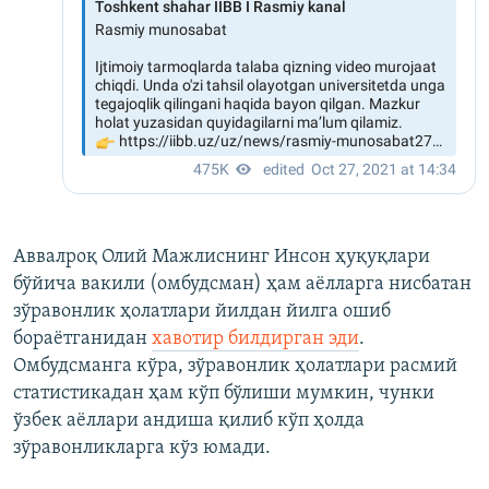
Аввалроқ Олий Мажлиснинг Инсон ҳуқуқлари
бўйича вакили (омбудсман) ҳам аёлларга нисбатан
зўравонлик ҳолатлари йилдан йилга ошиб
бораётганидан
хавотир билдирган эди
.
Омбудсманга кўра, зўравонлик ҳолатлари расмий
статистикадан ҳам кўп бўлиши мумкин, чунки
ўзбек аёллари андиша қилиб кўп ҳолда
зўравонликларга кўз юмади.