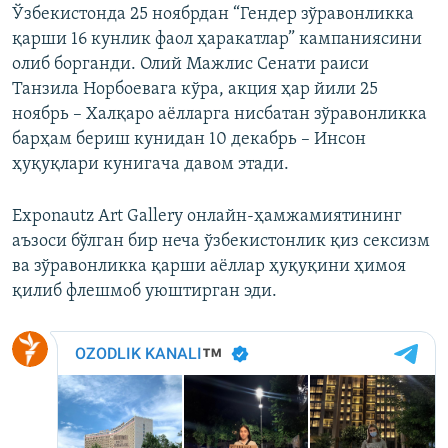
Ўзбекистонда 25 ноябрдан “Гендер зўравонликка
қарши 16 кунлик фаол ҳаракатлар” кампаниясини
олиб борганди. Олий Мажлис Сенати раиси
Танзила Норбоевага кўра, акция ҳар йили 25
ноябрь – Халқаро аёлларга нисбатан зўравонликка
барҳам бериш кунидан 10 декабрь – Инсон
ҳуқуқлари кунигача давом этади.
Exponautz Art Gallery онлайн-ҳамжамиятининг
аъзоси бўлган бир неча ўзбекистонлик қиз сексизм
ва зўравонликка қарши аёллар ҳуқуқини ҳимоя
қилиб флешмоб уюштирган эди.