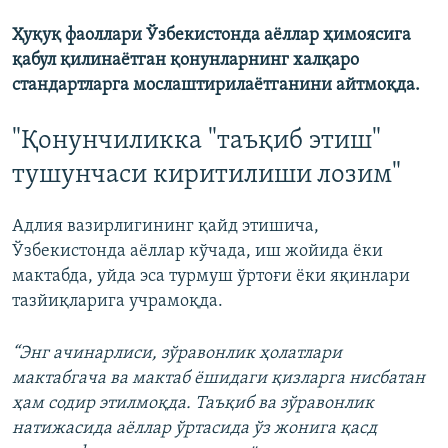
Ҳуқуқ фаоллари Ўзбекистонда аёллар ҳимоясига
қабул қилинаётган қонунларнинг халқаро
стандартларга мослаштирилаётганини айтмоқда.
"Қонунчиликка "таъқиб этиш"
тушунчаси киритилиши лозим"
Адлия вазирлигининг қайд этишича,
Ўзбекистонда аёллар кўчада, иш жойида ёки
мактабда, уйда эса турмуш ўртоғи ёки яқинлари
тазйиқларига учрамоқда.
“Энг ачинарлиси, зўравонлик ҳолатлари
мактабгача ва мактаб ёшидаги қизларга нисбатан
ҳам содир этилмоқда. Таъқиб ва зўравонлик
натижасида аёллар ўртасида ўз жонига қасд