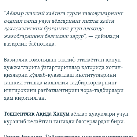
“
Аёллар шахсий ҳаётига турли тажовузларнинг
олдини олиш учун аёлларнинг интим ҳаёти
дахлсизлигини бузганлик учун алоҳида
жавобгарликни белгилаш зарур”
, — дейилади
вазирлик баёнотида.
Вазирлик томонидан таклиф этилаётган қонун
ҳужжатларига ўзгартиришлар қаторида хотин-
қизларни қўллаб-қувватлаш институтларини
ташкил этишда маҳаллий тадбиркорларнинг
иштирокини рағбатлантириш чора-тадбирлари
ҳам киритилган.
Тошкентлик Ақида Ханум
аёллар ҳуқуқлари учун
курашиб келаётган таниқли блогерлардан бири.