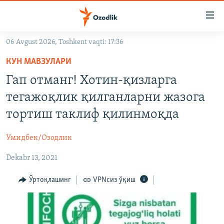
Линклар
Бош
мавзуларга
06 Avgust 2026, Toshkent vaqti: 17:36
ўтинг
OZODLIK SURISHTIRUVLARI
Асосий
КУН МАВЗУЛАРИ
OZODVIDEO
навигацияга
Гап отманг! Хотин-қизларга
ўтинг
OZODARXIV
тегажоқлик қилганларни жазога
Қидиришга
ўтинг
тортиш таклиф қилинмоқда
На русском
Умидбек/Озодлик
ИЖТИМОИЙ ТАРМОҚЛАР
Dekabr 13, 2021
Ўртоқлашинг
VPNсиз ўқиш
Озодлик бошқа тилларда