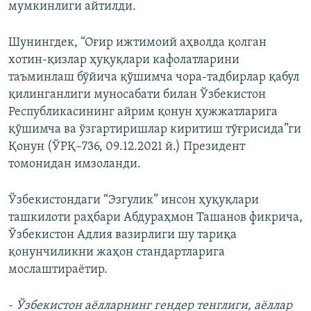
мумкинлиги айтилди.
Шунингдек, “Оғир ижтимоий аҳволда қолган
хотин-қизлар ҳуқуқлари кафолатларини
таъминлаш бўйича қўшимча чора-тадбирлар қабул
қилинганлиги муносабати билан Ўзбекистон
Республикасининг айрим қонун ҳужжатларига
қўшимча ва ўзгартиришлар киритиш тўғрисида”ги
Қонун (ЎРҚ–736, 09.12.2021 й.) Президент
томонидан имзоланди.
Ўзбекистондаги “Эзгулик” инсон ҳуқуқлари
ташкилоти раҳбари Абдураҳмон Ташанов фикрича,
Ўзбекистон Адлия вазирлиги шу тариқа
қонунчиликни жаҳон стандартларига
мослаштираётир.
-
Ўзбекистон аёлларнинг гендер тенглиги, аёллар