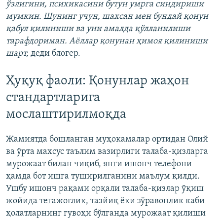
ўзлигини, психикасини бутун умрга синдириши
мумкин. Шунинг учун, шахсан мен бундай қонун
қабул қилиниши ва уни амалда қўлланилиши
тарафдориман. Аёллар қонунан ҳимоя қилиниши
шарт,
деди блогер.
Ҳуқуқ фаоли: Қонунлар жаҳон
стандартларига
мослаштирилмоқда
Жамиятда бошланган муҳокамалар ортидан Олий
ва ўрта махсус таълим вазирлиги талаба-қизларга
мурожаат билан чиқиб, янги ишонч телефони
ҳамда бот ишга туширилганини маълум қилди.
Ушбу ишонч рақами орқали талаба-қизлар ўқиш
жойида тегажоғлик, тазйиқ ёки зўравонлик каби
ҳолатларнинг гувоҳи бўлганда мурожаат қилиши