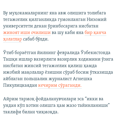
Бу муҳокамаларнинг яна авж олишига толибага
тегажоғлик қилганликда гумонланган Низомий
университети декан ўринбосарига нисбатан
жиноят иши очилиши
ва шу каби яна
бир қанча
ҳолатлар
сабаб бўлди.
Ўтиб бораётган йилнинг февралида Ўзбекистонда
Ташқи ишлар вазирлиги вазирлик ходимини ўзига
нисбатан жинсий тегажоғлик қилиш ҳамда
ижобий мақолалар ёзишни сўраб босим ўтказишда
айблаган польшалик журналист Агнешка
Пикулицкаядан
кечирим сўраганди.
Айрим тармоқ фойдаланувчилари эса “икки ва
ундан кўп хотин олишга ҳам жазо тайинланиши”
таклифи билан чиқмоқда.