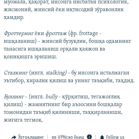
муомала, ҳақорат, инсонга нисбатан психологик,
жисмоний, жинсий ёки иқтисодий зўравонлик
ҳамдир.
Фроттеринг
ёки
фроттаж
(фр. frottage -
ишқаланиш) - жинсий бузуқлик, бошқа одамнинг
танасига ишқаланиш орқали ҳаяжон ва
қониқишга эришиш.
Сталкинг
(ингл.
stalking)
- бу инсонга исталмаган
эътибор, хиралик қилиш ва унинг таъқиби, таҳдид.
Буллинг
- (ингл.
bully
- қўрқитиш, тегажоғлиқ
қилиш) - жамиятнинг бир аъзосини бошқалар
томонидан таъқиб қилиниши, таҳқирланиши,
жиғига тегмоқ.
Ўртоқлашинг
VPNсиз ўқиш
Follow us