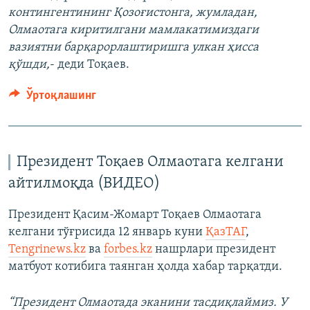
контингентининг Қозоғистонга, жумладан,
Олмаотага киритилгани мамлакатимиздаги
вазиятни барқарорлаштиришга улкан ҳисса
қўшди,
- деди Тоқаев.
Ўртоқлашинг
Президент Тоқаев Олмаотага келгани
айтилмоқда (ВИДЕО)
Президент Қасим-Жомарт Тоқаев Олмаотага
келгани тўғрисида 12 январь куни
ҚазТАГ
,
Tengrinews.kz
ва
forbes.kz
нашрлари президент
матбуот котибига таянган ҳолда хабар тарқатди.
“Президент Олмаотада эканини тасдиқлаймиз. У