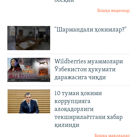
босқин
Бошқа видеолар
"Шармандали ҳокимлар?"
Wildberries муаммолари
Ўзбекистон ҳукумати
даражасига чиқди
10 туман ҳокими
коррупцияга
алоқадорлиги
текширилаётгани хабар
қилинди
Бошқа мақолалар