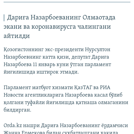
Дариға Назарбоеванинг Олмаотада
экани ва коронавирусга чалингани
айтилди
Қозоғистоннинг экс-президенти Нурсултон
Назарбоевнинг катта қизи, депутат Дариға
Назарбоева 11 январь куни ўтган парламент
йиғилишида иштирок этмади.
Парламент матбуот хизмати ҚазТАГ ва РИА
Новости агентликларига Назарбоева касал бўлиб
қолгани туфайли йиғилишда қатнаша олмаганини
билдирган.
Orda.kz нашри Дариға Назарбоеванинг ёрдамчиси
Жанна Ермекова билан суҳбатлашгани ҳақида