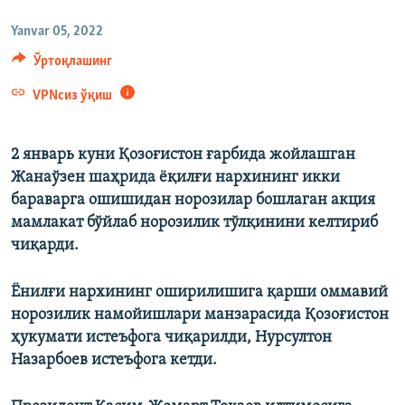
Yanvar 05, 2022
Ўртоқлашинг
VPNсиз ўқиш
2 январь куни Қозоғистон ғарбида жойлашган
Жанаўзен шаҳрида ёқилғи нархининг икки
бараварга ошишидан норозилар бошлаган акция
мамлакат бўйлаб норозилик тўлқинини келтириб
чиқарди.
Ёнилғи нархининг оширилишига қарши оммавий
норозилик намойишлари манзарасида Қозоғистон
ҳукумати истеъфога чиқарилди, Нурсултон
Назарбоев истеъфога кетди.