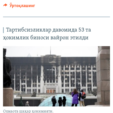
Ўртоқлашинг
Тартибсизликлар давомида 53 та
ҳокимлик биноси вайрон этилди
Олмаота шаҳар ҳокимияти.