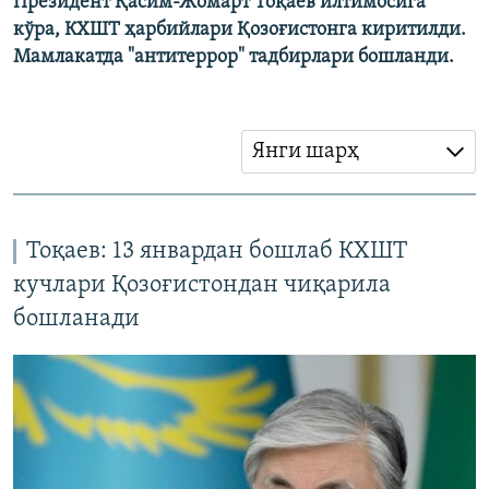
Президент Қасим-Жомарт Тоқаев илтимосига
кўра, КХШТ ҳарбийлари Қозоғистонга киритилди.
Мамлакатда "антитеррор" тадбирлари бошланди.
Янги шарҳ
Тоқаев: 13 январдан бошлаб КХШТ
кучлари Қозоғистондан чиқарила
бошланади