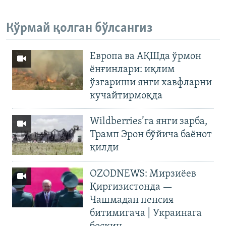
Кўрмай қолган бўлсангиз
Европа ва АҚШда ўрмон
ёнғинлари: иқлим
ўзгариши янги хавфларни
кучайтирмоқда
Wildberries’га янги зарба,
Трамп Эрон бўйича баёнот
қилди
OZODNEWS: Мирзиёев
Қирғизистонда —
Чашмадан пенсия
битимигача | Украинага