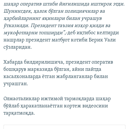
шаҳар оператив штаби йиғилишида иштирок этди.
Шунингдек, ҳалок бўлган полициячилар ва
ҳарбийларнинг яқинлари билан учрашув
ўтказилди. Президент таъзия изҳор қилди ва
мукофотларни топширди”
,-деб иқтибос келтирди
нашрлар президент матбуот котиби Берик Уали
сўзларидан.
Хабарда билдирилишича, президент оператив
бошқарув марказида бўлган, айни пайтда
касалхоналарда ётган жабрланганлар билан
учрашган.
Олмаоталиклар ижтимой тармоқларда шаҳар
бўйлаб ҳаракатланаётган кортеж видеосини
тарқатмоқда.