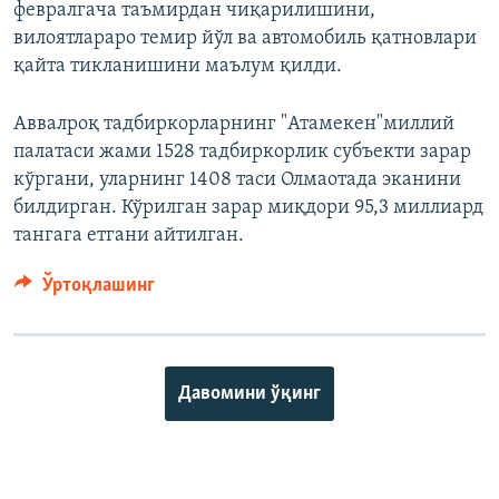
февралгача таъмирдан чиқарилишини,
вилоятлараро темир йўл ва автомобиль қатновлари
қайта тикланишини маълум қилди.
Аввалроқ тадбиркорларнинг "Атамекен"миллий
палатаси жами 1528 тадбиркорлик субъекти зарар
кўргани, уларнинг 1408 таси Олмаотада эканини
билдирган. Кўрилган зарар миқдори 95,3 миллиард
тангага етгани айтилган.
Ўртоқлашинг
Давомини ўқинг