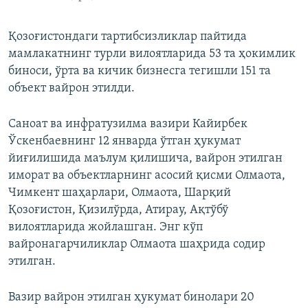
Қозоғистондаги тартибсизликлар пайтида
мамлакатнинг турли вилоятларида 53 та ҳокимлик
биноси, ўрта ва кичик бизнесга тегишли 151 та
объект вайрон этилди.
Саноат ва инфратузилма вазири Кайирбек
Ўскенбаевнинг 12 январда ўтган ҳукумат
йиғилишида маълум қилишича, вайрон этилган
иморат ва объектларнинг асосий қисми Олмаота,
Чимкент шаҳарлари, Олмаота, Шарқий
Қозоғистон, Қизилўрда, Атирау, Ақтўбў
вилоятларида жойлашган. Энг кўп
вайронагарчиликлар Олмаота шаҳрида содир
этилган.
Вазир вайрон этилган ҳукумат бинолари 20