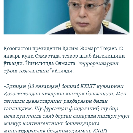
Қозоғистон президенти Қасим-Жомарт Тоқаев 12
январь куни Олмаотада тезкор штаб йиғилишини
ўтказди. Йиғилишда Олмаота
“террорчилардан
тўлиқ тозалангани”
айтилди.
-Эртадан (13 январдан) бошлаб КХШТ кучларини
Қозоғистондан чиқариш ишлари бошланади. Мен
тегишли давлатларнинг раҳбарлари билан
гаплашдим. Шу фурсатдан фойдаланиб, шу бир
неча кун ичида олиб борган самарали ишлари учун
мазкур контингентнинг бошлиқларига
миннатдорчилик билдирмоқчиман. КХШТ