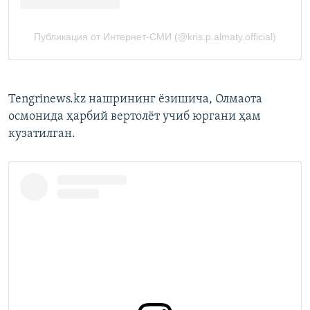
Tengrinews.kz нашрининг ёзишича, Олмаота
осмонида ҳарбий вертолёт учиб юргани ҳам
кузатилган.