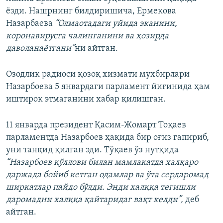
ёзди. Нашрнинг билдиришича, Ермекова
Назарбаева
“Олмаотадаги уйида эканини,
коронавирусга чалинганини ва ҳозирда
даволанаётгани”
ни айтган.
Озодлик радиоси қозоқ хизмати мухбирлари
Назарбоева 5 январдаги парламент йиғинида ҳам
иштирок этмаганини хабар қилишган.
11 январда президент Қасим-Жомарт Тоқаев
парламентда Назарбоев ҳақида бир оғиз гапириб,
уни танқид қилган эди. Тўқаев ўз нутқида
“Назарбоев қўллови билан мамлакатда халқаро
даржада бойиб кетган одамлар ва ўта сердаромад
ширкатлар пайдо бўлди. Энди халққа тегишли
даромадни халққа қайтаридаг вақт келди”,
деб
айтган.