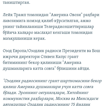
таништирган.
Лейк Трамп томонидан "Америка Овози" раҳбари
лавозимига номзод қилиб кўрсатилган, аммо
унинг тайинланиши Телерадиоэшиттиришлар
бўйича халқаро маслаҳат кенгаши томонидан
маъқулланиши керак.
Озод Европа/Озодлик радиоси Президенти ва Бош
ижрочи директори Стивен Капус грант
битимининг бекор қилиниши "Америка
душманларига катта совға" бўлишини айтди.
"Озодлик радиосининг грант шартномасини бекор
қилиш Америка душманлари учун катта совға
бўлади. Эроннинг оятуллоҳлари, Хитойнинг
коммунистик раҳбарлари, Москва ва Минскдаги
автократлар Озодлик радиосининг 75 йиллик