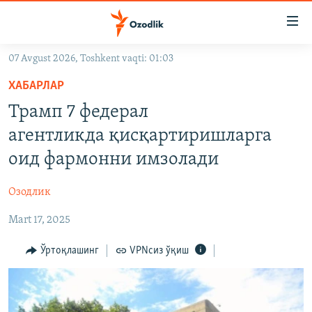
Линклар
Бош
мавзуларга
07 Avgust 2026, Toshkent vaqti: 01:03
ўтинг
OZODLIK SURISHTIRUVLARI
Асосий
ХАБАРЛАР
OZODVIDEO
навигацияга
Трамп 7 федерал
ўтинг
OZODARXIV
агентликда қисқартиришларга
Қидиришга
ўтинг
оид фармонни имзолади
На русском
Озодлик
ИЖТИМОИЙ ТАРМОҚЛАР
Mart 17, 2025
Ўртоқлашинг
VPNсиз ўқиш
Озодлик бошқа тилларда