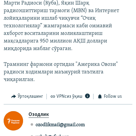
Марти Радиоси (Куба), Яқин Шарқ
радиоэшиттириш тармоғи (МBN) ва Интернет
лойиҳаларини ишлаб чиқувчи “Очиқ
технологиялар” жамғармаси каби оммавий
ахборот воситаларини молиялаштириш
мақсадларига 950 миллион АҚШ доллари
миқдорида маблағ сўраган.
Трамнинг фармони ортидан "Америка Овози"
радиоси ходимлари маъмурий таътилга
чиқарилган.
Ўртоқлашинг
VPNсиз ўқиш
Follow us
Озодлик
ozodlikmail@gmail.com