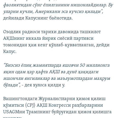
фаолиятидан сўнг ёпилганини нишонлайдилар. Бу
уларни кучли, Американи эса кучсиз қилади",
дейилади Капуснинг баёнотида.
Озодлик радиоси тарихи давомида ташкилот
АҚШнинг иккала йирик сиёсий партияси
томонидан ҳам кенг қўллаб-қувватланган, дейди
Капус.
“Бизсиз ёпиқ жамиятларда яшовчи 50 миллионга
яқин одам ҳар ҳафта АҚШ ва дунё ҳақидаги
ишончли янгиликлар ва маълумотлардан маҳрум
бўлади”,
- дея хулоса қилди у.
Вашингтондаги Журналистларни ҳимоя қилиш
қўмитаси (CPJ) АҚШ Конгресси раҳбарларини
USAGMни Трампнинг буйруғидан ҳимоя қилишга