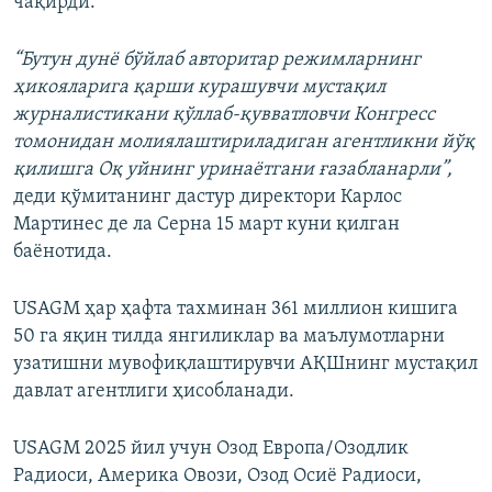
чақирди.
“Бутун дунё бўйлаб авторитар режимларнинг
ҳикояларига қарши курашувчи мустақил
журналистикани қўллаб-қувватловчи Конгресс
томонидан молиялаштириладиган агентликни йўқ
қилишга Оқ уйнинг уринаётгани ғазабланарли”,
деди қўмитанинг дастур директори Карлос
Мартинес де ла Серна 15 март куни қилган
баёнотида.
USAGM ҳар ҳафта тахминан 361 миллион кишига
50 га яқин тилда янгиликлар ва маълумотларни
узатишни мувофиқлаштирувчи АҚШнинг мустақил
давлат агентлиги ҳисобланади.
USAGM 2025 йил учун Озод Европа/Озодлик
Радиоси, Америка Овози, Озод Осиё Радиоси,