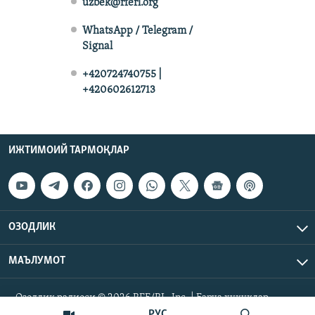
uzbek@rferl.org
WhatsApp / Telegram /
Signal
+420724740755 |
+420602612713
ИЖТИМОИЙ ТАРМОҚЛАР
ОЗОДЛИК
МАЪЛУМОТ
Озодлик радиоси © 2026 RFE/RL, Inc. | Барча ҳуқуқлар
ҳимояланган.
РУС