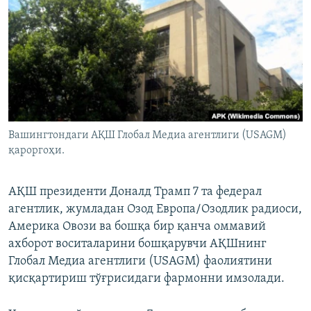
Вашингтондаги АҚШ Глобал Медиа агентлиги (USAGM)
қароргоҳи.
АҚШ президенти Доналд Трамп 7 та федерал
агентлик, жумладан Озод Европа/Озодлик радиоси,
Америка Овози ва бошқа бир қанча оммавий
ахборот воситаларини бошқарувчи АҚШнинг
Глобал Медиа агентлиги (USAGM) фаолиятини
қисқартириш тўғрисидаги фармонни имзолади.