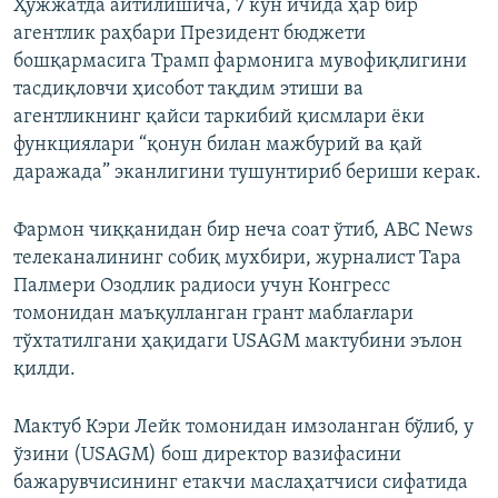
Ҳужжатда айтилишича, 7 кун ичида ҳар бир
агентлик раҳбари Президент бюджети
бошқармасига Трамп фармонига мувофиқлигини
тасдиқловчи ҳисобот тақдим этиши ва
агентликнинг қайси таркибий қисмлари ёки
функциялари “қонун билан мажбурий ва қай
даражада” эканлигини тушунтириб бериши керак.
Фармон чиққанидан бир неча соат ўтиб, ABC News
телеканалининг собиқ мухбири, журналист Тара
Палмери Озодлик радиоси учун Конгресс
томонидан маъқулланган грант маблағлари
тўхтатилгани ҳақидаги USAGM мактубини эълон
қилди.
Мактуб Кэри Лейк томонидан имзоланган бўлиб, у
ўзини (USAGM) бош директор вазифасини
бажарувчисининг етакчи маслаҳатчиси сифатида