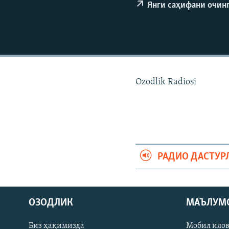
Янги саҳифани очин
Ozodlik Radiosi
РАДИО ДАСТУР
На русском
ОЗОДЛИК
МАЪЛУМ
ИЖТИМОИЙ ТАРМОҚЛАР
Биз ҳақимизда
Мобил ило