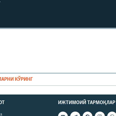
г
ЛАРНИ КЎРИНГ
ОТ
ИЖТИМОИЙ ТАРМОҚЛАР
ва