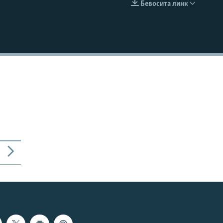
Бевосита линк
КИРИТИШ (EMBED)