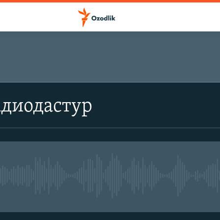
адиодастур
Айни дамда жонли эфир мавжуд