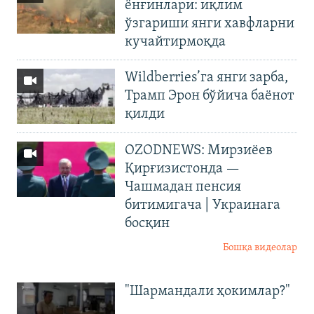
ёнғинлари: иқлим
ўзгариши янги хавфларни
кучайтирмоқда
Wildberries’га янги зарба,
Трамп Эрон бўйича баёнот
қилди
OZODNEWS: Мирзиёев
Қирғизистонда —
Чашмадан пенсия
битимигача | Украинага
босқин
Бошқа видеолар
"Шармандали ҳокимлар?"