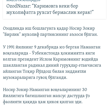
МАВЗУГА АЛОҚАДОР
OzodNazar: “Каримовга кеки бор
мухолифатга рухсат бермаслик керак!”
Озодликда иш бошлагунга қадар Носир Зокир
"Бирлик" мухолиф партиясининг аъзоси бўлган.
У 1991 йилнинг 9 декабрида юз берган Наманган
воқеаларида - Ўзбекистонда ҳокимиятга янги
келган президент Ислом Каримовнинг водийда
шаклланган радикал диний гуруҳлар етакчисига
айланган Тоҳир Йўлдош билан зиддиятли
музокараларига гувоҳ бўлганди.
Носир Зокир Наманган воқеаларининг 30
йиллигига бағишланган махсус дастурда ўз
фаолияти ҳақида ҳам ҳикоя қилган эди.