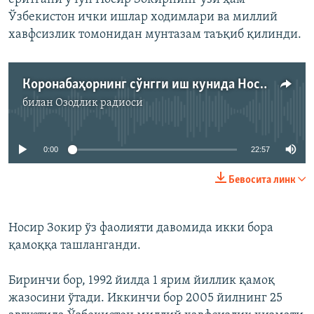
Ўзбекистон ички ишлар ходимлари ва миллий
хавфсизлик томонидан мунтазам таъқиб қилинди.
Коронабаҳорнинг сўнгги иш кунида Носир Зокир билан Намангандаги вазият ҳақида чойхона-гурунг
билан
Озодлик радиоси
Айни дамда медиа-манба мавжуд эмас
0:00
22:57
Бевосита линк
Носир Зокир ўз фаолияти давомида икки бора
қамоққа ташланганди.
Биринчи бор, 1992 йилда 1 ярим йиллик қамоқ
жазосини ўтади. Иккинчи бор 2005 йилнинг 25