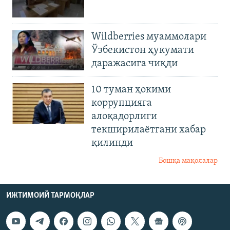
Wildberries муаммолари
Ўзбекистон ҳукумати
даражасига чиқди
10 туман ҳокими
коррупцияга
алоқадорлиги
текширилаётгани хабар
қилинди
Бошқа мақолалар
ИЖТИМОИЙ ТАРМОҚЛАР