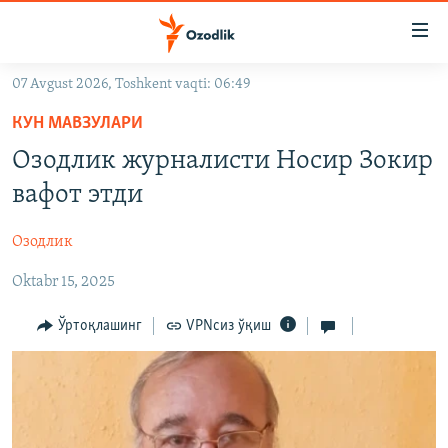
Линклар
Бош
мавзуларга
07 Avgust 2026, Toshkent vaqti: 06:49
ўтинг
OZODLIK SURISHTIRUVLARI
Асосий
КУН МАВЗУЛАРИ
OZODVIDEO
навигацияга
Озодлик журналисти Носир Зокир
ўтинг
OZODARXIV
вафот этди
Қидиришга
ўтинг
На русском
Озодлик
Oktabr 15, 2025
ИЖТИМОИЙ ТАРМОҚЛАР
Ўртоқлашинг
VPNсиз ўқиш
Озодлик бошқа тилларда