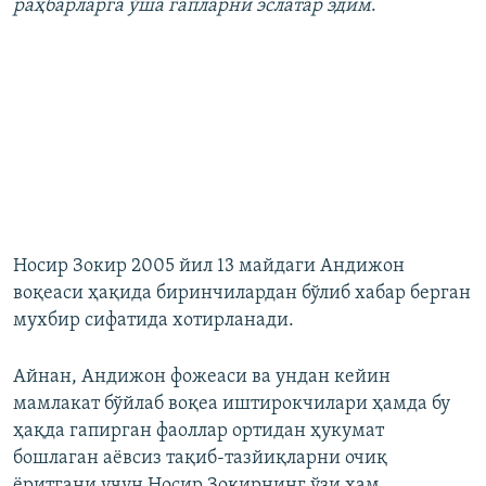
раҳбарларга ўша гапларни эслатар эдим
.
Носир Зокир 2005 йил 13 майдаги Андижон
воқеаси ҳақида биринчилардан бўлиб хабар берган
мухбир сифатида хотирланади.
Айнан, Андижон фожеаси ва ундан кейин
мамлакат бўйлаб воқеа иштирокчилари ҳамда бу
ҳақда гапирган фаоллар ортидан ҳукумат
бошлаган аёвсиз тақиб-тазйиқларни очиқ
ёритгани учун Носир Зокирнинг ўзи ҳам