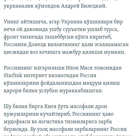
украиналик қўмондон Алдрей Билецкий.
Унинг айтишича, агар Украина қўшинлари бир
неча ой давомида ушбу суръатни ушлаб турса,
фронт чизиғида ташаббусни қўлга киритиб,
Россияни Донецк вилоятининг ҳали эгалланмаган
қисмидан воз кечишга мажбур қилиши мумкин.
Россиянинг илгарилаши Илон Маск томонидан
Starlink интернет хизматидан Россия
қўшинларини фойдаланишдан маҳрум қилиш
қарори билан услубан мураккаблашган.
Шу билан бирга Киев ўрта масофали дрон
ҳужумларини кучайтириб, Россиянинг ҳаво
мудофааси ва логистика тизимларига зарба
бермоқда. Бу узоқ масофали зарбаларнинг Россия