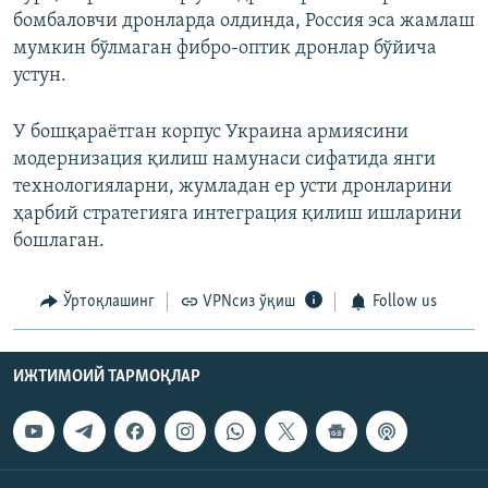
бомбаловчи дронларда олдинда, Россия эса жамлаш
мумкин бўлмаган фибро-оптик дронлар бўйича
устун.
У бошқараётган корпус Украина армиясини
модернизация қилиш намунаси сифатида янги
технологияларни, жумладан ер усти дронларини
ҳарбий стратегияга интеграция қилиш ишларини
бошлаган.
Ўртоқлашинг
VPNсиз ўқиш
Follow us
ИЖТИМОИЙ ТАРМОҚЛАР