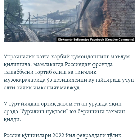
Украиналик катта ҳарбий қўмондоннинг маълум
қилишича, мамлакатда Россиядан фронтда
ташаббусни тортиб олиш ва тинчлик
музокараларида ўз позициясини кучайтириш учун
олти ойлик имконият мавжуд.
У тўрт йилдан ортиқ давом этган урушда яқин
орада “бурилиш нуқтаси” юз беришини тахмин
қилди.
Россия қўшинлари 2022 йил февралдаги тўлиқ