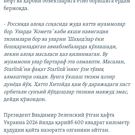
нефт ва ҳарбий объектларига етиб боришига ёрдам
бермоқда.
-
Россияда алоқа соҳасида жуда катта муаммолар
бор. Уларда ‘Комета’ каби яхши навигация
тизимлари бор ва уларни ‘Шаҳед’лар ёки
бошқариладиган авиабомбаларда қўллашади,
лекин алоқа масаласи ҳал қилинмаган. Бу
муаммони улар бартараф эта олмаяпти. Масалан,
Starlink’ни фақат Starlink’нинг ўзи тўлиқ
алмаштира олади. Бунга ўхшаш тизим ҳозир
дунёда йўқ. Ҳатто Хитойда ҳам бу даражадаги паст
орбитали сунъий йўлдошлар тизими мавжуд эмас,
дейди қўмондон.
Президент Владимир Зеленский ўтган ҳафта
Украина 2026 йилда қарийб 600 квадрат километр
ҳудудни қайта назоратга олганини айтган.