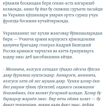
кўламли босқиндан бери секин-аста илгарилаб
келмоқда, аммо бу йил бу силжиш суръати пасайди
ва Украина қўшинлари уларни ортга суриш учун
фронтда босимни кучайтирмоқда.
Украинанинг энг кучли жанговар бўлинмаларидан
бири — Учинчи армия корпусига қўмондонлик
қилувчи бригадир генерал Андрий Билецкий
Россия армияси чарчаган ва катта ёрилувларга
қодир эмас деб ҳисоблашини айтди.
-
Менимча, келгуси олтидан тўққиз ойгача бўлган
давр бурилиш нуқтасидир. Аниқроғи, менимча,
келгуси олти ой энг муҳим давр. Чунки ҳозир ёки
биз уларни тўлиқ тўхтатиб, олдинга силжишни
бошлаймиз, ёки вазият ўзгармай қолади. Ҳозир бу
барқарор жараён эмас. Бир неча ойлик ҳолат — бу
фақат тенденция, лекин ҳали факт эмас,
дейди