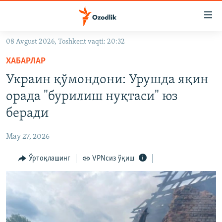
Линклар
Бош
мавзуларга
08 Avgust 2026, Toshkent vaqti: 20:32
ўтинг
OZODLIK SURISHTIRUVLARI
Асосий
ХАБАРЛАР
OZODVIDEO
навигацияга
Украин қўмондони: Урушда яқин
ўтинг
OZODARXIV
орада "бурилиш нуқтаси" юз
Қидиришга
ўтинг
беради
На русском
May 27, 2026
ИЖТИМОИЙ ТАРМОҚЛАР
Ўртоқлашинг
VPNсиз ўқиш
Озодлик бошқа тилларда