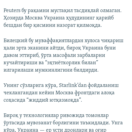
Реuters бу рақамни мустақил тасдиқлай олмаган.
Ҳозирда Москва Украина ҳудудининг қарийб
бешдан бир қисмини назорат қилмоқда.
Билецкий бу муваффақиятлардан хулоса чиқариш
ҳали эрта эканини айтди, бироқ Украина буни
давом эттириб, ўрта масофали зарбаларни
кучайтириши ва “эҳтиёткорлик билан”
илгарилаши мумкинлигини билдирди.
Унинг сўзларига кўра, Starlink’dan фойдаланиш
чеклангандан кейин Москва фронтдаги алоқа
соҳасида “жиддий ютқазмоқда”.
Бироқ у технологиялар ривожида томонлар
ўртасида мувозанат борлигини таъкидлади. Унга
кўра, Украина — ер усти дронлари ва оғир