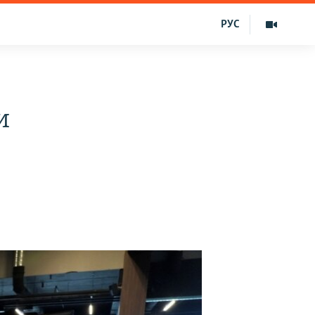
РУС
и