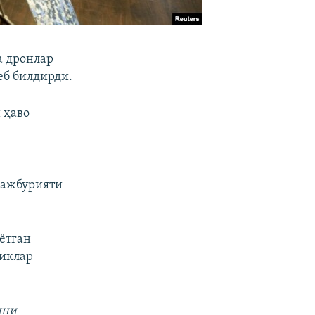
а дронлар
еб билдирди.
 ҳаво
мажбурияти
ётган
ликлар
шни