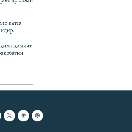
дронлар билан
бир катта
нидир.
уҳим аҳамият
 рақобатни