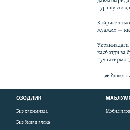
давлатларида
курашувчи ҳ
Кайрисс таък
муаммо — ки
Украинадаги 
касб этди ва 
кучайтирмоқ
Ўртоқлаш
На русском
ОЗОДЛИК
МАЪЛУМ
ИЖТИМОИЙ ТАРМОҚЛАР
Биз ҳақимизда
Мобил ило
Биз билан алоқа