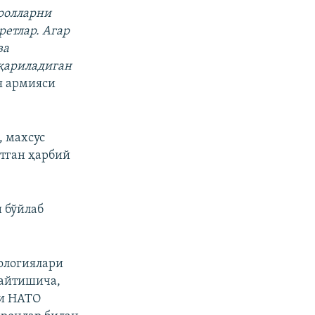
ролларни
етлар. Агар
ва
қариладиган
я армияси
, махсус
ётган ҳарбий
 бўйлаб
ологиялари
 айтишича,
ки НАТО