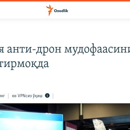
я анти‑дрон мудофаасин
тирмоқда
инг
VPNсиз ўқиш