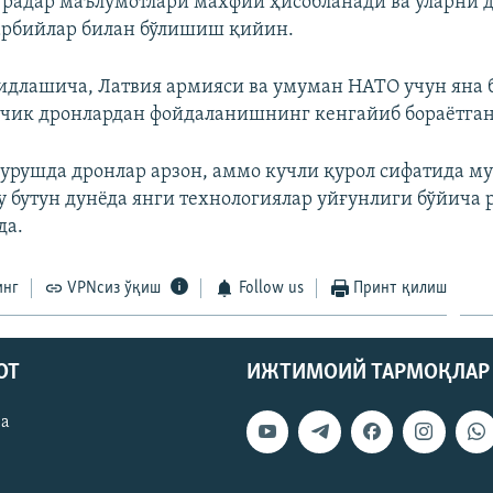
 радар маълумотлари махфий ҳисобланади ва уларни 
арбийлар билан бўлишиш қийин.
идлашича, Латвия армияси ва умуман НАТО учун яна 
чик дронлардан фойдаланишнинг кенгайиб бораётга
урушда дронлар арзон, аммо кучли қурол сифатида м
бу бутун дунёда янги технологиялар уйғунлиги бўйича
да.
инг
VPNсиз ўқиш
Follow us
Принт қилиш
ОТ
ИЖТИМОИЙ ТАРМОҚЛАР
ва