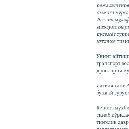
режалаштиряп
оммага кўрса
Латвия мудоф
маълумотлар
пулемёт турр
автоном тизи
Унинг айтиши
транспорт во
дронларни йў
Латвиянинг Р
бундай гуруҳ
Reuters мухб
синаб кўрила
тинчлик давр