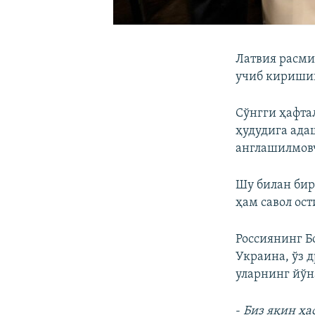
Латвия расми
учиб киришиг
Сўнгги ҳафта
ҳудудига ада
англашилмов
Шу билан би
ҳам савол ос
Россиянинг Б
Украина, ўз 
уларнинг йўн
-
Биз яқин ҳ