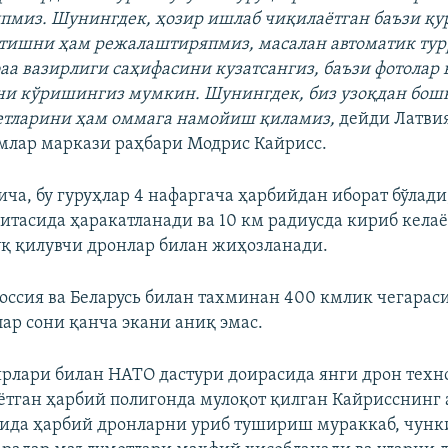
миз. Шунингдек, ҳозир ишлаб чиқилаётган баъзи қу
тишни ҳам режалаштиряпмиз, масалан автоматик турр
аа вазирлиги саҳифасини кузатсангиз, баъзи фотолар 
ни кўришингиз мумкин. Шунингдек, биз узоқдан бош
етларини ҳам оммага намойиш қиламиз,
дейди Латви
млар маркази раҳбари Модрис Кайрисс.
ча, бу гуруҳлар 4 нафаргача ҳарбийдан иборат бўлади
ситасида ҳаракатланади ва 10 км радиусда кириб кела
қ қилувчи дронлар билан жиҳозланади.
оссия ва Беларусь билан тахминан 400 кмлик чегараси
лар сони қанча экани аниқ эмас.
ирлари билан НАТО дастури доирасида янги дрон техн
ётган ҳарбий полигонда мулоқот қилган Кайрисснинг
ида ҳарбий дронларни уриб тушириш мураккаб, чун