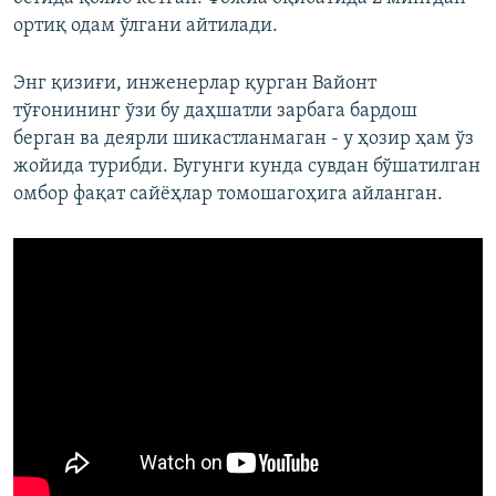
ортиқ одам ўлгани айтилади.
Энг қизиғи, инженерлар қурган Вайонт
тўғонининг ўзи бу даҳшатли зарбага бардош
берган ва деярли шикастланмаган - у ҳозир ҳам ўз
жойида турибди. Бугунги кунда сувдан бўшатилган
омбор фақат сайёҳлар томошагоҳига айланган.