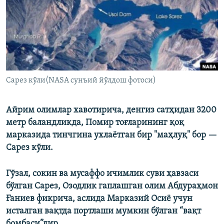
Сарез кўли(NASA сунъий йўлдош фотоси)
Айрим олимлар хавотирича, денгиз сатҳидан 3200
метр баландликда, Помир тоғларининг қоқ
марказида тинчгина ухлаётган бир "маҳлуқ" бор —
Сарез кўли.
Гўзал, сокин ва мусаффо ичимлик суви ҳавзаси
бўлган Сарез, Озодлик гаплашган олим Абдураҳмон
Ғаниев фикрича, аслида Марказий Осиё учун
исталган вақтда портлаши мумкин бўлган “вақт
бомбаси”дир.