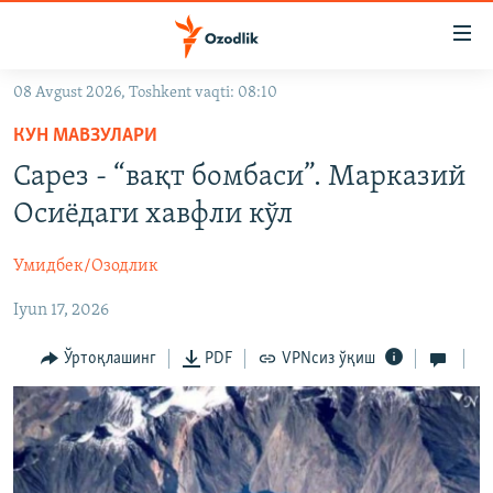
Линклар
Бош
мавзуларга
08 Avgust 2026, Toshkent vaqti: 08:10
ўтинг
OZODLIK SURISHTIRUVLARI
Асосий
КУН МАВЗУЛАРИ
OZODVIDEO
навигацияга
Сарез - “вақт бомбаси”. Марказий
ўтинг
OZODARXIV
Осиёдаги хавфли кўл
Қидиришга
ўтинг
На русском
Умидбек/Озодлик
Iyun 17, 2026
ИЖТИМОИЙ ТАРМОҚЛАР
Ўртоқлашинг
PDF
VPNсиз ўқиш
Озодлик бошқа тилларда