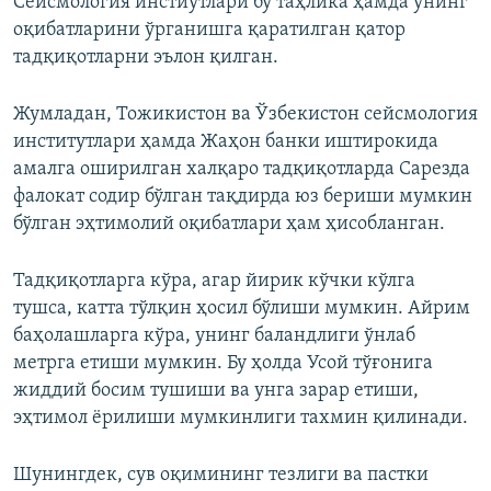
Сейсмология инстиутлари бу таҳлика ҳамда унинг
оқибатларини ўрганишга қаратилган қатор
тадқиқотларни эълон қилган.
Жумладан, Тожикистон ва Ўзбекистон сейсмология
институтлари ҳамда Жаҳон банки иштирокида
амалга оширилган халқаро тадқиқотларда Сарезда
фалокат содир бўлган тақдирда юз бериши мумкин
бўлган эҳтимолий оқибатлари ҳам ҳисобланган.
Тадқиқотларга кўра, агар йирик кўчки кўлга
тушса, катта тўлқин ҳосил бўлиши мумкин. Айрим
баҳолашларга кўра, унинг баландлиги ўнлаб
метрга етиши мумкин. Бу ҳолда Усой тўғонига
жиддий босим тушиши ва унга зарар етиши,
эҳтимол ёрилиши мумкинлиги тахмин қилинади.
Шунингдек, сув оқимининг тезлиги ва пастки