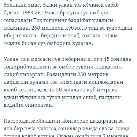
ёрилиши эмас, балки улкан тоғ кўчкиси сабаб
бўлган. 1963 йил 9 октябр куни сув омбори
тепасидаги Ток тоғининг баҳайбат қиялиги -
тахминан, 260 миллион куб метр тош ва тупроқдан
иборат масса - бирдан силжиб, соатига 110 км
тезлик билан сув омборига қулаган.
Улкан тош массаси сув омборини атиги 45 сонияда
тошириб ташлаган ва омбор сувини ташқарига
сиқиб чиқарган. Баландлиги 250 метрлик
даҳшатли цунами тоғ тепасидаги қишлоқларни
ювиб кетган, қолган 50 миллион куб метрлик
улкан тўлқин эса тўғон устидан ошиб, пастдаги
водийга ёпирилган.
Пастроқда жойлашган Лонгароне шаҳарчаси ва
яна бир неча қишлоқ сониялар ичида сув ва лойқа
остида қолиб кетган. Фожиа оқибатида 2 мингдан