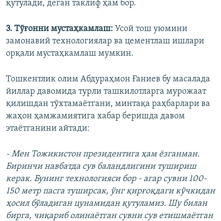
қутулади, деган таклиф ҳам бор.
3. Тўғонни мустаҳкамлаш:
Усой тош уюмини
замонавий технологиялар ва цементлаш ишлари
орқали мустаҳкамлаш мумкин.
Тошкентлик олим Абдураҳмон Ғаниев бу масалада
йиллар давомида турли ташкилотларга мурожаат
қилишдан тўхтамаётгани, минтақа раҳбарлари ва
жаҳон ҳамжамиятига хабар беришда давом
этаётганини айтади:
- Мен Тожикистон президентига ҳам ёзганман.
Биринчи навбатда сув баландлигини тушириш
керак. Бунинг технологияси бор - агар сувни 100-
150 метр пасга туширсак, ўнг қирғоқдаги кўчкидан
ҳосил бўладиган цунамидан қутуламиз. Шу билан
бирга, чиқариб олинаётган сувни сув етишмаётган