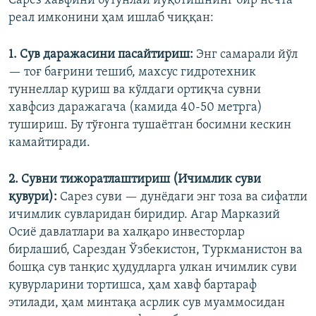
Сарез хавфини бутунлай йўқотишнинг бир нечта
реал имконини ҳам ишлаб чиққан:
1. Сув даражасини пасайтириш:
Энг самарали йўл
— тоғ бағрини тешиб, махсус гидротехник
туннеллар қуриш ва кўлдаги ортиқча сувни
хавфсиз даражагача (камида 40-50 метрга)
тушириш. Бу тўғонга тушаётган босимни кескин
камайтиради.
2. Сувни тижоратлаштириш (Ичимлик суви
қувури):
Сарез суви — дунёдаги энг тоза ва сифатли
ичимлик сувларидан биридир. Агар Марказий
Осиё давлатлари ва халқаро инвесторлар
бирлашиб, Сарездан Ўзбекистон, Туркманистон ва
бошқа сув танқис ҳудудларга улкан ичимлик суви
қувурларини тортишса, ҳам хавф бартараф
этилади, ҳам минтақа асрлик сув муаммосидан