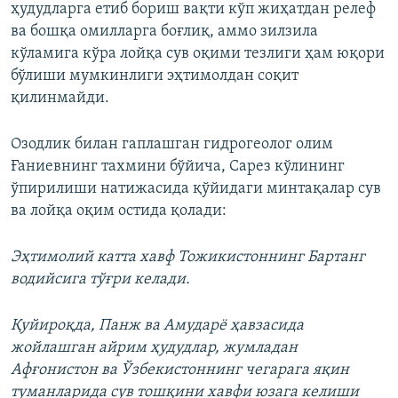
ҳудудларга етиб бориш вақти кўп жиҳатдан релеф
ва бошқа омилларга боғлиқ, аммо зилзила
кўламига кўра лойқа сув оқими тезлиги ҳам юқори
бўлиши мумкинлиги эҳтимолдан соқит
қилинмайди.
Озодлик билан гаплашган гидрогеолог олим
Ғаниевнинг тахмини бўйича, Сарез кўлининг
ўпирилиши натижасида қўйидаги минтақалар сув
ва лойқа оқим остида қолади:
Эҳтимолий катта хавф Тожикистоннинг Бартанг
водийсига тўғри келади.
Қуйироқда, Панж ва Амударё ҳавзасида
жойлашган айрим ҳудудлар, жумладан
Афғонистон ва Ўзбекистоннинг чегарага яқин
туманларида сув тошқини хавфи юзага келиши