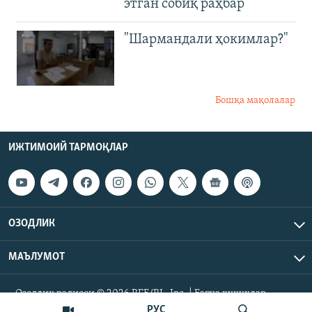
этган собиқ раҳбар
"Шармандали ҳокимлар?"
Бошқа мақолалар
ИЖТИМОИЙ ТАРМОҚЛАР
ОЗОДЛИК
МАЪЛУМОТ
Озодлик радиоси © 2026 RFE/RL, Inc. | Барча ҳуқуқлар
ҳимояланган.
РУС