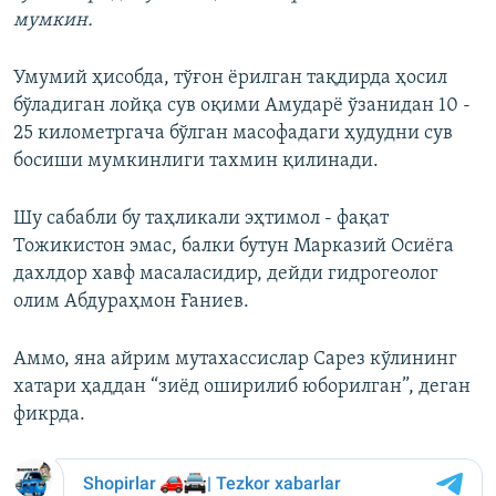
мумкин.
Умумий ҳисобда, тўғон ёрилган тақдирда ҳосил
бўладиган лойқа сув оқими Амударё ўзанидан 10 -
25 километргача бўлган масофадаги ҳудудни сув
босиши мумкинлиги тахмин қилинади.
Шу сабабли бу таҳликали эҳтимол - фақат
Тожикистон эмас, балки бутун Марказий Осиёга
дахлдор хавф масаласидир, дейди гидрогеолог
олим Абдураҳмон Ғаниев.
Аммо, яна айрим мутахассислар Сарез кўлининг
хатари ҳаддан “зиёд оширилиб юборилган”, деган
фикрда.