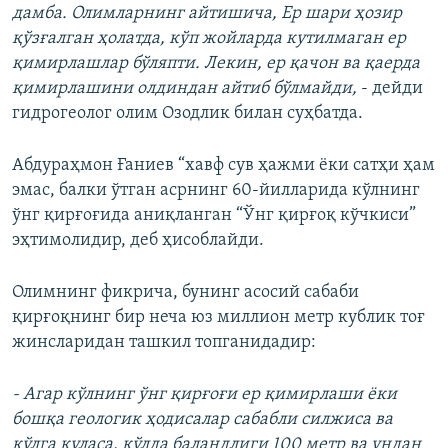
дамба. Олимларнинг айтишича, Ер шари ҳозир
қўзғалган ҳолатда, кўп жойларда кутилмаган ер
қимирлашлар бўляпти. Лекин, ер қачон ва қаерда
қимирлашини олдиндан айтиб бўлмайди,
- дейди
гидрогеолог олим Озодлик билан суҳбатда.
Абдураҳмон Ғаниев “хавф сув ҳажми ёки сатҳи ҳам
эмас, балки ўтган асрнинг 60-йилларида кўлнинг
ўнг қирғоғида аниқланган “Ўнг қирғоқ кўчкиси”
эҳтимолидир, деб ҳисоблайди.
Олимнинг фикрича, бунинг асосий сабаби
қирғоқнинг бир неча юз миллион метр кублик тоғ
жинсларидан ташкил топганидадир:
- Агар кўлнинг ўнг қирғоғи ер қимирлаши ёки
бошқа геологик ҳодисалар сабабли силжиса ва
кўлга қуласа, кўлда баландлиги 100 метр ва ундан