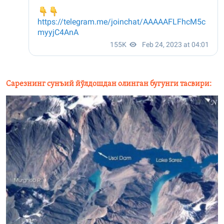
Сарезнинг сунъий йўлдошдан олинган бугунги тасвири: