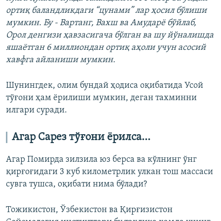
ортиқ баландликдаги “цунами” лар ҳосил бўлиши
мумкин. Бу - Вартанг, Вахш ва Амударё бўйлаб,
Орол денгизи ҳавзасигача бўлган ва шу йўналишда
яшаётган 6 миллиондан ортиқ аҳоли учун асосий
хавфга айланиши мумкин.
Шунингдек, олим бундай ҳодиса оқибатида Усой
тўғони ҳам ёрилиши мумкин, деган тахминни
илгари суради.
Агар Сарез тўғони ёрилса...
Агар Помирда зилзила юз берса ва кўлнинг ўнг
қирғоғидаги 3 куб километрлик улкан тош массаси
сувга тушса, оқибати нима бўлади?
Тожикистон, Ўзбекистон ва Қирғизистон