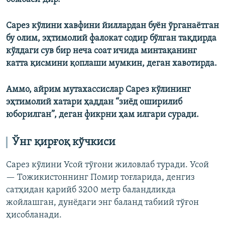
Сарез кўлини хавфини йиллардан буён ўрганаётган
бу олим, эҳтимолий фалокат содир бўлган тақдирда
кўлдаги сув бир неча соат ичида минтақанинг
катта қисмини қоплаши мумкин, деган хавотирда.
Аммо, айрим мутахассислар Сарез кўлининг
эҳтимолий хатари ҳаддан “зиёд оширилиб
юборилган”, деган фикрни ҳам илгари суради.
Ўнг қирғоқ кўчкиси
Сарез кўлини Усой тўғони жиловлаб туради. Усой
— Тожикистоннинг Помир тоғларида, денгиз
сатҳидан қарийб 3200 метр баландликда
жойлашган, дунёдаги энг баланд табиий тўғон
ҳисобланади.