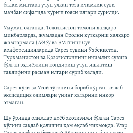
балки минтақа учун улкан тоза ичимлик суви
манбаи сифатида кўриш ғояси илгари сурилди.
Умуман олганда, Тожикистон томони халқаро
минбарларда, жумладан Оролни қутқариш халқаро
жамғармаси (
IFAS)
ва БМТнинг Сув
конференцияларида Сарез сувини Ўзбекистон,
Туркманистон ва Қозоғистоннинг ичимлик сувига
бўлган эҳтиёжини қондириш учун ишлатиш
таклифини расман илгари суриб келади.
Сарез кўли ва Усой тўғонини бориб кўрган юзлаб
экспедиция олимлари унинг хатарини инкор
этмаган.
Шу ўринда олимлар ноёб экотизими бўлган Сарез
кўлини сақлаб қолишни ҳам ёқлаб чиқмоқда. Улар