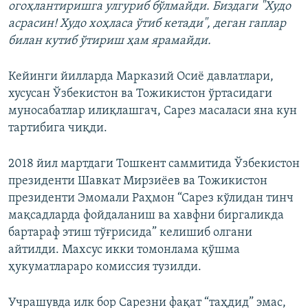
огоҳлантиришга улгуриб бўлмайди. Биздаги "Худо
асрасин! Худо хоҳласа ўтиб кетади", деган гаплар
билан кутиб ўтириш ҳам ярамайди.
Кейинги йилларда Марказий Осиё давлатлари,
хусусан Ўзбекистон ва Тожикистон ўртасидаги
муносабатлар илиқлашгач, Сарез масаласи яна кун
тартибига чиқди.
2018 йил мартдаги Тошкент саммитида Ўзбекистон
президенти Шавкат Мирзиёев ва Тожикистон
президенти Эмомали Раҳмон “Сарез кўлидан тинч
мақсадларда фойдаланиш ва хавфни биргаликда
бартараф этиш тўғрисида” келишиб олгани
айтилди. Махсус икки томонлама қўшма
ҳукуматлараро комиссия тузилди.
Учрашувда илк бор Сарезни фақат “таҳдид” эмас,