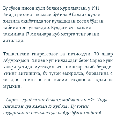
Бу тўғон инсон қўли билан қурилмаган, у 1911
йилда рихтер шкаласи бўйича 9 баллик кучли
зилзила оқибатида тоғ қулашидан ҳосил бўлган
табиий тош уюмидир. Кўлдаги сув ҳажми
тахминан 17 миллиард куб метрга тенг экани
айтилади.
Тошкентлик гидрогеолог ва иқтисодчи, 70 яшар
Абдураҳмон Ғаниев кўп йиллардан бери Сарез кўли
хавфи устида мустақил изланишлар олиб боради.
Унинг айтишича, бу тўғон емирилса, бирдагина 4
та давлатнинг катта қисми таҳликада қолиши
мумкин.
- Сарез - дунёда энг баланд жойлашган кўл. Унда
йиғилган сув ҳажми 17 куб км . Бу тоғни
ағдарилиши натижасида пайдо бўлган табиий