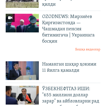
қилди
OZODNEWS: Мирзиёев
Қирғизистонда —
Чашмадан пенсия
битимигача | Украинага
босқин
Бошқа видеолар
Наманган шаҳар ҳокими
11 йилга қамалди
ЎЗБЕКНЕФТГАЗ ИШИ:
"655 миллион доллар
зарар" ва айбловларни рад