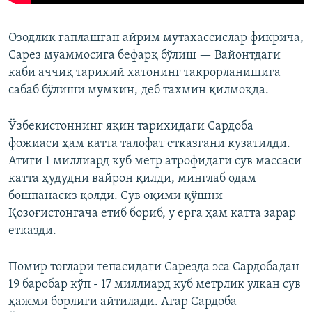
Озодлик гаплашган айрим мутахассислар фикрича,
Сарез муаммосига бефарқ бўлиш — Вайонтдаги
каби аччиқ тарихий хатонинг такрорланишига
сабаб бўлиши мумкин, деб тахмин қилмоқда.
Ўзбекистоннинг яқин тарихидаги Сардоба
фожиаси ҳам катта талофат етказгани кузатилди.
Атиги 1 миллиард куб метр атрофидаги сув массаси
катта ҳудудни вайрон қилди, минглаб одам
бошпанасиз қолди. Сув оқими қўшни
Қозоғистонгача етиб бориб, у ерга ҳам катта зарар
етказди.
Помир тоғлари тепасидаги Сарезда эса Сардобадан
19 баробар кўп - 17 миллиард куб метрлик улкан сув
ҳажми борлиги айтилади. Агар Сардоба