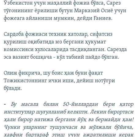
Ўзбекистон учун маҳаллий фожиа бўлса, Сарез
тўғонининг ёрилиши бутун Марказий Осиё учун
фожеага айланиши мумкин, дейди Ғаниев.
Сардоба фожиаси техник хатолар, сифатсиз
қурилиш оқибатида юз бергани ҳукумат
комиссияси хулосаларида тасдиқланган. Сарезда
эса вазият бошқача - кўл табиий пайдо бўлган.
Олим фикрича, шу боис ҳам буни фақат
Тожикистоннинг ички иши, дейиш нотўғри
бўлади.
-
Бу масала билан 50-йиллардан бери қатор
институтлар шуғулланиб келяпти. Лекин бирортаси
ҳали бирор натижа бергани йўқ ва бермайди ҳам!
Чунки уларнинг тушунчаси ва мўлжали бўйича,
хавфни бартараф этиш учун ажратилиши керак