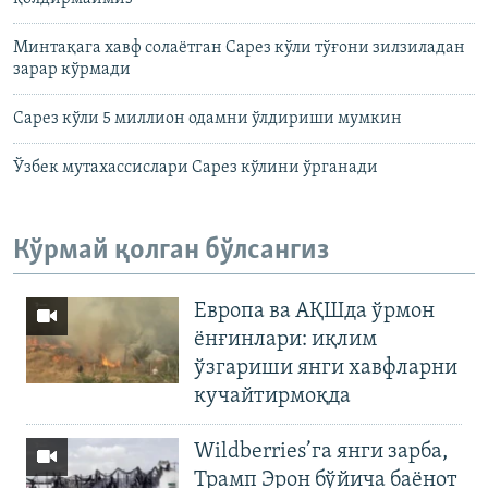
Минтақага хавф солаётган Сарез кўли тўғони зилзиладан
зарар кўрмади
Сарез кўли 5 миллион одамни ўлдириши мумкин
Ўзбек мутахассислари Сарез кўлини ўрганади
Кўрмай қолган бўлсангиз
Европа ва АҚШда ўрмон
ёнғинлари: иқлим
ўзгариши янги хавфларни
кучайтирмоқда
Wildberries’га янги зарба,
Трамп Эрон бўйича баёнот