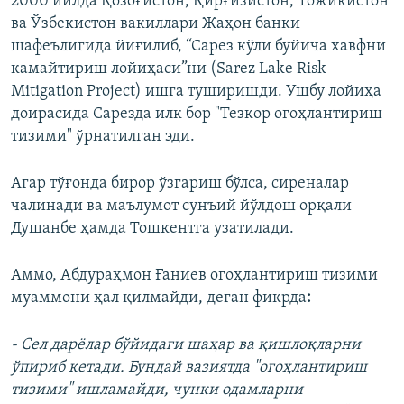
2000 йилда Қозоғистон, Қирғизистон, Тожикистон
ва Ўзбекистон вакиллари Жаҳон банки
шафеълигида йиғилиб, “Сарез кўли буйича хавфни
камайтириш лойиҳаси”ни (Sarez Lake Risk
Mitigation Project) ишга туширишди. Ушбу лойиҳа
доирасида Сарезда илк бор "Тезкор огоҳлантириш
тизими" ўрнатилган эди.
Агар тўғонда бирор ўзгариш бўлса, сиреналар
чалинади ва маълумот сунъий йўлдош орқали
Душанбе ҳамда Тошкентга узатилади.
Аммо, Абдураҳмон Ғаниев огоҳлантириш тизими
муаммони ҳал қилмайди, деган фикрда
:
- Сел дарёлар бўйидаги шаҳар ва қишлоқларни
ўпириб кетади. Бундай вазиятда "огоҳлантириш
тизими" ишламайди, чунки одамларни