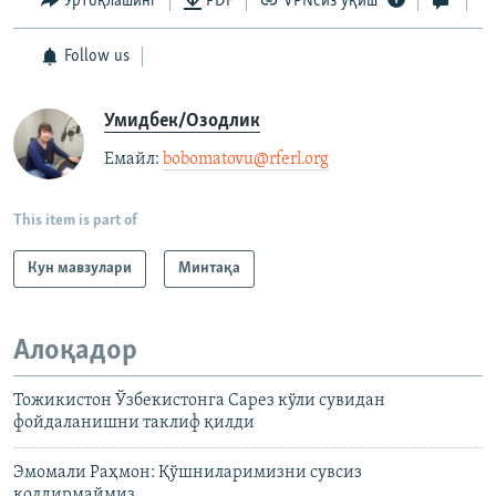
Ўртоқлашинг
PDF
VPNсиз ўқиш
Follow us
Умидбек/Озодлик
Емайл: ​
bobomatovu@rferl.org
​
This item is part of
Кун мавзулари
Минтақа
Алоқадор
Тожикистон Ўзбекистонга Сарез кўли сувидан
фойдаланишни таклиф қилди
Эмомали Раҳмон: Қўшниларимизни сувсиз
қолдирмаймиз