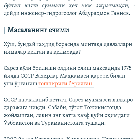
бўлган катта суммани ҳеч ким ажратмайди, -
дейди инженер-гидрогеолог Абдураҳмон Ғаниев.
Масаланинг ечими
Хўш, бундай таҳдид борасида минтақа давлатлари
нималар қилган ва қилмоқда?
Сарез кўли ёрилиши олдини олиш мақсадида 1975
йилда СССР Вазирлар Маҳкамаси қарори билан
уни ўрганиш
топшириғи берилган.
СССР парчаланиб кетгач, Сарез муаммоси халқаро
даражага чиқди. Сабаби, тўғон Тожикистонда
жойлашган, лекин энг катта хавф қуйи оқимдаги
Ўзбекистон ва Туркманистонга тушади.