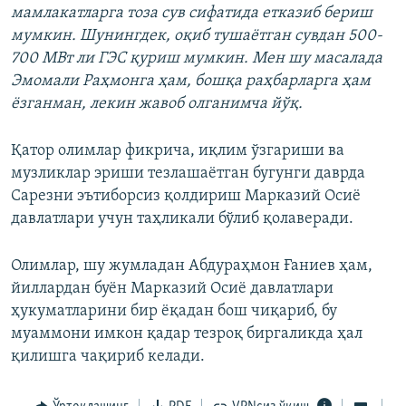
мамлакатларга тоза сув сифатида етказиб бериш
мумкин. Шунингдек, оқиб тушаётган сувдан 500-
700 МВт ли ГЭС қуриш мумкин. Мен шу масалада
Эмомали Раҳмонга ҳам, бошқа раҳбарларга ҳам
ёзганман, лекин жавоб олганимча йўқ.
Қатор олимлар фикрича, иқлим ўзгариши ва
музликлар эриши тезлашаётган бугунги даврда
Сарезни эътиборсиз қолдириш Марказий Осиё
давлатлари учун таҳликали бўлиб қолаверади.
Олимлар, шу жумладан Абдураҳмон Ғаниев ҳам,
йиллардан буён Марказий Осиё давлатлари
ҳукуматларини бир ёқадан бош чиқариб, бу
муаммони имкон қадар тезроқ биргаликда ҳал
қилишга чақириб келади.