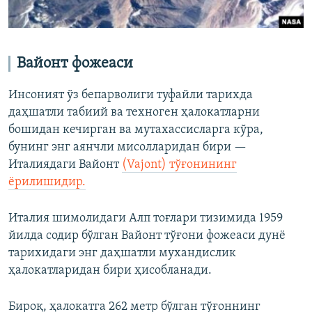
Вайонт фожеаси
Инсоният ўз бепарволиги туфайли тарихда
даҳшатли табиий ва техноген ҳалокатларни
бошидан кечирган ва мутахассисларга кўра,
бунинг энг аянчли мисолларидан бири —
Италиядаги Вайонт
(Vajont) тўғонининг
ёрилишидир.
Италия шимолидаги Алп тоғлари тизимида 1959
йилда содир бўлган Вайонт тўғони фожеаси дунё
тарихидаги энг даҳшатли мухандислик
ҳалокатларидан бири ҳисобланади.
Бироқ, ҳалокатга 262 метр бўлган тўғоннинг